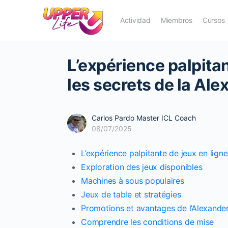
Actividad
Miembros
Cursos
L’expérience palpitan
les secrets de la Al
Carlos Pardo Master ICL Coach
08/07/2025
L’expérience palpitante de jeux en lign
Exploration des jeux disponibles
Machines à sous populaires
Jeux de table et stratégies
Promotions et avantages de l’Alexande
Comprendre les conditions de mise