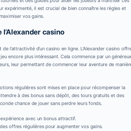
utoriels et des guides pour aider les joueurs à maîtriser ces
 expérimenté, il est crucial de bien connaître les règles et
 maximiser vos gains.
 l’Alexander casino
e l’attractivité d’un casino en ligne. L’Alexander casino offr
 jeu encore plus intéressant. Cela commence par un généreu
eurs, leur permettant de commencer leur aventure de manièr
tions régulières sont mises en place pour récompenser la
’attendre à des bonus sans dépôt, des tours gratuits et des
econde chance de jouer sans perdre leurs fonds.
expérience avec un bonus attractif.
 des offres régulières pour augmenter vos gains.