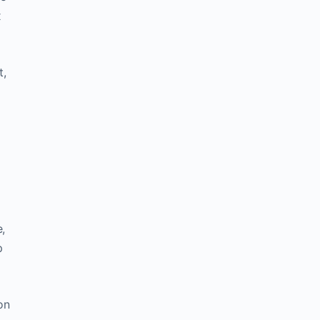
x
t,
,
p
on