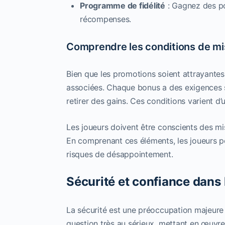
Programme de fidélité
: Gagnez des po
récompenses.
Comprendre les conditions de mi
Bien que les promotions soient attrayantes,
associées. Chaque bonus a des exigences s
retirer des gains. Ces conditions varient d’u
Les joueurs doivent être conscients des mis
En comprenant ces éléments, les joueurs p
risques de désappointement.
Sécurité et confiance dans 
La sécurité est une préoccupation majeure 
question très au sérieux, mettant en œuvre