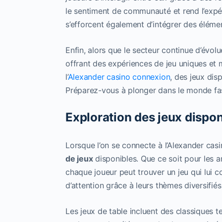
le sentiment de communauté et rend l’expé
s’efforcent également d’intégrer des élémen
Enfin, alors que le secteur continue d’évol
offrant des expériences de jeu uniques et m
l’
Alexander casino connexion
, des jeux dis
Préparez-vous à plonger dans le monde fas
Exploration des jeux dispon
Lorsque l’on se connecte à l’Alexander casi
de jeux
disponibles. Que ce soit pour les 
chaque joueur peut trouver un jeu qui lui c
d’attention grâce à leurs thèmes diversifiés 
Les jeux de table incluent des classiques te