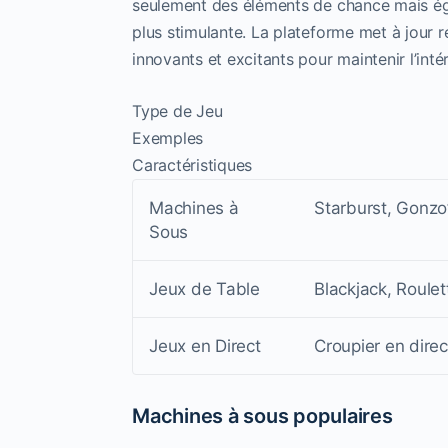
seulement des éléments de chance mais éga
plus stimulante. La plateforme met à jour r
innovants et excitants pour maintenir l’inté
Type de Jeu
Exemples
Caractéristiques
Machines à
Starburst, Gonzo
Sous
Jeux de Table
Blackjack, Roulet
Jeux en Direct
Croupier en direc
Machines à sous populaires