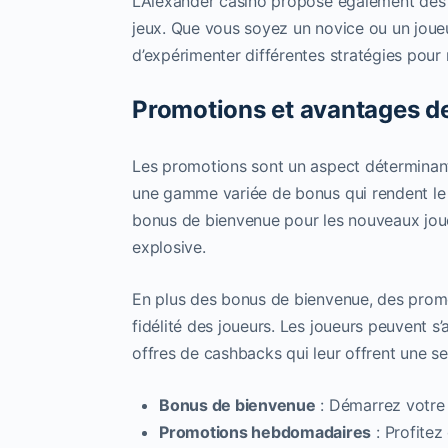
L’Alexander casino propose également des t
jeux. Que vous soyez un novice ou un joueur
d’expérimenter différentes stratégies pour
Promotions et avantages de
Les promotions sont un aspect déterminant d
une gamme variée de bonus qui rendent le
bonus de bienvenue pour les nouveaux jou
explosive.
En plus des bonus de bienvenue, des promo
fidélité des joueurs. Les joueurs peuvent s
offres de cashbacks qui leur offrent une s
Bonus de bienvenue
: Démarrez votre 
Promotions hebdomadaires
: Profitez