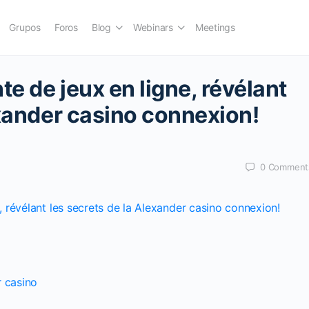
Grupos
Foros
Blog
Webinars
Meetings
te de jeux en ligne, révélant
exander casino connexion!
0
Comment
e, révélant les secrets de la Alexander casino connexion!
r casino