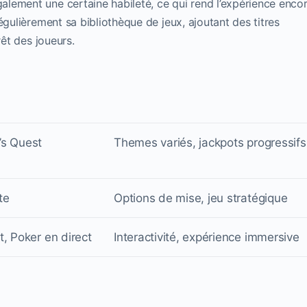
lement une certaine habileté, ce qui rend l’expérience enco
égulièrement sa bibliothèque de jeux, ajoutant des titres
rêt des joueurs.
’s Quest
Themes variés, jackpots progressifs
te
Options de mise, jeu stratégique
t, Poker en direct
Interactivité, expérience immersive