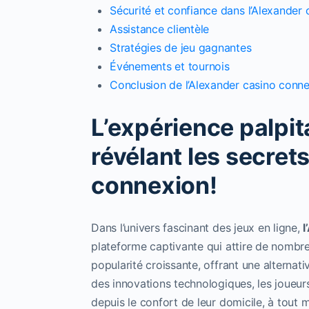
Sécurité et confiance dans l’Alexander 
Assistance clientèle
Stratégies de jeu gagnantes
Événements et tournois
Conclusion de l’Alexander casino conn
L’expérience palpit
révélant les secret
connexion!
Dans l’univers fascinant des jeux en ligne,
l
plateforme captivante qui attire de nombre
popularité croissante, offrant une alternat
des innovations technologiques, les joue
depuis le confort de leur domicile, à tout m