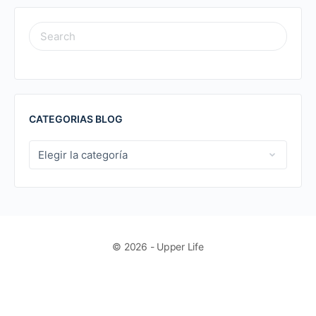
SEARCH
FOR:
CATEGORIAS BLOG
CATEGORIAS
BLOG
© 2026 - Upper Life