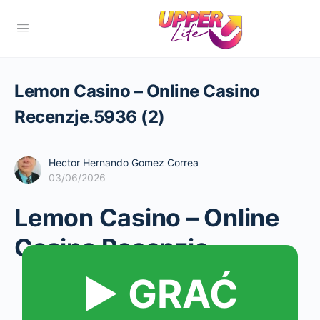
Lemon Casino – Online Casino
Recenzje.5936 (2)
Hector Hernando Gomez Correa
03/06/2026
Lemon Casino – Online
Casino Recenzje
▶️ GRAĆ