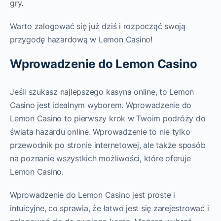
gry.
Warto zalogować się już dziś i rozpocząć swoją
przygodę hazardową w Lemon Casino!
Wprowadzenie do Lemon Casino
Jeśli szukasz najlepszego kasyna online, to Lemon
Casino jest idealnym wyborem. Wprowadzenie do
Lemon Casino to pierwszy krok w Twoim podróży do
świata hazardu online. Wprowadzenie to nie tylko
przewodnik po stronie internetowej, ale także sposób
na poznanie wszystkich możliwości, które oferuje
Lemon Casino.
Wprowadzenie do Lemon Casino jest proste i
intuicyjne, co sprawia, że łatwo jest się zarejestrować i