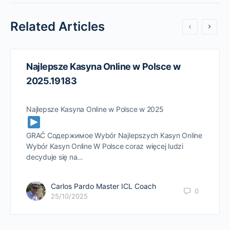
Related Articles
Najlepsze Kasyna Online w Polsce w
2025.19183
Najlepsze Kasyna Online w Polsce w 2025
GRAĆ Содержимое Wybór Najlepszych Kasyn Online
Wybór Kasyn Online W Polsce coraz więcej ludzi
decyduje się na…
Carlos Pardo Master ICL Coach
0
25/10/2025