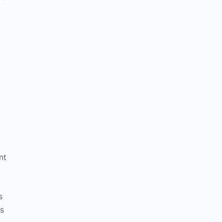
nt
s
es