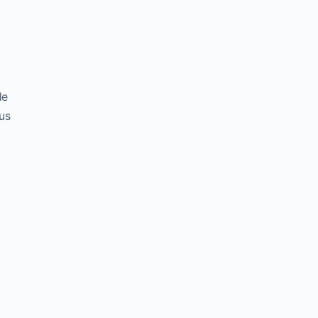
de
sus