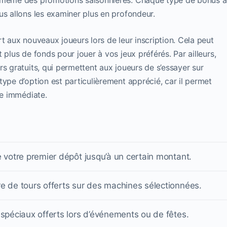
u même des promotions saisonnières. Chaque type de bonus a
us allons les examiner plus en profondeur.
t aux nouveaux joueurs lors de leur inscription. Cela peut
 plus de fonds pour jouer à vos jeux préférés. Par ailleurs,
s gratuits, qui permettent aux joueurs de s’essayer sur
ype d’option est particulièrement apprécié, car il permet
re immédiate.
 votre premier dépôt jusqu’à un certain montant.
 de tours offerts sur des machines sélectionnées.
spéciaux offerts lors d’événements ou de fêtes.