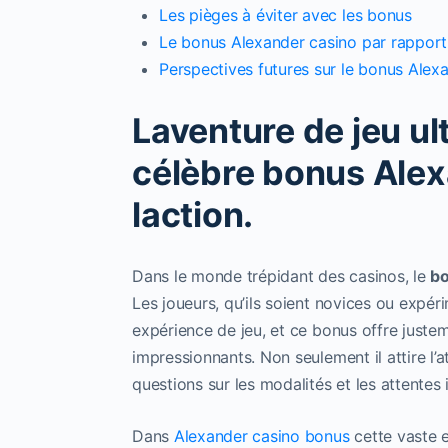
Les pièges à éviter avec les bonus
Le bonus Alexander casino par rapport 
Perspectives futures sur le bonus Alex
Laventure de jeu ul
célèbre bonus Alex
laction.
Dans le monde trépidant des casinos, le
bo
Les joueurs, qu’ils soient novices ou expé
expérience de jeu, et ce bonus offre juste
impressionnants. Non seulement il attire l’
questions sur les modalités et les attentes i
Dans
Alexander casino bonus
cette vaste e