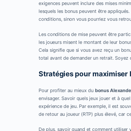
exigences peuvent inclure des mises minimal
lesquels les bonus peuvent être appliqués. A
conditions, sinon vous pourriez vous retrou
Les conditions de mise peuvent être partic
les joueurs misent le montant de leur bonus
Cela signifie que si vous avez reçu un bon
total avant de demander un retrait. Soyez 
Stratégies pour maximiser 
Pour profiter au mieux du
bonus Alexande
envisager. Savoir quels jeux jouer et à que
expérience de jeu. Par exemple, il est sou
de retour au joueur (RTP) plus élevé, car
De plus, savoir quand et comment utiliser 