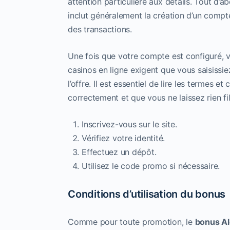
attention particulière aux détails. Tout d’ab
inclut généralement la création d’un compte 
des transactions.
Une fois que votre compte est configuré, v
casinos en ligne exigent que vous saisissi
l’offre. Il est essentiel de lire les termes 
correctement et que vous ne laissez rien fil
Inscrivez-vous sur le site.
Vérifiez votre identité.
Effectuez un dépôt.
Utilisez le code promo si nécessaire.
Conditions d’utilisation du bonus
Comme pour toute promotion, le
bonus Al