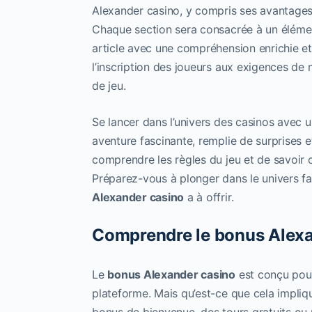
Alexander casino, y compris ses avantages, 
Chaque section sera consacrée à un élémen
article avec une compréhension enrichie et
l’inscription des joueurs aux exigences de
de jeu.
Se lancer dans l’univers des casinos avec 
aventure fascinante, remplie de surprises e
comprendre les règles du jeu et de savoir 
Préparez-vous à plonger dans le univers fa
Alexander casino
a à offrir.
Comprendre le bonus Alexa
Le
bonus Alexander casino
est conçu pour 
plateforme. Mais qu’est-ce que cela impliq