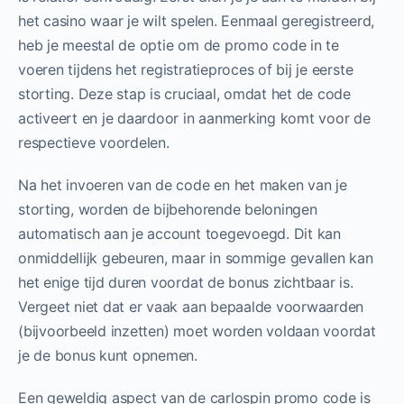
het casino waar je wilt spelen. Eenmaal geregistreerd,
heb je meestal de optie om de promo code in te
voeren tijdens het registratieproces of bij je eerste
storting. Deze stap is cruciaal, omdat het de code
activeert en je daardoor in aanmerking komt voor de
respectieve voordelen.
Na het invoeren van de code en het maken van je
storting, worden de bijbehorende beloningen
automatisch aan je account toegevoegd. Dit kan
onmiddellijk gebeuren, maar in sommige gevallen kan
het enige tijd duren voordat de bonus zichtbaar is.
Vergeet niet dat er vaak aan bepaalde voorwaarden
(bijvoorbeeld inzetten) moet worden voldaan voordat
je de bonus kunt opnemen.
Een geweldig aspect van de carlospin promo code is