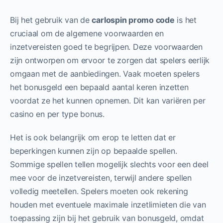
Bij het gebruik van de
carlospin promo code
is het
cruciaal om de algemene voorwaarden en
inzetvereisten goed te begrijpen. Deze voorwaarden
zijn ontworpen om ervoor te zorgen dat spelers eerlijk
omgaan met de aanbiedingen. Vaak moeten spelers
het bonusgeld een bepaald aantal keren inzetten
voordat ze het kunnen opnemen. Dit kan variëren per
casino en per type bonus.
Het is ook belangrijk om erop te letten dat er
beperkingen kunnen zijn op bepaalde spellen.
Sommige spellen tellen mogelijk slechts voor een deel
mee voor de inzetvereisten, terwijl andere spellen
volledig meetellen. Spelers moeten ook rekening
houden met eventuele maximale inzetlimieten die van
toepassing zijn bij het gebruik van bonusgeld, omdat