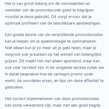
Het is van groot belang om de voorwaarden en
vereisten van de promotiecode goed te begrijpen
voordat je deze gebruikt. Dit zorgt ervoor dat je
optimaal profiteert van de beschikbare aanbiedingen.
Een goede kennis van de verschillende promotiecodes
kan je helpen om je speelstrategie te optimaliseren.
Niet alleen kun je zo meer uit je geld halen, maar je
vergroot ook je kansen op het winnen van belangrijke
prijzen. Dit maakt het niet alleen spannend, maar kan
ook zeer lucratief zijn. In de volgende secties zullen we
in detail bespreken hoe de carlospin promo code
werkt, de voordelen ervan, en tips om deze effectief te
gebruiken.
Het correct implementeren van deze promotiecodes
kan soms verwarrend zijn, maar met een goed begrip