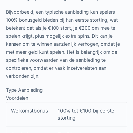
Bijvoorbeeld, een typische aanbieding kan spelers
100% bonusgeld bieden bij hun eerste storting, wat
betekent dat als je €100 stort, je €200 om mee te
spelen krijgt, plus mogelijk extra spins. Dit kan je
kansen om te winnen aanzienlijk verhogen, omdat je
met meer geld kunt spelen. Het is belangrijk om de
specifieke voorwaarden van de aanbieding te
controleren, omdat er vaak inzetvereisten aan
verbonden zijn.
Type Aanbieding
Voordelen
Welkomstbonus
100% tot €100 bij eerste
storting