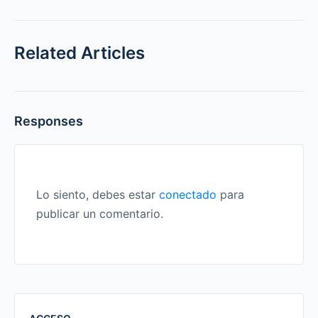
Related Articles
Responses
Lo siento, debes estar
conectado
para
publicar un comentario.