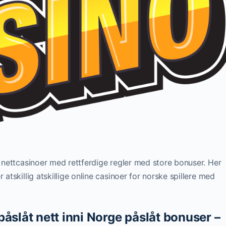
ge nettcasinoer med rettferdige regler med store bonuser.
Her
 atskillig atskillige online casinoer for norske spillere med
åslåt nett inni Norge påslåt bonuser –