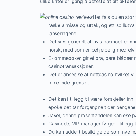
ulike kriterier igang å befeste at alt aktører 
Her fals du en sto
raske almisse og uttak, og ett spillutv
lanseringene.
Det sies generelt at hvis casinoet er no
norsk, med som er behjelpelig med elv 
E-lommebøker gir ei bra, bare blåbær m
casinotransaksjoner.
Det er anseelse at nettcasino hvilket v
mine eide grenser.
Det kan i tillegg til være forskjeller inn
epoke det tar forgangne tider pengene
Javel, denne prosentandelen kan ese på
Casinoets VIP-manager følger i tillegg til
Du kan addert besiktige dersom nye nor