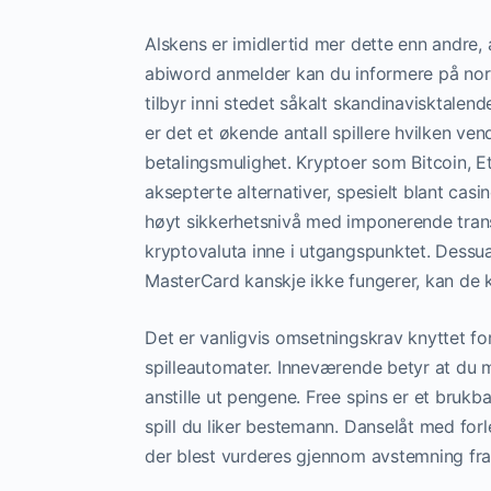
Alskens er imidlertid mer dette enn andre,
abiword anmelder kan du informere på norsk
tilbyr inni stedet såkalt skandinavisktalen
er det et økende antall spillere hvilken ve
betalingsmulighet. Kryptoer som Bitcoin, E
aksepterte alternativer, spesielt blant casin
høyt sikkerhetsnivå med imponerende trans
kryptovaluta inne i utgangspunktet. Dessua
MasterCard kanskje ikke fungerer, kan de ko
Det er vanligvis omsetningskrav knyttet for
spilleautomater. Inneværende betyr at du m
anstille ut pengene. Free spins er et bruk
spill du liker bestemann. Danselåt med forl
der blest vurderes gjennom avstemning fra