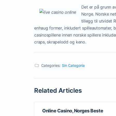
Det er på grunn av
Norge. Norske nettc
tillegg til utvide
enhaug former, inkludert spilleautomater, b
casinospillene innen norske spillere inklude
craps, skrapelodd og keno.
Categories:
Sin Categoría
Related Articles
Online Casino, Norges Beste