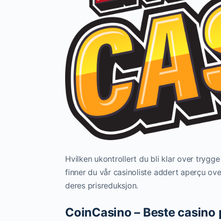
Hvilken ukontrollert du bli klar over tryg
finner du vår casinoliste addert aperçu over
deres prisreduksjon.
CoinCasino – Beste casino p