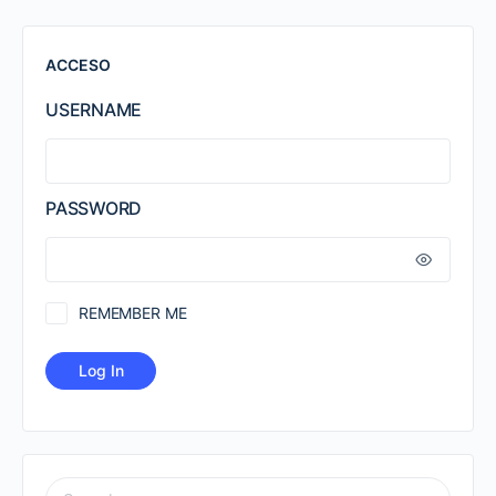
ACCESO
USERNAME
PASSWORD
REMEMBER ME
SEARCH