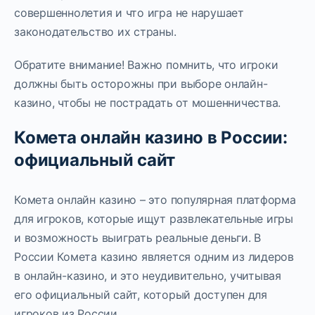
совершеннолетия и что игра не нарушает
законодательство их страны.
Обратите внимание! Важно помнить, что игроки
должны быть осторожны при выборе онлайн-
казино, чтобы не пострадать от мошенничества.
Комета онлайн казино в России:
официальный сайт
Комета онлайн казино – это популярная платформа
для игроков, которые ищут развлекательные игры
и возможность выиграть реальные деньги. В
России Комета казино является одним из лидеров
в онлайн-казино, и это неудивительно, учитывая
его официальный сайт, который доступен для
игроков из России.