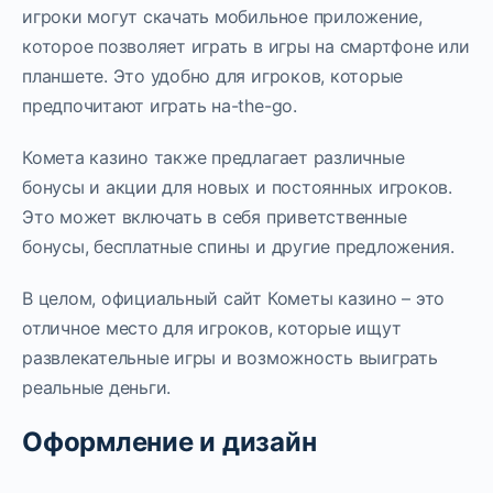
игроки могут скачать мобильное приложение,
которое позволяет играть в игры на смартфоне или
планшете. Это удобно для игроков, которые
предпочитают играть на-the-go.
Комета казино также предлагает различные
бонусы и акции для новых и постоянных игроков.
Это может включать в себя приветственные
бонусы, бесплатные спины и другие предложения.
В целом, официальный сайт Кометы казино – это
отличное место для игроков, которые ищут
развлекательные игры и возможность выиграть
реальные деньги.
Оформление и дизайн