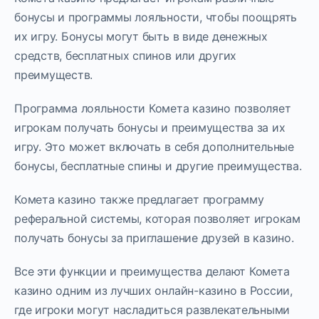
бонусы и программы лояльности, чтобы поощрять
их игру. Бонусы могут быть в виде денежных
средств, бесплатных спинов или других
преимуществ.
Программа лояльности Комета казино позволяет
игрокам получать бонусы и преимущества за их
игру. Это может включать в себя дополнительные
бонусы, бесплатные спины и другие преимущества.
Комета казино также предлагает программу
реферальной системы, которая позволяет игрокам
получать бонусы за приглашение друзей в казино.
Все эти функции и преимущества делают Комета
казино одним из лучших онлайн-казино в России,
где игроки могут насладиться развлекательными