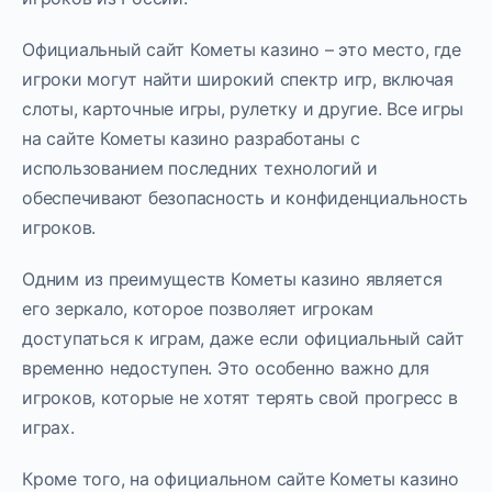
Официальный сайт Кометы казино – это место, где
игроки могут найти широкий спектр игр, включая
слоты, карточные игры, рулетку и другие. Все игры
на сайте Кометы казино разработаны с
использованием последних технологий и
обеспечивают безопасность и конфиденциальность
игроков.
Одним из преимуществ Кометы казино является
его зеркало, которое позволяет игрокам
доступаться к играм, даже если официальный сайт
временно недоступен. Это особенно важно для
игроков, которые не хотят терять свой прогресс в
играх.
Кроме того, на официальном сайте Кометы казино