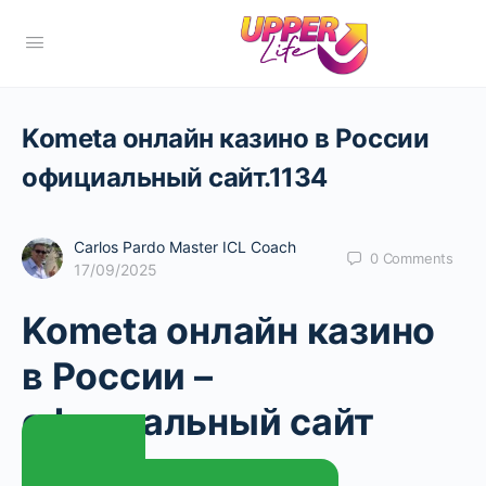
Kometa онлайн казино в России
официальный сайт.1134
Carlos Pardo Master ICL Coach
0
Comments
17/09/2025
Kometa онлайн казино
в России –
официальный сайт