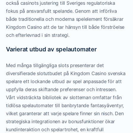
också casinots justering till Sveriges regulatoriska
fokus på ansvarsfullt spelande. Genom att införliva
både traditionella och moderna spelelement försäkrar
Kingdom Casino att de tar hänsyn till både förströelse
och efterlevnad i sin strategi.
Varierat utbud av spelautomater
Med många tillgängliga slots presenterar det
diversifierade slotutbudet på Kingdom Casino svenska
spelare ett lockande utbud av spel anpassade för att
uppfylla deras skiftande preferenser och intressen.
Vårt vidsträckta bibliotek av slotteman omfattar från
tidlösa spelautomater till banbrytande fantasyäventyr,
vilket garanterar att varje spelare finner sin nisch. Den
strategiska integrationen av bonusfunktioner ökar
kundinteraktion och spelartrohet, en kraftfull