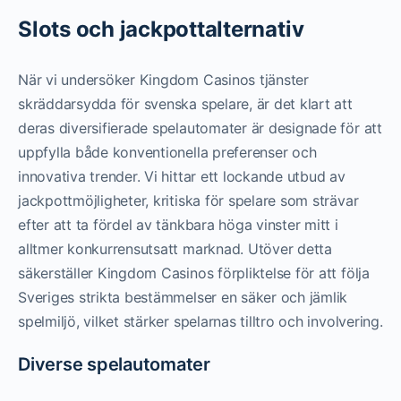
Slots och jackpottalternativ
När vi undersöker Kingdom Casinos tjänster
skräddarsydda för svenska spelare, är det klart att
deras diversifierade spelautomater är designade för att
uppfylla både konventionella preferenser och
innovativa trender. Vi hittar ett lockande utbud av
jackpottmöjligheter, kritiska för spelare som strävar
efter att ta fördel av tänkbara höga vinster mitt i
alltmer konkurrensutsatt marknad. Utöver detta
säkerställer Kingdom Casinos förpliktelse för att följa
Sveriges strikta bestämmelser en säker och jämlik
spelmiljö, vilket stärker spelarnas tilltro och involvering.
Diverse spelautomater