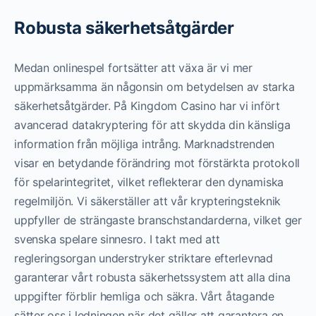
Robusta säkerhetsåtgärder
Medan onlinespel fortsätter att växa är vi mer
uppmärksamma än någonsin om betydelsen av starka
säkerhetsåtgärder. På Kingdom Casino har vi infört
avancerad datakryptering för att skydda din känsliga
information från möjliga intrång. Marknadstrenden
visar en betydande förändring mot förstärkta protokoll
för spelarintegritet, vilket reflekterar den dynamiska
regelmiljön. Vi säkerställer att vår krypteringsteknik
uppfyller de strängaste branschstandarderna, vilket ger
svenska spelare sinnesro. I takt med att
regleringsorgan understryker striktare efterlevnad
garanterar vårt robusta säkerhetssystem att alla dina
uppgifter förblir hemliga och säkra. Vårt åtagande
sätter oss i ledningen när det gäller att garantera en