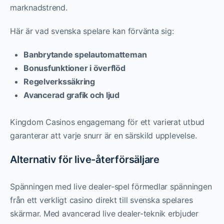
marknadstrend.
Här är vad svenska spelare kan förvänta sig:
Banbrytande spelautomatteman
Bonusfunktioner i överflöd
Regelverkssäkring
Avancerad grafik och ljud
Kingdom Casinos engagemang för ett varierat utbud
garanterar att varje snurr är en särskild upplevelse.
Alternativ för live-återförsäljare
Spänningen med live dealer-spel förmedlar spänningen
från ett verkligt casino direkt till svenska spelares
skärmar. Med avancerad live dealer-teknik erbjuder