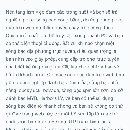
Nền tảng làm việc đảm bảo trong suốt và bạn sẽ trải
nghiệm poker sòng bạc công bằng, do ứng dụng poker
dựa trên web có thẩm quyền chạy trên cộng đồng
Chico mới nhất, có thể truy cập xung quanh PC và bạn
có thể điện thoại di động. Bất cứ khi nào chọn một
sòng bạc địa phương trực tuyến, điều quan trọng là
bạn nhìn vào giấy phép, cung cấp trò chơi trực tuyến,
nhà thiết kế ứng dụng, ưu đãi, lựa chọn phí và bạn sẽ
hỗ trợ khách hàng. Có, các sòng bạc dựa trên web bao
gồm doanh nghiệp đánh bạc đánh lửa, sòng bạc nhà
hàng, duckyluck, bovada, sòng bạc spin lớn hơn, cơ sở
đánh bạc MYB, Harbors LV, và bạn có thể sử dụng
sòng bạc điên rồ nhanh chóng và bạn sẽ không có thứ
gì. Các trang web này có một bộ sưu tập lớn các trò
chơi sòng bạc trực tuyến có RTP trung bình lớn là
98,3%, khiến họ có một lựa chọn tuyệt vời để có người