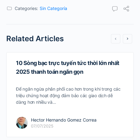
Categories:
Sin Categoría
Related Articles
10 Sòng bạc trực tuyến tức thời lớn nhất
2025 thanh toán ngắn gọn
Để ngăn ngừa phân phối cao hơn trong khi trong các
triệu chứng hoạt động đảm bảo các giao dịch dễ
dàng hơn nhiều và…
Hector Hernando Gomez Correa
07/07/2025