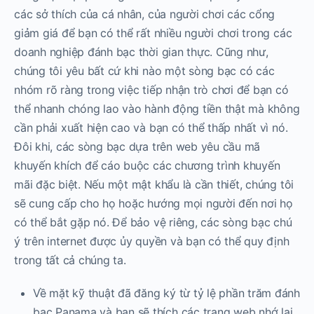
các sở thích của cá nhân, của người chơi các cổng
giảm giá để bạn có thể rất nhiều người chơi trong các
doanh nghiệp đánh bạc thời gian thực.
Cũng như,
chúng tôi yêu bất cứ khi nào một sòng bạc có các
nhóm rõ ràng trong việc tiếp nhận trò chơi để bạn có
thể nhanh chóng lao vào hành động tiền thật mà không
cần phải xuất hiện cao và bạn có thể thấp nhất vì nó.
Đôi khi, các sòng bạc dựa trên web yêu cầu mã
khuyến khích để cáo buộc các chương trình khuyến
mãi đặc biệt. Nếu một mật khẩu là cần thiết, chúng tôi
sẽ cung cấp cho họ hoặc hướng mọi người đến nơi họ
có thể bắt gặp nó. Để bảo vệ riêng, các sòng bạc chú
ý trên internet được ủy quyền và bạn có thể quy định
trong tất cả chúng ta.
Về mặt kỹ thuật đã đăng ký từ tỷ lệ phần trăm đánh
bạc Panama và bạn sẽ thích các trang web nhớ lại