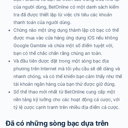
của người dùng, BetOnline có một danh sách kiểm
tra đã được thiết lập từ việc chi tiêu các khoản
thanh toán của người dùng.
Chừng nào một ứng dụng thành lập cờ bạc có thể
được mua vào cửa hàng ứng dụng iOS nếu không
Google Gamble và chứa một số điểm tuyệt vời,
bạn có thể chắc chắn rằng chúng an toàn.
Và đầu tiên được đặt trong một sòng bạc địa
phương trên Internet mà tôi yêu cầu sẽ dễ dàng và
nhanh chóng, và có thể khiến bạn cảm thấy như thể
tài khoản ngân hàng của bạn thử được giữ đúng.
Sổ thể thao mới nhất từ ​​BetOnline cung cấp một
nền tảng kỹ lưỡng cho các hoạt động cá cược, với
tỷ lệ cược cạnh tranh trên nhiều địa điểm cá cược.
Đã có những sòng bạc dựa trên