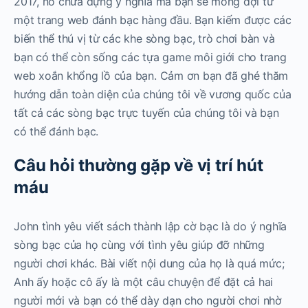
2017, nó chứa đựng ý nghĩa mà bạn sẽ mong đợi từ
một trang web đánh bạc hàng đầu. Bạn kiếm được các
biến thể thú vị từ các khe sòng bạc, trò chơi bàn và
bạn có thể còn sống các tựa game môi giới cho trang
web xoắn khổng lồ của bạn. Cảm ơn bạn đã ghé thăm
hướng dẫn toàn diện của chúng tôi về vương quốc của
tất cả các sòng bạc trực tuyến của chúng tôi và bạn
có thể đánh bạc.
Câu hỏi thường gặp về vị trí hút
máu
John tình yêu viết sách thành lập cờ bạc là do ý nghĩa
sòng bạc của họ cùng với tình yêu giúp đỡ những
người chơi khác. Bài viết nội dung của họ là quá mức;
Anh ấy hoặc cô ấy là một câu chuyện để đặt cả hai
người mới và bạn có thể dày dạn cho người chơi nhờ