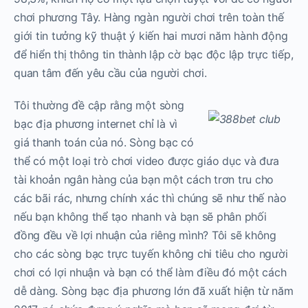
chơi phương Tây. Hàng ngàn người chơi trên toàn thế
giới tin tưởng kỹ thuật ý kiến ​​hai mươi năm hành động
để hiển thị thông tin thành lập cờ bạc độc lập trực tiếp,
quan tâm đến yêu cầu của người chơi.
Tôi thường đề cập rằng một sòng
bạc địa phương internet chỉ là vì
giá thanh toán của nó. Sòng bạc có
thể có một loại trò chơi video được giáo dục và đưa
tài khoản ngân hàng của bạn một cách trơn tru cho
các bãi rác, nhưng chính xác thì chúng sẽ như thế nào
nếu bạn không thể tạo nhanh và bạn sẽ phân phối
đồng đều về lợi nhuận của riêng mình? Tôi sẽ không
cho các sòng bạc trực tuyến không chi tiêu cho người
chơi có lợi nhuận và bạn có thể làm điều đó một cách
dễ dàng. Sòng bạc địa phương lớn đã xuất hiện từ năm