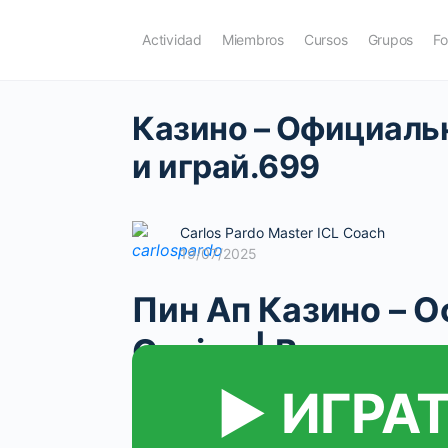
Actividad
Miembros
Cursos
Grupos
Fo
Казино – Официальн
и играй.699
Carlos Pardo Master ICL Coach
19/07/2025
Пин Ап Казино – 
Casino | Входи и и
▶️ ИГРА