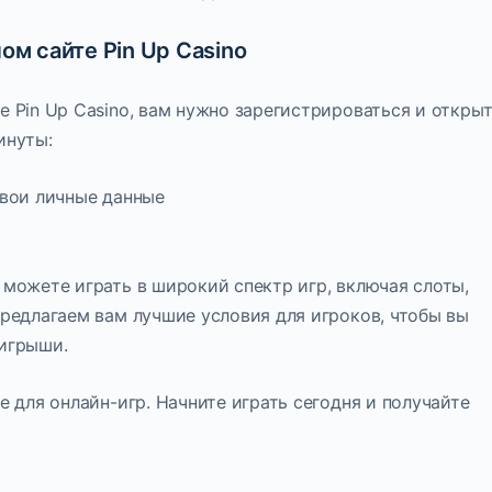
ом сайте Pin Up Casino
е Pin Up Casino, вам нужно зарегистрироваться и откры
инуты:
свои личные данные
 можете играть в широкий спектр игр, включая слоты,
предлагаем вам лучшие условия для игроков, чтобы вы
ыигрыши.
е для онлайн-игр. Начните играть сегодня и получайте