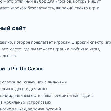
no – это отличный выбор для игроков, которые ищут
агает игрокам безопасность, широкий спектр игр и
ный сайт
-казино, которое предлагает игрокам широкий спектр игр
– это место, где вы можете играть в любимые игры,
 деньги.
йта Pin Up Casino
х слотов до живых игр с дилерами
тельные деньги для игры
 конфиденциальность наша приоритетная задача
на мобильных устройствах
многих языках, включая русский