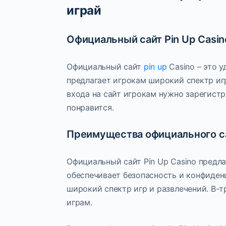
играй
Официальный сайт Pin Up Casin
Официальный сайт
pin up
Casino – это у
предлагает игрокам широкий спектр игр
входа на сайт игрокам нужно зарегистр
понравится.
Преимущества официального са
Официальный сайт Pin Up Casino предла
обеспечивает безопасность и конфиден
широкий спектр игр и развлечений. В-т
играм.