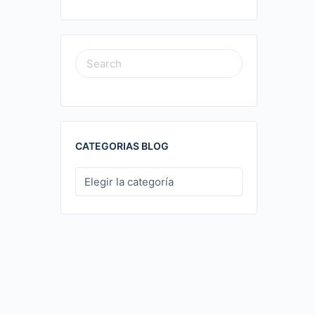
SEARCH
FOR:
CATEGORIAS BLOG
CATEGORIAS
BLOG