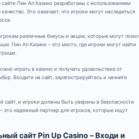
на сайте Пин Ап Казино разработаны с использованием
качество. Это означает, что игроки могут насладиться
есса.
игрокам различные бонусы и акции, которые могут помо
ши. Пин Ап Казино – это место, где игроки могут найти
игрыши.
ожно играть в казино и получать удовольствие от
ыбор. Входите на сайт, зарегистрируйтесь и начните
й сайт, и игроки должны быть уверены в безопасности
 – это надежный партнер для игроков, которые ищут
ный сайт Pin Up Casino – Входи и