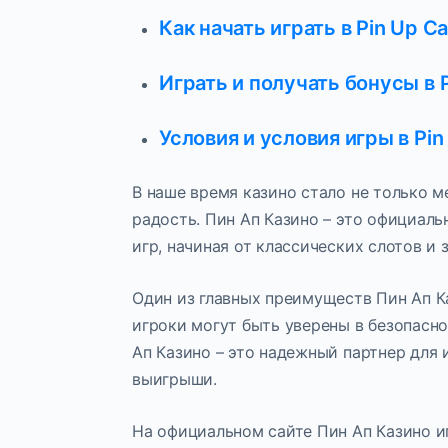
Как начать играть в Pin Up Ca
Играть и получать бонусы в P
Условия и условия игры в Pin
В наше время казино стало не только ме
радость. Пин Ап Казино – это официал
игр, начиная от классических слотов и
Один из главных преимуществ Пин Ап Ка
игроки могут быть уверены в безопасно
Ап Казино – это надежный партнер для
выигрыши.
На официальном сайте Пин Ап Казино и