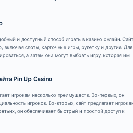
o
добный и доступный способ играть в казино онлайн. Сай
, включая слоты, карточные игры, рулетку и другие. Для
ироваться, а затем они могут выбрать игру, которая им
йта Pin Up Casino
гает игрокам несколько преимуществ. Во-первых, он
циальность игроков. Во-вторых, сайт предлагает игрока
ретьих, он обеспечивает быстрый и простой доступ к