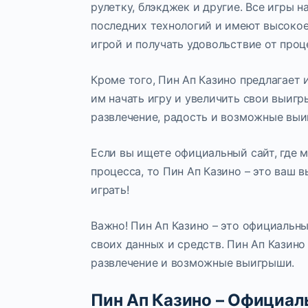
рулетку, блэкджек и другие. Все игры 
последних технологий и имеют высокое 
игрой и получать удовольствие от проц
Кроме того, Пин Ап Казино предлагает 
им начать игру и увеличить свои выигры
развлечение, радость и возможные вы
Если вы ищете официальный сайт, где м
процесса, то Пин Ап Казино – это ваш в
играть!
Важно! Пин Ап Казино – это официальны
своих данных и средств. Пин Ап Казино
развлечение и возможные выигрыши.
Пин Ап Казино – Официаль