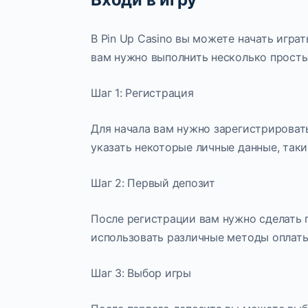
В Pin Up Casino вы можете начать играт
вам нужно выполнить несколько просты
Шаг 1: Регистрация
Для начала вам нужно зарегистрировать
указать некоторые личные данные, таки
Шаг 2: Первый депозит
После регистрации вам нужно сделать п
использовать различные методы оплаты,
Шаг 3: Выбор игры