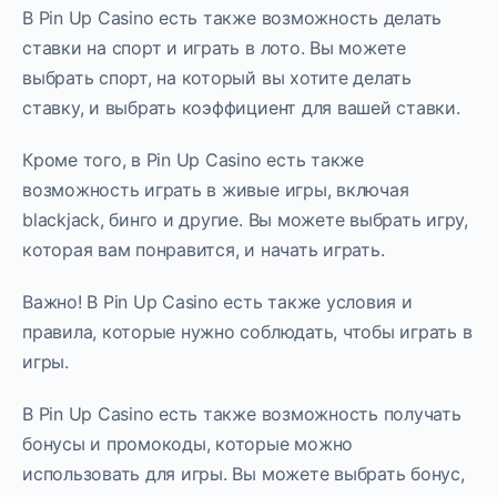
В Pin Up Casino есть также возможность делать
ставки на спорт и играть в лото. Вы можете
выбрать спорт, на который вы хотите делать
ставку, и выбрать коэффициент для вашей ставки.
Кроме того, в Pin Up Casino есть также
возможность играть в живые игры, включая
blackjack, бинго и другие. Вы можете выбрать игру,
которая вам понравится, и начать играть.
Важно! В Pin Up Casino есть также условия и
правила, которые нужно соблюдать, чтобы играть в
игры.
В Pin Up Casino есть также возможность получать
бонусы и промокоды, которые можно
использовать для игры. Вы можете выбрать бонус,