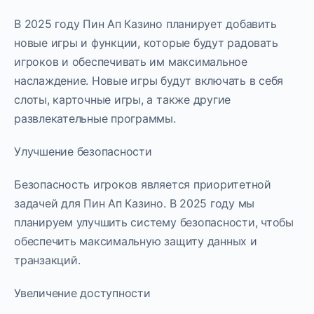
В 2025 году Пин Ап Казино планирует добавить
новые игры и функции, которые будут радовать
игроков и обеспечивать им максимальное
наслаждение. Новые игры будут включать в себя
слоты, карточные игры, а также другие
развлекательные программы.
Улучшение безопасности
Безопасность игроков является приоритетной
задачей для Пин Ап Казино. В 2025 году мы
планируем улучшить систему безопасности, чтобы
обеспечить максимальную защиту данных и
транзакций.
Увеличение доступности