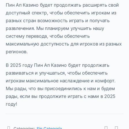
Пин Ап Казино будет продолжать расширять свой
доступный спектр, чтобы обеспечить игрокам из
разных стран возможность играть и получать
развлечения. Мы планируем улучшить нашу
систему перевода, чтобы обеспечить
максимальную доступность для игроков из разных
регионов.
В 2025 году Пин Ап Казино будет продолжать
развиваться и улучшаться, чтобы обеспечить
игрокам максимальное наслаждение и комфорт.
Мы рады, что вы присоединились к нам и будем
рады, если вы продолжите играть с нами в 2025
году!
Categories:
Sin Categoría