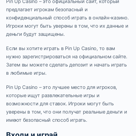
Pin Up Casino – это официальный сайт, который
предлагает игрокам безопасный и
конфиденциальный способ играть в онлайн-казино.
Игроки могут быть уверены в том, что их данные и
деньги будут защищены.
Если вы хотите играть в Pin Up Casino, то вам
нужно зарегистрироваться на официальном сайте.
Затем вы можете сделать депозит и начать играть
в любимые игры.
Pin Up Casino – это лучшее место для игроков,
которые ищут развлекательные игры и
возможности для ставок. Игроки могут быть
уверены в том, что они получат реальные деньги и
имеют безопасный способ играть.
Входи и играй