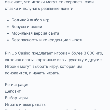
означает, что игроки могут фиксировать свои
ставки и получать реальные деньги.
Большой выбор игр
Бонусы и акции
Мобильная версия сайта
Безопасность и конфиденциальность
Pin Up Casino предлагает игрокам более 3 000 игр,
включая слоты, карточные игры, рулетку и другие.
Игроки могут выбрать игру, которая им
понравится, и начать играть.
Регистрация
Депозит
Выбор игры
Играть и выигрывать