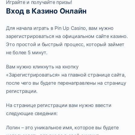
Играйте и получайте призы!
Вход в Казино Онлайн
Для начала играть в Pin Up Casino, вам нужно
зарегистрироваться на официальном сайте казино.
Это простой и быстрый процесс, который займет
не более 5 минут.
Вам нужно кликнуть на кнопку
«Зарегистрироваться» на главной странице сайта,
после чего вы будете перенаправлены на страницу
регистрации.
На странице регистрации вам нужно ввести
следующие сведения:
Логин – это уникальное имя, которое вы будете