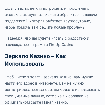
Если у вас возникли вопросы или проблемы с
входом в аккаунт, вы можете обратиться к нашим
поддержкой, которая работает круглосуточно,
чтобы помочь вам решить любые проблемы.
Надеемся, что вы будете играть с радостью и
наслаждаться играми в Pin Up Casino!
Зеркало Казино – Как
Использовать
Чтобы использовать зеркало казино, вам нужно
найти его адрес в интернете. Вам не нужно
регистрироваться заново, вы можете использовать
свои учетные данные, которые вы создали на
официальном сайте Пинап казино.