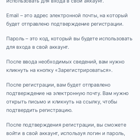
использовать для входа в свой аккаунт.
Email – это адрес электронной почты, на который
будет отправлено подтверждение регистрации.
Пароль – это код, который вы будете использовать
для входа в свой аккаунт.
После ввода необходимых сведений, вам нужно
кликнуть на кнопку «Зарегистрироваться».
После регистрации, вам будет отправлено
подтверждение на электронную почту. Вам нужно
открыть письмо и кликнуть на ссылку, чтобы
подтвердить регистрацию.
После подтверждения регистрации, вы сможете
войти в свой аккаунт, используя логин и пароль,