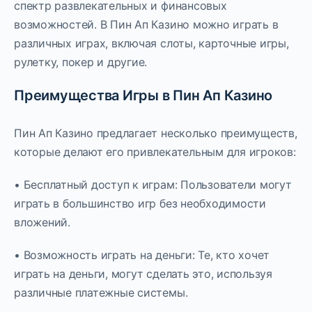
спектр развлекательных и финансовых
возможностей. В Пин Ап Казино можно играть в
различных играх, включая слоты, карточные игры,
рулетку, покер и другие.
Преимущества Игры в Пин Ап Казино
Пин Ап Казино предлагает несколько преимуществ,
которые делают его привлекательным для игроков:
• Бесплатный доступ к играм: Пользователи могут
играть в большинство игр без необходимости
вложений.
• Возможность играть на деньги: Те, кто хочет
играть на деньги, могут сделать это, используя
различные платежные системы.