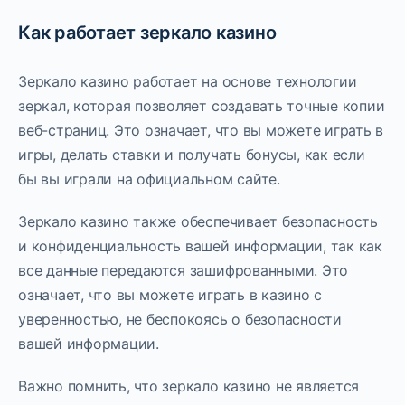
Как работает зеркало казино
Зеркало казино работает на основе технологии
зеркал, которая позволяет создавать точные копии
веб-страниц. Это означает, что вы можете играть в
игры, делать ставки и получать бонусы, как если
бы вы играли на официальном сайте.
Зеркало казино также обеспечивает безопасность
и конфиденциальность вашей информации, так как
все данные передаются зашифрованными. Это
означает, что вы можете играть в казино с
уверенностью, не беспокоясь о безопасности
вашей информации.
Важно помнить, что зеркало казино не является