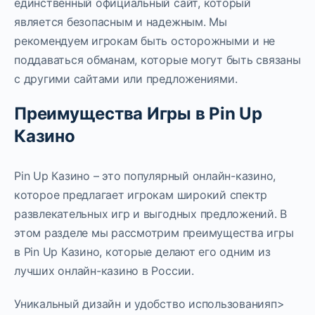
единственный официальный сайт, который
является безопасным и надежным. Мы
рекомендуем игрокам быть осторожными и не
поддаваться обманам, которые могут быть связаны
с другими сайтами или предложениями.
Преимущества Игры в Pin Up
Казино
Pin Up Казино – это популярный онлайн-казино,
которое предлагает игрокам широкий спектр
развлекательных игр и выгодных предложений. В
этом разделе мы рассмотрим преимущества игры
в Pin Up Казино, которые делают его одним из
лучших онлайн-казино в России.
Уникальный дизайн и удобство использованияп>