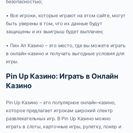
безопасностью;
• Все игроки, которые играют на этом сайте, могут
быть уверены в том, что их данные будут
защищены и их выигрыш будет выплачен;
• Пин Ап Казино – это место, где вы можете играть
в онлайн-казино и получать выгодные условия для
игры.
Pin Up Казино: Играть в Онлайн
Казино
Pin Up Казино – это популярное онлайн-казино,
которое предлагает игрокам широкий спектр
развлекательных игр. В Pin Up Казино можно
играть в слоты, карточные игры, рулетку, покер и