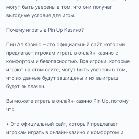
могут быть уверены в том, что они получат
выгодные условия для игры.
Почему играть в Pin Up Казино?
Пин Ап Казино – это официальный сайт, который
предлагает игрокам играть в онлайн-казино с
комфортом и безопасностью. Все игроки, которые
играют на этом сайте, могут быть уверены в том,
что их данные будут защищены и их выигрыш
будет выплачен.
Вы можете играть в онлайн-казино Pin Up, потому
что:
• Это официальный сайт, который предлагает
игрокам играть в онлайн-казино с комфортом и