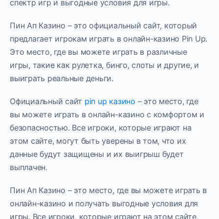
спектр игр и выгодные условия для игры.
Пин Ап Казино – это официальный сайт, который
предлагает игрокам играть в онлайн-казино Pin Up.
Это место, где вы можете играть в различные
игры, такие как рулетка, бинго, слоты и другие, и
выиграть реальные деньги.
Официальный сайт
pin up казино
– это место, где
вы можете играть в онлайн-казино с комфортом и
безопасностью. Все игроки, которые играют на
этом сайте, могут быть уверены в том, что их
данные будут защищены и их выигрыш будет
выплачен.
Пин Ап Казино – это место, где вы можете играть в
онлайн-казино и получать выгодные условия для
игры. Все игроки, которые играют на этом сайте,