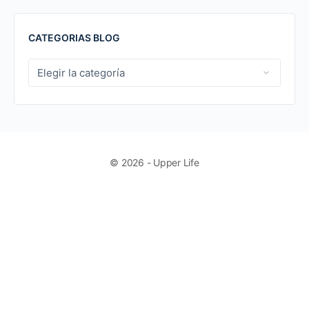
CATEGORIAS BLOG
CATEGORIAS
BLOG
© 2026 - Upper Life