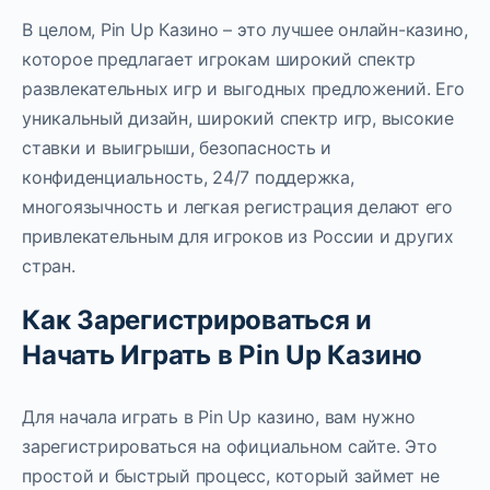
В целом, Pin Up Казино – это лучшее онлайн-казино,
которое предлагает игрокам широкий спектр
развлекательных игр и выгодных предложений. Его
уникальный дизайн, широкий спектр игр, высокие
ставки и выигрыши, безопасность и
конфиденциальность, 24/7 поддержка,
многоязычность и легкая регистрация делают его
привлекательным для игроков из России и других
стран.
Как Зарегистрироваться и
Начать Играть в Pin Up Казино
Для начала играть в Pin Up казино, вам нужно
зарегистрироваться на официальном сайте. Это
простой и быстрый процесс, который займет не