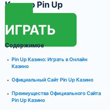
Казино Pin Up
ИГРАТЬ
Содержимое
Pin Up Казино: Играть в Онлайн
Казино
Официальный Сайт Pin Up Казино
Преимущества Официального Сайта
Pin Up Казино