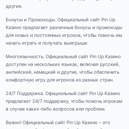
другие.
Бонусы и Промокоды. Официальный сайт Pin Up
Казино предлагает различные бонусы и промокоды
для новых и постоянных игроков, чтобы помочь им
начать играть и получать выигрыши.
Многоязычность. Официальный сайт Pin Up Казино
доступен на нескольких языках, включая русский,
английский, немецкий и другие, чтобы обеспечить
комфортную игру для игроков из разных стран.
24/7 Поддержка. Официальный сайт Pin Up Казино
предлагает 24/7 поддержку, чтобы помочь игрокам
в случае каких-либо вопросов или проблем.
Важно! Официальный сайт Pin Up Казино – это