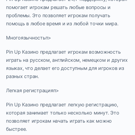
помогает игрокам решать любые вопросы и
проблемы. Это позволяет игрокам получать
помощь в любое время и из любой точки мира.
Многоязычностьп>
Pin Up Казино предлагает игрокам возможность
играть на русском, английском, немецком и других
языках, что делает его доступным для игроков из
разных стран.
Легкая регистрацияп>
Pin Up Казино предлагает легкую регистрацию,
которая занимает только несколько минут. Это
позволяет игрокам начать играть как можно
быстрее.