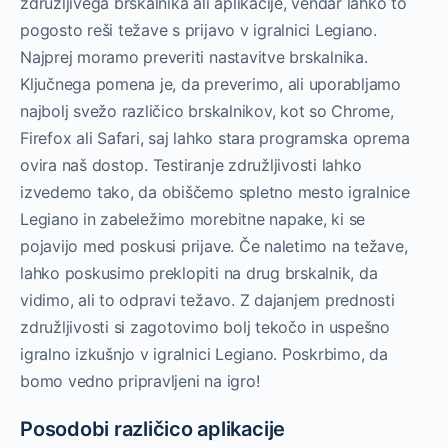
združljivega brskalnika ali aplikacije, vendar lahko to
pogosto reši težave s prijavo v igralnici Legiano.
Najprej moramo preveriti nastavitve brskalnika.
Ključnega pomena je, da preverimo, ali uporabljamo
najbolj svežo različico brskalnikov, kot so Chrome,
Firefox ali Safari, saj lahko stara programska oprema
ovira naš dostop. Testiranje združljivosti lahko
izvedemo tako, da obiščemo spletno mesto igralnice
Legiano in zabeležimo morebitne napake, ki se
pojavijo med poskusi prijave. Če naletimo na težave,
lahko poskusimo preklopiti na drug brskalnik, da
vidimo, ali to odpravi težavo. Z dajanjem prednosti
združljivosti si zagotovimo bolj tekočo in uspešno
igralno izkušnjo v igralnici Legiano. Poskrbimo, da
bomo vedno pripravljeni na igro!
Posodobi različico aplikacije