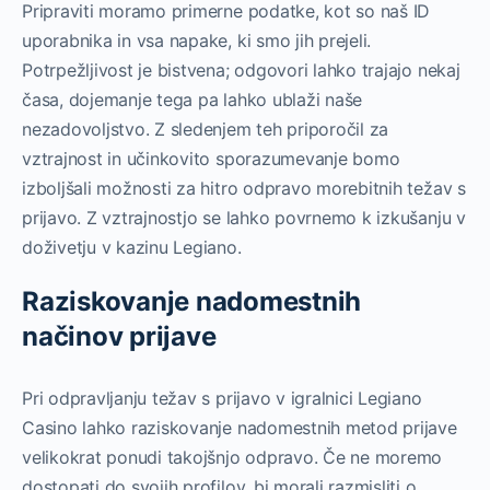
Pripraviti moramo primerne podatke, kot so naš ID
uporabnika in vsa napake, ki smo jih prejeli.
Potrpežljivost je bistvena; odgovori lahko trajajo nekaj
časa, dojemanje tega pa lahko ublaži naše
nezadovoljstvo. Z sledenjem teh priporočil za
vztrajnost in učinkovito sporazumevanje bomo
izboljšali možnosti za hitro odpravo morebitnih težav s
prijavo. Z vztrajnostjo se lahko povrnemo k izkušanju v
doživetju v kazinu Legiano.
Raziskovanje nadomestnih
načinov prijave
Pri odpravljanju težav s prijavo v igralnici Legiano
Casino lahko raziskovanje nadomestnih metod prijave
velikokrat ponudi takojšnjo odpravo. Če ne moremo
dostopati do svojih profilov, bi morali razmisliti o