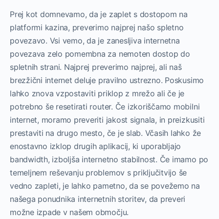
Prej kot domnevamo, da je zaplet s dostopom na
platformi kazina, preverimo najprej našo spletno
povezavo. Vsi vemo, da je zanesljiva internetna
povezava zelo pomembna za nemoten dostop do
spletnih strani. Najprej preverimo najprej, ali naš
brezžični internet deluje pravilno ustrezno. Poskusimo
lahko znova vzpostaviti priklop z mrežo ali če je
potrebno še resetirati router. Če izkoriščamo mobilni
internet, moramo preveriti jakost signala, in preizkusiti
prestaviti na drugo mesto, če je slab. Včasih lahko že
enostavno izklop drugih aplikacij, ki uporabljajo
bandwidth, izboljša internetno stabilnost. Če imamo po
temeljnem reševanju problemov s priključitvijo še
vedno zapleti, je lahko pametno, da se povežemo na
našega ponudnika internetnih storitev, da preveri
možne izpade v našem območju.