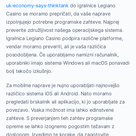
uk-economy-says-thinktank
do igralnice Legiano
Casino se moramo prepričati, da vaše naprave
izpolnjujejo potrebne programske zahteve. Najprej
preverite združljivost našega operacijskega sistema.
Igralnica Legiano Casino podpira različne platforme,
vendar moramo preveriti, ali je vaša različica
posodobljena. Če uporabljamo namizni računalnik,
uporabniki imajo sistema Windows ali macOS ponavadi
bolj tekočo izkušnjo.
Za mobilne naprave je nujno uporabljati najnovejšo
različico sistema iOS ali Android. Nato moramo
pregledati brskalnik ali aplikacijo, ki jo uporabljate za
povezavo. Vsaka možnost ima lahko edinstvene
zahteve. S preverjanjem teh zahtev programske
opreme se lahko izognemo pogostim težavam z
dostopom. Izvedimo te korake, da zagotovite