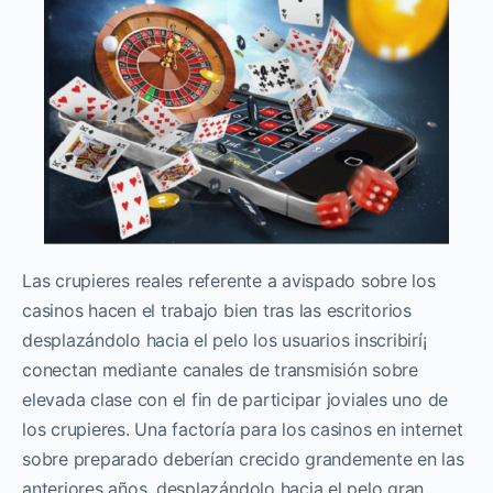
Las crupieres reales referente a avispado sobre los
casinos hacen el trabajo bien tras las escritorios
desplazándolo hacia el pelo los usuarios inscribirí¡
conectan mediante canales de transmisión sobre
elevada clase con el fin de participar joviales uno de
los crupieres. Una factoría para los casinos en internet
sobre preparado deberían crecido grandemente en las
anteriores años, desplazándolo hacia el pelo gran