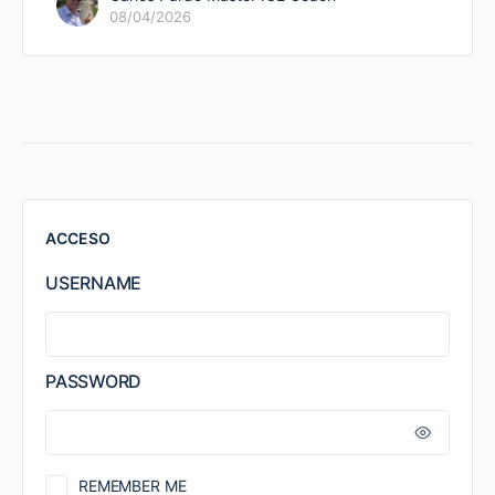
08/04/2026
ACCESO
USERNAME
PASSWORD
REMEMBER ME