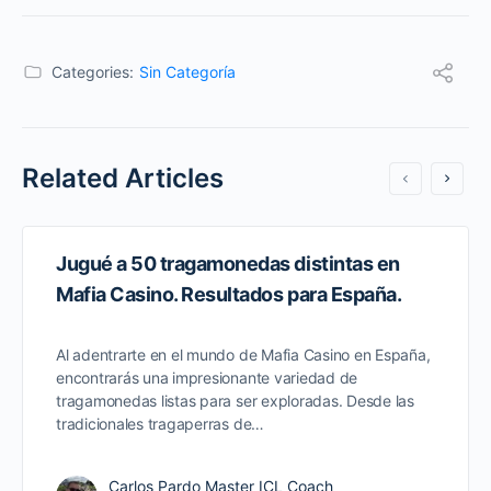
Categories:
Sin Categoría
Related Articles
Jugué a 50 tragamonedas distintas en
Mafia Casino. Resultados para España.
Al adentrarte en el mundo de Mafia Casino en España,
encontrarás una impresionante variedad de
tragamonedas listas para ser exploradas. Desde las
tradicionales tragaperras de…
Carlos Pardo Master ICL Coach