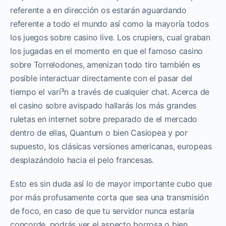
referente a en dirección os estarán aguardando
referente a todo el mundo así­ como la mayorí­a todos
los juegos sobre casino live. Los crupiers, cual graban
los jugadas en el momento en que el famoso casino
sobre Torrelodones, amenizan todo tiro también es
posible interactuar directamente con el pasar del
tiempo el varí³n a través de cualquier chat. Acerca de
el casino sobre avispado hallarás los más grandes
ruletas en internet sobre preparado de el mercado
dentro de ellas, Quantum o bien Casiopea y por
supuesto, los clásicas versiones americanas, europeas
desplazándolo hacia el pelo francesas.
Esto es sin duda así­ lo de mayor importante cubo que
por más profusamente corta que sea una transmisión
de foco, en caso de que tu servidor nunca estaría
concorde, podrás ver el aspecto borrosa o bien