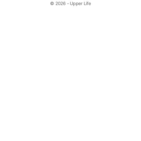
© 2026 - Upper Life