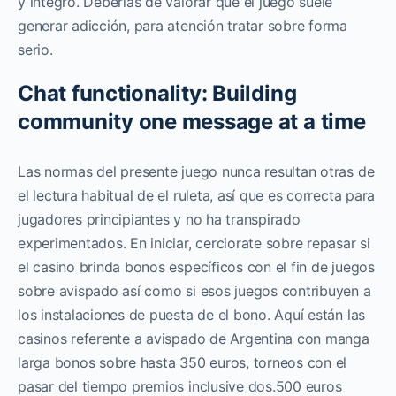
y íntegro. Deberías de valorar que el juego suele
generar adicción, para atención tratar sobre forma
serio.
Chat functionality: Building
community one message at a time
Las normas del presente juego nunca resultan otras de
el lectura habitual de el ruleta, así que es correcta para
jugadores principiantes y no ha transpirado
experimentados. En iniciar, cerciorate sobre repasar si
el casino brinda bonos específicos con el fin de juegos
sobre avispado así­ como si esos juegos contribuyen a
los instalaciones de puesta de el bono. Aquí están las
casinos referente a avispado de Argentina con manga
larga bonos sobre hasta 350 euros, torneos con el
pasar del tiempo premios inclusive dos.500 euros