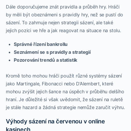
Dále doporučujeme znát pravidla a průběh hry. Hráči
by měli být obeznámeni s pravidly hry, než se pustí do
sázení. To zahrnuje nejen strategii sázení, ale také
jejich pozici ve hře a jak reagovat na situace na stolu.
Správné řízení bankrollu
Seznámení se s pravidly a strategií
Pozorování trendů a statistik
Kromě toho mohou hráči použít různé systémy sázení
jako Martingale, Fibonacci nebo D’Alembert, které
mohou zvýšit jejich šance na úspěch v průběhu delšího
hraní. Je důležité si však uvědomit, že sázení na ruletě
je stále hazard a žádná strategie nemůže zaručit výhru.
Výhody sázení na červenou v online
kasinech