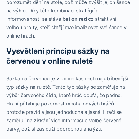
porozumět dění na stole, což může zvýšit jejich šance
na výhru. Díky této kombinaci stratégií a
informovanosti se stává
bet on red cz
atraktivní
volbou pro ty, kteří chtějí maximalizovat své šance v
online hrách.
Vysvětlení principu sázky na
červenou v online ruletě
Sázka na červenou je v online kasinech nejoblíbenější
typ sázky na ruletě. Tento typ sázky se zaměřuje na
výběr červeného čísla, které hráč doufá, že padne.
Hraní přitahuje pozornost mnoha nových hráčů,
protože pravidla jsou jednoduchá a jasná. Hráči se
zaměřují na získání více informací o volbě červené
barvy, což si zaslouží podrobnou analýzu.