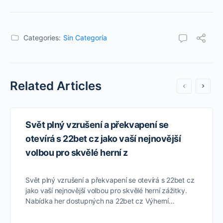
Categories:
Sin Categoría
Related Articles
Svět plný vzrušení a překvapení se
otevírá s 22bet cz jako vaší nejnovější
volbou pro skvělé herní z
Svět plný vzrušení a překvapení se otevírá s 22bet cz
jako vaší nejnovější volbou pro skvělé herní zážitky.
Nabídka her dostupných na 22bet cz Výherní…