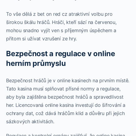
To vše dělá z bet on red cz atraktivní volbu pro
širokou škálu hráčů. Hráči, kteří sází na červenou,
mohou snadno vyjít ven s příjemným úspěchem a
přitom si užívat vzrušení ze hry.
Bezpečnost a regulace v online
herním průmyslu
Bezpečnost hráčů je v online kasinech na prvním místě.
Tato kasina musí splňovat přísné normy a regulace,
aby byla zajištěna bezpečnost hráčů a spravedlivost
her. Licencovaná online kasina investují do šifrování a
ochrany dat, což dává hráčům klid a důvěru při jejich
sázkových aktivitách.
Regulace a kontrolní orgány zajišťují, že online kasina