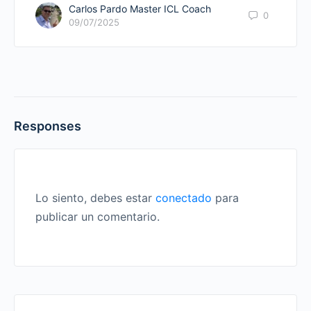
Carlos Pardo Master ICL Coach
0
09/07/2025
Responses
Lo siento, debes estar
conectado
para
publicar un comentario.