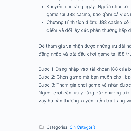
Khuyến mãi hàng ngày: Người chơi có 
game tại J88 casino, bao gồm cả việc
Chương trình tích điểm: J88 casino có c
điểm và đổi lấy các phần thưởng hấp d
Để tham gia và nhận được những ưu đãi này
đăng nhập và bắt đầu chơi game tại j88 tr
Bước 1: Đăng nhập vào tài khoản j88 của b
Bước 2: Chọn game mà bạn muốn chơi, bao
Bước 3: Tham gia chơi game và nhận được 
Người chơi cần lưu ý rằng các chương trình
vậy họ cần thường xuyên kiểm tra trang we
Categories:
Sin Categoría