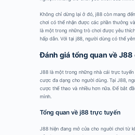
Không chỉ dừng lại ở đó, j88 còn mang đế
chơi có thể nhận được các phần thưởng và q
là một trong những trò chơi được yêu thích
hấp dẫn. Với tại j88, người dùng có thể yên
Đánh giá tổng quan về J88
J88 là một trong những nhà cái trực tuyến
cược đa dạng cho người dùng. Tại J88, ngườ
cược thể thao và nhiều hơn nữa. Để bắt đầ
mình.
Tổng quan về j88 trực tuyến
J88 hiện đang mở cửa cho người chơi từ kh