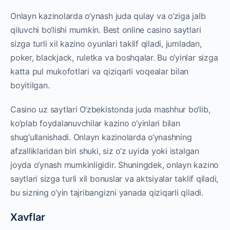
Onlayn kazinolarda o‘ynash juda qulay va o‘ziga jalb
qiluvchi bo‘lishi mumkin. Best online casino saytlari
sizga turli xil kazino oyunlari taklif qiladi, jumladan,
poker, blackjack, ruletka va boshqalar. Bu o‘yinlar sizga
katta pul mukofotlari va qiziqarli voqealar bilan
boyitilgan.
Casino uz saytlari O‘zbekistonda juda mashhur bo‘lib,
ko‘plab foydalanuvchilar kazino o‘yinlari bilan
shug‘ullanishadi. Onlayn kazinolarda o‘ynashning
afzalliklaridan biri shuki, siz o‘z uyida yoki istalgan
joyda o‘ynash mumkinligidir. Shuningdek, onlayn kazino
saytlari sizga turli xil bonuslar va aktsiyalar taklif qiladi,
bu sizning o‘yin tajribangizni yanada qiziqarli qiladi.
Xavflar