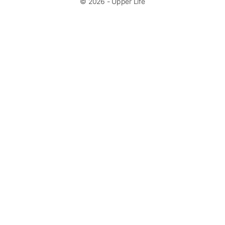
© 2026 - Upper Life