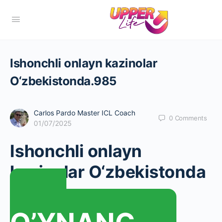
Ishonchli onlayn kazinolar
O‘zbekistonda.985
Carlos Pardo Master ICL Coach
0
Comments
01/07/2025
Ishonchli onlayn
kazinolar O‘zbekistonda