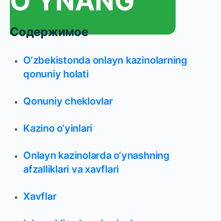
O’YNANG
Содержимое
O‘zbekistonda onlayn kazinolarning
qonuniy holati
Qonuniy cheklovlar
Kazino o‘yinlari
Onlayn kazinolarda o‘ynashning
afzalliklari va xavflari
Xavflar