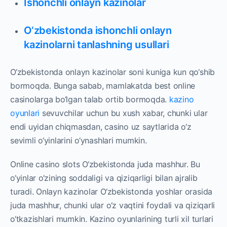
Ishonchli onlayn kazinolar
O‘zbekistonda ishonchli onlayn
kazinolarni tanlashning usullari
O‘zbekistonda onlayn kazinolar soni kuniga kun qo‘shib
bormoqda. Bunga sabab, mamlakatda best online
casinolarga bo‘lgan talab ortib bormoqda.
kazino
oyunlari
sevuvchilar uchun bu xush xabar, chunki ular
endi uyidan chiqmasdan, casino uz saytlarida o‘z
sevimli o‘yinlarini o‘ynashlari mumkin.
Online casino slots O‘zbekistonda juda mashhur. Bu
o‘yinlar o‘zining soddaligi va qiziqarligi bilan ajralib
turadi. Onlayn kazinolar O‘zbekistonda yoshlar orasida
juda mashhur, chunki ular o‘z vaqtini foydali va qiziqarli
o‘tkazishlari mumkin. Kazino oyunlarining turli xil turlari