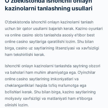
O‘zbekistonda ishonchli onlayn
kazinolarni tanlashning usullari
O‘zbekistonda ishonchli onlayn kazinolarni tanlash
uchun bir qator usullarni bajarish kerak. Kazino oyunlari
va online casino slots tanlashda asosiy e’tibor best
online casino saytlariga qaratilishi lozim. Shu bilan
birga, casino uz saytlarining litsenziyasi va xavfsizligi
ham tekshirilishi kerak.
Ishonchli onlayn kazinolarni tanlashda saytning obzori
va baholari ham muhim ahamiyatga ega. O‘yinchilar
online casino saytlarining imkoniyatlari va
cheklanganliklari haqida to‘liq ma’lumotga ega
bo‘lishlari kerak. Shu bilan birga, kazino saytlarining
moliyaviy xavfsizligi va ma’daniyati ham e’tiborga
olinishi lozim.