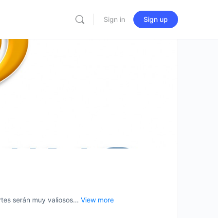
Sign in
Sign up
es serán muy valiosos...
View more