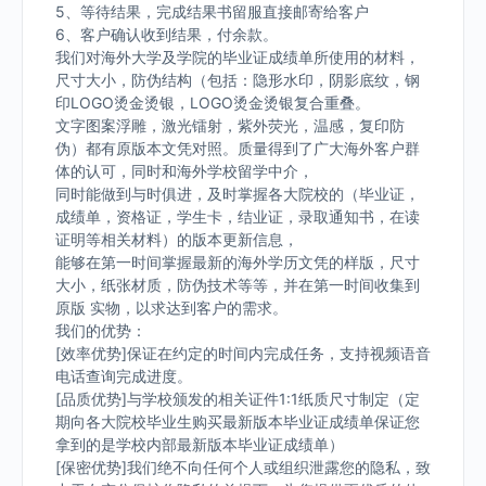
5、等待结果，完成结果书留服直接邮寄给客户
6、客户确认收到结果，付余款。
我们对海外大学及学院的毕业证成绩单所使用的材料，
尺寸大小，防伪结构（包括：隐形水印，阴影底纹，钢
印LOGO烫金烫银，LOGO烫金烫银复合重叠。
文字图案浮雕，激光镭射，紫外荧光，温感，复印防
伪）都有原版本文凭对照。质量得到了广大海外客户群
体的认可，同时和海外学校留学中介，
同时能做到与时俱进，及时掌握各大院校的（毕业证，
成绩单，资格证，学生卡，结业证，录取通知书，在读
证明等相关材料）的版本更新信息，
能够在第一时间掌握最新的海外学历文凭的样版，尺寸
大小，纸张材质，防伪技术等等，并在第一时间收集到
原版 实物，以求达到客户的需求。
我们的优势：
[效率优势]保证在约定的时间内完成任务，支持视频语音
电话查询完成进度。
[品质优势]与学校颁发的相关证件1:1纸质尺寸制定（定
期向各大院校毕业生购买最新版本毕业证成绩单保证您
拿到的是学校内部最新版本毕业证成绩单）
[保密优势]我们绝不向任何个人或组织泄露您的隐私，致