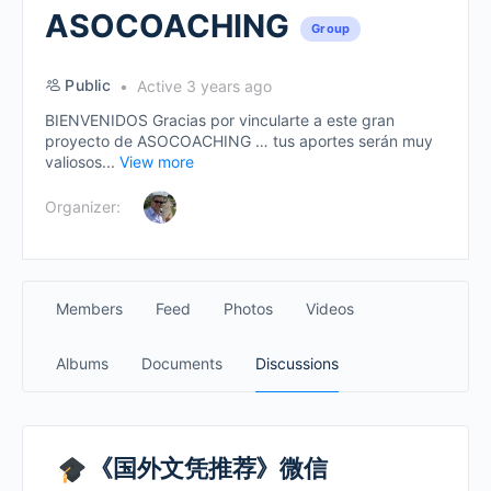
ASOCOACHING
Group
Public
Active 3 years ago
BIENVENIDOS Gracias por vincularte a este gran
proyecto de ASOCOACHING … tus aportes serán muy
valiosos...
View more
Organizer:
Members
Feed
Photos
Videos
Albums
Documents
Discussions
《国外文凭推荐》微信