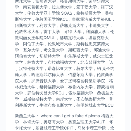
斯托大学，伯明翰大学，格鲁斯特大学，谢菲尔德大
学，南安普顿大学，拉夫堡大学，爱丁堡大学，诺丁汉
大学，伦敦大学亚非学院 SOAS，格拉斯哥大学，曼彻
斯特大学，伦敦国王学院KCL，皇家霍洛威大学RHUL，
阿斯顿大学，利兹大学，萨塞克斯大学，卡迪夫大学，
伦敦艺术大学，雷丁大学，肯特 大学，利物浦大学，伦
敦玛丽女王学院QMUL，赫瑞瓦特大学，埃塞克斯大
学，阿伯丁大学，伦敦城市大学，斯特拉思克莱德大
学，基尔大学，考文垂大学，斯旺西大学， 邓迪大学，
阿伯泰大学，切斯特大学，朴茨茅斯大学，威尔士班戈
大学，林肯大学，布拉德福德大学，北安普顿大学，诺
丁汉特伦特大学，诺森比亚大学，赫尔大学，约 克圣约
翰大学，哈德斯菲尔德大学，伯恩茅斯大学，伦敦商学
院大学，罗汉普顿大学，爱丁堡玛格丽特皇后学院，格
林威治大学，赫特福德大学，布鲁内尔大学，德蒙福 特
大学，罗伯特戈登大学RGU，索尔福德大学，桑德兰大
学，威斯敏斯特大学，南岸大学，圣安德鲁斯大学，普
利茅斯大学，牛津布鲁克斯大学，伯明翰城市大学BCU
新西兰大学： where can I get a fake diploma 梅西大
学，林肯大学，奥塔哥大学，奥克兰理工大学AUT，怀
卡托大学，基督城理工学院CPIT，马努卡理工学院，坎