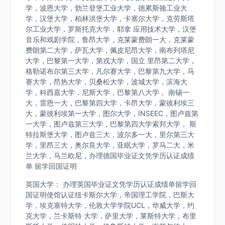
学，波恩大学，勃兰登堡工业大学，德累斯顿工业大
学，汉堡大学，柏林洪堡大学，卡塞尔大学，克劳斯塔
尔工业大学，罗斯托克大学，耶拿 应用技术大学，汉堡
音乐和戏剧学院，鲁昂大学，克莱蒙费朗一大，克莱蒙
费朗第二大学，萨瓦大学，佩皮尼昂大学，南布列塔尼
大学，巴黎第一大学，第戎大学，国立 里昂第二大学，
格勒诺布尔第三大学，凡尔赛大学，巴黎第九大学，马
赛大学，昂热大学，贝桑松大学，波城大学，滨海大
学，科西嘉大学，尼斯大学，巴黎第八大学， 南锡一
大，雷恩一大，巴黎第四大学，卡昂大学，蒙彼利埃三
大，蒙彼利埃第一大学，图尔大学，INSEEC，图卢兹第
一大学，图卢兹第三大学，巴黎第四大学索邦大学， 斯
特拉斯堡大学，图卢兹三大，波尔多一大，里尔第三大
学，里昂三大，奥尔良大学，亚眠大学，罗马二大，米
兰大学，马兰欧尼，办理德国毕业证文凭学历认证成绩
单 留学回国证明
英国大学： 办理英国毕业证文凭学历认证成绩单留学回
国证明使馆认证纽卡斯尔大学，帝国理工学院，巴斯大
学，埃克塞特大学，伦敦大学学院UCL，华威大学，约
克大学，兰卡斯特 大学，萨里大学，莱斯特大学，布里