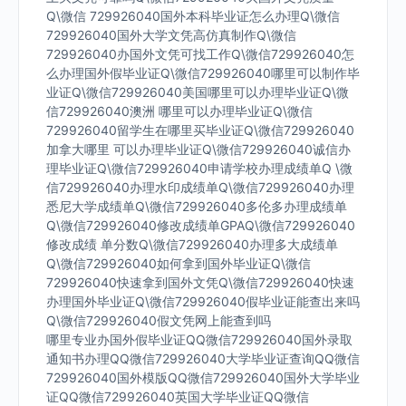
Q\微信 729926040国外本科毕业证怎么办理Q\微信
729926040国外大学文凭高仿真制作Q\微信
729926040办国外文凭可找工作Q\微信729926040怎
么办理国外假毕业证Q\微信729926040哪里可以制作毕
业证Q\微信729926040美国哪里可以办理毕业证Q\微
信729926040澳洲 哪里可以办理毕业证Q\微信
729926040留学生在哪里买毕业证Q\微信729926040
加拿大哪里 可以办理毕业证Q\微信729926040诚信办
理毕业证Q\微信729926040申请学校办理成绩单Q \微
信729926040办理水印成绩单Q\微信729926040办理
悉尼大学成绩单Q\微信729926040多伦多办理成绩单
Q\微信729926040修改成绩单GPAQ\微信729926040
修改成绩 单分数Q\微信729926040办理多大成绩单
Q\微信729926040如何拿到国外毕业证Q\微信
729926040快速拿到国外文凭Q\微信729926040快速
办理国外毕业证Q\微信729926040假毕业证能查出来吗
Q\微信729926040假文凭网上能查到吗
哪里专业办国外假毕业证QQ微信729926040国外录取
通知书办理QQ微信729926040大学毕业证查询QQ微信
729926040国外模版QQ微信729926040国外大学毕业
证QQ微信729926040英国大学毕业证QQ微信