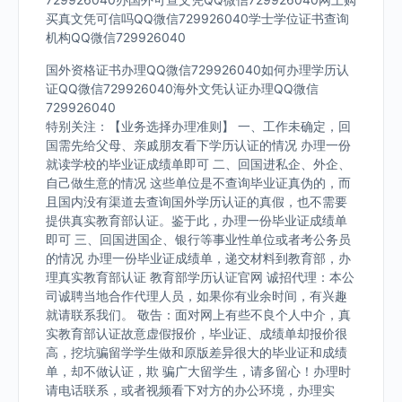
买真文凭可信吗QQ微信729926040学士学位证书查询
机构QQ微信729926040
国外资格证书办理QQ微信729926040如何办理学历认
证QQ微信729926040海外文凭认证办理QQ微信
729926040
特别关注：【业务选择办理准则】 一、工作未确定，回
国需先给父母、亲戚朋友看下学历认证的情况 办理一份
就读学校的毕业证成绩单即可 二、回国进私企、外企、
自己做生意的情况 这些单位是不查询毕业证真伪的，而
且国内没有渠道去查询国外学历认证的真假，也不需要
提供真实教育部认证。鉴于此，办理一份毕业证成绩单
即可 三、回国进国企、银行等事业性单位或者考公务员
的情况 办理一份毕业证成绩单，递交材料到教育部，办
理真实教育部认证 教育部学历认证官网 诚招代理：本公
司诚聘当地合作代理人员，如果你有业余时间，有兴趣
就请联系我们。 敬告：面对网上有些不良个人中介，真
实教育部认证故意虚假报价，毕业证、成绩单却报价很
高，挖坑骗留学学生做和原版差异很大的毕业证和成绩
单，却不做认证，欺 骗广大留学生，请多留心！办理时
请电话联系，或者视频看下对方的办公环境，办理实