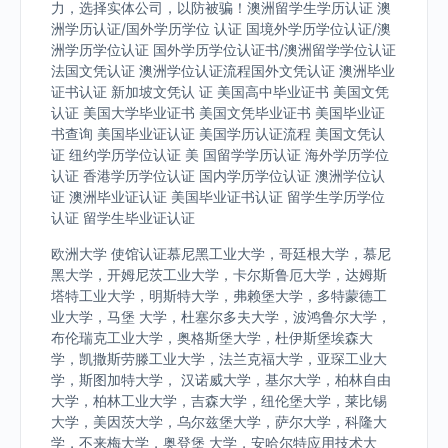
力，选择实体公司，以防被骗！澳洲留学生学历认证 澳
洲学历认证/国外学历学位 认证 国境外学历学位认证/澳
洲学历学位认证 国外学历学位认证书/澳洲留学学位认证
法国文凭认证 澳洲学位认证流程国外文凭认证 澳洲毕业
证书认证 新加坡文凭认 证 美国高中毕业证书 美国文凭
认证 美国大学毕业证书 美国文凭毕业证书 美国毕业证
书查询 美国毕业证认证 美国学历认证流程 美国文凭认
证 纽约学历学位认证 美 国留学学历认证 海外学历学位
认证 香港学历学位认证 国内学历学位认证 澳洲学位认
证 澳洲毕业证认证 美国毕业证书认证 留学生学历学位
认证 留学生毕业证认证
欧洲大学 使馆认证慕尼黑工业大学，哥廷根大学，慕尼
黑大学，开姆尼茨工业大学，卡尔斯鲁厄大学，达姆斯
塔特工业大学，明斯特大学，弗赖堡大学，多特蒙德工
业大学，马堡 大学，杜塞尔多夫大学，波鸿鲁尔大学，
布伦瑞克工业大学，奥格斯堡大学，杜伊斯堡埃森大
学，凯撒斯劳滕工业大学，法兰克福大学，亚琛工业大
学，斯图加特大学， 汉诺威大学，基尔大学，柏林自由
大学，柏林工业大学，吉森大学，纽伦堡大学，莱比锡
大学，美因茨大学，乌尔兹堡大学，萨尔大学，科隆大
学，不来梅大学，奥登堡 大学，安哈尔特应用技术大