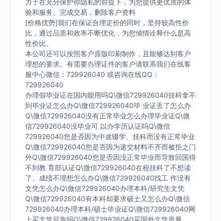
力于在充分保护你隐私的前提下，为您提供更优质的体
验和服务。完成交易，删除客户资料
[价格优势]我们在保证合理定价的同时，坚持较高性价
比，通过品质和效率不断优化，为您倾情诠释什么是高
性价比。
本公司还可以按照客户原版印刷制作，且能够达到客户
理想的要求。有需要办理证件的客户请联系我们在线客
服中心微信：729926040 或咨询在线QQ：
729926040
办理假毕业证在国内能用吗Q\微信729926040挂科拿不
到毕业证怎么办Q\微信729926040毕 业证丢了怎么办
Q\微信729926040没有正常毕业怎么办理毕业证Q\微
信729926040没毕业可 以办学历认证吗Q\微信
729926040您是否因为中途辍学、挂科而没有正常毕业
Q\微信729926040您是否因为递交材料不齐而被拒之门
外Q\微信729926040您是否因没正常毕业而导致回国得
不到教 育部认证Q\微信729926040在校挂科了不想读
了、成绩不理想怎么办Q\微信729926040找工 作没有
文凭怎么办Q\微信729926040办理本科/研究生文凭
Q\微信729926040有本科却要求硕士又怎么办Q\微信
729926040办理本科/硕士毕业证Q\微信729926040网
上买文凭可靠吗Q\微信729926040买国外文凭质量