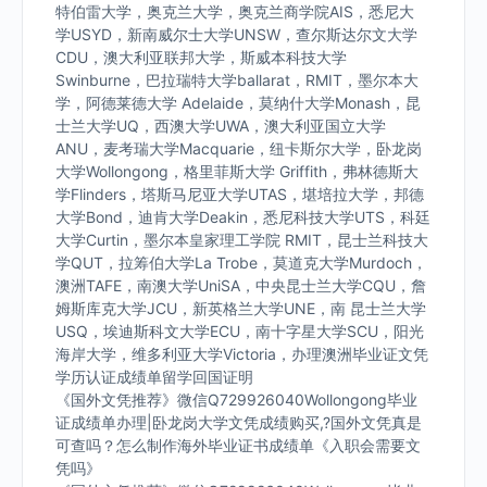
特伯雷大学，奥克兰大学，奥克兰商学院AIS，悉尼大
学USYD，新南威尔士大学UNSW，查尔斯达尔文大学
CDU，澳大利亚联邦大学，斯威本科技大学
Swinburne，巴拉瑞特大学ballarat，RMIT，墨尔本大
学，阿德莱德大学 Adelaide，莫纳什大学Monash，昆
士兰大学UQ，西澳大学UWA，澳大利亚国立大学
ANU，麦考瑞大学Macquarie，纽卡斯尔大学，卧龙岗
大学Wollongong，格里菲斯大学 Griffith，弗林德斯大
学Flinders，塔斯马尼亚大学UTAS，堪培拉大学，邦德
大学Bond，迪肯大学Deakin，悉尼科技大学UTS，科廷
大学Curtin，墨尔本皇家理工学院 RMIT，昆士兰科技大
学QUT，拉筹伯大学La Trobe，莫道克大学Murdoch，
澳洲TAFE，南澳大学UniSA，中央昆士兰大学CQU，詹
姆斯库克大学JCU，新英格兰大学UNE，南 昆士兰大学
USQ，埃迪斯科文大学ECU，南十字星大学SCU，阳光
海岸大学，维多利亚大学Victoria，办理澳洲毕业证文凭
学历认证成绩单留学回国证明
《国外文凭推荐》微信Q729926040Wollongong毕业
证成绩单办理|卧龙岗大学文凭成绩购买,?国外文凭真是
可查吗？怎么制作海外毕业证书成绩单《入职会需要文
凭吗》