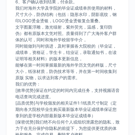
6、客户确认收到结果，付余款。
我们对海外大学及学院的毕业证成绩单所使用的材料，
尺寸大小，防伪结构（包括：隐形水印，阴影底纹，钢
印LOGO烫金烫银，LOGO烫金烫银复合重叠。
文字图案浮雕，激光镭射，紫外荧光，温感，复印防
伪）都有原版本文凭对照。质量得到了广大海外客户群
体的认可，同时和海外学校留学中介，
同时能做到与时俱进，及时掌握各大院校的（毕业证，
成绩单，资格证，学生卡，结业证，录取通知书，在读
证明等相关材料）的版本更新信息，
能够在第一时间掌握最新的海外学历文凭的样版，尺寸
大小，纸张材质，防伪技术等等，并在第一时间收集到
原版 实物，以求达到客户的需求。
我们的优势：
[效率优势]保证在约定的时间内完成任务，支持视频语音
电话查询完成进度。
[品质优势]与学校颁发的相关证件1:1纸质尺寸制定（定
期向各大院校毕业生购买最新版本毕业证成绩单保证您
拿到的是学校内部最新版本毕业证成绩单）
[保密优势]我们绝不向任何个人或组织泄露您的隐私，致
力于在充分保护你隐私的前提下，为您提供更优质的体
验和服务。完成交易，删除客户资料