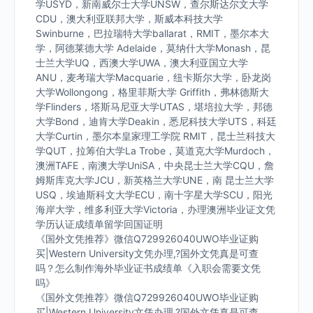
学USYD，新南威尔士大学UNSW，查尔斯达尔文大学
CDU，澳大利亚联邦大学，斯威本科技大学
Swinburne，巴拉瑞特大学ballarat，RMIT，墨尔本大
学，阿德莱德大学 Adelaide，莫纳什大学Monash，昆
士兰大学UQ，西澳大学UWA，澳大利亚国立大学
ANU，麦考瑞大学Macquarie，纽卡斯尔大学，卧龙岗
大学Wollongong，格里菲斯大学 Griffith，弗林德斯大
学Flinders，塔斯马尼亚大学UTAS，堪培拉大学，邦德
大学Bond，迪肯大学Deakin，悉尼科技大学UTS，科廷
大学Curtin，墨尔本皇家理工学院 RMIT，昆士兰科技大
学QUT，拉筹伯大学La Trobe，莫道克大学Murdoch，
澳洲TAFE，南澳大学UniSA，中央昆士兰大学CQU，詹
姆斯库克大学JCU，新英格兰大学UNE，南 昆士兰大学
USQ，埃迪斯科文大学ECU，南十字星大学SCU，阳光
海岸大学，维多利亚大学Victoria，办理澳洲毕业证文凭
学历认证成绩单留学回国证明
《国外文凭推荐》微信Q729926040UWO毕业证购
买|Western University文凭办理,?国外文凭真是可查
吗？怎么制作海外毕业证书成绩单《入职会需要文凭
吗》
《国外文凭推荐》微信Q729926040UWO毕业证购
买|Western University文凭办理,?国外文凭真是可查