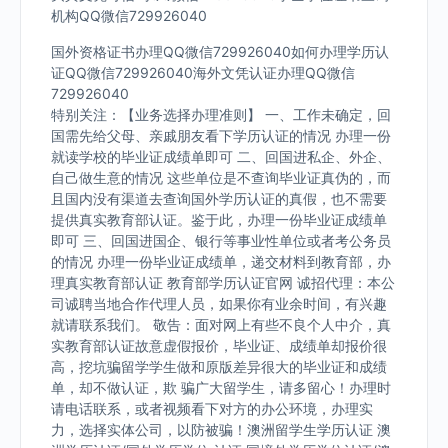
机构QQ微信729926040
国外资格证书办理QQ微信729926040如何办理学历认
证QQ微信729926040海外文凭认证办理QQ微信
729926040
特别关注：【业务选择办理准则】 一、工作未确定，回
国需先给父母、亲戚朋友看下学历认证的情况 办理一份
就读学校的毕业证成绩单即可 二、回国进私企、外企、
自己做生意的情况 这些单位是不查询毕业证真伪的，而
且国内没有渠道去查询国外学历认证的真假，也不需要
提供真实教育部认证。鉴于此，办理一份毕业证成绩单
即可 三、回国进国企、银行等事业性单位或者考公务员
的情况 办理一份毕业证成绩单，递交材料到教育部，办
理真实教育部认证 教育部学历认证官网 诚招代理：本公
司诚聘当地合作代理人员，如果你有业余时间，有兴趣
就请联系我们。 敬告：面对网上有些不良个人中介，真
实教育部认证故意虚假报价，毕业证、成绩单却报价很
高，挖坑骗留学学生做和原版差异很大的毕业证和成绩
单，却不做认证，欺 骗广大留学生，请多留心！办理时
请电话联系，或者视频看下对方的办公环境，办理实
力，选择实体公司，以防被骗！澳洲留学生学历认证 澳