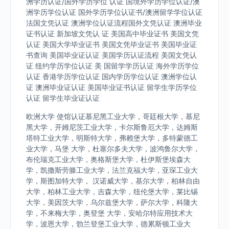
洲学历认证/国外学历学位 认证 国境外学历学位认证/澳
洲学历学位认证 国外学历学位认证书/澳洲留学学位认证
法国文凭认证 澳洲学位认证流程国外文凭认证 澳洲毕业
证书认证 新加坡文凭认 证 美国高中毕业证书 美国文凭
认证 美国大学毕业证书 美国文凭毕业证书 美国毕业证
书查询 美国毕业证认证 美国学历认证流程 美国文凭认
证 纽约学历学位认证 美 国留学学历认证 海外学历学位
认证 香港学历学位认证 国内学历学位认证 澳洲学位认
证 澳洲毕业证认证 美国毕业证书认证 留学生学历学位
认证 留学生毕业证认证
欧洲大学 使馆认证慕尼黑工业大学，哥廷根大学，慕尼
黑大学，开姆尼茨工业大学，卡尔斯鲁厄大学，达姆斯
塔特工业大学，明斯特大学，弗赖堡大学，多特蒙德工
业大学，马堡 大学，杜塞尔多夫大学，波鸿鲁尔大学，
布伦瑞克工业大学，奥格斯堡大学，杜伊斯堡埃森大
学，凯撒斯劳滕工业大学，法兰克福大学，亚琛工业大
学，斯图加特大学， 汉诺威大学，基尔大学，柏林自由
大学，柏林工业大学，吉森大学，纽伦堡大学，莱比锡
大学，美因茨大学，乌尔兹堡大学，萨尔大学，科隆大
学，不来梅大学，奥登堡 大学，安哈尔特应用技术大
学，波恩大学，勃兰登堡工业大学，德累斯顿工业大