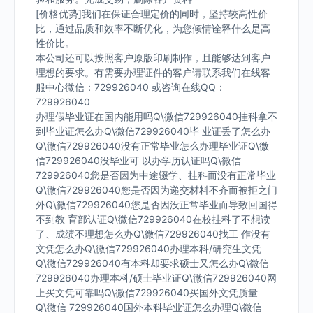
[价格优势]我们在保证合理定价的同时，坚持较高性价
比，通过品质和效率不断优化，为您倾情诠释什么是高
性价比。
本公司还可以按照客户原版印刷制作，且能够达到客户
理想的要求。有需要办理证件的客户请联系我们在线客
服中心微信：729926040 或咨询在线QQ：
729926040
办理假毕业证在国内能用吗Q\微信729926040挂科拿不
到毕业证怎么办Q\微信729926040毕 业证丢了怎么办
Q\微信729926040没有正常毕业怎么办理毕业证Q\微
信729926040没毕业可 以办学历认证吗Q\微信
729926040您是否因为中途辍学、挂科而没有正常毕业
Q\微信729926040您是否因为递交材料不齐而被拒之门
外Q\微信729926040您是否因没正常毕业而导致回国得
不到教 育部认证Q\微信729926040在校挂科了不想读
了、成绩不理想怎么办Q\微信729926040找工 作没有
文凭怎么办Q\微信729926040办理本科/研究生文凭
Q\微信729926040有本科却要求硕士又怎么办Q\微信
729926040办理本科/硕士毕业证Q\微信729926040网
上买文凭可靠吗Q\微信729926040买国外文凭质量
Q\微信 729926040国外本科毕业证怎么办理Q\微信