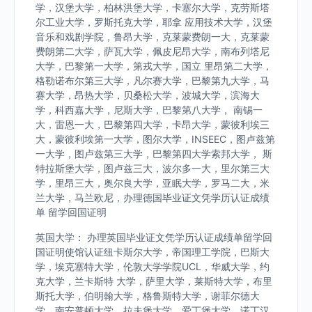
学，汉堡大学，柏林洪堡大学，卡塞尔大学，克劳斯塔
尔工业大学，罗斯托克大学，耶拿 应用技术大学，汉堡
音乐和戏剧学院，鲁昂大学，克莱蒙费朗一大，克莱蒙
费朗第二大学，萨瓦大学，佩皮尼昂大学，南布列塔尼
大学，巴黎第一大学，第戎大学，国立 里昂第二大学，
格勒诺布尔第三大学，凡尔赛大学，巴黎第九大学，马
赛大学，昂热大学，贝桑松大学，波城大学，滨海大
学，科西嘉大学，尼斯大学，巴黎第八大学， 南锡一
大，雷恩一大，巴黎第四大学，卡昂大学，蒙彼利埃三
大，蒙彼利埃第一大学，图尔大学，INSEEC，图卢兹第
一大学，图卢兹第三大学，巴黎第四大学索邦大学， 斯
特拉斯堡大学，图卢兹三大，波尔多一大，里尔第三大
学，里昂三大，奥尔良大学，亚眠大学，罗马二大，米
兰大学，马兰欧尼，办理德国毕业证文凭学历认证成绩
单 留学回国证明
英国大学： 办理英国毕业证文凭学历认证成绩单留学回
国证明使馆认证纽卡斯尔大学，帝国理工学院，巴斯大
学，埃克塞特大学，伦敦大学学院UCL，华威大学，约
克大学，兰卡斯特 大学，萨里大学，莱斯特大学，布里
斯托大学，伯明翰大学，格鲁斯特大学，谢菲尔德大
学，南安普顿大学，拉夫堡大学，爱丁堡大学，诺丁汉