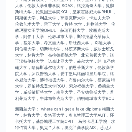
大学，伦敦大学亚非学院 SOAS，格拉斯哥大学，曼彻
斯特大学，伦敦国王学院KCL，皇家霍洛威大学RHUL，
阿斯顿大学，利兹大学，萨塞克斯大学，卡迪夫大学，
伦敦艺术大学，雷丁大学，肯特 大学，利物浦大学，伦
敦玛丽女王学院QMUL，赫瑞瓦特大学，埃塞克斯大
学，阿伯丁大学，伦敦城市大学，斯特拉思克莱德大
学，基尔大学，考文垂大学，斯旺西大学， 邓迪大学，
阿伯泰大学，切斯特大学，朴茨茅斯大学，威尔士班戈
大学，林肯大学，布拉德福德大学，北安普顿大学，诺
丁汉特伦特大学，诺森比亚大学，赫尔大学，约 克圣约
翰大学，哈德斯菲尔德大学，伯恩茅斯大学，伦敦商学
院大学，罗汉普顿大学，爱丁堡玛格丽特皇后学院，格
林威治大学，赫特福德大学，布鲁内尔大学，德蒙福 特
大学，罗伯特戈登大学RGU，索尔福德大学，桑德兰大
学，威斯敏斯特大学，南岸大学，圣安德鲁斯大学，普
利茅斯大学，牛津布鲁克斯大学，伯明翰城市大学BCU
新西兰大学： where can I get a fake diploma 梅西大
学，林肯大学，奥塔哥大学，奥克兰理工大学AUT，怀
卡托大学，基督城理工学院CPIT，马努卡理工学院，坎
特伯雷大学，奥克兰大学，奥克兰商学院AIS，悉尼大