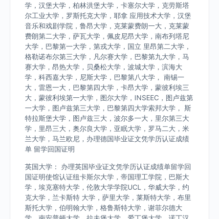
学，汉堡大学，柏林洪堡大学，卡塞尔大学，克劳斯塔
尔工业大学，罗斯托克大学，耶拿 应用技术大学，汉堡
音乐和戏剧学院，鲁昂大学，克莱蒙费朗一大，克莱蒙
费朗第二大学，萨瓦大学，佩皮尼昂大学，南布列塔尼
大学，巴黎第一大学，第戎大学，国立 里昂第二大学，
格勒诺布尔第三大学，凡尔赛大学，巴黎第九大学，马
赛大学，昂热大学，贝桑松大学，波城大学，滨海大
学，科西嘉大学，尼斯大学，巴黎第八大学， 南锡一
大，雷恩一大，巴黎第四大学，卡昂大学，蒙彼利埃三
大，蒙彼利埃第一大学，图尔大学，INSEEC，图卢兹第
一大学，图卢兹第三大学，巴黎第四大学索邦大学， 斯
特拉斯堡大学，图卢兹三大，波尔多一大，里尔第三大
学，里昂三大，奥尔良大学，亚眠大学，罗马二大，米
兰大学，马兰欧尼，办理德国毕业证文凭学历认证成绩
单 留学回国证明
英国大学： 办理英国毕业证文凭学历认证成绩单留学回
国证明使馆认证纽卡斯尔大学，帝国理工学院，巴斯大
学，埃克塞特大学，伦敦大学学院UCL，华威大学，约
克大学，兰卡斯特 大学，萨里大学，莱斯特大学，布里
斯托大学，伯明翰大学，格鲁斯特大学，谢菲尔德大
学，南安普顿大学，拉夫堡大学，爱丁堡大学，诺丁汉