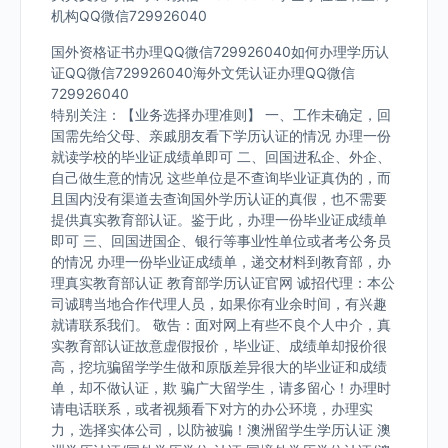
机构QQ微信729926040
国外资格证书办理QQ微信729926040如何办理学历认
证QQ微信729926040海外文凭认证办理QQ微信
729926040
特别关注：【业务选择办理准则】 一、工作未确定，回
国需先给父母、亲戚朋友看下学历认证的情况 办理一份
就读学校的毕业证成绩单即可 二、回国进私企、外企、
自己做生意的情况 这些单位是不查询毕业证真伪的，而
且国内没有渠道去查询国外学历认证的真假，也不需要
提供真实教育部认证。鉴于此，办理一份毕业证成绩单
即可 三、回国进国企、银行等事业性单位或者考公务员
的情况 办理一份毕业证成绩单，递交材料到教育部，办
理真实教育部认证 教育部学历认证官网 诚招代理：本公
司诚聘当地合作代理人员，如果你有业余时间，有兴趣
就请联系我们。 敬告：面对网上有些不良个人中介，真
实教育部认证故意虚假报价，毕业证、成绩单却报价很
高，挖坑骗留学学生做和原版差异很大的毕业证和成绩
单，却不做认证，欺 骗广大留学生，请多留心！办理时
请电话联系，或者视频看下对方的办公环境，办理实
力，选择实体公司，以防被骗！澳洲留学生学历认证 澳