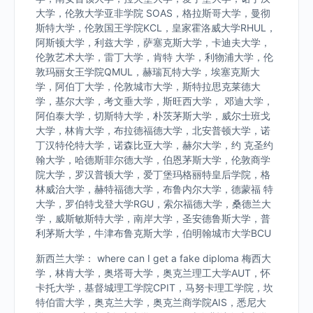
大学，伦敦大学亚非学院 SOAS，格拉斯哥大学，曼彻
斯特大学，伦敦国王学院KCL，皇家霍洛威大学RHUL，
阿斯顿大学，利兹大学，萨塞克斯大学，卡迪夫大学，
伦敦艺术大学，雷丁大学，肯特 大学，利物浦大学，伦
敦玛丽女王学院QMUL，赫瑞瓦特大学，埃塞克斯大
学，阿伯丁大学，伦敦城市大学，斯特拉思克莱德大
学，基尔大学，考文垂大学，斯旺西大学， 邓迪大学，
阿伯泰大学，切斯特大学，朴茨茅斯大学，威尔士班戈
大学，林肯大学，布拉德福德大学，北安普顿大学，诺
丁汉特伦特大学，诺森比亚大学，赫尔大学，约 克圣约
翰大学，哈德斯菲尔德大学，伯恩茅斯大学，伦敦商学
院大学，罗汉普顿大学，爱丁堡玛格丽特皇后学院，格
林威治大学，赫特福德大学，布鲁内尔大学，德蒙福 特
大学，罗伯特戈登大学RGU，索尔福德大学，桑德兰大
学，威斯敏斯特大学，南岸大学，圣安德鲁斯大学，普
利茅斯大学，牛津布鲁克斯大学，伯明翰城市大学BCU
新西兰大学： where can I get a fake diploma 梅西大
学，林肯大学，奥塔哥大学，奥克兰理工大学AUT，怀
卡托大学，基督城理工学院CPIT，马努卡理工学院，坎
特伯雷大学，奥克兰大学，奥克兰商学院AIS，悉尼大