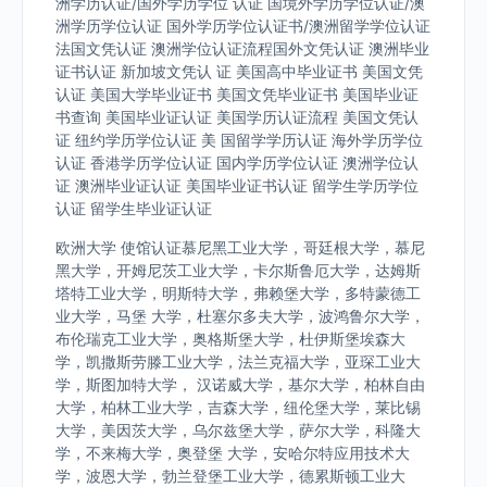
洲学历认证/国外学历学位 认证 国境外学历学位认证/澳
洲学历学位认证 国外学历学位认证书/澳洲留学学位认证
法国文凭认证 澳洲学位认证流程国外文凭认证 澳洲毕业
证书认证 新加坡文凭认 证 美国高中毕业证书 美国文凭
认证 美国大学毕业证书 美国文凭毕业证书 美国毕业证
书查询 美国毕业证认证 美国学历认证流程 美国文凭认
证 纽约学历学位认证 美 国留学学历认证 海外学历学位
认证 香港学历学位认证 国内学历学位认证 澳洲学位认
证 澳洲毕业证认证 美国毕业证书认证 留学生学历学位
认证 留学生毕业证认证
欧洲大学 使馆认证慕尼黑工业大学，哥廷根大学，慕尼
黑大学，开姆尼茨工业大学，卡尔斯鲁厄大学，达姆斯
塔特工业大学，明斯特大学，弗赖堡大学，多特蒙德工
业大学，马堡 大学，杜塞尔多夫大学，波鸿鲁尔大学，
布伦瑞克工业大学，奥格斯堡大学，杜伊斯堡埃森大
学，凯撒斯劳滕工业大学，法兰克福大学，亚琛工业大
学，斯图加特大学， 汉诺威大学，基尔大学，柏林自由
大学，柏林工业大学，吉森大学，纽伦堡大学，莱比锡
大学，美因茨大学，乌尔兹堡大学，萨尔大学，科隆大
学，不来梅大学，奥登堡 大学，安哈尔特应用技术大
学，波恩大学，勃兰登堡工业大学，德累斯顿工业大