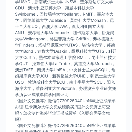
学USYD，新南威尔士大学UNSW，查尔斯达尔文大学
CDU，澳大利亚联邦大学，斯威本科技大学
Swinburne，巴拉瑞特大学ballarat，RMIT，墨尔本大
学，阿德莱德大学 Adelaide，莫纳什大学Monash，昆
士兰大学UQ，西澳大学UWA，澳大利亚国立大学
ANU，麦考瑞大学Macquarie，纽卡斯尔大学，卧龙岗
大学Wollongong，格里菲斯大学 Griffith，弗林德斯大
学Flinders，塔斯马尼亚大学UTAS，堪培拉大学，邦德
大学Bond，迪肯大学Deakin，悉尼科技大学UTS，科廷
大学Curtin，墨尔本皇家理工学院 RMIT，昆士兰科技大
学QUT，拉筹伯大学La Trobe，莫道克大学Murdoch，
澳洲TAFE，南澳大学UniSA，中央昆士兰大学CQU，詹
姆斯库克大学JCU，新英格兰大学UNE，南 昆士兰大学
USQ，埃迪斯科文大学ECU，南十字星大学SCU，阳光
海岸大学，维多利亚大学Victoria，办理澳洲毕业证文凭
学历认证成绩单留学回国证明
《国外文凭推荐》微信Q729926040UoN毕业证成绩单
办理|纽卡斯尔大学文凭成绩购买,?国外文凭真是可查
吗？怎么制作海外毕业证书成绩单《入职会需要文凭
吗》
《国外文凭推荐》微信Q729926040UoN毕业证成绩单
办理|纽卡斯尔大学文凭成绩购买,?国外文凭真是可查