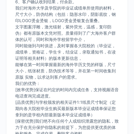
6、客户确认收到结果，付余款。
我们对海外大学及学院的毕业证成绩单所使用的材料，
尺寸大小，防伪结构（包括：隐形水印，阴影底纹，钢
印LOGO烫金烫银，LOGO烫金烫银复合重叠。
文字图案浮雕，激光镭射，紫外荧光，温感，复印防
伪）都有原版本文凭对照。质量得到了广大海外客户群
体的认可，同时和海外学校留学中介，
同时能做到与时俱进，及时掌握各大院校的（毕业证，
成绩单，资格证，学生卡，结业证，录取通知书，在读
证明等相关材料）的版本更新信息，
能够在第一时间掌握最新的海外学历文凭的样版，尺寸
大小，纸张材质，防伪技术等等，并在第一时间收集到
原版 实物，以求达到客户的需求。
我们的优势：
[效率优势]保证在约定的时间内完成任务，支持视频语音
电话查询完成进度。
[品质优势]与学校颁发的相关证件1:1纸质尺寸制定（定
期向各大院校毕业生购买最新版本毕业证成绩单保证您
拿到的是学校内部最新版本毕业证成绩单）
[保密优势]我们绝不向任何个人或组织泄露您的隐私，致
力于在充分保护你隐私的前提下，为您提供更优质的体
验和服务。完成交易，删除客户资料