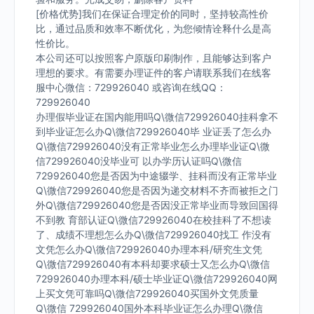
[价格优势]我们在保证合理定价的同时，坚持较高性价
比，通过品质和效率不断优化，为您倾情诠释什么是高
性价比。
本公司还可以按照客户原版印刷制作，且能够达到客户
理想的要求。有需要办理证件的客户请联系我们在线客
服中心微信：729926040 或咨询在线QQ：
729926040
办理假毕业证在国内能用吗Q\微信729926040挂科拿不
到毕业证怎么办Q\微信729926040毕 业证丢了怎么办
Q\微信729926040没有正常毕业怎么办理毕业证Q\微
信729926040没毕业可 以办学历认证吗Q\微信
729926040您是否因为中途辍学、挂科而没有正常毕业
Q\微信729926040您是否因为递交材料不齐而被拒之门
外Q\微信729926040您是否因没正常毕业而导致回国得
不到教 育部认证Q\微信729926040在校挂科了不想读
了、成绩不理想怎么办Q\微信729926040找工 作没有
文凭怎么办Q\微信729926040办理本科/研究生文凭
Q\微信729926040有本科却要求硕士又怎么办Q\微信
729926040办理本科/硕士毕业证Q\微信729926040网
上买文凭可靠吗Q\微信729926040买国外文凭质量
Q\微信 729926040国外本科毕业证怎么办理Q\微信