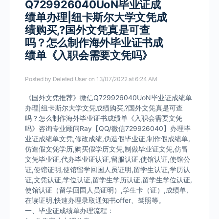
Q729926040UoN毕业证成
绩单办理|纽卡斯尔大学文凭成
绩购买,?国外文凭真是可查
吗？怎么制作海外毕业证书成
绩单《入职会需要文凭吗》
Posted by
Deleted User
on 13/07/2022 at 6:24 AM
《国外文凭推荐》微信Q729926040UoN毕业证成绩单
办理|纽卡斯尔大学文凭成绩购买,?国外文凭真是可查
吗？怎么制作海外毕业证书成绩单《入职会需要文凭
吗》咨询专业顾问Ray【QQ/微信729926040】办理毕
业证成绩单文凭,修改成绩,伪造假毕业证,制作假成绩单,
仿造假文凭学历,购买假学历文凭,制做毕业证文凭,仿冒
文凭毕业证,代办毕业证认证,留服认证,使馆认证,使馆公
证,使馆证明,使馆留学回国人员证明,留学生认证,学历认
证,文凭认证,学位认证,留学生学历认证,留学生学位认证,
使馆认证（留学回国人员证明）,学生卡（证）,成绩单,
在读证明,快速办理录取通知书offer、驾照等。
一、毕业证成绩单办理流程：