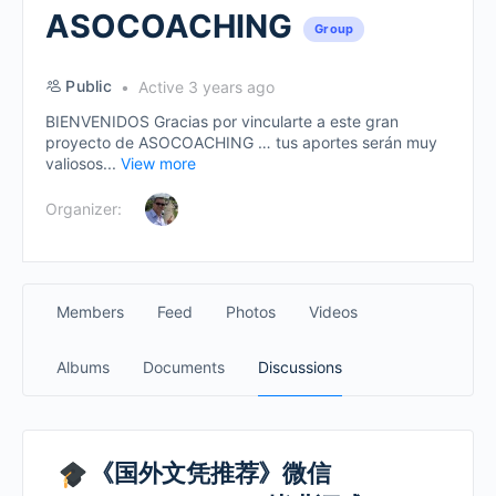
ASOCOACHING
Group
Public
Active 3 years ago
BIENVENIDOS Gracias por vincularte a este gran
proyecto de ASOCOACHING … tus aportes serán muy
valiosos...
View more
Organizer:
Members
Feed
Photos
Videos
Albums
Documents
Discussions
《国外文凭推荐》微信