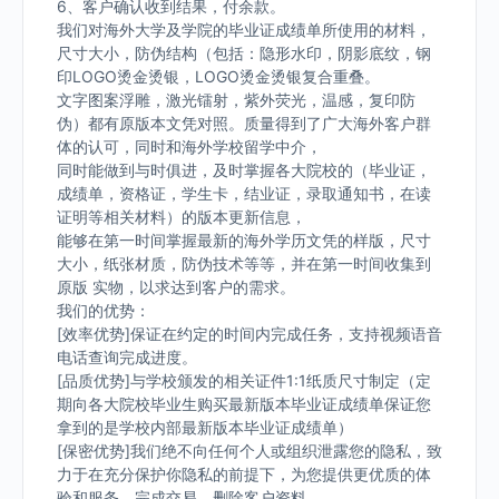
6、客户确认收到结果，付余款。
我们对海外大学及学院的毕业证成绩单所使用的材料，
尺寸大小，防伪结构（包括：隐形水印，阴影底纹，钢
印LOGO烫金烫银，LOGO烫金烫银复合重叠。
文字图案浮雕，激光镭射，紫外荧光，温感，复印防
伪）都有原版本文凭对照。质量得到了广大海外客户群
体的认可，同时和海外学校留学中介，
同时能做到与时俱进，及时掌握各大院校的（毕业证，
成绩单，资格证，学生卡，结业证，录取通知书，在读
证明等相关材料）的版本更新信息，
能够在第一时间掌握最新的海外学历文凭的样版，尺寸
大小，纸张材质，防伪技术等等，并在第一时间收集到
原版 实物，以求达到客户的需求。
我们的优势：
[效率优势]保证在约定的时间内完成任务，支持视频语音
电话查询完成进度。
[品质优势]与学校颁发的相关证件1:1纸质尺寸制定（定
期向各大院校毕业生购买最新版本毕业证成绩单保证您
拿到的是学校内部最新版本毕业证成绩单）
[保密优势]我们绝不向任何个人或组织泄露您的隐私，致
力于在充分保护你隐私的前提下，为您提供更优质的体
验和服务。完成交易，删除客户资料