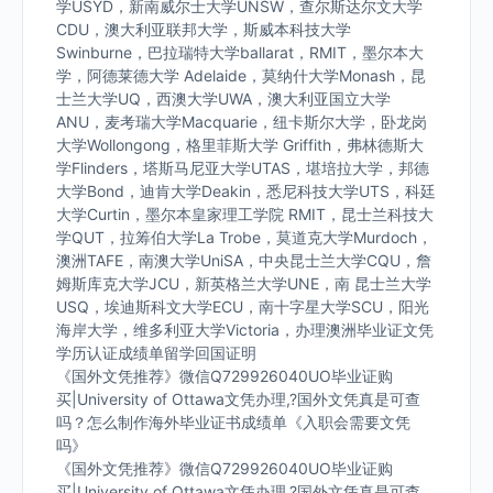
学USYD，新南威尔士大学UNSW，查尔斯达尔文大学
CDU，澳大利亚联邦大学，斯威本科技大学
Swinburne，巴拉瑞特大学ballarat，RMIT，墨尔本大
学，阿德莱德大学 Adelaide，莫纳什大学Monash，昆
士兰大学UQ，西澳大学UWA，澳大利亚国立大学
ANU，麦考瑞大学Macquarie，纽卡斯尔大学，卧龙岗
大学Wollongong，格里菲斯大学 Griffith，弗林德斯大
学Flinders，塔斯马尼亚大学UTAS，堪培拉大学，邦德
大学Bond，迪肯大学Deakin，悉尼科技大学UTS，科廷
大学Curtin，墨尔本皇家理工学院 RMIT，昆士兰科技大
学QUT，拉筹伯大学La Trobe，莫道克大学Murdoch，
澳洲TAFE，南澳大学UniSA，中央昆士兰大学CQU，詹
姆斯库克大学JCU，新英格兰大学UNE，南 昆士兰大学
USQ，埃迪斯科文大学ECU，南十字星大学SCU，阳光
海岸大学，维多利亚大学Victoria，办理澳洲毕业证文凭
学历认证成绩单留学回国证明
《国外文凭推荐》微信Q729926040UO毕业证购
买|University of Ottawa文凭办理,?国外文凭真是可查
吗？怎么制作海外毕业证书成绩单《入职会需要文凭
吗》
《国外文凭推荐》微信Q729926040UO毕业证购
买|University of Ottawa文凭办理,?国外文凭真是可查