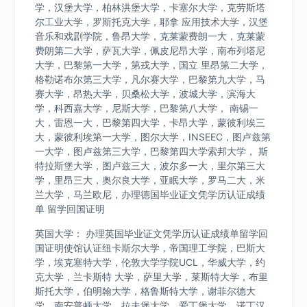
学，汉堡大学，柏林洪堡大学，卡塞尔大学，克劳斯塔
尔工业大学，罗斯托克大学，耶拿 应用技术大学，汉堡
音乐和戏剧学院，鲁昂大学，克莱蒙费朗一大，克莱蒙
费朗第二大学，萨瓦大学，佩皮尼昂大学，南布列塔尼
大学，巴黎第一大学，第戎大学，国立 里昂第二大学，
格勒诺布尔第三大学，凡尔赛大学，巴黎第九大学，马
赛大学，昂热大学，贝桑松大学，波城大学，滨海大
学，科西嘉大学，尼斯大学，巴黎第八大学， 南锡一
大，雷恩一大，巴黎第四大学，卡昂大学，蒙彼利埃三
大，蒙彼利埃第一大学，图尔大学，INSEEC，图卢兹第
一大学，图卢兹第三大学，巴黎第四大学索邦大学， 斯
特拉斯堡大学，图卢兹三大，波尔多一大，里尔第三大
学，里昂三大，奥尔良大学，亚眠大学，罗马二大，米
兰大学，马兰欧尼，办理德国毕业证文凭学历认证成绩
单 留学回国证明
英国大学： 办理英国毕业证文凭学历认证成绩单留学回
国证明使馆认证纽卡斯尔大学，帝国理工学院，巴斯大
学，埃克塞特大学，伦敦大学学院UCL，华威大学，约
克大学，兰卡斯特 大学，萨里大学，莱斯特大学，布里
斯托大学，伯明翰大学，格鲁斯特大学，谢菲尔德大
学，南安普顿大学，拉夫堡大学，爱丁堡大学，诺丁汉