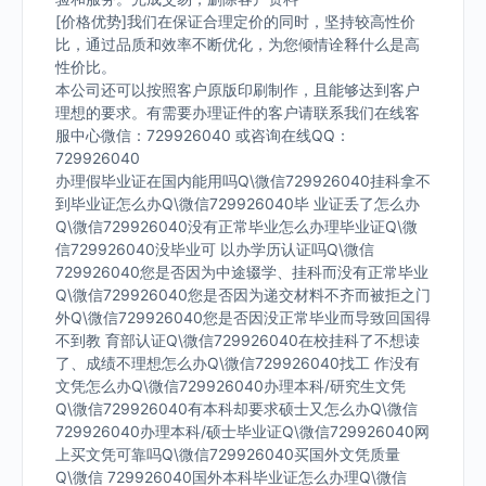
[价格优势]我们在保证合理定价的同时，坚持较高性价
比，通过品质和效率不断优化，为您倾情诠释什么是高
性价比。
本公司还可以按照客户原版印刷制作，且能够达到客户
理想的要求。有需要办理证件的客户请联系我们在线客
服中心微信：729926040 或咨询在线QQ：
729926040
办理假毕业证在国内能用吗Q\微信729926040挂科拿不
到毕业证怎么办Q\微信729926040毕 业证丢了怎么办
Q\微信729926040没有正常毕业怎么办理毕业证Q\微
信729926040没毕业可 以办学历认证吗Q\微信
729926040您是否因为中途辍学、挂科而没有正常毕业
Q\微信729926040您是否因为递交材料不齐而被拒之门
外Q\微信729926040您是否因没正常毕业而导致回国得
不到教 育部认证Q\微信729926040在校挂科了不想读
了、成绩不理想怎么办Q\微信729926040找工 作没有
文凭怎么办Q\微信729926040办理本科/研究生文凭
Q\微信729926040有本科却要求硕士又怎么办Q\微信
729926040办理本科/硕士毕业证Q\微信729926040网
上买文凭可靠吗Q\微信729926040买国外文凭质量
Q\微信 729926040国外本科毕业证怎么办理Q\微信