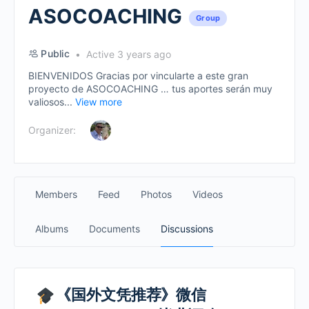
ASOCOACHING
Group
Public
Active 3 years ago
BIENVENIDOS Gracias por vincularte a este gran
proyecto de ASOCOACHING … tus aportes serán muy
valiosos...
View more
Organizer:
Members
Feed
Photos
Videos
Albums
Documents
Discussions
《国外文凭推荐》微信