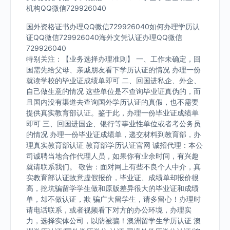
机构QQ微信729926040
国外资格证书办理QQ微信729926040如何办理学历认
证QQ微信729926040海外文凭认证办理QQ微信
729926040
特别关注：【业务选择办理准则】 一、工作未确定，回
国需先给父母、亲戚朋友看下学历认证的情况 办理一份
就读学校的毕业证成绩单即可 二、回国进私企、外企、
自己做生意的情况 这些单位是不查询毕业证真伪的，而
且国内没有渠道去查询国外学历认证的真假，也不需要
提供真实教育部认证。鉴于此，办理一份毕业证成绩单
即可 三、回国进国企、银行等事业性单位或者考公务员
的情况 办理一份毕业证成绩单，递交材料到教育部，办
理真实教育部认证 教育部学历认证官网 诚招代理：本公
司诚聘当地合作代理人员，如果你有业余时间，有兴趣
就请联系我们。 敬告：面对网上有些不良个人中介，真
实教育部认证故意虚假报价，毕业证、成绩单却报价很
高，挖坑骗留学学生做和原版差异很大的毕业证和成绩
单，却不做认证，欺 骗广大留学生，请多留心！办理时
请电话联系，或者视频看下对方的办公环境，办理实
力，选择实体公司，以防被骗！澳洲留学生学历认证 澳