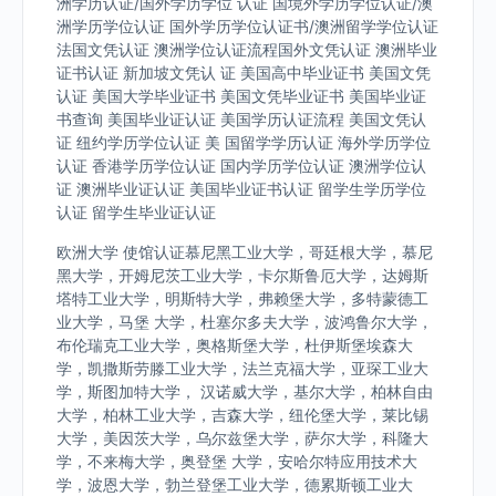
洲学历认证/国外学历学位 认证 国境外学历学位认证/澳
洲学历学位认证 国外学历学位认证书/澳洲留学学位认证
法国文凭认证 澳洲学位认证流程国外文凭认证 澳洲毕业
证书认证 新加坡文凭认 证 美国高中毕业证书 美国文凭
认证 美国大学毕业证书 美国文凭毕业证书 美国毕业证
书查询 美国毕业证认证 美国学历认证流程 美国文凭认
证 纽约学历学位认证 美 国留学学历认证 海外学历学位
认证 香港学历学位认证 国内学历学位认证 澳洲学位认
证 澳洲毕业证认证 美国毕业证书认证 留学生学历学位
认证 留学生毕业证认证
欧洲大学 使馆认证慕尼黑工业大学，哥廷根大学，慕尼
黑大学，开姆尼茨工业大学，卡尔斯鲁厄大学，达姆斯
塔特工业大学，明斯特大学，弗赖堡大学，多特蒙德工
业大学，马堡 大学，杜塞尔多夫大学，波鸿鲁尔大学，
布伦瑞克工业大学，奥格斯堡大学，杜伊斯堡埃森大
学，凯撒斯劳滕工业大学，法兰克福大学，亚琛工业大
学，斯图加特大学， 汉诺威大学，基尔大学，柏林自由
大学，柏林工业大学，吉森大学，纽伦堡大学，莱比锡
大学，美因茨大学，乌尔兹堡大学，萨尔大学，科隆大
学，不来梅大学，奥登堡 大学，安哈尔特应用技术大
学，波恩大学，勃兰登堡工业大学，德累斯顿工业大