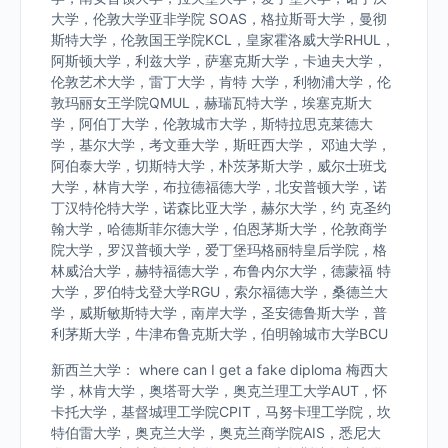
大学，伦敦大学亚非学院 SOAS，格拉斯哥大学，曼彻
斯特大学，伦敦国王学院KCL，皇家霍洛威大学RHUL，
阿斯顿大学，利兹大学，萨塞克斯大学，卡迪夫大学，
伦敦艺术大学，雷丁大学，肯特 大学，利物浦大学，伦
敦玛丽女王学院QMUL，赫瑞瓦特大学，埃塞克斯大
学，阿伯丁大学，伦敦城市大学，斯特拉思克莱德大
学，基尔大学，考文垂大学，斯旺西大学， 邓迪大学，
阿伯泰大学，切斯特大学，朴茨茅斯大学，威尔士班戈
大学，林肯大学，布拉德福德大学，北安普顿大学，诺
丁汉特伦特大学，诺森比亚大学，赫尔大学，约 克圣约
翰大学，哈德斯菲尔德大学，伯恩茅斯大学，伦敦商学
院大学，罗汉普顿大学，爱丁堡玛格丽特皇后学院，格
林威治大学，赫特福德大学，布鲁内尔大学，德蒙福 特
大学，罗伯特戈登大学RGU，索尔福德大学，桑德兰大
学，威斯敏斯特大学，南岸大学，圣安德鲁斯大学，普
利茅斯大学，牛津布鲁克斯大学，伯明翰城市大学BCU
新西兰大学： where can I get a fake diploma 梅西大
学，林肯大学，奥塔哥大学，奥克兰理工大学AUT，怀
卡托大学，基督城理工学院CPIT，马努卡理工学院，坎
特伯雷大学，奥克兰大学，奥克兰商学院AIS，悉尼大