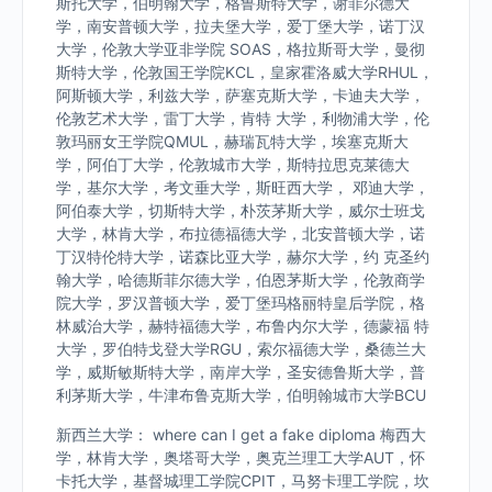
斯托大学，伯明翰大学，格鲁斯特大学，谢菲尔德大
学，南安普顿大学，拉夫堡大学，爱丁堡大学，诺丁汉
大学，伦敦大学亚非学院 SOAS，格拉斯哥大学，曼彻
斯特大学，伦敦国王学院KCL，皇家霍洛威大学RHUL，
阿斯顿大学，利兹大学，萨塞克斯大学，卡迪夫大学，
伦敦艺术大学，雷丁大学，肯特 大学，利物浦大学，伦
敦玛丽女王学院QMUL，赫瑞瓦特大学，埃塞克斯大
学，阿伯丁大学，伦敦城市大学，斯特拉思克莱德大
学，基尔大学，考文垂大学，斯旺西大学， 邓迪大学，
阿伯泰大学，切斯特大学，朴茨茅斯大学，威尔士班戈
大学，林肯大学，布拉德福德大学，北安普顿大学，诺
丁汉特伦特大学，诺森比亚大学，赫尔大学，约 克圣约
翰大学，哈德斯菲尔德大学，伯恩茅斯大学，伦敦商学
院大学，罗汉普顿大学，爱丁堡玛格丽特皇后学院，格
林威治大学，赫特福德大学，布鲁内尔大学，德蒙福 特
大学，罗伯特戈登大学RGU，索尔福德大学，桑德兰大
学，威斯敏斯特大学，南岸大学，圣安德鲁斯大学，普
利茅斯大学，牛津布鲁克斯大学，伯明翰城市大学BCU
新西兰大学： where can I get a fake diploma 梅西大
学，林肯大学，奥塔哥大学，奥克兰理工大学AUT，怀
卡托大学，基督城理工学院CPIT，马努卡理工学院，坎