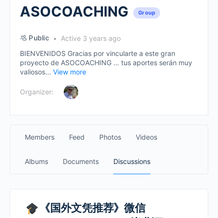
ASOCOACHING
Group
Public
Active 3 years ago
BIENVENIDOS Gracias por vincularte a este gran
proyecto de ASOCOACHING … tus aportes serán muy
valiosos...
View more
Organizer:
Members
Feed
Photos
Videos
Albums
Documents
Discussions
《国外文凭推荐》微信