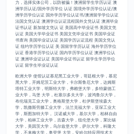
力，选择实体公司，以防被骗！澳洲留学生学历认证 澳
洲学历认证/国外学历学位 认证 国境外学历学位认证/澳
洲学历学位认证 国外学历学位认证书/澳洲留学学位认证
法国文凭认证 澳洲学位认证流程国外文凭认证 澳洲毕业
证书认证 新加坡文凭认 证 美国高中毕业证书 美国文凭
认证 美国大学毕业证书 美国文凭毕业证书 美国毕业证
书查询 美国毕业证认证 美国学历认证流程 美国文凭认
证 纽约学历学位认证 美 国留学学历认证 海外学历学位
认证 香港学历学位认证 国内学历学位认证 澳洲学位认
证 澳洲毕业证认证 美国毕业证书认证 留学生学历学位
认证 留学生毕业证认证
欧洲大学 使馆认证慕尼黑工业大学，哥廷根大学，慕尼
黑大学，开姆尼茨工业大学，卡尔斯鲁厄大学，达姆斯
塔特工业大学，明斯特大学，弗赖堡大学，多特蒙德工
业大学，马堡 大学，杜塞尔多夫大学，波鸿鲁尔大学，
布伦瑞克工业大学，奥格斯堡大学，杜伊斯堡埃森大
学，凯撒斯劳滕工业大学，法兰克福大学，亚琛工业大
学，斯图加特大学， 汉诺威大学，基尔大学，柏林自由
大学，柏林工业大学，吉森大学，纽伦堡大学，莱比锡
大学，美因茨大学，乌尔兹堡大学，萨尔大学，科隆大
学，不来梅大学，奥登堡 大学，安哈尔特应用技术大