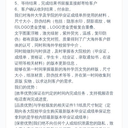
5、等待结果，完成结果书留服直接邮寄给客户
6、客户确认收到结果，付余款。
我们对海外大学及学院的毕业证成绩单所使用的材料，
尺寸大小，防伪结构（包括：隐形水印，阴影底纹，钢
印LOGO烫金烫银，LOGO烫金烫银复合重叠。
文字图案浮雕，激光镭射，紫外荧光，温感，复印防
伪）都有原版本文凭对照。质量得到了广大海外客户群
体的认可，同时和海外学校留学中介，
同时能做到与时俱进，及时掌握各大院校的（毕业证，
成绩单，资格证，学生卡，结业证，录取通知书，在读
证明等相关材料）的版本更新信息，
能够在第一时间掌握最新的海外学历文凭的样版，尺寸
大小，纸张材质，防伪技术等等，并在第一时间收集到
原版 实物，以求达到客户的需求。
我们的优势：
[效率优势]保证在约定的时间内完成任务，支持视频语音
电话查询完成进度。
[品质优势]与学校颁发的相关证件1:1纸质尺寸制定（定
期向各大院校毕业生购买最新版本毕业证成绩单保证您
拿到的是学校内部最新版本毕业证成绩单）
[保密优势]我们绝不向任何个人或组织泄露您的隐私，致