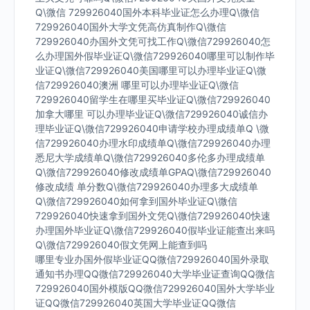
Q\微信 729926040国外本科毕业证怎么办理Q\微信
729926040国外大学文凭高仿真制作Q\微信
729926040办国外文凭可找工作Q\微信729926040怎
么办理国外假毕业证Q\微信729926040哪里可以制作毕
业证Q\微信729926040美国哪里可以办理毕业证Q\微
信729926040澳洲 哪里可以办理毕业证Q\微信
729926040留学生在哪里买毕业证Q\微信729926040
加拿大哪里 可以办理毕业证Q\微信729926040诚信办
理毕业证Q\微信729926040申请学校办理成绩单Q \微
信729926040办理水印成绩单Q\微信729926040办理
悉尼大学成绩单Q\微信729926040多伦多办理成绩单
Q\微信729926040修改成绩单GPAQ\微信729926040
修改成绩 单分数Q\微信729926040办理多大成绩单
Q\微信729926040如何拿到国外毕业证Q\微信
729926040快速拿到国外文凭Q\微信729926040快速
办理国外毕业证Q\微信729926040假毕业证能查出来吗
Q\微信729926040假文凭网上能查到吗
哪里专业办国外假毕业证QQ微信729926040国外录取
通知书办理QQ微信729926040大学毕业证查询QQ微信
729926040国外模版QQ微信729926040国外大学毕业
证QQ微信729926040英国大学毕业证QQ微信