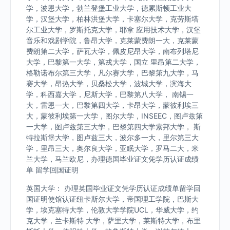
学，波恩大学，勃兰登堡工业大学，德累斯顿工业大
学，汉堡大学，柏林洪堡大学，卡塞尔大学，克劳斯塔
尔工业大学，罗斯托克大学，耶拿 应用技术大学，汉堡
音乐和戏剧学院，鲁昂大学，克莱蒙费朗一大，克莱蒙
费朗第二大学，萨瓦大学，佩皮尼昂大学，南布列塔尼
大学，巴黎第一大学，第戎大学，国立 里昂第二大学，
格勒诺布尔第三大学，凡尔赛大学，巴黎第九大学，马
赛大学，昂热大学，贝桑松大学，波城大学，滨海大
学，科西嘉大学，尼斯大学，巴黎第八大学， 南锡一
大，雷恩一大，巴黎第四大学，卡昂大学，蒙彼利埃三
大，蒙彼利埃第一大学，图尔大学，INSEEC，图卢兹第
一大学，图卢兹第三大学，巴黎第四大学索邦大学， 斯
特拉斯堡大学，图卢兹三大，波尔多一大，里尔第三大
学，里昂三大，奥尔良大学，亚眠大学，罗马二大，米
兰大学，马兰欧尼，办理德国毕业证文凭学历认证成绩
单 留学回国证明
英国大学： 办理英国毕业证文凭学历认证成绩单留学回
国证明使馆认证纽卡斯尔大学，帝国理工学院，巴斯大
学，埃克塞特大学，伦敦大学学院UCL，华威大学，约
克大学，兰卡斯特 大学，萨里大学，莱斯特大学，布里