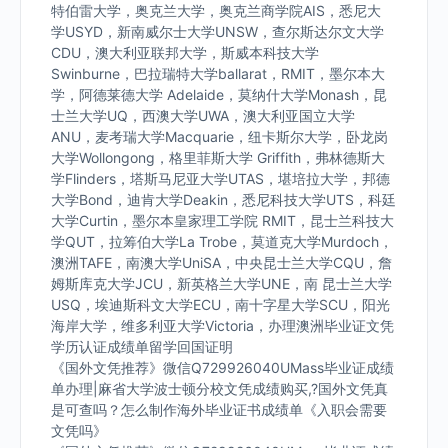
特伯雷大学，奥克兰大学，奥克兰商学院AIS，悉尼大
学USYD，新南威尔士大学UNSW，查尔斯达尔文大学
CDU，澳大利亚联邦大学，斯威本科技大学
Swinburne，巴拉瑞特大学ballarat，RMIT，墨尔本大
学，阿德莱德大学 Adelaide，莫纳什大学Monash，昆
士兰大学UQ，西澳大学UWA，澳大利亚国立大学
ANU，麦考瑞大学Macquarie，纽卡斯尔大学，卧龙岗
大学Wollongong，格里菲斯大学 Griffith，弗林德斯大
学Flinders，塔斯马尼亚大学UTAS，堪培拉大学，邦德
大学Bond，迪肯大学Deakin，悉尼科技大学UTS，科廷
大学Curtin，墨尔本皇家理工学院 RMIT，昆士兰科技大
学QUT，拉筹伯大学La Trobe，莫道克大学Murdoch，
澳洲TAFE，南澳大学UniSA，中央昆士兰大学CQU，詹
姆斯库克大学JCU，新英格兰大学UNE，南 昆士兰大学
USQ，埃迪斯科文大学ECU，南十字星大学SCU，阳光
海岸大学，维多利亚大学Victoria，办理澳洲毕业证文凭
学历认证成绩单留学回国证明
《国外文凭推荐》微信Q729926040UMass毕业证成绩
单办理|麻省大学波士顿分校文凭成绩购买,?国外文凭真
是可查吗？怎么制作海外毕业证书成绩单《入职会需要
文凭吗》