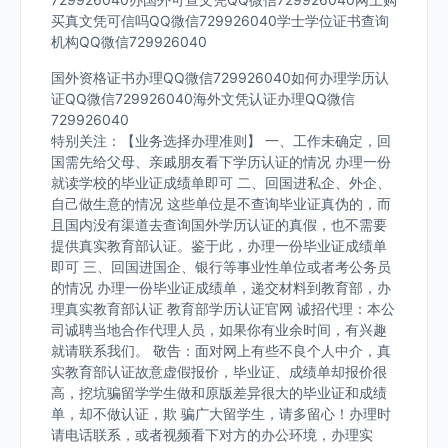
买真文凭可信吗QQ微信729926040学士学位证书查询
机构QQ微信729926040
国外资格证书办理QQ微信729926040如何办理学历认
证QQ微信729926040海外文凭认证办理QQ微信
729926040
特别关注：【业务选择办理准则】 一、工作未确定，回
国需先给父母、亲戚朋友看下学历认证的情况 办理一份
就读学校的毕业证成绩单即可 二、回国进私企、外企、
自己做生意的情况 这些单位是不查询毕业证真伪的，而
且国内没有渠道去查询国外学历认证的真假，也不需要
提供真实教育部认证。鉴于此，办理一份毕业证成绩单
即可 三、回国进国企、银行等事业性单位或者考公务员
的情况 办理一份毕业证成绩单，递交材料到教育部，办
理真实教育部认证 教育部学历认证官网 诚招代理：本公
司诚聘当地合作代理人员，如果你有业余时间，有兴趣
就请联系我们。 敬告：面对网上有些不良个人中介，真
实教育部认证故意虚假报价，毕业证、成绩单却报价很
高，挖坑骗留学学生做和原版差异很大的毕业证和成绩
单，却不做认证，欺 骗广大留学生，请多留心！办理时
请电话联系，或者视频看下对方的办公环境，办理实