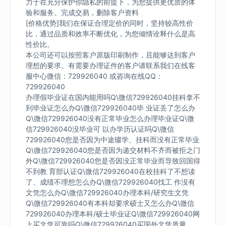
力于在充分保护你隐私的前提下，为您提供更优质的体
验和服务。完成交易，删除客户资料
[价格优势]我们在保证合理定价的同时，坚持较高性价
比，通过品质和效率不断优化，为您倾情诠释什么是高
性价比。
本公司还可以按照客户原版印刷制作，且能够达到客户
理想的要求。有需要办理证件的客户请联系我们在线客
服中心微信：729926040 或咨询在线QQ：
729926040
办理假毕业证在国内能用吗Q\微信729926040挂科拿不
到毕业证怎么办Q\微信729926040毕 业证丢了怎么办
Q\微信729926040没有正常毕业怎么办理毕业证Q\微
信729926040没毕业可 以办学历认证吗Q\微信
729926040您是否因为中途辍学、挂科而没有正常毕业
Q\微信729926040您是否因为递交材料不齐而被拒之门
外Q\微信729926040您是否因没正常毕业而导致回国得
不到教 育部认证Q\微信729926040在校挂科了不想读
了、成绩不理想怎么办Q\微信729926040找工 作没有
文凭怎么办Q\微信729926040办理本科/研究生文凭
Q\微信729926040有本科却要求硕士又怎么办Q\微信
729926040办理本科/硕士毕业证Q\微信729926040网
上买文凭可靠吗Q\微信729926040买国外文凭质量