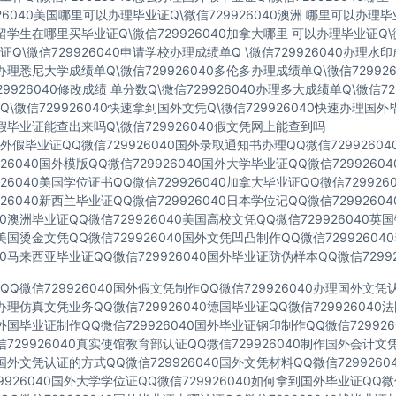
926040美国哪里可以办理毕业证Q\微信729926040澳洲 哪里可以办理
40留学生在哪里买毕业证Q\微信729926040加拿大哪里 可以办理毕业证Q\微
Q\微信729926040申请学校办理成绩单Q \微信729926040办理水
40办理悉尼大学成绩单Q\微信729926040多伦多办理成绩单Q\微信72992
729926040修改成绩 单分数Q\微信729926040办理多大成绩单Q\微信72
\微信729926040快速拿到国外文凭Q\微信729926040快速办理国外
40假毕业证能查出来吗Q\微信729926040假文凭网上能查到吗
假毕业证QQ微信729926040国外录取通知书办理QQ微信7299260
926040国外模版QQ微信729926040国外大学毕业证QQ微信729926
926040美国学位证书QQ微信729926040加拿大毕业证QQ微信72992
926040新西兰毕业证QQ微信729926040日本学位记QQ微信729926
040澳洲毕业证QQ微信729926040美国高校文凭QQ微信729926040
40美国烫金文凭QQ微信729926040国外文凭凹凸制作QQ微信7299260
040马来西亚毕业证QQ微信729926040国外毕业证防伪样本QQ微信72992
Q微信729926040国外假文凭制作QQ微信729926040办理国外文
40办理仿真文凭业务QQ微信729926040德国毕业证QQ微信72992604
40外国毕业证制作QQ微信729926040国外毕业证钢印制作QQ微信72992
729926040真实使馆教育部认证QQ微信729926040制作国外会计文
40国外文凭认证的方式QQ微信729926040国外文凭材料QQ微信729926
9926040国外大学学位证QQ微信729926040如何拿到国外毕业证QQ微信