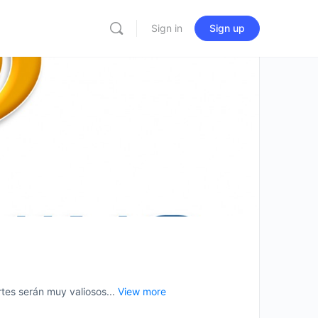
Sign in
Sign up
es serán muy valiosos...
View more