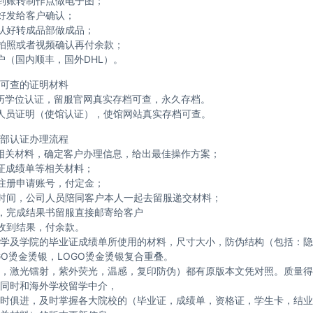
到账转制作点做电子图；
好发给客户确认；
认好转成品部做成品；
拍照或者视频确认再付余款；
户（国内顺丰，国外DHL）。
可查的证明材料
历学位认证，留服官网真实存档可查，永久存档。
人员证明（使馆认证），使馆网站真实存档可查。
部认证办理流程
相关材料，确定客户办理信息，给出最佳操作方案；
证成绩单等相关材料；
注册申请账号，付定金；
时间，公司人员陪同客户本人一起去留服递交材料；
，完成结果书留服直接邮寄给客户
收到结果，付余款。
学及学院的毕业证成绩单所使用的材料，尺寸大小，防伪结构（包括：隐
GO烫金烫银，LOGO烫金烫银复合重叠。
，激光镭射，紫外荧光，温感，复印防伪）都有原版本文凭对照。质量得
同时和海外学校留学中介，
时俱进，及时掌握各大院校的（毕业证，成绩单，资格证，学生卡，结业