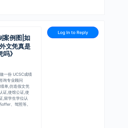
Log In to Reply
制案例图|如
国外文凭真是
凭吗》
做一份 UCSC成绩
咨询专业顾问
成绩单,仿造假文凭
认证,使馆公证,使
证,留学生学位认
ffer、驾照等。