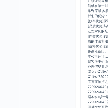
在读证明等相
能够在第一时
集到原版 实
我们的优势：
[效率优势]
[品质优势]
证您拿到的是
[保密优势]
质的体验和服
[价格优势]
是高性价比。
本公司还可以
线客服中心微信
办理假毕业证在
怎么办Q\微信
Q\微信729
不齐而被拒之
7299260
7299260
理本科/硕士毕
7299260
国外文凭可找工