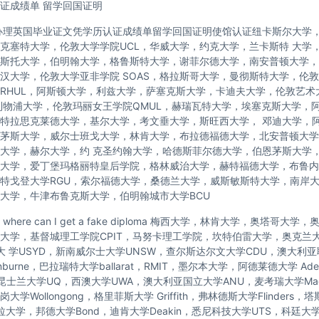
证成绩单 留学回国证明
办理英国毕业证文凭学历认证成绩单留学回国证明使馆认证纽卡斯尔大学
克塞特大学，伦敦大学学院UCL，华威大学，约克大学，兰卡斯特 大学
斯托大学，伯明翰大学，格鲁斯特大学，谢菲尔德大学，南安普顿大学，
汉大学，伦敦大学亚非学院 SOAS，格拉斯哥大学，曼彻斯特大学，伦敦
RHUL，阿斯顿大学，利兹大学，萨塞克斯大学，卡迪夫大学，伦敦艺术
利物浦大学，伦敦玛丽女王学院QMUL，赫瑞瓦特大学，埃塞克斯大学，
特拉思克莱德大学，基尔大学，考文垂大学，斯旺西大学， 邓迪大学，
茅斯大学，威尔士班戈大学，林肯大学，布拉德福德大学，北安普顿大学
大学，赫尔大学，约 克圣约翰大学，哈德斯菲尔德大学，伯恩茅斯大学
大学，爱丁堡玛格丽特皇后学院，格林威治大学，赫特福德大学，布鲁内
特戈登大学RGU，索尔福德大学，桑德兰大学，威斯敏斯特大学，南岸
大学，牛津布鲁克斯大学，伯明翰城市大学BCU
here can I get a fake diploma 梅西大学，林肯大学，奥塔哥大
托大学，基督城理工学院CPIT，马努卡理工学院，坎特伯雷大学，奥克兰
尼大 学USYD，新南威尔士大学UNSW，查尔斯达尔文大学CDU，澳大利
nburne，巴拉瑞特大学ballarat，RMIT，墨尔本大学，阿德莱德大学 Ade
，昆士兰大学UQ，西澳大学UWA，澳大利亚国立大学ANU，麦考瑞大学Macq
学Wollongong，格里菲斯大学 Griffith，弗林德斯大学Flinders
拉大学，邦德大学Bond，迪肯大学Deakin，悉尼科技大学UTS，科廷大学C