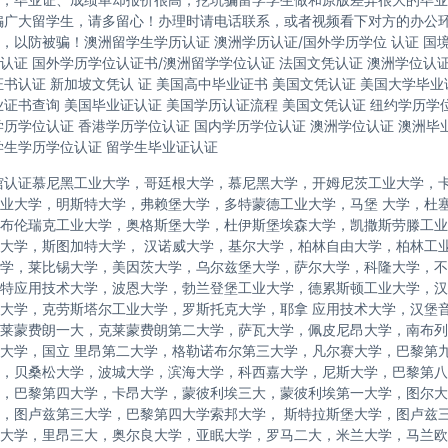
骗广大留学生，请多留心！办理时请电话联系，或者视频看下对方的办公
，以防被骗！澳洲留学生学历认证 澳洲学历认证/国外学历学位 认证 国
认证 国外学历学位认证书/澳洲留学学位认证 法国文凭认证 澳洲学位认
证书认证 新加坡文凭认 证 美国高中毕业证书 美国文凭认证 美国大学毕业
业证书查询 美国毕业证认证 美国学历认证流程 美国文凭认证 纽约学历学位
学历学位认证 香港学历学位认证 国内学历学位认证 澳洲学位认证 澳洲毕
学生学历学位认证 留学生毕业证认证
馆认证慕尼黑工业大学，哥廷根大学，慕尼黑大学，开姆尼茨工业大学，
业大学，明斯特大学，弗赖堡大学，多特蒙德工业大学，马堡 大学，杜
布伦瑞克工业大学，奥格斯堡大学，杜伊斯堡埃森大学，凯撒斯劳滕工业
大学，斯图加特大学， 汉诺威大学，基尔大学，柏林自由大学，柏林工
学，莱比锡大学，美因茨大学，乌尔兹堡大学，萨尔大学，科隆大学，不
特应用技术大学，波恩大学，勃兰登堡工业大学，德累斯顿工业大学，汉
大学，克劳斯塔尔工业大学，罗斯托克大学，耶拿 应用技术大学，汉堡
莱蒙费朗一大，克莱蒙费朗第二大学，萨瓦大学，佩皮尼昂大学，南布列
大学，国立 里昂第二大学，格勒诺布尔第三大学，凡尔赛大学，巴黎第
，贝桑松大学，波城大学，滨海大学，科西嘉大学，尼斯大学，巴黎第八
，巴黎第四大学，卡昂大学，蒙彼利埃三大，蒙彼利埃第一大学，图尔大学，
，图卢兹第三大学，巴黎第四大学索邦大学， 斯特拉斯堡大学，图卢兹
大学，里昂三大，奥尔良大学，亚眠大学，罗马二大，米兰大学，马兰欧