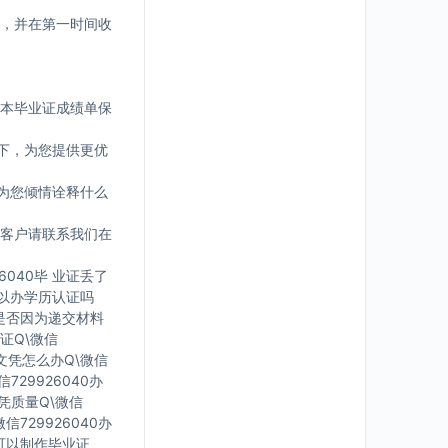
，并在第一时间收
版本毕业证成绩单保
下，为您提供更优
为您倾情诠释什么
客户请联系我们在
6040毕 业证丢了
可 以办学历认证吗
您是否因为递交材料
证Q\微信
有文凭怎么办Q\微信
729926040办
文凭质量Q\微信
信729926040办
里可以制作毕业证