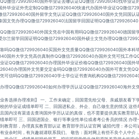
Q微信729926040国外毕业证去哪认证QQ微信729926040找毕业证
40国外毕业证外壳定制QQ微信729926040快速代办国外毕业证QQ微信729
信729926040国外留学文凭认证QQ微信729926040国外文凭回国认
40泰国文凭办理QQ微信729926040法国留学回国证明QQ微信729926040
Q微信729926040外国文凭在中国有用吗QQ微信729926040德国
40爱尔兰留学回国证明QQ微信729926040国外硕士文凭办理QQ微信72992
吗QQ微信729926040买国外文凭质量QQ微信729926040国外本
6040国外大学文凭高仿真制作QQ微信729926040办国外文凭可找工作QQ微
证QQ微信729926040办理国外毕业证价格QQ微信729926040国
926040办理国外文凭要交定金吗QQ微信729926040办国外可查文凭QQ微
可信吗QQ微信729926040学士学位证书查询机构QQ微信72992604
理QQ微信729926040如何办理学历认证QQ微信729926040海外
业务选择办理准则】 一、工作未确定，回国需先给父母、亲戚朋友看下学
校的毕业证成绩单即可 二、回国进私企、外企、自己做生意的情况 这些
且国内没有渠道去查询国外学历认证的真假，也不需要提供真实教育部认
绩单即可 三、回国进国企、银行等事业性单位或者考公务员的情况 办理
到教育部，办理真实教育部认证 教育部学历认证官网 诚招代理：本公司
有业余时间，有兴趣就请联系我们。 敬告：面对网上有些不良个人中介
，毕业证、成绩单却报价很高，挖坑骗留学学生做和原版差异很大的毕业