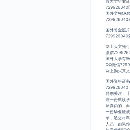
假大学毕业证Q
7299260
国外文凭QQ微
7299260
国外烫金照片Q
7299260
网上买文凭可靠
微信72992
国外大学有毕业
QQ微信729
网上购买真文凭
国外资格证书办
729926040
特别关注：【
理一份就读学
证真伪的，而
一份毕业证成
单，递交材料
人员，如果你
故意虚假报价