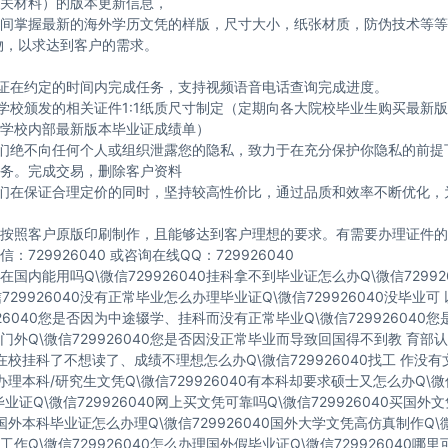
关材料）的版本更新信息，
间掌握最新的海外学历文凭的样版，尺寸大小，纸张材质，防伪技术等等
物，以求达到客户的需求。
保证在约定的时间内完成任务，支持视频语音电话查询完成进度。
与学校颁发的相关证件1:1纸质尺寸制定（定期向各大院校毕业生购买最新
学校内部最新版本毕业证成绩单）
我们绝不向任何个人或组织泄露您的隐私，致力于在充分保护你隐私的前提
务。完成交易，删除客户资料
我们在保证合理定价的同时，坚持较高性价比，通过品质和效率不断优化，
按照客户原版印刷制作，且能够达到客户理想的要求。有需要办理证件的
：729926040 或咨询在线QQ：729926040
国内能用吗Q\微信729926040挂科拿不到毕业证怎么办Q\微信72992
729926040没有正常毕业怎么办理毕业证Q\微信729926040没毕业
926040您是否因为中途辍学、挂科而没有正常毕业Q\微信729926040
门外Q\微信729926040您是否因没正常毕业而导致回国得不到教 育部认
40在校挂科了不想读了、成绩不理想怎么办Q\微信729926040找工 作没
40办理本科/研究生文凭Q\微信729926040有本科却要求硕士又怎么办Q\微信
业证Q\微信729926040网上买文凭可靠吗Q\微信729926040买国外
40国外本科毕业证怎么办理Q\微信729926040国外大学文凭高仿真制作Q\微
作Q\微信729926040怎么办理国外假毕业证Q\微信729926040哪