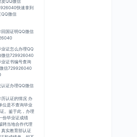
封皮QQ微信
926040快速拿到
证QQ微信
留学回国证明QQ微信
6040
科毕业证怎么办理QQ
信729926040
外毕业证书编号查询
信729926040
0
文凭认证办理QQ微信
历认证的情况 办
单位是不查询毕业
证。鉴于此，办理
一份毕业证成绩
诚聘当地合作代理
，真实教育部认证
证和成绩单，却不