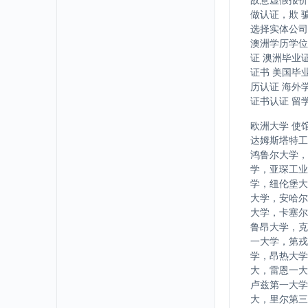
做认证，欺 
选择实体公司
澳洲学历学位
证 澳洲毕业
证书 美国毕
历认证 海外
证书认证 留
欧洲大学 使
达姆斯塔特工
鸿鲁尔大学，
学，亚琛工业
学，纽伦堡大
大学，安哈尔
大学，卡塞尔
鲁昂大学，克
一大学，第戎
学，昂热大学
大，雷恩一大
卢兹第一大学
大，里尔第三