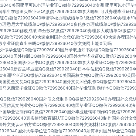
926040美国哪里可以办理毕业证Q\微信729926040澳洲 哪里可以办理
40留学生在哪里买毕业证Q\微信729926040加拿大哪里 可以办理毕业证Q\微
Q\微信729926040申请学校办理成绩单Q \微信729926040办理水
40办理悉尼大学成绩单Q\微信729926040多伦多办理成绩单Q\微信72992
729926040修改成绩 单分数Q\微信729926040办理多大成绩单Q\微信72
\微信729926040快速拿到国外文凭Q\微信729926040快速办理国外
40假毕业证能查出来吗Q\微信729926040假文凭网上能查到吗
假毕业证QQ微信729926040国外录取通知书办理QQ微信7299260
926040国外模版QQ微信729926040国外大学毕业证QQ微信729926
926040美国学位证书QQ微信729926040加拿大毕业证QQ微信72992
926040新西兰毕业证QQ微信729926040日本学位记QQ微信729926
040澳洲毕业证QQ微信729926040美国高校文凭QQ微信729926040
40美国烫金文凭QQ微信729926040国外文凭凹凸制作QQ微信7299260
040马来西亚毕业证QQ微信729926040国外毕业证防伪样本QQ微信72992
Q微信729926040国外假文凭制作QQ微信729926040办理国外文
40办理仿真文凭业务QQ微信729926040德国毕业证QQ微信72992604
40外国毕业证制作QQ微信729926040国外毕业证钢印制作QQ微信72992
729926040真实使馆教育部认证QQ微信729926040制作国外会计文
40国外文凭认证的方式QQ微信729926040国外文凭材料QQ微信729926
9926040国外大学学位证QQ微信729926040如何拿到国外毕业证QQ微信