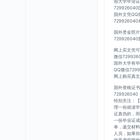
假大学毕业证Q
7299260
国外文凭QQ微
7299260
国外烫金照片Q
7299260
网上买文凭可靠
微信72992
国外大学有毕业
QQ微信729
网上购买真文凭
国外资格证书办
729926040
特别关注：【
理一份就读学
证真伪的，而
一份毕业证成
单，递交材料
人员，如果你
故意虚假报价