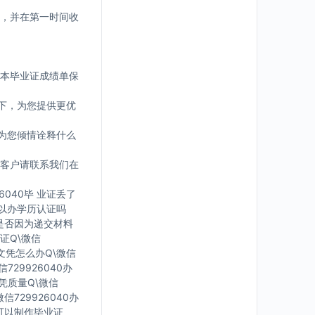
，并在第一时间收
版本毕业证成绩单保
下，为您提供更优
为您倾情诠释什么
客户请联系我们在
6040毕 业证丢了
可 以办学历认证吗
您是否因为递交材料
证Q\微信
有文凭怎么办Q\微信
729926040办
文凭质量Q\微信
信729926040办
里可以制作毕业证