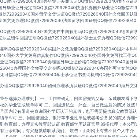
Q微信729926040国外毕业证去哪认证QQ微信729926040找毕业证
40国外毕业证外壳定制QQ微信729926040快速代办国外毕业证QQ微信729
信729926040国外留学文凭认证QQ微信729926040国外文凭回国认
40泰国文凭办理QQ微信729926040法国留学回国证明QQ微信729926040
Q微信729926040外国文凭在中国有用吗QQ微信729926040德国
40爱尔兰留学回国证明QQ微信729926040国外硕士文凭办理QQ微信72992
吗QQ微信729926040买国外文凭质量QQ微信729926040国外本
6040国外大学文凭高仿真制作QQ微信729926040办国外文凭可找工作QQ微
证QQ微信729926040办理国外毕业证价格QQ微信729926040国
926040办理国外文凭要交定金吗QQ微信729926040办国外可查文凭QQ微
可信吗QQ微信729926040学士学位证书查询机构QQ微信72992604
理QQ微信729926040如何办理学历认证QQ微信729926040海外
业务选择办理准则】 一、工作未确定，回国需先给父母、亲戚朋友看下学
校的毕业证成绩单即可 二、回国进私企、外企、自己做生意的情况 这些
且国内没有渠道去查询国外学历认证的真假，也不需要提供真实教育部认
绩单即可 三、回国进国企、银行等事业性单位或者考公务员的情况 办理
到教育部，办理真实教育部认证 教育部学历认证官网 诚招代理：本公司
有业余时间，有兴趣就请联系我们。 敬告：面对网上有些不良个人中介
，毕业证、成绩单却报价很高，挖坑骗留学学生做和原版差异很大的毕业