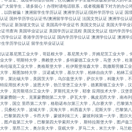
骗广大留学生，请多留心！办理时请电话联系，或者视频看下对方的办公
，以防被骗！澳洲留学生学历认证 澳洲学历认证/国外学历学位 认证 国
认证 国外学历学位认证书/澳洲留学学位认证 法国文凭认证 澳洲学位认
证书认证 新加坡文凭认 证 美国高中毕业证书 美国文凭认证 美国大学毕业
业证书查询 美国毕业证认证 美国学历认证流程 美国文凭认证 纽约学历学位
学历学位认证 香港学历学位认证 国内学历学位认证 澳洲学位认证 澳洲毕
学生学历学位认证 留学生毕业证认证
馆认证慕尼黑工业大学，哥廷根大学，慕尼黑大学，开姆尼茨工业大学，
业大学，明斯特大学，弗赖堡大学，多特蒙德工业大学，马堡 大学，杜
布伦瑞克工业大学，奥格斯堡大学，杜伊斯堡埃森大学，凯撒斯劳滕工业
大学，斯图加特大学， 汉诺威大学，基尔大学，柏林自由大学，柏林工
学，莱比锡大学，美因茨大学，乌尔兹堡大学，萨尔大学，科隆大学，不
特应用技术大学，波恩大学，勃兰登堡工业大学，德累斯顿工业大学，汉
大学，克劳斯塔尔工业大学，罗斯托克大学，耶拿 应用技术大学，汉堡
莱蒙费朗一大，克莱蒙费朗第二大学，萨瓦大学，佩皮尼昂大学，南布列
大学，国立 里昂第二大学，格勒诺布尔第三大学，凡尔赛大学，巴黎第
，贝桑松大学，波城大学，滨海大学，科西嘉大学，尼斯大学，巴黎第八
，巴黎第四大学，卡昂大学，蒙彼利埃三大，蒙彼利埃第一大学，图尔大学，
，图卢兹第三大学，巴黎第四大学索邦大学， 斯特拉斯堡大学，图卢兹
大学，里昂三大，奥尔良大学，亚眠大学，罗马二大，米兰大学，马兰欧