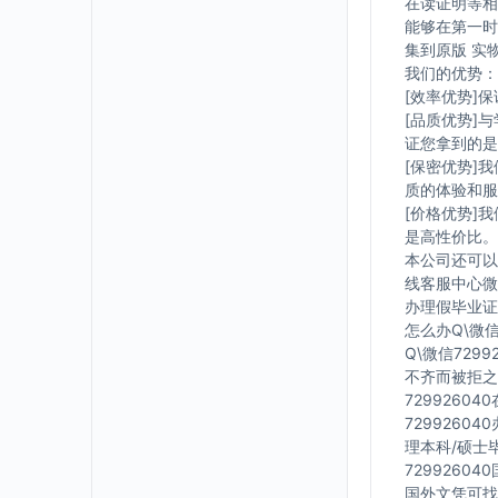
在读证明等相
能够在第一时
集到原版 实
我们的优势：
[效率优势]
[品质优势]
证您拿到的是
[保密优势]
质的体验和服
[价格优势]
是高性价比。
本公司还可以
线客服中心微信
办理假毕业证在
怎么办Q\微信
Q\微信729
不齐而被拒之
7299260
7299260
理本科/硕士毕
7299260
国外文凭可找工