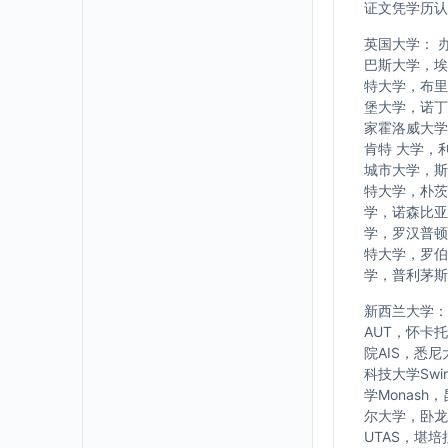
证文凭学历认
英国大学： 
巴斯大学，埃
特大学，布里
堡大学，诺丁
家霍洛威大学
肯特 大学，
城市大学，斯
特大学，朴茨
学，诺森比亚
学，罗汉普顿
特大学，罗伯
学，普利茅斯
新西兰大学： w
AUT，怀卡
院AIS，悉
科技大学Swi
学Monash
尔大学，卧龙岗大
UTAS，堪培