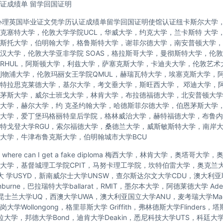
证成绩单 留学回国证明
办理英国毕业证文凭学历认证成绩单留学回国证明使馆认证纽卡斯尔大学
克塞特大学，伦敦大学学院UCL，华威大学，约克大学，兰卡斯特 大学
斯托大学，伯明翰大学，格鲁斯特大学，谢菲尔德大学，南安普顿大学，
汉大学，伦敦大学亚非学院 SOAS，格拉斯哥大学，曼彻斯特大学，伦敦
RHUL，阿斯顿大学，利兹大学，萨塞克斯大学，卡迪夫大学，伦敦艺术
利物浦大学，伦敦玛丽女王学院QMUL，赫瑞瓦特大学，埃塞克斯大学，
特拉思克莱德大学，基尔大学，考文垂大学，斯旺西大学， 邓迪大学，
茅斯大学，威尔士班戈大学，林肯大学，布拉德福德大学，北安普顿大学
大学，赫尔大学，约 克圣约翰大学，哈德斯菲尔德大学，伯恩茅斯大学
大学，爱丁堡玛格丽特皇后学院，格林威治大学，赫特福德大学，布鲁内
特戈登大学RGU，索尔福德大学，桑德兰大学，威斯敏斯特大学，南岸
大学，牛津布鲁克斯大学，伯明翰城市大学BCU
here can I get a fake diploma 梅西大学，林肯大学，奥塔哥大
托大学，基督城理工学院CPIT，马努卡理工学院，坎特伯雷大学，奥克兰
尼大 学USYD，新南威尔士大学UNSW，查尔斯达尔文大学CDU，澳大利
nburne，巴拉瑞特大学ballarat，RMIT，墨尔本大学，阿德莱德大学 Ade
，昆士兰大学UQ，西澳大学UWA，澳大利亚国立大学ANU，麦考瑞大学Macq
学Wollongong，格里菲斯大学 Griffith，弗林德斯大学Flinders
拉大学，邦德大学Bond，迪肯大学Deakin，悉尼科技大学UTS，科廷大学C