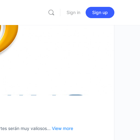
Sign in
Sign up
es serán muy valiosos...
View more