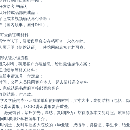
到账转制作点做电子图；
好发给客户确认；
认好转成品部做成品；
拍照或者视频确认再付余款；
户（国内顺丰，国外DHL）。
可查的证明材料
历学位认证，留服官网真实存档可查，永久存档。
人员证明（使馆认证），使馆网站真实存档可查。
部认证办理流程
相关材料，确定客户办理信息，给出最佳操作方案；
证成绩单等相关材料；
注册申请账号，付定金；
时间，公司人员陪同客户本人一起去留服递交材料；
，完成结果书留服直接邮寄给客户
收到结果，付余款。
学及学院的毕业证成绩单所使用的材料，尺寸大小，防伪结构（包括：隐
GO烫金烫银，LOGO烫金烫银复合重叠。
，激光镭射，紫外荧光，温感，复印防伪）都有原版本文凭对照。质量得
同时和海外学校留学中介，
时俱进，及时掌握各大院校的（毕业证，成绩单，资格证，学生卡，结业