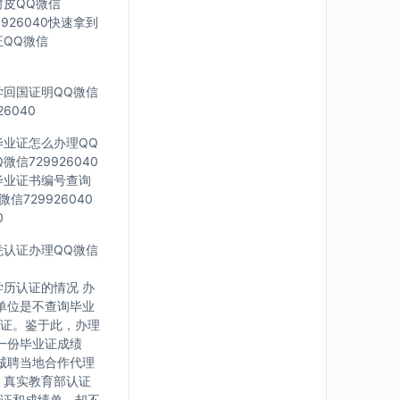
封皮QQ微信
926040快速拿到
证QQ微信
留学回国证明QQ微信
6040
科毕业证怎么办理QQ
信729926040
外毕业证书编号查询
信729926040
0
文凭认证办理QQ微信
历认证的情况 办
单位是不查询毕业
证。鉴于此，办理
一份毕业证成绩
诚聘当地合作代理
，真实教育部认证
证和成绩单，却不