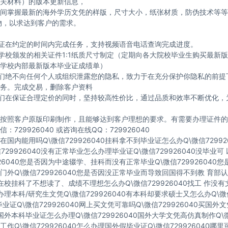
关材料）的版本更新信息，
间掌握最新的海外学历文凭的样版，尺寸大小，纸张材质，防伪技术等等
物，以求达到客户的需求。
保证在约定的时间内完成任务，支持视频语音电话查询完成进度。
与学校颁发的相关证件1:1纸质尺寸制定（定期向各大院校毕业生购买最新
学校内部最新版本毕业证成绩单）
我们绝不向任何个人或组织泄露您的隐私，致力于在充分保护你隐私的前提
务。完成交易，删除客户资料
我们在保证合理定价的同时，坚持较高性价比，通过品质和效率不断优化，
按照客户原版印刷制作，且能够达到客户理想的要求。有需要办理证件的
：729926040 或咨询在线QQ：729926040
国内能用吗Q\微信729926040挂科拿不到毕业证怎么办Q\微信72992
729926040没有正常毕业怎么办理毕业证Q\微信729926040没毕业
926040您是否因为中途辍学、挂科而没有正常毕业Q\微信729926040
门外Q\微信729926040您是否因没正常毕业而导致回国得不到教 育部认
40在校挂科了不想读了、成绩不理想怎么办Q\微信729926040找工 作没
40办理本科/研究生文凭Q\微信729926040有本科却要求硕士又怎么办Q\微信
业证Q\微信729926040网上买文凭可靠吗Q\微信729926040买国外
40国外本科毕业证怎么办理Q\微信729926040国外大学文凭高仿真制作Q\微
作Q\微信729926040怎么办理国外假毕业证Q\微信729926040哪