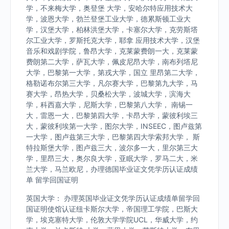
学，不来梅大学，奥登堡 大学，安哈尔特应用技术大
学，波恩大学，勃兰登堡工业大学，德累斯顿工业大
学，汉堡大学，柏林洪堡大学，卡塞尔大学，克劳斯塔
尔工业大学，罗斯托克大学，耶拿 应用技术大学，汉堡
音乐和戏剧学院，鲁昂大学，克莱蒙费朗一大，克莱蒙
费朗第二大学，萨瓦大学，佩皮尼昂大学，南布列塔尼
大学，巴黎第一大学，第戎大学，国立 里昂第二大学，
格勒诺布尔第三大学，凡尔赛大学，巴黎第九大学，马
赛大学，昂热大学，贝桑松大学，波城大学，滨海大
学，科西嘉大学，尼斯大学，巴黎第八大学， 南锡一
大，雷恩一大，巴黎第四大学，卡昂大学，蒙彼利埃三
大，蒙彼利埃第一大学，图尔大学，INSEEC，图卢兹第
一大学，图卢兹第三大学，巴黎第四大学索邦大学， 斯
特拉斯堡大学，图卢兹三大，波尔多一大，里尔第三大
学，里昂三大，奥尔良大学，亚眠大学，罗马二大，米
兰大学，马兰欧尼，办理德国毕业证文凭学历认证成绩
单 留学回国证明
英国大学： 办理英国毕业证文凭学历认证成绩单留学回
国证明使馆认证纽卡斯尔大学，帝国理工学院，巴斯大
学，埃克塞特大学，伦敦大学学院UCL，华威大学，约