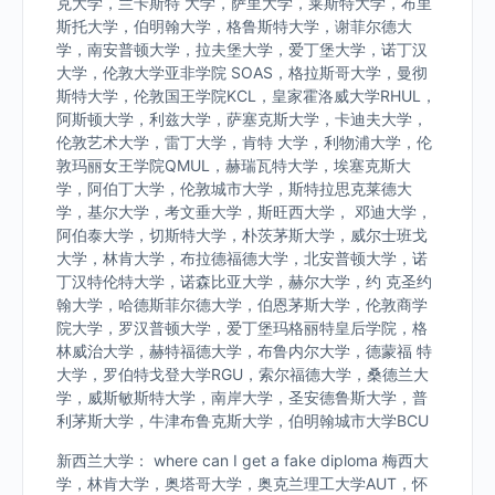
克大学，兰卡斯特 大学，萨里大学，莱斯特大学，布里
斯托大学，伯明翰大学，格鲁斯特大学，谢菲尔德大
学，南安普顿大学，拉夫堡大学，爱丁堡大学，诺丁汉
大学，伦敦大学亚非学院 SOAS，格拉斯哥大学，曼彻
斯特大学，伦敦国王学院KCL，皇家霍洛威大学RHUL，
阿斯顿大学，利兹大学，萨塞克斯大学，卡迪夫大学，
伦敦艺术大学，雷丁大学，肯特 大学，利物浦大学，伦
敦玛丽女王学院QMUL，赫瑞瓦特大学，埃塞克斯大
学，阿伯丁大学，伦敦城市大学，斯特拉思克莱德大
学，基尔大学，考文垂大学，斯旺西大学， 邓迪大学，
阿伯泰大学，切斯特大学，朴茨茅斯大学，威尔士班戈
大学，林肯大学，布拉德福德大学，北安普顿大学，诺
丁汉特伦特大学，诺森比亚大学，赫尔大学，约 克圣约
翰大学，哈德斯菲尔德大学，伯恩茅斯大学，伦敦商学
院大学，罗汉普顿大学，爱丁堡玛格丽特皇后学院，格
林威治大学，赫特福德大学，布鲁内尔大学，德蒙福 特
大学，罗伯特戈登大学RGU，索尔福德大学，桑德兰大
学，威斯敏斯特大学，南岸大学，圣安德鲁斯大学，普
利茅斯大学，牛津布鲁克斯大学，伯明翰城市大学BCU
新西兰大学： where can I get a fake diploma 梅西大
学，林肯大学，奥塔哥大学，奥克兰理工大学AUT，怀