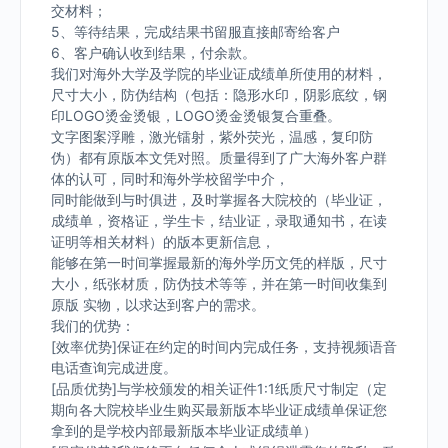
交材料；
5、等待结果，完成结果书留服直接邮寄给客户
6、客户确认收到结果，付余款。
我们对海外大学及学院的毕业证成绩单所使用的材料，
尺寸大小，防伪结构（包括：隐形水印，阴影底纹，钢
印LOGO烫金烫银，LOGO烫金烫银复合重叠。
文字图案浮雕，激光镭射，紫外荧光，温感，复印防
伪）都有原版本文凭对照。质量得到了广大海外客户群
体的认可，同时和海外学校留学中介，
同时能做到与时俱进，及时掌握各大院校的（毕业证，
成绩单，资格证，学生卡，结业证，录取通知书，在读
证明等相关材料）的版本更新信息，
能够在第一时间掌握最新的海外学历文凭的样版，尺寸
大小，纸张材质，防伪技术等等，并在第一时间收集到
原版 实物，以求达到客户的需求。
我们的优势：
[效率优势]保证在约定的时间内完成任务，支持视频语音
电话查询完成进度。
[品质优势]与学校颁发的相关证件1:1纸质尺寸制定（定
期向各大院校毕业生购买最新版本毕业证成绩单保证您
拿到的是学校内部最新版本毕业证成绩单）