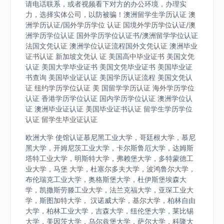
请电话联系，或者视频看下对方的办公环境，办理实
力，选择实体公司，以防被骗！澳洲留学生学历认证 澳
洲学历认证/国外学历学位 认证 国境外学历学位认证/澳
洲学历学位认证 国外学历学位认证书/澳洲留学学位认证
法国文凭认证 澳洲学位认证流程国外文凭认证 澳洲毕业
证书认证 新加坡文凭认 证 美国高中毕业证书 美国文凭
认证 美国大学毕业证书 美国文凭毕业证书 美国毕业证
书查询 美国毕业证认证 美国学历认证流程 美国文凭认
证 纽约学历学位认证 美 国留学学历认证 海外学历学位
认证 香港学历学位认证 国内学历学位认证 澳洲学位认
证 澳洲毕业证认证 美国毕业证书认证 留学生学历学位
认证 留学生毕业证认证
欧洲大学 使馆认证慕尼黑工业大学，哥廷根大学，慕尼
黑大学，开姆尼茨工业大学，卡尔斯鲁厄大学，达姆斯
塔特工业大学，明斯特大学，弗赖堡大学，多特蒙德工
业大学，马堡 大学，杜塞尔多夫大学，波鸿鲁尔大学，
布伦瑞克工业大学，奥格斯堡大学，杜伊斯堡埃森大
学，凯撒斯劳滕工业大学，法兰克福大学，亚琛工业大
学，斯图加特大学， 汉诺威大学，基尔大学，柏林自由
大学，柏林工业大学，吉森大学，纽伦堡大学，莱比锡
大学，美因茨大学，乌尔兹堡大学，萨尔大学，科隆大