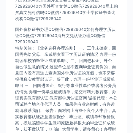
729926040办国外可查文凭QQ微信729926040网上购
买真文凭可信吗QQ微信729926040学士学位证书查询
机构QQ微信729926040
国外资格证书办理QQ微信729926040如何办理学历认
证QQ微信729926040海外文凭认证办理QQ微信
729926040
特别关注：【业务选择办理准则】 一、工作未确定，回
国需先给父母、亲戚朋友看下学历认证的情况 办理一份
就读学校的毕业证成绩单即可 二、回国进私企、外企、
自己做生意的情况 这些单位是不查询毕业证真伪的，而
且国内没有渠道去查询国外学历认证的真假，也不需要
提供真实教育部认证。鉴于此，办理一份毕业证成绩单
即可 三、回国进国企、银行等事业性单位或者考公务员
的情况 办理一份毕业证成绩单，递交材料到教育部，办
理真实教育部认证 教育部学历认证官网 诚招代理：本公
司诚聘当地合作代理人员，如果你有业余时间，有兴趣
就请联系我们。 敬告：面对网上有些不良个人中介，真
实教育部认证故意虚假报价，毕业证、成绩单却报价很
高，挖坑骗留学学生做和原版差异很大的毕业证和成绩
单，却不做认证，欺 骗广大留学生，请多留心！办理时