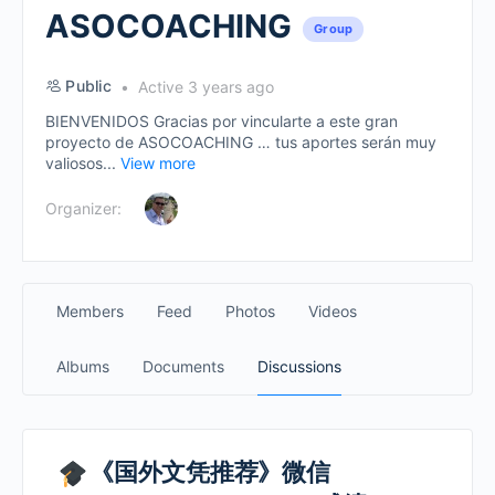
ASOCOACHING
Group
Public
Active 3 years ago
BIENVENIDOS Gracias por vincularte a este gran
proyecto de ASOCOACHING … tus aportes serán muy
valiosos...
View more
Organizer:
Members
Feed
Photos
Videos
Albums
Documents
Discussions
《国外文凭推荐》微信