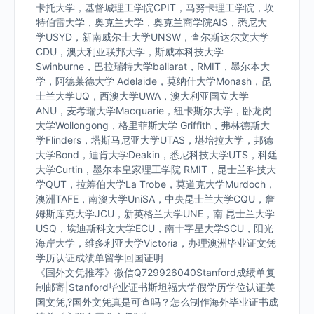
卡托大学，基督城理工学院CPIT，马努卡理工学院，坎
特伯雷大学，奥克兰大学，奥克兰商学院AIS，悉尼大
学USYD，新南威尔士大学UNSW，查尔斯达尔文大学
CDU，澳大利亚联邦大学，斯威本科技大学
Swinburne，巴拉瑞特大学ballarat，RMIT，墨尔本大
学，阿德莱德大学 Adelaide，莫纳什大学Monash，昆
士兰大学UQ，西澳大学UWA，澳大利亚国立大学
ANU，麦考瑞大学Macquarie，纽卡斯尔大学，卧龙岗
大学Wollongong，格里菲斯大学 Griffith，弗林德斯大
学Flinders，塔斯马尼亚大学UTAS，堪培拉大学，邦德
大学Bond，迪肯大学Deakin，悉尼科技大学UTS，科廷
大学Curtin，墨尔本皇家理工学院 RMIT，昆士兰科技大
学QUT，拉筹伯大学La Trobe，莫道克大学Murdoch，
澳洲TAFE，南澳大学UniSA，中央昆士兰大学CQU，詹
姆斯库克大学JCU，新英格兰大学UNE，南 昆士兰大学
USQ，埃迪斯科文大学ECU，南十字星大学SCU，阳光
海岸大学，维多利亚大学Victoria，办理澳洲毕业证文凭
学历认证成绩单留学回国证明
《国外文凭推荐》微信Q729926040Stanford成绩单复
制邮寄|Stanford毕业证书斯坦福大学假学历学位认证美
国文凭,?国外文凭真是可查吗？怎么制作海外毕业证书成