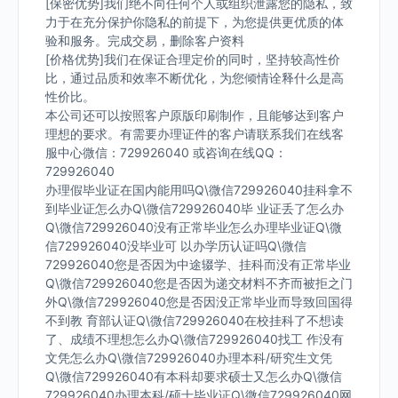
[保密优势]我们绝不向任何个人或组织泄露您的隐私，致
力于在充分保护你隐私的前提下，为您提供更优质的体
验和服务。完成交易，删除客户资料
[价格优势]我们在保证合理定价的同时，坚持较高性价
比，通过品质和效率不断优化，为您倾情诠释什么是高
性价比。
本公司还可以按照客户原版印刷制作，且能够达到客户
理想的要求。有需要办理证件的客户请联系我们在线客
服中心微信：729926040 或咨询在线QQ：
729926040
办理假毕业证在国内能用吗Q\微信729926040挂科拿不
到毕业证怎么办Q\微信729926040毕 业证丢了怎么办
Q\微信729926040没有正常毕业怎么办理毕业证Q\微
信729926040没毕业可 以办学历认证吗Q\微信
729926040您是否因为中途辍学、挂科而没有正常毕业
Q\微信729926040您是否因为递交材料不齐而被拒之门
外Q\微信729926040您是否因没正常毕业而导致回国得
不到教 育部认证Q\微信729926040在校挂科了不想读
了、成绩不理想怎么办Q\微信729926040找工 作没有
文凭怎么办Q\微信729926040办理本科/研究生文凭
Q\微信729926040有本科却要求硕士又怎么办Q\微信
729926040办理本科/硕士毕业证Q\微信729926040网