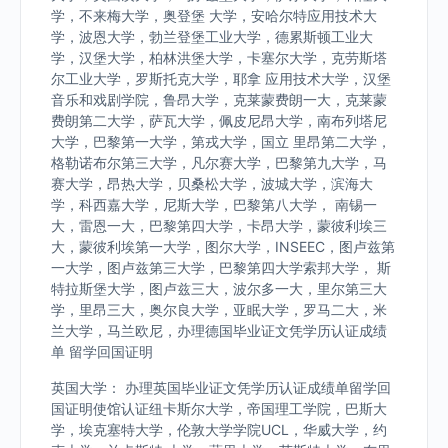
学，不来梅大学，奥登堡 大学，安哈尔特应用技术大
学，波恩大学，勃兰登堡工业大学，德累斯顿工业大
学，汉堡大学，柏林洪堡大学，卡塞尔大学，克劳斯塔
尔工业大学，罗斯托克大学，耶拿 应用技术大学，汉堡
音乐和戏剧学院，鲁昂大学，克莱蒙费朗一大，克莱蒙
费朗第二大学，萨瓦大学，佩皮尼昂大学，南布列塔尼
大学，巴黎第一大学，第戎大学，国立 里昂第二大学，
格勒诺布尔第三大学，凡尔赛大学，巴黎第九大学，马
赛大学，昂热大学，贝桑松大学，波城大学，滨海大
学，科西嘉大学，尼斯大学，巴黎第八大学， 南锡一
大，雷恩一大，巴黎第四大学，卡昂大学，蒙彼利埃三
大，蒙彼利埃第一大学，图尔大学，INSEEC，图卢兹第
一大学，图卢兹第三大学，巴黎第四大学索邦大学， 斯
特拉斯堡大学，图卢兹三大，波尔多一大，里尔第三大
学，里昂三大，奥尔良大学，亚眠大学，罗马二大，米
兰大学，马兰欧尼，办理德国毕业证文凭学历认证成绩
单 留学回国证明
英国大学： 办理英国毕业证文凭学历认证成绩单留学回
国证明使馆认证纽卡斯尔大学，帝国理工学院，巴斯大
学，埃克塞特大学，伦敦大学学院UCL，华威大学，约