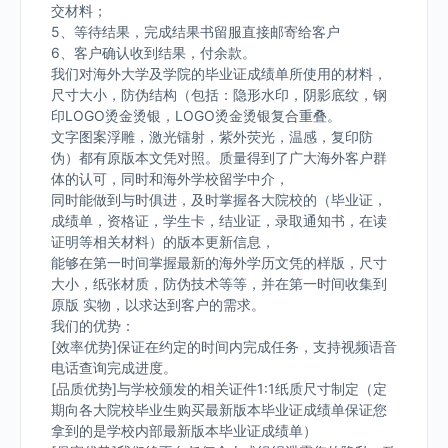
交材料；
5、等待结果，完成结果书留服直接邮寄给客户
6、客户确认收到结果，付余款。
我们对海外大学及学院的毕业证成绩单所使用的材料，
尺寸大小，防伪结构（包括：隐形水印，阴影底纹，钢
印LOGO烫金烫银，LOGO烫金烫银复合重叠。
文字图案浮雕，激光镭射，紫外荧光，温感，复印防
伪）都有原版本文凭对照。质量得到了广大海外客户群
体的认可，同时和海外学校留学中介，
同时能做到与时俱进，及时掌握各大院校的（毕业证，
成绩单，资格证，学生卡，结业证，录取通知书，在读
证明等相关材料）的版本更新信息，
能够在第一时间掌握最新的海外学历文凭的样版，尺寸
大小，纸张材质，防伪技术等等，并在第一时间收集到
原版 实物，以求达到客户的需求。
我们的优势：
[效率优势]保证在约定的时间内完成任务，支持视频语音
电话查询完成进度。
[品质优势]与学校颁发的相关证件1:1纸质尺寸制定（定
期向各大院校毕业生购买最新版本毕业证成绩单保证您
拿到的是学校内部最新版本毕业证成绩单）