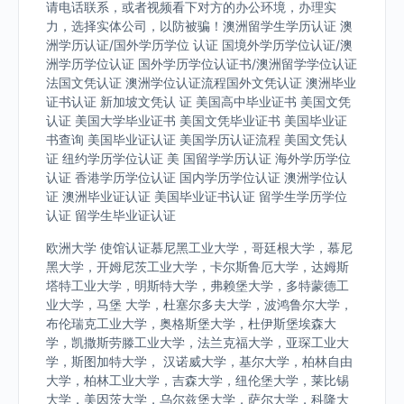
请电话联系，或者视频看下对方的办公环境，办理实
力，选择实体公司，以防被骗！澳洲留学生学历认证 澳
洲学历认证/国外学历学位 认证 国境外学历学位认证/澳
洲学历学位认证 国外学历学位认证书/澳洲留学学位认证
法国文凭认证 澳洲学位认证流程国外文凭认证 澳洲毕业
证书认证 新加坡文凭认 证 美国高中毕业证书 美国文凭
认证 美国大学毕业证书 美国文凭毕业证书 美国毕业证
书查询 美国毕业证认证 美国学历认证流程 美国文凭认
证 纽约学历学位认证 美 国留学学历认证 海外学历学位
认证 香港学历学位认证 国内学历学位认证 澳洲学位认
证 澳洲毕业证认证 美国毕业证书认证 留学生学历学位
认证 留学生毕业证认证
欧洲大学 使馆认证慕尼黑工业大学，哥廷根大学，慕尼
黑大学，开姆尼茨工业大学，卡尔斯鲁厄大学，达姆斯
塔特工业大学，明斯特大学，弗赖堡大学，多特蒙德工
业大学，马堡 大学，杜塞尔多夫大学，波鸿鲁尔大学，
布伦瑞克工业大学，奥格斯堡大学，杜伊斯堡埃森大
学，凯撒斯劳滕工业大学，法兰克福大学，亚琛工业大
学，斯图加特大学， 汉诺威大学，基尔大学，柏林自由
大学，柏林工业大学，吉森大学，纽伦堡大学，莱比锡
大学，美因茨大学，乌尔兹堡大学，萨尔大学，科隆大