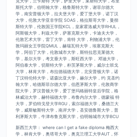
克大学，兰卡斯特 大学，萨里大学，莱斯特大学，布里
斯托大学，伯明翰大学，格鲁斯特大学，谢菲尔德大
学，南安普顿大学，拉夫堡大学，爱丁堡大学，诺丁汉
大学，伦敦大学亚非学院 SOAS，格拉斯哥大学，曼彻
斯特大学，伦敦国王学院KCL，皇家霍洛威大学RHUL，
阿斯顿大学，利兹大学，萨塞克斯大学，卡迪夫大学，
伦敦艺术大学，雷丁大学，肯特 大学，利物浦大学，伦
敦玛丽女王学院QMUL，赫瑞瓦特大学，埃塞克斯大
学，阿伯丁大学，伦敦城市大学，斯特拉思克莱德大
学，基尔大学，考文垂大学，斯旺西大学， 邓迪大学，
阿伯泰大学，切斯特大学，朴茨茅斯大学，威尔士班戈
大学，林肯大学，布拉德福德大学，北安普顿大学，诺
丁汉特伦特大学，诺森比亚大学，赫尔大学，约 克圣约
翰大学，哈德斯菲尔德大学，伯恩茅斯大学，伦敦商学
院大学，罗汉普顿大学，爱丁堡玛格丽特皇后学院，格
林威治大学，赫特福德大学，布鲁内尔大学，德蒙福 特
大学，罗伯特戈登大学RGU，索尔福德大学，桑德兰大
学，威斯敏斯特大学，南岸大学，圣安德鲁斯大学，普
利茅斯大学，牛津布鲁克斯大学，伯明翰城市大学BCU
新西兰大学： where can I get a fake diploma 梅西大
学，林肯大学，奥塔哥大学，奥克兰理工大学AUT，怀