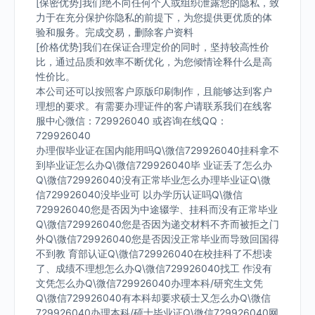
[保密优势]我们绝不向任何个人或组织泄露您的隐私，致
力于在充分保护你隐私的前提下，为您提供更优质的体
验和服务。完成交易，删除客户资料
[价格优势]我们在保证合理定价的同时，坚持较高性价
比，通过品质和效率不断优化，为您倾情诠释什么是高
性价比。
本公司还可以按照客户原版印刷制作，且能够达到客户
理想的要求。有需要办理证件的客户请联系我们在线客
服中心微信：729926040 或咨询在线QQ：
729926040
办理假毕业证在国内能用吗Q\微信729926040挂科拿不
到毕业证怎么办Q\微信729926040毕 业证丢了怎么办
Q\微信729926040没有正常毕业怎么办理毕业证Q\微
信729926040没毕业可 以办学历认证吗Q\微信
729926040您是否因为中途辍学、挂科而没有正常毕业
Q\微信729926040您是否因为递交材料不齐而被拒之门
外Q\微信729926040您是否因没正常毕业而导致回国得
不到教 育部认证Q\微信729926040在校挂科了不想读
了、成绩不理想怎么办Q\微信729926040找工 作没有
文凭怎么办Q\微信729926040办理本科/研究生文凭
Q\微信729926040有本科却要求硕士又怎么办Q\微信
729926040办理本科/硕士毕业证Q\微信729926040网