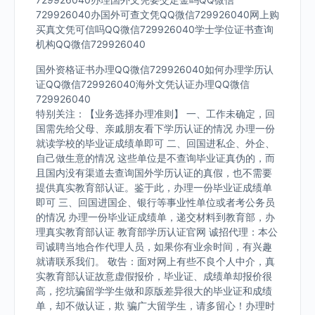
729926040办国外可查文凭QQ微信729926040网上购
买真文凭可信吗QQ微信729926040学士学位证书查询
机构QQ微信729926040
国外资格证书办理QQ微信729926040如何办理学历认
证QQ微信729926040海外文凭认证办理QQ微信
729926040
特别关注：【业务选择办理准则】 一、工作未确定，回
国需先给父母、亲戚朋友看下学历认证的情况 办理一份
就读学校的毕业证成绩单即可 二、回国进私企、外企、
自己做生意的情况 这些单位是不查询毕业证真伪的，而
且国内没有渠道去查询国外学历认证的真假，也不需要
提供真实教育部认证。鉴于此，办理一份毕业证成绩单
即可 三、回国进国企、银行等事业性单位或者考公务员
的情况 办理一份毕业证成绩单，递交材料到教育部，办
理真实教育部认证 教育部学历认证官网 诚招代理：本公
司诚聘当地合作代理人员，如果你有业余时间，有兴趣
就请联系我们。 敬告：面对网上有些不良个人中介，真
实教育部认证故意虚假报价，毕业证、成绩单却报价很
高，挖坑骗留学学生做和原版差异很大的毕业证和成绩
单，却不做认证，欺 骗广大留学生，请多留心！办理时