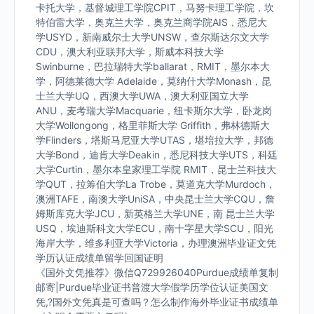
卡托大学，基督城理工学院CPIT，马努卡理工学院，坎
特伯雷大学，奥克兰大学，奥克兰商学院AIS，悉尼大
学USYD，新南威尔士大学UNSW，查尔斯达尔文大学
CDU，澳大利亚联邦大学，斯威本科技大学
Swinburne，巴拉瑞特大学ballarat，RMIT，墨尔本大
学，阿德莱德大学 Adelaide，莫纳什大学Monash，昆
士兰大学UQ，西澳大学UWA，澳大利亚国立大学
ANU，麦考瑞大学Macquarie，纽卡斯尔大学，卧龙岗
大学Wollongong，格里菲斯大学 Griffith，弗林德斯大
学Flinders，塔斯马尼亚大学UTAS，堪培拉大学，邦德
大学Bond，迪肯大学Deakin，悉尼科技大学UTS，科廷
大学Curtin，墨尔本皇家理工学院 RMIT，昆士兰科技大
学QUT，拉筹伯大学La Trobe，莫道克大学Murdoch，
澳洲TAFE，南澳大学UniSA，中央昆士兰大学CQU，詹
姆斯库克大学JCU，新英格兰大学UNE，南 昆士兰大学
USQ，埃迪斯科文大学ECU，南十字星大学SCU，阳光
海岸大学，维多利亚大学Victoria，办理澳洲毕业证文凭
学历认证成绩单留学回国证明
《国外文凭推荐》微信Q729926040Purdue成绩单复制
邮寄|Purdue毕业证书普渡大学假学历学位认证美国文
凭,?国外文凭真是可查吗？怎么制作海外毕业证书成绩单