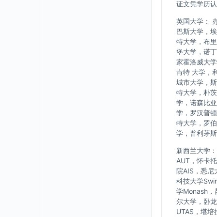
证文凭学历认
英国大学： 
巴斯大学，埃
特大学，布里
堡大学，诺丁
家霍洛威大学
肯特 大学，
城市大学，斯
特大学，朴茨
学，诺森比亚
学，罗汉普顿
特大学，罗伯
学，普利茅斯
新西兰大学： w
AUT，怀卡
院AIS，悉
科技大学Swi
学Monash
尔大学，卧龙岗大
UTAS，堪培