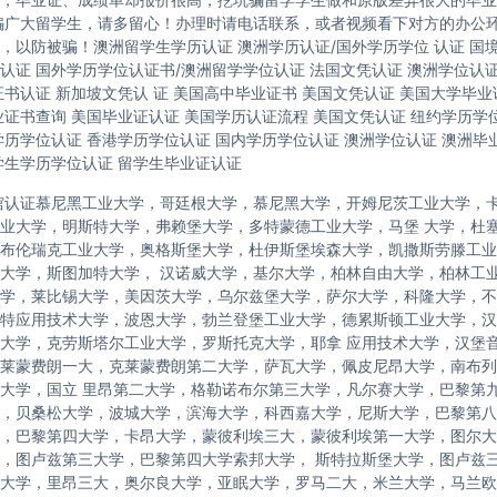
骗广大留学生，请多留心！办理时请电话联系，或者视频看下对方的办公
，以防被骗！澳洲留学生学历认证 澳洲学历认证/国外学历学位 认证 国
认证 国外学历学位认证书/澳洲留学学位认证 法国文凭认证 澳洲学位认
证书认证 新加坡文凭认 证 美国高中毕业证书 美国文凭认证 美国大学毕业
业证书查询 美国毕业证认证 美国学历认证流程 美国文凭认证 纽约学历学位
学历学位认证 香港学历学位认证 国内学历学位认证 澳洲学位认证 澳洲毕
学生学历学位认证 留学生毕业证认证
馆认证慕尼黑工业大学，哥廷根大学，慕尼黑大学，开姆尼茨工业大学，
业大学，明斯特大学，弗赖堡大学，多特蒙德工业大学，马堡 大学，杜
布伦瑞克工业大学，奥格斯堡大学，杜伊斯堡埃森大学，凯撒斯劳滕工业
大学，斯图加特大学， 汉诺威大学，基尔大学，柏林自由大学，柏林工
学，莱比锡大学，美因茨大学，乌尔兹堡大学，萨尔大学，科隆大学，不
特应用技术大学，波恩大学，勃兰登堡工业大学，德累斯顿工业大学，汉
大学，克劳斯塔尔工业大学，罗斯托克大学，耶拿 应用技术大学，汉堡
莱蒙费朗一大，克莱蒙费朗第二大学，萨瓦大学，佩皮尼昂大学，南布列
大学，国立 里昂第二大学，格勒诺布尔第三大学，凡尔赛大学，巴黎第
，贝桑松大学，波城大学，滨海大学，科西嘉大学，尼斯大学，巴黎第八
，巴黎第四大学，卡昂大学，蒙彼利埃三大，蒙彼利埃第一大学，图尔大学，
，图卢兹第三大学，巴黎第四大学索邦大学， 斯特拉斯堡大学，图卢兹
大学，里昂三大，奥尔良大学，亚眠大学，罗马二大，米兰大学，马兰欧