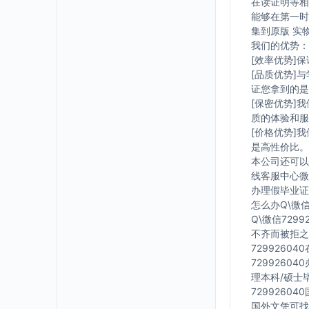
在读证明等相
能够在第一时
集到原版 实
我们的优势：
[效率优势]
[品质优势]
证您拿到的是
[保密优势]
质的体验和服
[价格优势]
是高性价比。
本公司还可以
线客服中心微信
办理假毕业证在
怎么办Q\微信
Q\微信729
不齐而被拒之
7299260
7299260
理本科/硕士毕
7299260
国外文凭可找工