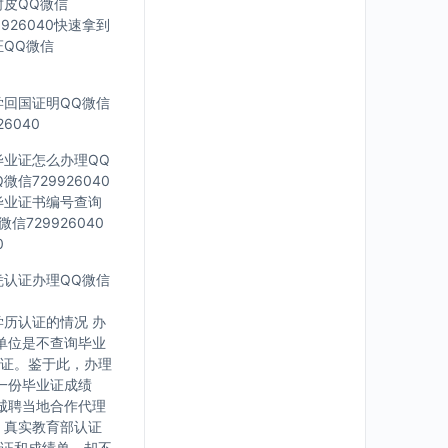
封皮QQ微信
926040快速拿到
证QQ微信
留学回国证明QQ微信
6040
科毕业证怎么办理QQ
信729926040
外毕业证书编号查询
信729926040
0
文凭认证办理QQ微信
历认证的情况 办
单位是不查询毕业
证。鉴于此，办理
一份毕业证成绩
诚聘当地合作代理
，真实教育部认证
证和成绩单，却不