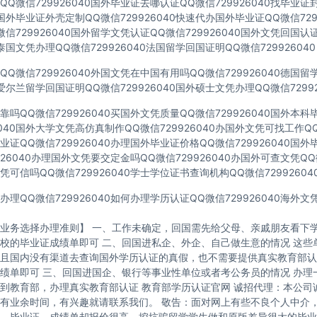
Q微信729926040国外毕业证去哪认证QQ微信729926040找毕业证
40国外毕业证外壳定制QQ微信729926040快速代办国外毕业证QQ微信729
信729926040国外留学文凭认证QQ微信729926040国外文凭回国认
40泰国文凭办理QQ微信729926040法国留学回国证明QQ微信729926040
Q微信729926040外国文凭在中国有用吗QQ微信729926040德国
40爱尔兰留学回国证明QQ微信729926040国外硕士文凭办理QQ微信72992
吗QQ微信729926040买国外文凭质量QQ微信729926040国外本
6040国外大学文凭高仿真制作QQ微信729926040办国外文凭可找工作QQ微
证QQ微信729926040办理国外毕业证价格QQ微信729926040国
926040办理国外文凭要交定金吗QQ微信729926040办国外可查文凭QQ微
可信吗QQ微信729926040学士学位证书查询机构QQ微信72992604
理QQ微信729926040如何办理学历认证QQ微信729926040海外
业务选择办理准则】 一、工作未确定，回国需先给父母、亲戚朋友看下学
校的毕业证成绩单即可 二、回国进私企、外企、自己做生意的情况 这些
且国内没有渠道去查询国外学历认证的真假，也不需要提供真实教育部认
绩单即可 三、回国进国企、银行等事业性单位或者考公务员的情况 办理
到教育部，办理真实教育部认证 教育部学历认证官网 诚招代理：本公司
有业余时间，有兴趣就请联系我们。 敬告：面对网上有些不良个人中介
，毕业证、成绩单却报价很高，挖坑骗留学学生做和原版差异很大的毕业