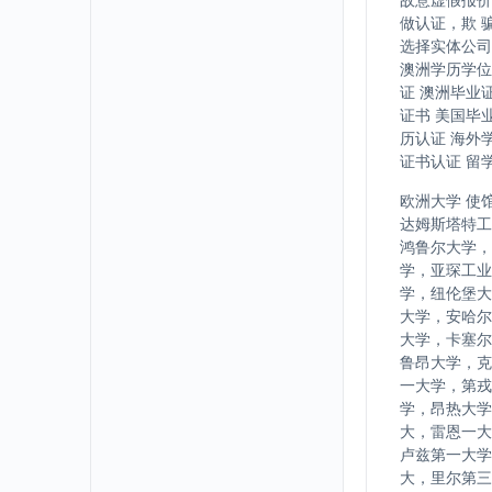
做认证，欺 
选择实体公司
澳洲学历学位
证 澳洲毕业
证书 美国毕
历认证 海外
证书认证 留
欧洲大学 使
达姆斯塔特工
鸿鲁尔大学，
学，亚琛工业
学，纽伦堡大
大学，安哈尔
大学，卡塞尔
鲁昂大学，克
一大学，第戎
学，昂热大学
大，雷恩一大
卢兹第一大学
大，里尔第三