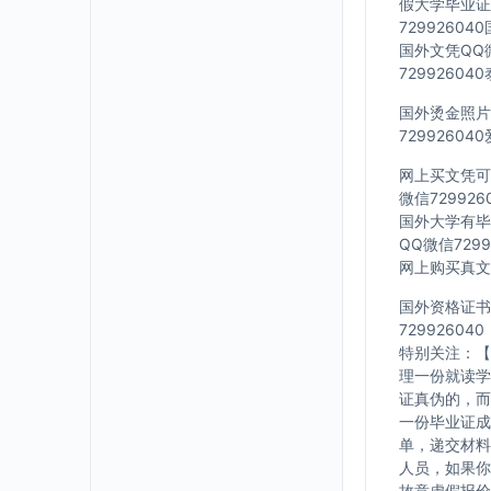
假大学毕业证Q
7299260
国外文凭QQ微
7299260
国外烫金照片Q
7299260
网上买文凭可靠
微信72992
国外大学有毕业
QQ微信729
网上购买真文凭
国外资格证书办
729926040
特别关注：【
理一份就读学
证真伪的，而
一份毕业证成
单，递交材料
人员，如果你
故意虚假报价