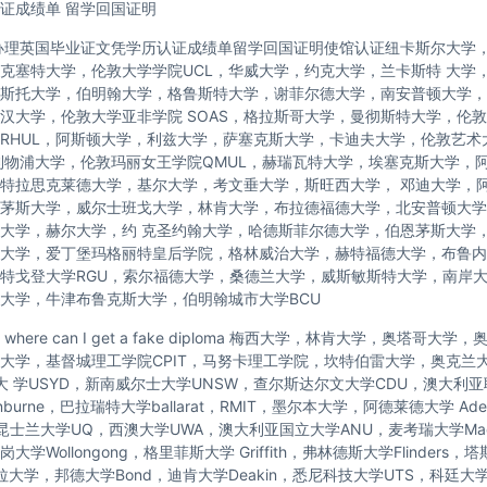
证成绩单 留学回国证明
办理英国毕业证文凭学历认证成绩单留学回国证明使馆认证纽卡斯尔大学
克塞特大学，伦敦大学学院UCL，华威大学，约克大学，兰卡斯特 大学
斯托大学，伯明翰大学，格鲁斯特大学，谢菲尔德大学，南安普顿大学，
汉大学，伦敦大学亚非学院 SOAS，格拉斯哥大学，曼彻斯特大学，伦敦
RHUL，阿斯顿大学，利兹大学，萨塞克斯大学，卡迪夫大学，伦敦艺术
利物浦大学，伦敦玛丽女王学院QMUL，赫瑞瓦特大学，埃塞克斯大学，
特拉思克莱德大学，基尔大学，考文垂大学，斯旺西大学， 邓迪大学，
茅斯大学，威尔士班戈大学，林肯大学，布拉德福德大学，北安普顿大学
大学，赫尔大学，约 克圣约翰大学，哈德斯菲尔德大学，伯恩茅斯大学
大学，爱丁堡玛格丽特皇后学院，格林威治大学，赫特福德大学，布鲁内
特戈登大学RGU，索尔福德大学，桑德兰大学，威斯敏斯特大学，南岸
大学，牛津布鲁克斯大学，伯明翰城市大学BCU
here can I get a fake diploma 梅西大学，林肯大学，奥塔哥大
托大学，基督城理工学院CPIT，马努卡理工学院，坎特伯雷大学，奥克兰
尼大 学USYD，新南威尔士大学UNSW，查尔斯达尔文大学CDU，澳大利
nburne，巴拉瑞特大学ballarat，RMIT，墨尔本大学，阿德莱德大学 Ade
，昆士兰大学UQ，西澳大学UWA，澳大利亚国立大学ANU，麦考瑞大学Macq
学Wollongong，格里菲斯大学 Griffith，弗林德斯大学Flinders
拉大学，邦德大学Bond，迪肯大学Deakin，悉尼科技大学UTS，科廷大学C