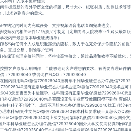
关材料）的版本更新信息，
间掌握最新的海外学历文凭的样版，尺寸大小，纸张材质，防伪技术等等
物，以求达到客户的需求。
保证在约定的时间内完成任务，支持视频语音电话查询完成进度。
与学校颁发的相关证件1:1纸质尺寸制定（定期向各大院校毕业生购买最新
学校内部最新版本毕业证成绩单）
我们绝不向任何个人或组织泄露您的隐私，致力于在充分保护你隐私的前提
务。完成交易，删除客户资料
我们在保证合理定价的同时，坚持较高性价比，通过品质和效率不断优化，
按照客户原版印刷制作，且能够达到客户理想的要求。有需要办理证件的
：729926040 或咨询在线QQ：729926040
国内能用吗Q\微信729926040挂科拿不到毕业证怎么办Q\微信72992
729926040没有正常毕业怎么办理毕业证Q\微信729926040没毕业
926040您是否因为中途辍学、挂科而没有正常毕业Q\微信729926040
门外Q\微信729926040您是否因没正常毕业而导致回国得不到教 育部认
40在校挂科了不想读了、成绩不理想怎么办Q\微信729926040找工 作没
40办理本科/研究生文凭Q\微信729926040有本科却要求硕士又怎么办Q\微信
业证Q\微信729926040网上买文凭可靠吗Q\微信729926040买国外
40国外本科毕业证怎么办理Q\微信729926040国外大学文凭高仿真制作Q\微
作Q\微信729926040怎么办理国外假毕业证Q\微信729926040哪