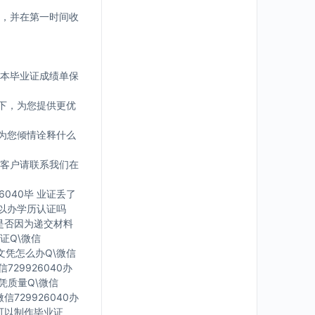
，并在第一时间收
版本毕业证成绩单保
下，为您提供更优
为您倾情诠释什么
客户请联系我们在
6040毕 业证丢了
可 以办学历认证吗
您是否因为递交材料
证Q\微信
有文凭怎么办Q\微信
729926040办
文凭质量Q\微信
信729926040办
里可以制作毕业证