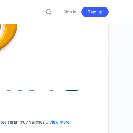
Sign in
Sign up
es serán muy valiosos...
View more