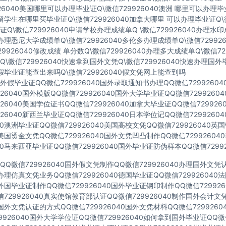
926040美国哪里可以办理毕业证Q\微信729926040澳洲 哪里可以办理
40留学生在哪里买毕业证Q\微信729926040加拿大哪里 可以办理毕业证Q\微
Q\微信729926040申请学校办理成绩单Q \微信729926040办理水
40办理悉尼大学成绩单Q\微信729926040多伦多办理成绩单Q\微信72992
729926040修改成绩 单分数Q\微信729926040办理多大成绩单Q\微信72
\微信729926040快速拿到国外文凭Q\微信729926040快速办理国外
40假毕业证能查出来吗Q\微信729926040假文凭网上能查到吗
假毕业证QQ微信729926040国外录取通知书办理QQ微信7299260
926040国外模版QQ微信729926040国外大学毕业证QQ微信729926
926040美国学位证书QQ微信729926040加拿大毕业证QQ微信72992
926040新西兰毕业证QQ微信729926040日本学位记QQ微信729926
040澳洲毕业证QQ微信729926040美国高校文凭QQ微信729926040
40美国烫金文凭QQ微信729926040国外文凭凹凸制作QQ微信7299260
040马来西亚毕业证QQ微信729926040国外毕业证防伪样本QQ微信72992
Q微信729926040国外假文凭制作QQ微信729926040办理国外文
40办理仿真文凭业务QQ微信729926040德国毕业证QQ微信72992604
40外国毕业证制作QQ微信729926040国外毕业证钢印制作QQ微信72992
729926040真实使馆教育部认证QQ微信729926040制作国外会计文
40国外文凭认证的方式QQ微信729926040国外文凭材料QQ微信729926
9926040国外大学学位证QQ微信729926040如何拿到国外毕业证QQ微信