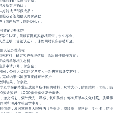
到账转制作点做电子图；
好发给客户确认；
认好转成品部做成品；
拍照或者视频确认再付余款；
户（国内顺丰，国外DHL）。
可查的证明材料
历学位认证，留服官网真实存档可查，永久存档。
人员证明（使馆认证），使馆网站真实存档可查。
部认证办理流程
相关材料，确定客户办理信息，给出最佳操作方案；
证成绩单等相关材料；
注册申请账号，付定金；
时间，公司人员陪同客户本人一起去留服递交材料；
，完成结果书留服直接邮寄给客户
收到结果，付余款。
学及学院的毕业证成绩单所使用的材料，尺寸大小，防伪结构（包括：隐
GO烫金烫银，LOGO烫金烫银复合重叠。
，激光镭射，紫外荧光，温感，复印防伪）都有原版本文凭对照。质量得
同时和海外学校留学中介，
时俱进，及时掌握各大院校的（毕业证，成绩单，资格证，学生卡，结业