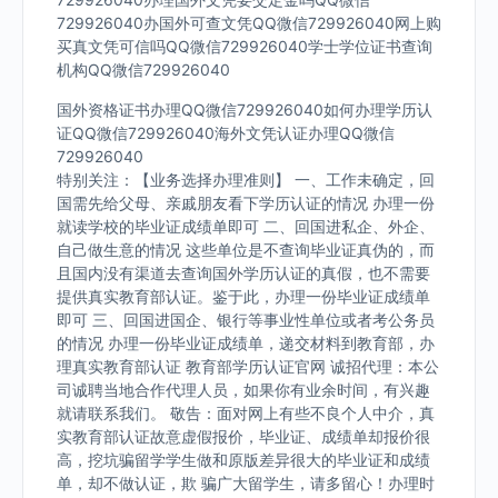
729926040办国外可查文凭QQ微信729926040网上购
买真文凭可信吗QQ微信729926040学士学位证书查询
机构QQ微信729926040
国外资格证书办理QQ微信729926040如何办理学历认
证QQ微信729926040海外文凭认证办理QQ微信
729926040
特别关注：【业务选择办理准则】 一、工作未确定，回
国需先给父母、亲戚朋友看下学历认证的情况 办理一份
就读学校的毕业证成绩单即可 二、回国进私企、外企、
自己做生意的情况 这些单位是不查询毕业证真伪的，而
且国内没有渠道去查询国外学历认证的真假，也不需要
提供真实教育部认证。鉴于此，办理一份毕业证成绩单
即可 三、回国进国企、银行等事业性单位或者考公务员
的情况 办理一份毕业证成绩单，递交材料到教育部，办
理真实教育部认证 教育部学历认证官网 诚招代理：本公
司诚聘当地合作代理人员，如果你有业余时间，有兴趣
就请联系我们。 敬告：面对网上有些不良个人中介，真
实教育部认证故意虚假报价，毕业证、成绩单却报价很
高，挖坑骗留学学生做和原版差异很大的毕业证和成绩
单，却不做认证，欺 骗广大留学生，请多留心！办理时