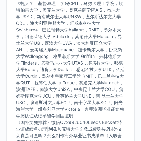
卡托大学，基督城理工学院CPIT，马努卡理工学院，坎
特伯雷大学，奥克兰大学，奥克兰商学院AIS，悉尼大
学USYD，新南威尔士大学UNSW，查尔斯达尔文大学
CDU，澳大利亚联邦大学，斯威本科技大学
Swinburne，巴拉瑞特大学ballarat，RMIT，墨尔本大
学，阿德莱德大学 Adelaide，莫纳什大学Monash，昆
士兰大学UQ，西澳大学UWA，澳大利亚国立大学
ANU，麦考瑞大学Macquarie，纽卡斯尔大学，卧龙岗
大学Wollongong，格里菲斯大学 Griffith，弗林德斯大
学Flinders，塔斯马尼亚大学UTAS，堪培拉大学，邦德
大学Bond，迪肯大学Deakin，悉尼科技大学UTS，科廷
大学Curtin，墨尔本皇家理工学院 RMIT，昆士兰科技大
学QUT，拉筹伯大学La Trobe，莫道克大学Murdoch，
澳洲TAFE，南澳大学UniSA，中央昆士兰大学CQU，詹
姆斯库克大学JCU，新英格兰大学UNE，南 昆士兰大学
USQ，埃迪斯科文大学ECU，南十字星大学SCU，阳光
海岸大学，维多利亚大学Victoria，办理澳洲毕业证文凭
学历认证成绩单留学回国证明
《国外文凭推荐》微信Q729926040Leeds Beckett毕
业证成绩单办理|利兹贝克特大学文凭成绩购买,?国外文
凭真是可查吗？怎么制作海外毕业证书成绩单《入职会