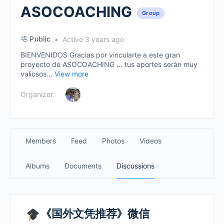
ASOCOACHING
Group
Public
Active 3 years ago
BIENVENIDOS Gracias por vincularte a este gran
proyecto de ASOCOACHING … tus aportes serán muy
valiosos...
View more
Organizer:
Members
Feed
Photos
Videos
Albums
Documents
Discussions
《国外文凭推荐》微信