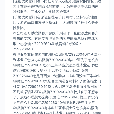
[保密优势]我们绝不向任何个人或组织泄露您的隐私，致
力于在充分保护你隐私的前提下，为您提供更优质的体
验和服务。完成交易，删除客户资料
[价格优势]我们在保证合理定价的同时，坚持较高性价
比，通过品质和效率不断优化，为您倾情诠释什么是高
性价比。
本公司还可以按照客户原版印刷制作，且能够达到客户
理想的要求。有需要办理证件的客户请联系我们在线客
服中心微信：729926040 或咨询在线QQ：
729926040
办理假毕业证在国内能用吗Q\微信729926040挂科拿不
到毕业证怎么办Q\微信729926040毕 业证丢了怎么办
Q\微信729926040没有正常毕业怎么办理毕业证Q\微
信729926040没毕业可 以办学历认证吗Q\微信
729926040您是否因为中途辍学、挂科而没有正常毕业
Q\微信729926040您是否因为递交材料不齐而被拒之门
外Q\微信729926040您是否因没正常毕业而导致回国得
不到教 育部认证Q\微信729926040在校挂科了不想读
了、成绩不理想怎么办Q\微信729926040找工 作没有
文凭怎么办Q\微信729926040办理本科/研究生文凭
Q\微信729926040有本科却要求硕士又怎么办Q\微信
729926040办理本科/硕士毕业证Q\微信729926040网