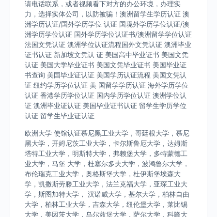
请电话联系，或者视频看下对方的办公环境，办理实
力，选择实体公司，以防被骗！澳洲留学生学历认证 澳
洲学历认证/国外学历学位 认证 国境外学历学位认证/澳
洲学历学位认证 国外学历学位认证书/澳洲留学学位认证
法国文凭认证 澳洲学位认证流程国外文凭认证 澳洲毕业
证书认证 新加坡文凭认 证 美国高中毕业证书 美国文凭
认证 美国大学毕业证书 美国文凭毕业证书 美国毕业证
书查询 美国毕业证认证 美国学历认证流程 美国文凭认
证 纽约学历学位认证 美 国留学学历认证 海外学历学位
认证 香港学历学位认证 国内学历学位认证 澳洲学位认
证 澳洲毕业证认证 美国毕业证书认证 留学生学历学位
认证 留学生毕业证认证
欧洲大学 使馆认证慕尼黑工业大学，哥廷根大学，慕尼
黑大学，开姆尼茨工业大学，卡尔斯鲁厄大学，达姆斯
塔特工业大学，明斯特大学，弗赖堡大学，多特蒙德工
业大学，马堡 大学，杜塞尔多夫大学，波鸿鲁尔大学，
布伦瑞克工业大学，奥格斯堡大学，杜伊斯堡埃森大
学，凯撒斯劳滕工业大学，法兰克福大学，亚琛工业大
学，斯图加特大学， 汉诺威大学，基尔大学，柏林自由
大学，柏林工业大学，吉森大学，纽伦堡大学，莱比锡
大学，美因茨大学，乌尔兹堡大学，萨尔大学，科隆大