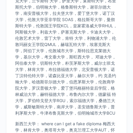
克大学，兰卡斯特 大学，萨里大学，莱斯特大学，布里
斯托大学，伯明翰大学，格鲁斯特大学，谢菲尔德大
学，南安普顿大学，拉夫堡大学，爱丁堡大学，诺丁汉
大学，伦敦大学亚非学院 SOAS，格拉斯哥大学，曼彻
斯特大学，伦敦国王学院KCL，皇家霍洛威大学RHUL，
阿斯顿大学，利兹大学，萨塞克斯大学，卡迪夫大学，
伦敦艺术大学，雷丁大学，肯特 大学，利物浦大学，伦
敦玛丽女王学院QMUL，赫瑞瓦特大学，埃塞克斯大
学，阿伯丁大学，伦敦城市大学，斯特拉思克莱德大
学，基尔大学，考文垂大学，斯旺西大学， 邓迪大学，
阿伯泰大学，切斯特大学，朴茨茅斯大学，威尔士班戈
大学，林肯大学，布拉德福德大学，北安普顿大学，诺
丁汉特伦特大学，诺森比亚大学，赫尔大学，约 克圣约
翰大学，哈德斯菲尔德大学，伯恩茅斯大学，伦敦商学
院大学，罗汉普顿大学，爱丁堡玛格丽特皇后学院，格
林威治大学，赫特福德大学，布鲁内尔大学，德蒙福 特
大学，罗伯特戈登大学RGU，索尔福德大学，桑德兰大
学，威斯敏斯特大学，南岸大学，圣安德鲁斯大学，普
利茅斯大学，牛津布鲁克斯大学，伯明翰城市大学BCU
新西兰大学： where can I get a fake diploma 梅西大
学，林肯大学，奥塔哥大学，奥克兰理工大学AUT，怀