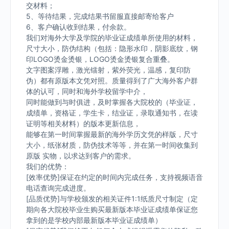
交材料；
5、等待结果，完成结果书留服直接邮寄给客户
6、客户确认收到结果，付余款。
我们对海外大学及学院的毕业证成绩单所使用的材料，
尺寸大小，防伪结构（包括：隐形水印，阴影底纹，钢
印LOGO烫金烫银，LOGO烫金烫银复合重叠。
文字图案浮雕，激光镭射，紫外荧光，温感，复印防
伪）都有原版本文凭对照。质量得到了广大海外客户群
体的认可，同时和海外学校留学中介，
同时能做到与时俱进，及时掌握各大院校的（毕业证，
成绩单，资格证，学生卡，结业证，录取通知书，在读
证明等相关材料）的版本更新信息，
能够在第一时间掌握最新的海外学历文凭的样版，尺寸
大小，纸张材质，防伪技术等等，并在第一时间收集到
原版 实物，以求达到客户的需求。
我们的优势：
[效率优势]保证在约定的时间内完成任务，支持视频语音
电话查询完成进度。
[品质优势]与学校颁发的相关证件1:1纸质尺寸制定（定
期向各大院校毕业生购买最新版本毕业证成绩单保证您
拿到的是学校内部最新版本毕业证成绩单）