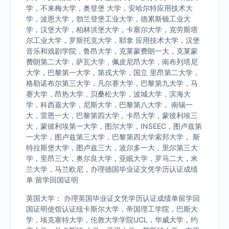
学，不来梅大学，奥登堡 大学，安哈尔特应用技术大
学，波恩大学，勃兰登堡工业大学，德累斯顿工业大
学，汉堡大学，柏林洪堡大学，卡塞尔大学，克劳斯塔
尔工业大学，罗斯托克大学，耶拿 应用技术大学，汉堡
音乐和戏剧学院，鲁昂大学，克莱蒙费朗一大，克莱蒙
费朗第二大学，萨瓦大学，佩皮尼昂大学，南布列塔尼
大学，巴黎第一大学，第戎大学，国立 里昂第二大学，
格勒诺布尔第三大学，凡尔赛大学，巴黎第九大学，马
赛大学，昂热大学，贝桑松大学，波城大学，滨海大
学，科西嘉大学，尼斯大学，巴黎第八大学， 南锡一
大，雷恩一大，巴黎第四大学，卡昂大学，蒙彼利埃三
大，蒙彼利埃第一大学，图尔大学，INSEEC，图卢兹第
一大学，图卢兹第三大学，巴黎第四大学索邦大学， 斯
特拉斯堡大学，图卢兹三大，波尔多一大，里尔第三大
学，里昂三大，奥尔良大学，亚眠大学，罗马二大，米
兰大学，马兰欧尼，办理德国毕业证文凭学历认证成绩
单 留学回国证明
英国大学： 办理英国毕业证文凭学历认证成绩单留学回
国证明使馆认证纽卡斯尔大学，帝国理工学院，巴斯大
学，埃克塞特大学，伦敦大学学院UCL，华威大学，约