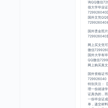
询QQ微信72
假大学毕业证Q
7299260
国外文凭QQ微
7299260
国外烫金照片Q
7299260
网上买文凭可靠
微信72992
国外大学有毕业
QQ微信729
网上购买真文凭
国外资格证书办
729926040
特别关注：【
理一份就读学
证真伪的，而
一份毕业证成
单，递交材料