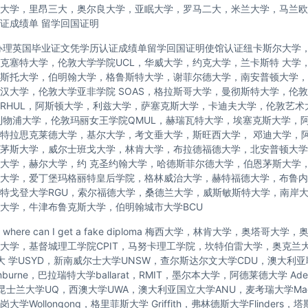
大学，里昂三大，奥尔良大学，亚眠大学，罗马二大，米兰大学，马兰欧
证成绩单 留学回国证明
办理英国毕业证文凭学历认证成绩单留学回国证明使馆认证纽卡斯尔大学
克塞特大学，伦敦大学学院UCL，华威大学，约克大学，兰卡斯特 大学
斯托大学，伯明翰大学，格鲁斯特大学，谢菲尔德大学，南安普顿大学，
汉大学，伦敦大学亚非学院 SOAS，格拉斯哥大学，曼彻斯特大学，伦敦
RHUL，阿斯顿大学，利兹大学，萨塞克斯大学，卡迪夫大学，伦敦艺术
利物浦大学，伦敦玛丽女王学院QMUL，赫瑞瓦特大学，埃塞克斯大学，
特拉思克莱德大学，基尔大学，考文垂大学，斯旺西大学， 邓迪大学，
茅斯大学，威尔士班戈大学，林肯大学，布拉德福德大学，北安普顿大学
大学，赫尔大学，约 克圣约翰大学，哈德斯菲尔德大学，伯恩茅斯大学
大学，爱丁堡玛格丽特皇后学院，格林威治大学，赫特福德大学，布鲁内
特戈登大学RGU，索尔福德大学，桑德兰大学，威斯敏斯特大学，南岸
大学，牛津布鲁克斯大学，伯明翰城市大学BCU
here can I get a fake diploma 梅西大学，林肯大学，奥塔哥大
托大学，基督城理工学院CPIT，马努卡理工学院，坎特伯雷大学，奥克兰
尼大 学USYD，新南威尔士大学UNSW，查尔斯达尔文大学CDU，澳大利
nburne，巴拉瑞特大学ballarat，RMIT，墨尔本大学，阿德莱德大学 Ade
，昆士兰大学UQ，西澳大学UWA，澳大利亚国立大学ANU，麦考瑞大学Macq
学Wollongong，格里菲斯大学 Griffith，弗林德斯大学Flinders