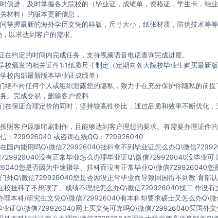
时俱进，及时掌握各大院校的（毕业证，成绩单，资格证，学生卡，结业
关材料）的版本更新信息，
间掌握最新的海外学历文凭的样版，尺寸大小，纸张材质，防伪技术等等
物，以求达到客户的需求。
保证在约定的时间内完成任务，支持视频语音电话查询完成进度。
与学校颁发的相关证件1:1纸质尺寸制定（定期向各大院校毕业生购买最新
学校内部最新版本毕业证成绩单）
我们绝不向任何个人或组织泄露您的隐私，致力于在充分保护你隐私的前提
务。完成交易，删除客户资料
我们在保证合理定价的同时，坚持较高性价比，通过品质和效率不断优化，
按照客户原版印刷制作，且能够达到客户理想的要求。有需要办理证件的
：729926040 或咨询在线QQ：729926040
国内能用吗Q\微信729926040挂科拿不到毕业证怎么办Q\微信72992
729926040没有正常毕业怎么办理毕业证Q\微信729926040没毕业
926040您是否因为中途辍学、挂科而没有正常毕业Q\微信729926040
门外Q\微信729926040您是否因没正常毕业而导致回国得不到教 育部认
40在校挂科了不想读了、成绩不理想怎么办Q\微信729926040找工 作没
40办理本科/研究生文凭Q\微信729926040有本科却要求硕士又怎么办Q\微信
业证Q\微信729926040网上买文凭可靠吗Q\微信729926040买国外