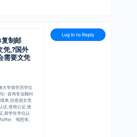
Log In to Reply
绩单复制邮
文凭,?国外
会需要文凭
第安纳大学假学历学位
吗》咨询专业顾问
成绩单,仿造假文凭
认证,使馆公证,使
证,留学生学位认
ffer、驾照等。