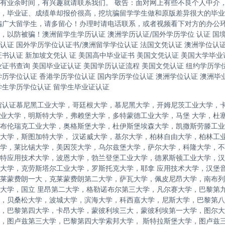
有业余时间，有兴趣就请联系我们。 敬告：面对网上有些不良个人中介
，毕业证、成绩单却报价很高，挖坑骗留学学生做和原版差异很大的毕业
骗广大留学生，请多留心！办理时请电话联系，或者视频看下对方的办公
，以防被骗！澳洲留学生学历认证 澳洲学历认证/国外学历学位 认证 国
认证 国外学历学位认证书/澳洲留学学位认证 法国文凭认证 澳洲学位认
证书认证 新加坡文凭认 证 美国高中毕业证书 美国文凭认证 美国大学毕业
业证书查询 美国毕业证认证 美国学历认证流程 美国文凭认证 纽约学历学位
学历学位认证 香港学历学位认证 国内学历学位认证 澳洲学位认证 澳洲毕
学生学历学位认证 留学生毕业证认证
馆认证慕尼黑工业大学，哥廷根大学，慕尼黑大学，开姆尼茨工业大学，
业大学，明斯特大学，弗赖堡大学，多特蒙德工业大学，马堡 大学，杜
布伦瑞克工业大学，奥格斯堡大学，杜伊斯堡埃森大学，凯撒斯劳滕工业
大学，斯图加特大学， 汉诺威大学，基尔大学，柏林自由大学，柏林工
学，莱比锡大学，美因茨大学，乌尔兹堡大学，萨尔大学，科隆大学，不
特应用技术大学，波恩大学，勃兰登堡工业大学，德累斯顿工业大学，汉
大学，克劳斯塔尔工业大学，罗斯托克大学，耶拿 应用技术大学，汉堡
莱蒙费朗一大，克莱蒙费朗第二大学，萨瓦大学，佩皮尼昂大学，南布列
大学，国立 里昂第二大学，格勒诺布尔第三大学，凡尔赛大学，巴黎第
，贝桑松大学，波城大学，滨海大学，科西嘉大学，尼斯大学，巴黎第八
，巴黎第四大学，卡昂大学，蒙彼利埃三大，蒙彼利埃第一大学，图尔大学，
，图卢兹第三大学，巴黎第四大学索邦大学， 斯特拉斯堡大学，图卢兹