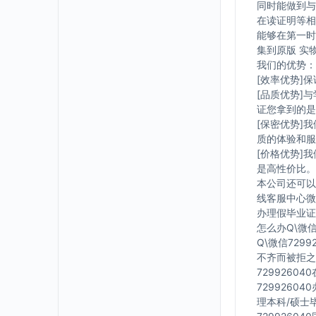
同时能做到与
在读证明等相
能够在第一时
集到原版 实
我们的优势：
[效率优势]
[品质优势]
证您拿到的是
[保密优势]
质的体验和服
[价格优势]
是高性价比。
本公司还可以
线客服中心微信
办理假毕业证在
怎么办Q\微信
Q\微信729
不齐而被拒之
7299260
7299260
理本科/硕士毕