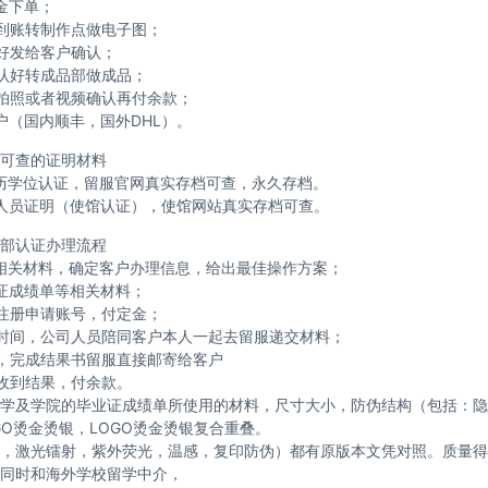
金下单；
到账转制作点做电子图；
好发给客户确认；
认好转成品部做成品；
拍照或者视频确认再付余款；
户（国内顺丰，国外DHL）。
可查的证明材料
历学位认证，留服官网真实存档可查，永久存档。
人员证明（使馆认证），使馆网站真实存档可查。
部认证办理流程
相关材料，确定客户办理信息，给出最佳操作方案；
证成绩单等相关材料；
注册申请账号，付定金；
时间，公司人员陪同客户本人一起去留服递交材料；
，完成结果书留服直接邮寄给客户
收到结果，付余款。
学及学院的毕业证成绩单所使用的材料，尺寸大小，防伪结构（包括：隐
GO烫金烫银，LOGO烫金烫银复合重叠。
，激光镭射，紫外荧光，温感，复印防伪）都有原版本文凭对照。质量得
同时和海外学校留学中介，