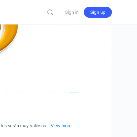
Sign in
Sign up
es serán muy valiosos...
View more