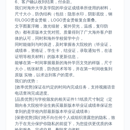
6、客户确认收到结果，付余款。
我们对海外大学及学院的毕业证成绩单所使用的材料，
尺寸大小，防伪结构（包括：隐形水印，阴影底纹，钢
印LOGO烫金烫银，LOGO烫金烫银复合重叠。
文字图案浮雕，激光镭射，紫外荧光，温感，复印防
伪）都有原版本文凭对照。质量得到了广大海外客户群
体的认可，同时和海外学校留学中介，
同时能做到与时俱进，及时掌握各大院校的（毕业证，
成绩单，资格证，学生卡，结业证，录取通知书，在读
证明等相关材料）的版本更新信息，
能够在第一时间掌握最新的海外学历文凭的样版，尺寸
大小，纸张材质，防伪技术等等，并在第一时间收集到
原版 实物，以求达到客户的需求。
我们的优势：
[效率优势]保证在约定的时间内完成任务，支持视频语音
电话查询完成进度。
[品质优势]与学校颁发的相关证件1:1纸质尺寸制定（定
期向各大院校毕业生购买最新版本毕业证成绩单保证您
拿到的是学校内部最新版本毕业证成绩单）
[保密优势]我们绝不向任何个人或组织泄露您的隐私，致
力于在充分保护你隐私的前提下，为您提供更优质的体
验和服务。完成交易，删除客户资料