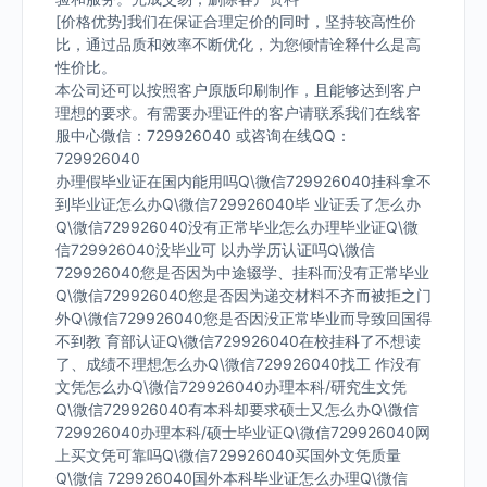
[价格优势]我们在保证合理定价的同时，坚持较高性价
比，通过品质和效率不断优化，为您倾情诠释什么是高
性价比。
本公司还可以按照客户原版印刷制作，且能够达到客户
理想的要求。有需要办理证件的客户请联系我们在线客
服中心微信：729926040 或咨询在线QQ：
729926040
办理假毕业证在国内能用吗Q\微信729926040挂科拿不
到毕业证怎么办Q\微信729926040毕 业证丢了怎么办
Q\微信729926040没有正常毕业怎么办理毕业证Q\微
信729926040没毕业可 以办学历认证吗Q\微信
729926040您是否因为中途辍学、挂科而没有正常毕业
Q\微信729926040您是否因为递交材料不齐而被拒之门
外Q\微信729926040您是否因没正常毕业而导致回国得
不到教 育部认证Q\微信729926040在校挂科了不想读
了、成绩不理想怎么办Q\微信729926040找工 作没有
文凭怎么办Q\微信729926040办理本科/研究生文凭
Q\微信729926040有本科却要求硕士又怎么办Q\微信
729926040办理本科/硕士毕业证Q\微信729926040网
上买文凭可靠吗Q\微信729926040买国外文凭质量
Q\微信 729926040国外本科毕业证怎么办理Q\微信