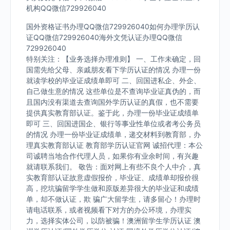
机构QQ微信729926040
国外资格证书办理QQ微信729926040如何办理学历认
证QQ微信729926040海外文凭认证办理QQ微信
729926040
特别关注：【业务选择办理准则】 一、工作未确定，回
国需先给父母、亲戚朋友看下学历认证的情况 办理一份
就读学校的毕业证成绩单即可 二、回国进私企、外企、
自己做生意的情况 这些单位是不查询毕业证真伪的，而
且国内没有渠道去查询国外学历认证的真假，也不需要
提供真实教育部认证。鉴于此，办理一份毕业证成绩单
即可 三、回国进国企、银行等事业性单位或者考公务员
的情况 办理一份毕业证成绩单，递交材料到教育部，办
理真实教育部认证 教育部学历认证官网 诚招代理：本公
司诚聘当地合作代理人员，如果你有业余时间，有兴趣
就请联系我们。 敬告：面对网上有些不良个人中介，真
实教育部认证故意虚假报价，毕业证、成绩单却报价很
高，挖坑骗留学学生做和原版差异很大的毕业证和成绩
单，却不做认证，欺 骗广大留学生，请多留心！办理时
请电话联系，或者视频看下对方的办公环境，办理实
力，选择实体公司，以防被骗！澳洲留学生学历认证 澳