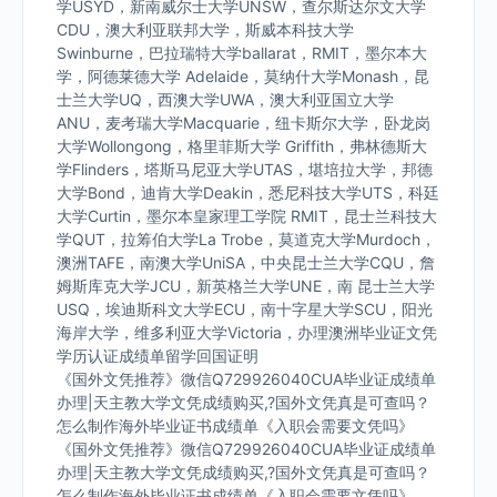
学USYD，新南威尔士大学UNSW，查尔斯达尔文大学
CDU，澳大利亚联邦大学，斯威本科技大学
Swinburne，巴拉瑞特大学ballarat，RMIT，墨尔本大
学，阿德莱德大学 Adelaide，莫纳什大学Monash，昆
士兰大学UQ，西澳大学UWA，澳大利亚国立大学
ANU，麦考瑞大学Macquarie，纽卡斯尔大学，卧龙岗
大学Wollongong，格里菲斯大学 Griffith，弗林德斯大
学Flinders，塔斯马尼亚大学UTAS，堪培拉大学，邦德
大学Bond，迪肯大学Deakin，悉尼科技大学UTS，科廷
大学Curtin，墨尔本皇家理工学院 RMIT，昆士兰科技大
学QUT，拉筹伯大学La Trobe，莫道克大学Murdoch，
澳洲TAFE，南澳大学UniSA，中央昆士兰大学CQU，詹
姆斯库克大学JCU，新英格兰大学UNE，南 昆士兰大学
USQ，埃迪斯科文大学ECU，南十字星大学SCU，阳光
海岸大学，维多利亚大学Victoria，办理澳洲毕业证文凭
学历认证成绩单留学回国证明
《国外文凭推荐》微信Q729926040CUA毕业证成绩单
办理|天主教大学文凭成绩购买,?国外文凭真是可查吗？
怎么制作海外毕业证书成绩单《入职会需要文凭吗》
《国外文凭推荐》微信Q729926040CUA毕业证成绩单
办理|天主教大学文凭成绩购买,?国外文凭真是可查吗？
怎么制作海外毕业证书成绩单《入职会需要文凭吗》