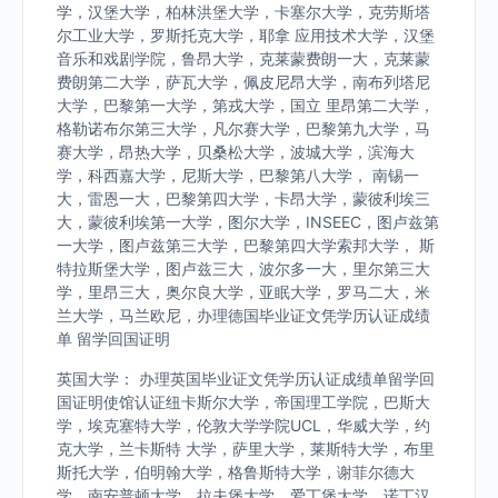
学，汉堡大学，柏林洪堡大学，卡塞尔大学，克劳斯塔
尔工业大学，罗斯托克大学，耶拿 应用技术大学，汉堡
音乐和戏剧学院，鲁昂大学，克莱蒙费朗一大，克莱蒙
费朗第二大学，萨瓦大学，佩皮尼昂大学，南布列塔尼
大学，巴黎第一大学，第戎大学，国立 里昂第二大学，
格勒诺布尔第三大学，凡尔赛大学，巴黎第九大学，马
赛大学，昂热大学，贝桑松大学，波城大学，滨海大
学，科西嘉大学，尼斯大学，巴黎第八大学， 南锡一
大，雷恩一大，巴黎第四大学，卡昂大学，蒙彼利埃三
大，蒙彼利埃第一大学，图尔大学，INSEEC，图卢兹第
一大学，图卢兹第三大学，巴黎第四大学索邦大学， 斯
特拉斯堡大学，图卢兹三大，波尔多一大，里尔第三大
学，里昂三大，奥尔良大学，亚眠大学，罗马二大，米
兰大学，马兰欧尼，办理德国毕业证文凭学历认证成绩
单 留学回国证明
英国大学： 办理英国毕业证文凭学历认证成绩单留学回
国证明使馆认证纽卡斯尔大学，帝国理工学院，巴斯大
学，埃克塞特大学，伦敦大学学院UCL，华威大学，约
克大学，兰卡斯特 大学，萨里大学，莱斯特大学，布里
斯托大学，伯明翰大学，格鲁斯特大学，谢菲尔德大
学，南安普顿大学，拉夫堡大学，爱丁堡大学，诺丁汉