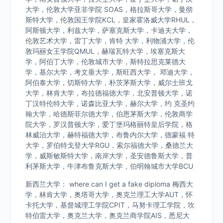
大学，伦敦大学亚非学院 SOAS，格拉斯哥大学，曼彻
斯特大学，伦敦国王学院KCL，皇家霍洛威大学RHUL，
阿斯顿大学，利兹大学，萨塞克斯大学，卡迪夫大学，
伦敦艺术大学，雷丁大学，肯特 大学，利物浦大学，伦
敦玛丽女王学院QMUL，赫瑞瓦特大学，埃塞克斯大
学，阿伯丁大学，伦敦城市大学，斯特拉思克莱德大
学，基尔大学，考文垂大学，斯旺西大学， 邓迪大学，
阿伯泰大学，切斯特大学，朴茨茅斯大学，威尔士班戈
大学，林肯大学，布拉德福德大学，北安普顿大学，诺
丁汉特伦特大学，诺森比亚大学，赫尔大学，约 克圣约
翰大学，哈德斯菲尔德大学，伯恩茅斯大学，伦敦商学
院大学，罗汉普顿大学，爱丁堡玛格丽特皇后学院，格
林威治大学，赫特福德大学，布鲁内尔大学，德蒙福 特
大学，罗伯特戈登大学RGU，索尔福德大学，桑德兰大
学，威斯敏斯特大学，南岸大学，圣安德鲁斯大学，普
利茅斯大学，牛津布鲁克斯大学，伯明翰城市大学BCU
新西兰大学： where can I get a fake diploma 梅西大
学，林肯大学，奥塔哥大学，奥克兰理工大学AUT，怀
卡托大学，基督城理工学院CPIT，马努卡理工学院，坎
特伯雷大学，奥克兰大学，奥克兰商学院AIS，悉尼大