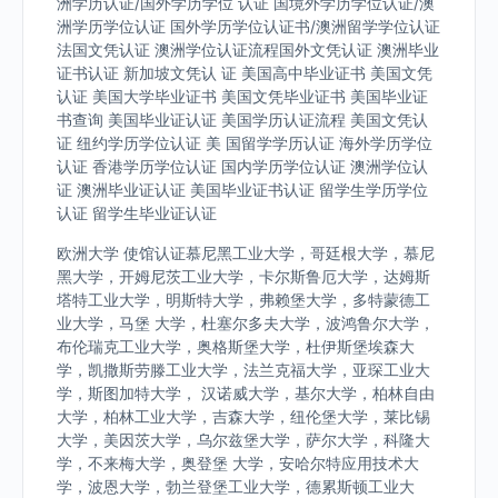
洲学历认证/国外学历学位 认证 国境外学历学位认证/澳
洲学历学位认证 国外学历学位认证书/澳洲留学学位认证
法国文凭认证 澳洲学位认证流程国外文凭认证 澳洲毕业
证书认证 新加坡文凭认 证 美国高中毕业证书 美国文凭
认证 美国大学毕业证书 美国文凭毕业证书 美国毕业证
书查询 美国毕业证认证 美国学历认证流程 美国文凭认
证 纽约学历学位认证 美 国留学学历认证 海外学历学位
认证 香港学历学位认证 国内学历学位认证 澳洲学位认
证 澳洲毕业证认证 美国毕业证书认证 留学生学历学位
认证 留学生毕业证认证
欧洲大学 使馆认证慕尼黑工业大学，哥廷根大学，慕尼
黑大学，开姆尼茨工业大学，卡尔斯鲁厄大学，达姆斯
塔特工业大学，明斯特大学，弗赖堡大学，多特蒙德工
业大学，马堡 大学，杜塞尔多夫大学，波鸿鲁尔大学，
布伦瑞克工业大学，奥格斯堡大学，杜伊斯堡埃森大
学，凯撒斯劳滕工业大学，法兰克福大学，亚琛工业大
学，斯图加特大学， 汉诺威大学，基尔大学，柏林自由
大学，柏林工业大学，吉森大学，纽伦堡大学，莱比锡
大学，美因茨大学，乌尔兹堡大学，萨尔大学，科隆大
学，不来梅大学，奥登堡 大学，安哈尔特应用技术大
学，波恩大学，勃兰登堡工业大学，德累斯顿工业大