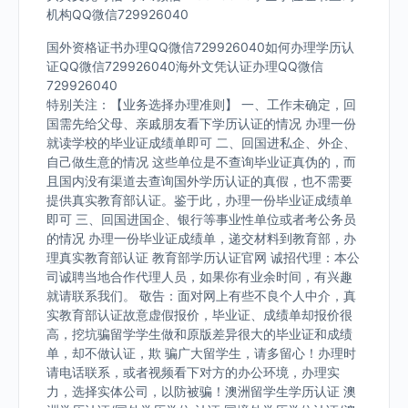
机构QQ微信729926040
国外资格证书办理QQ微信729926040如何办理学历认
证QQ微信729926040海外文凭认证办理QQ微信
729926040
特别关注：【业务选择办理准则】 一、工作未确定，回
国需先给父母、亲戚朋友看下学历认证的情况 办理一份
就读学校的毕业证成绩单即可 二、回国进私企、外企、
自己做生意的情况 这些单位是不查询毕业证真伪的，而
且国内没有渠道去查询国外学历认证的真假，也不需要
提供真实教育部认证。鉴于此，办理一份毕业证成绩单
即可 三、回国进国企、银行等事业性单位或者考公务员
的情况 办理一份毕业证成绩单，递交材料到教育部，办
理真实教育部认证 教育部学历认证官网 诚招代理：本公
司诚聘当地合作代理人员，如果你有业余时间，有兴趣
就请联系我们。 敬告：面对网上有些不良个人中介，真
实教育部认证故意虚假报价，毕业证、成绩单却报价很
高，挖坑骗留学学生做和原版差异很大的毕业证和成绩
单，却不做认证，欺 骗广大留学生，请多留心！办理时
请电话联系，或者视频看下对方的办公环境，办理实
力，选择实体公司，以防被骗！澳洲留学生学历认证 澳