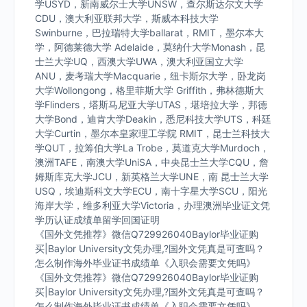
学USYD，新南威尔士大学UNSW，查尔斯达尔文大学
CDU，澳大利亚联邦大学，斯威本科技大学
Swinburne，巴拉瑞特大学ballarat，RMIT，墨尔本大
学，阿德莱德大学 Adelaide，莫纳什大学Monash，昆
士兰大学UQ，西澳大学UWA，澳大利亚国立大学
ANU，麦考瑞大学Macquarie，纽卡斯尔大学，卧龙岗
大学Wollongong，格里菲斯大学 Griffith，弗林德斯大
学Flinders，塔斯马尼亚大学UTAS，堪培拉大学，邦德
大学Bond，迪肯大学Deakin，悉尼科技大学UTS，科廷
大学Curtin，墨尔本皇家理工学院 RMIT，昆士兰科技大
学QUT，拉筹伯大学La Trobe，莫道克大学Murdoch，
澳洲TAFE，南澳大学UniSA，中央昆士兰大学CQU，詹
姆斯库克大学JCU，新英格兰大学UNE，南 昆士兰大学
USQ，埃迪斯科文大学ECU，南十字星大学SCU，阳光
海岸大学，维多利亚大学Victoria，办理澳洲毕业证文凭
学历认证成绩单留学回国证明
《国外文凭推荐》微信Q729926040Baylor毕业证购
买|Baylor University文凭办理,?国外文凭真是可查吗？
怎么制作海外毕业证书成绩单《入职会需要文凭吗》
《国外文凭推荐》微信Q729926040Baylor毕业证购
买|Baylor University文凭办理,?国外文凭真是可查吗？
怎么制作海外毕业证书成绩单《入职会需要文凭吗》