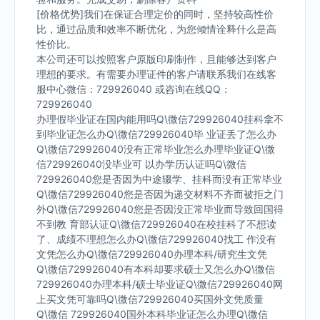
[价格优势]我们在保证合理定价的同时，坚持较高性价
比，通过品质和效率不断优化，为您倾情诠释什么是高
性价比。
本公司还可以按照客户原版印刷制作，且能够达到客户
理想的要求。有需要办理证件的客户请联系我们在线客
服中心微信：729926040 或咨询在线QQ：
729926040
办理假毕业证在国内能用吗Q\微信729926040挂科拿不
到毕业证怎么办Q\微信729926040毕 业证丢了怎么办
Q\微信729926040没有正常毕业怎么办理毕业证Q\微
信729926040没毕业可 以办学历认证吗Q\微信
729926040您是否因为中途辍学、挂科而没有正常毕业
Q\微信729926040您是否因为递交材料不齐而被拒之门
外Q\微信729926040您是否因没正常毕业而导致回国得
不到教 育部认证Q\微信729926040在校挂科了不想读
了、成绩不理想怎么办Q\微信729926040找工 作没有
文凭怎么办Q\微信729926040办理本科/研究生文凭
Q\微信729926040有本科却要求硕士又怎么办Q\微信
729926040办理本科/硕士毕业证Q\微信729926040网
上买文凭可靠吗Q\微信729926040买国外文凭质量
Q\微信 729926040国外本科毕业证怎么办理Q\微信