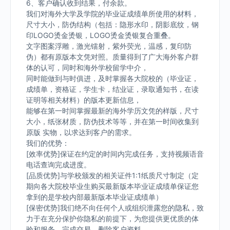
6、客户确认收到结果，付余款。
我们对海外大学及学院的毕业证成绩单所使用的材料，
尺寸大小，防伪结构（包括：隐形水印，阴影底纹，钢
印LOGO烫金烫银，LOGO烫金烫银复合重叠。
文字图案浮雕，激光镭射，紫外荧光，温感，复印防
伪）都有原版本文凭对照。质量得到了广大海外客户群
体的认可，同时和海外学校留学中介，
同时能做到与时俱进，及时掌握各大院校的（毕业证，
成绩单，资格证，学生卡，结业证，录取通知书，在读
证明等相关材料）的版本更新信息，
能够在第一时间掌握最新的海外学历文凭的样版，尺寸
大小，纸张材质，防伪技术等等，并在第一时间收集到
原版 实物，以求达到客户的需求。
我们的优势：
[效率优势]保证在约定的时间内完成任务，支持视频语音
电话查询完成进度。
[品质优势]与学校颁发的相关证件1:1纸质尺寸制定（定
期向各大院校毕业生购买最新版本毕业证成绩单保证您
拿到的是学校内部最新版本毕业证成绩单）
[保密优势]我们绝不向任何个人或组织泄露您的隐私，致
力于在充分保护你隐私的前提下，为您提供更优质的体
验和服务。完成交易，删除客户资料