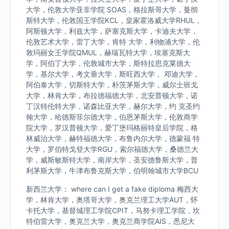
大学，伦敦大学亚非学院 SOAS，格拉斯哥大学，曼彻
斯特大学，伦敦国王学院KCL，皇家霍洛威大学RHUL，
阿斯顿大学，利兹大学，萨塞克斯大学，卡迪夫大学，
伦敦艺术大学，雷丁大学，肯特 大学，利物浦大学，伦
敦玛丽女王学院QMUL，赫瑞瓦特大学，埃塞克斯大
学，阿伯丁大学，伦敦城市大学，斯特拉思克莱德大
学，基尔大学，考文垂大学，斯旺西大学， 邓迪大学，
阿伯泰大学，切斯特大学，朴茨茅斯大学，威尔士班戈
大学，林肯大学，布拉德福德大学，北安普顿大学，诺
丁汉特伦特大学，诺森比亚大学，赫尔大学，约 克圣约
翰大学，哈德斯菲尔德大学，伯恩茅斯大学，伦敦商学
院大学，罗汉普顿大学，爱丁堡玛格丽特皇后学院，格
林威治大学，赫特福德大学，布鲁内尔大学，德蒙福 特
大学，罗伯特戈登大学RGU，索尔福德大学，桑德兰大
学，威斯敏斯特大学，南岸大学，圣安德鲁斯大学，普
利茅斯大学，牛津布鲁克斯大学，伯明翰城市大学BCU
新西兰大学： where can I get a fake diploma 梅西大
学，林肯大学，奥塔哥大学，奥克兰理工大学AUT，怀
卡托大学，基督城理工学院CPIT，马努卡理工学院，坎
特伯雷大学，奥克兰大学，奥克兰商学院AIS，悉尼大