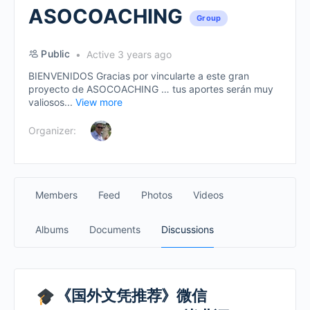
ASOCOACHING
Group
Public
Active 3 years ago
BIENVENIDOS Gracias por vincularte a este gran
proyecto de ASOCOACHING … tus aportes serán muy
valiosos...
View more
Organizer:
Members
Feed
Photos
Videos
Albums
Documents
Discussions
《国外文凭推荐》微信