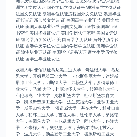
洲学历认证/国外学历学位 认证 国境外学历学位认证/澳
洲学历学位认证 国外学历学位认证书/澳洲留学学位认证
法国文凭认证 澳洲学位认证流程国外文凭认证 澳洲毕业
证书认证 新加坡文凭认 证 美国高中毕业证书 美国文凭
认证 美国大学毕业证书 美国文凭毕业证书 美国毕业证
书查询 美国毕业证认证 美国学历认证流程 美国文凭认
证 纽约学历学位认证 美 国留学学历认证 海外学历学位
认证 香港学历学位认证 国内学历学位认证 澳洲学位认
证 澳洲毕业证认证 美国毕业证书认证 留学生学历学位
认证 留学生毕业证认证
欧洲大学 使馆认证慕尼黑工业大学，哥廷根大学，慕尼
黑大学，开姆尼茨工业大学，卡尔斯鲁厄大学，达姆斯
塔特工业大学，明斯特大学，弗赖堡大学，多特蒙德工
业大学，马堡 大学，杜塞尔多夫大学，波鸿鲁尔大学，
布伦瑞克工业大学，奥格斯堡大学，杜伊斯堡埃森大
学，凯撒斯劳滕工业大学，法兰克福大学，亚琛工业大
学，斯图加特大学， 汉诺威大学，基尔大学，柏林自由
大学，柏林工业大学，吉森大学，纽伦堡大学，莱比锡
大学，美因茨大学，乌尔兹堡大学，萨尔大学，科隆大
学，不来梅大学，奥登堡 大学，安哈尔特应用技术大
学，波恩大学，勃兰登堡工业大学，德累斯顿工业大