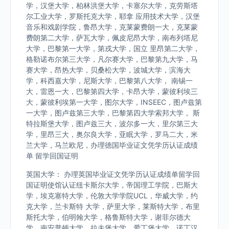
学，汉堡大学，柏林洪堡大学，卡塞尔大学，克劳斯塔
尔工业大学，罗斯托克大学，耶拿 应用技术大学，汉堡
音乐和戏剧学院，鲁昂大学，克莱蒙费朗一大，克莱蒙
费朗第二大学，萨瓦大学，佩皮尼昂大学，南布列塔尼
大学，巴黎第一大学，第戎大学，国立 里昂第二大学，
格勒诺布尔第三大学，凡尔赛大学，巴黎第九大学，马
赛大学，昂热大学，贝桑松大学，波城大学，滨海大
学，科西嘉大学，尼斯大学，巴黎第八大学， 南锡一
大，雷恩一大，巴黎第四大学，卡昂大学，蒙彼利埃三
大，蒙彼利埃第一大学，图尔大学，INSEEC，图卢兹第
一大学，图卢兹第三大学，巴黎第四大学索邦大学， 斯
特拉斯堡大学，图卢兹三大，波尔多一大，里尔第三大
学，里昂三大，奥尔良大学，亚眠大学，罗马二大，米
兰大学，马兰欧尼，办理德国毕业证文凭学历认证成绩
单 留学回国证明
英国大学： 办理英国毕业证文凭学历认证成绩单留学回
国证明使馆认证纽卡斯尔大学，帝国理工学院，巴斯大
学，埃克塞特大学，伦敦大学学院UCL，华威大学，约
克大学，兰卡斯特 大学，萨里大学，莱斯特大学，布里
斯托大学，伯明翰大学，格鲁斯特大学，谢菲尔德大
学，南安普顿大学，拉夫堡大学，爱丁堡大学，诺丁汉