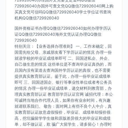
729926040办国外可查文凭QQ微信729926040网上购
买真文凭可信吗QQ微信729926040学士学位证书查询
机构QQ微信729926040
国外资格证书办理QQ微信729926040如何办理学历认
证QQ微信729926040海外文凭认证办理QQ微信
729926040
特别关注：【业务选择办理准则】 一、工作未确定，回
国需先给父母、亲戚朋友看下学历认证的情况 办理一份
就读学校的毕业证成绩单即可 二、回国进私企、外企、
自己做生意的情况 这些单位是不查询毕业证真伪的，而
且国内没有渠道去查询国外学历认证的真假，也不需要
提供真实教育部认证。鉴于此，办理一份毕业证成绩单
即可 三、回国进国企、银行等事业性单位或者考公务员
的情况 办理一份毕业证成绩单，递交材料到教育部，办
理真实教育部认证 教育部学历认证官网 诚招代理：本公
司诚聘当地合作代理人员，如果你有业余时间，有兴趣
就请联系我们。 敬告：面对网上有些不良个人中介，真
实教育部认证故意虚假报价，毕业证、成绩单却报价很
高，挖坑骗留学学生做和原版差异很大的毕业证和成绩
单，却不做认证，欺 骗广大留学生，请多留心！办理时