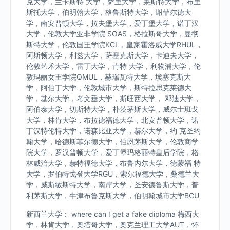
克大学，兰卡斯特 大学，萨里大学，莱斯特大学，布里
斯托大学，伯明翰大学，格鲁斯特大学，谢菲尔德大
学，南安普顿大学，拉夫堡大学，爱丁堡大学，诺丁汉
大学，伦敦大学亚非学院 SOAS，格拉斯哥大学，曼彻
斯特大学，伦敦国王学院KCL，皇家霍洛威大学RHUL，
阿斯顿大学，利兹大学，萨塞克斯大学，卡迪夫大学，
伦敦艺术大学，雷丁大学，肯特 大学，利物浦大学，伦
敦玛丽女王学院QMUL，赫瑞瓦特大学，埃塞克斯大
学，阿伯丁大学，伦敦城市大学，斯特拉思克莱德大
学，基尔大学，考文垂大学，斯旺西大学， 邓迪大学，
阿伯泰大学，切斯特大学，朴茨茅斯大学，威尔士班戈
大学，林肯大学，布拉德福德大学，北安普顿大学，诺
丁汉特伦特大学，诺森比亚大学，赫尔大学，约 克圣约
翰大学，哈德斯菲尔德大学，伯恩茅斯大学，伦敦商学
院大学，罗汉普顿大学，爱丁堡玛格丽特皇后学院，格
林威治大学，赫特福德大学，布鲁内尔大学，德蒙福 特
大学，罗伯特戈登大学RGU，索尔福德大学，桑德兰大
学，威斯敏斯特大学，南岸大学，圣安德鲁斯大学，普
利茅斯大学，牛津布鲁克斯大学，伯明翰城市大学BCU
新西兰大学： where can I get a fake diploma 梅西大
学，林肯大学，奥塔哥大学，奥克兰理工大学AUT，怀