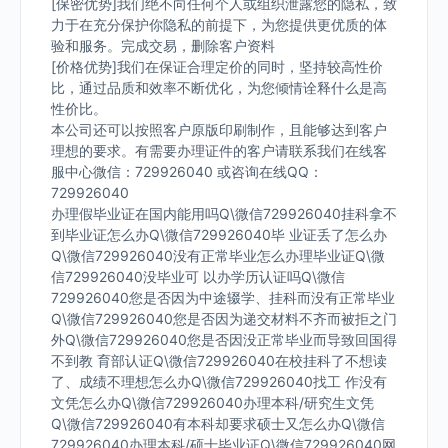
[保密优势]我们绝不向任何个人或组织泄露您的隐私，致
力于在充分保护你隐私的前提下，为您提供更优质的体
验和服务。完成交易，删除客户资料
[价格优势]我们在保证合理定价的同时，坚持较高性价
比，通过品质和效率不断优化，为您倾情诠释什么是高
性价比。
本公司还可以按照客户原版印刷制作，且能够达到客户
理想的要求。有需要办理证件的客户请联系我们在线客
服中心微信：729926040 或咨询在线QQ：
729926040
办理假毕业证在国内能用吗Q\微信729926040挂科拿不
到毕业证怎么办Q\微信729926040毕 业证丢了怎么办
Q\微信729926040没有正常毕业怎么办理毕业证Q\微
信729926040没毕业可 以办学历认证吗Q\微信
729926040您是否因为中途辍学、挂科而没有正常毕业
Q\微信729926040您是否因为递交材料不齐而被拒之门
外Q\微信729926040您是否因没正常毕业而导致回国得
不到教 育部认证Q\微信729926040在校挂科了不想读
了、成绩不理想怎么办Q\微信729926040找工 作没有
文凭怎么办Q\微信729926040办理本科/研究生文凭
Q\微信729926040有本科却要求硕士又怎么办Q\微信
729926040办理本科/硕士毕业证Q\微信729926040网