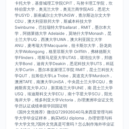
卡托大学，基督城理工学院CPIT，马努卡理工学院，坎
特伯雷大学，奥克兰大学，奥克兰商学院AIS，悉尼大
学USYD，新南威尔士大学UNSW，查尔斯达尔文大学
CDU，澳大利亚联邦大学，斯威本科技大学
Swinburne，巴拉瑞特大学ballarat，RMIT，墨尔本大
学，阿德莱德大学 Adelaide，莫纳什大学Monash，昆
士兰大学UQ，西澳大学UWA，澳大利亚国立大学
ANU，麦考瑞大学Macquarie，纽卡斯尔大学，卧龙岗
大学Wollongong，格里菲斯大学 Griffith，弗林德斯大
学Flinders，塔斯马尼亚大学UTAS，堪培拉大学，邦德
大学Bond，迪肯大学Deakin，悉尼科技大学UTS，科廷
大学Curtin，墨尔本皇家理工学院 RMIT，昆士兰科技大
学QUT，拉筹伯大学La Trobe，莫道克大学Murdoch，
澳洲TAFE，南澳大学UniSA，中央昆士兰大学CQU，詹
姆斯库克大学JCU，新英格兰大学UNE，南 昆士兰大学
USQ，埃迪斯科文大学ECU，南十字星大学SCU，阳光
海岸大学，维多利亚大学Victoria，办理澳洲毕业证文凭
学历认证成绩单留学回国证明
《国外文凭推荐》微信Q729926040马来西亚管理与科
学大学毕业证样本，购买MSU diploma，办理管理与科
学大学文凭,?国外文凭真是可查吗？怎么制作海外毕业证