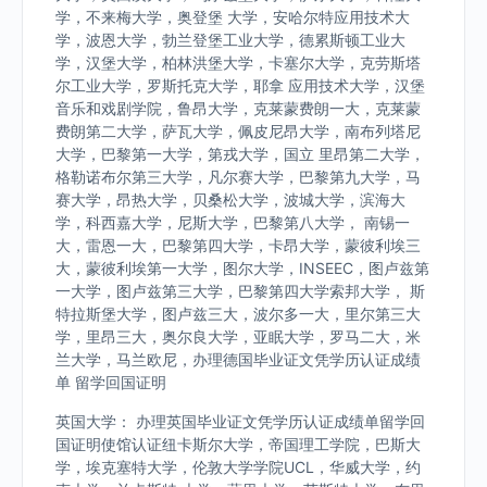
学，不来梅大学，奥登堡 大学，安哈尔特应用技术大
学，波恩大学，勃兰登堡工业大学，德累斯顿工业大
学，汉堡大学，柏林洪堡大学，卡塞尔大学，克劳斯塔
尔工业大学，罗斯托克大学，耶拿 应用技术大学，汉堡
音乐和戏剧学院，鲁昂大学，克莱蒙费朗一大，克莱蒙
费朗第二大学，萨瓦大学，佩皮尼昂大学，南布列塔尼
大学，巴黎第一大学，第戎大学，国立 里昂第二大学，
格勒诺布尔第三大学，凡尔赛大学，巴黎第九大学，马
赛大学，昂热大学，贝桑松大学，波城大学，滨海大
学，科西嘉大学，尼斯大学，巴黎第八大学， 南锡一
大，雷恩一大，巴黎第四大学，卡昂大学，蒙彼利埃三
大，蒙彼利埃第一大学，图尔大学，INSEEC，图卢兹第
一大学，图卢兹第三大学，巴黎第四大学索邦大学， 斯
特拉斯堡大学，图卢兹三大，波尔多一大，里尔第三大
学，里昂三大，奥尔良大学，亚眠大学，罗马二大，米
兰大学，马兰欧尼，办理德国毕业证文凭学历认证成绩
单 留学回国证明
英国大学： 办理英国毕业证文凭学历认证成绩单留学回
国证明使馆认证纽卡斯尔大学，帝国理工学院，巴斯大
学，埃克塞特大学，伦敦大学学院UCL，华威大学，约