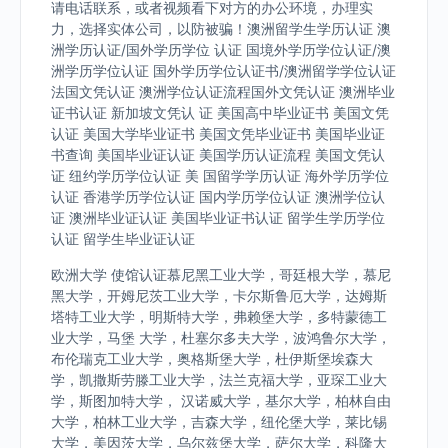
请电话联系，或者视频看下对方的办公环境，办理实
力，选择实体公司，以防被骗！澳洲留学生学历认证 澳
洲学历认证/国外学历学位 认证 国境外学历学位认证/澳
洲学历学位认证 国外学历学位认证书/澳洲留学学位认证
法国文凭认证 澳洲学位认证流程国外文凭认证 澳洲毕业
证书认证 新加坡文凭认 证 美国高中毕业证书 美国文凭
认证 美国大学毕业证书 美国文凭毕业证书 美国毕业证
书查询 美国毕业证认证 美国学历认证流程 美国文凭认
证 纽约学历学位认证 美 国留学学历认证 海外学历学位
认证 香港学历学位认证 国内学历学位认证 澳洲学位认
证 澳洲毕业证认证 美国毕业证书认证 留学生学历学位
认证 留学生毕业证认证
欧洲大学 使馆认证慕尼黑工业大学，哥廷根大学，慕尼
黑大学，开姆尼茨工业大学，卡尔斯鲁厄大学，达姆斯
塔特工业大学，明斯特大学，弗赖堡大学，多特蒙德工
业大学，马堡 大学，杜塞尔多夫大学，波鸿鲁尔大学，
布伦瑞克工业大学，奥格斯堡大学，杜伊斯堡埃森大
学，凯撒斯劳滕工业大学，法兰克福大学，亚琛工业大
学，斯图加特大学， 汉诺威大学，基尔大学，柏林自由
大学，柏林工业大学，吉森大学，纽伦堡大学，莱比锡
大学，美因茨大学，乌尔兹堡大学，萨尔大学，科隆大