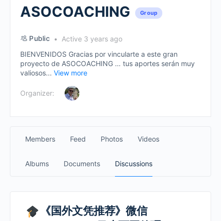
ASOCOACHING
Group
Public
Active 3 years ago
BIENVENIDOS Gracias por vincularte a este gran
proyecto de ASOCOACHING … tus aportes serán muy
valiosos...
View more
Organizer:
Members
Feed
Photos
Videos
Albums
Documents
Discussions
《国外文凭推荐》微信