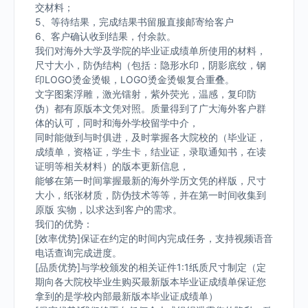
交材料；
5、等待结果，完成结果书留服直接邮寄给客户
6、客户确认收到结果，付余款。
我们对海外大学及学院的毕业证成绩单所使用的材料，
尺寸大小，防伪结构（包括：隐形水印，阴影底纹，钢
印LOGO烫金烫银，LOGO烫金烫银复合重叠。
文字图案浮雕，激光镭射，紫外荧光，温感，复印防
伪）都有原版本文凭对照。质量得到了广大海外客户群
体的认可，同时和海外学校留学中介，
同时能做到与时俱进，及时掌握各大院校的（毕业证，
成绩单，资格证，学生卡，结业证，录取通知书，在读
证明等相关材料）的版本更新信息，
能够在第一时间掌握最新的海外学历文凭的样版，尺寸
大小，纸张材质，防伪技术等等，并在第一时间收集到
原版 实物，以求达到客户的需求。
我们的优势：
[效率优势]保证在约定的时间内完成任务，支持视频语音
电话查询完成进度。
[品质优势]与学校颁发的相关证件1:1纸质尺寸制定（定
期向各大院校毕业生购买最新版本毕业证成绩单保证您
拿到的是学校内部最新版本毕业证成绩单）