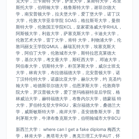
克大学，兰卡斯特 大学，萨里大学，莱斯特大学，布里
斯托大学，伯明翰大学，格鲁斯特大学，谢菲尔德大
学，南安普顿大学，拉夫堡大学，爱丁堡大学，诺丁汉
大学，伦敦大学亚非学院 SOAS，格拉斯哥大学，曼彻
斯特大学，伦敦国王学院KCL，皇家霍洛威大学RHUL，
阿斯顿大学，利兹大学，萨塞克斯大学，卡迪夫大学，
伦敦艺术大学，雷丁大学，肯特 大学，利物浦大学，伦
敦玛丽女王学院QMUL，赫瑞瓦特大学，埃塞克斯大
学，阿伯丁大学，伦敦城市大学，斯特拉思克莱德大
学，基尔大学，考文垂大学，斯旺西大学， 邓迪大学，
阿伯泰大学，切斯特大学，朴茨茅斯大学，威尔士班戈
大学，林肯大学，布拉德福德大学，北安普顿大学，诺
丁汉特伦特大学，诺森比亚大学，赫尔大学，约 克圣约
翰大学，哈德斯菲尔德大学，伯恩茅斯大学，伦敦商学
院大学，罗汉普顿大学，爱丁堡玛格丽特皇后学院，格
林威治大学，赫特福德大学，布鲁内尔大学，德蒙福 特
大学，罗伯特戈登大学RGU，索尔福德大学，桑德兰大
学，威斯敏斯特大学，南岸大学，圣安德鲁斯大学，普
利茅斯大学，牛津布鲁克斯大学，伯明翰城市大学BCU
新西兰大学： where can I get a fake diploma 梅西大
学，林肯大学，奥塔哥大学，奥克兰理工大学AUT，怀