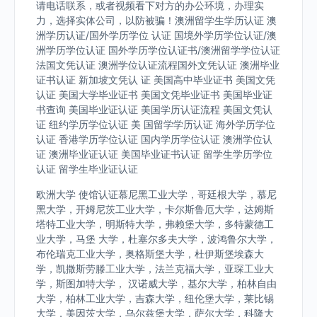
请电话联系，或者视频看下对方的办公环境，办理实
力，选择实体公司，以防被骗！澳洲留学生学历认证 澳
洲学历认证/国外学历学位 认证 国境外学历学位认证/澳
洲学历学位认证 国外学历学位认证书/澳洲留学学位认证
法国文凭认证 澳洲学位认证流程国外文凭认证 澳洲毕业
证书认证 新加坡文凭认 证 美国高中毕业证书 美国文凭
认证 美国大学毕业证书 美国文凭毕业证书 美国毕业证
书查询 美国毕业证认证 美国学历认证流程 美国文凭认
证 纽约学历学位认证 美 国留学学历认证 海外学历学位
认证 香港学历学位认证 国内学历学位认证 澳洲学位认
证 澳洲毕业证认证 美国毕业证书认证 留学生学历学位
认证 留学生毕业证认证
欧洲大学 使馆认证慕尼黑工业大学，哥廷根大学，慕尼
黑大学，开姆尼茨工业大学，卡尔斯鲁厄大学，达姆斯
塔特工业大学，明斯特大学，弗赖堡大学，多特蒙德工
业大学，马堡 大学，杜塞尔多夫大学，波鸿鲁尔大学，
布伦瑞克工业大学，奥格斯堡大学，杜伊斯堡埃森大
学，凯撒斯劳滕工业大学，法兰克福大学，亚琛工业大
学，斯图加特大学， 汉诺威大学，基尔大学，柏林自由
大学，柏林工业大学，吉森大学，纽伦堡大学，莱比锡
大学，美因茨大学，乌尔兹堡大学，萨尔大学，科隆大