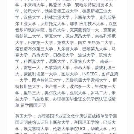
学，不来梅大学，奥登堡 大学，安哈尔特应用技术大
学，波恩大学，勃兰登堡工业大学，德累斯顿工业大
学，汉堡大学，柏林洪堡大学，卡塞尔大学，克劳斯塔
尔工业大学，罗斯托克大学，耶拿 应用技术大学，汉堡
音乐和戏剧学院，鲁昂大学，克莱蒙费朗一大，克莱蒙
费朗第二大学，萨瓦大学，佩皮尼昂大学，南布列塔尼
大学，巴黎第一大学，第戎大学，国立 里昂第二大学，
格勒诺布尔第三大学，凡尔赛大学，巴黎第九大学，马
赛大学，昂热大学，贝桑松大学，波城大学，滨海大
学，科西嘉大学，尼斯大学，巴黎第八大学， 南锡一
大，雷恩一大，巴黎第四大学，卡昂大学，蒙彼利埃三
大，蒙彼利埃第一大学，图尔大学，INSEEC，图卢兹第
一大学，图卢兹第三大学，巴黎第四大学索邦大学， 斯
特拉斯堡大学，图卢兹三大，波尔多一大，里尔第三大
学，里昂三大，奥尔良大学，亚眠大学，罗马二大，米
兰大学，马兰欧尼，办理德国毕业证文凭学历认证成绩
单 留学回国证明
英国大学： 办理英国毕业证文凭学历认证成绩单留学回
国证明使馆认证纽卡斯尔大学，帝国理工学院，巴斯大
学，埃克塞特大学，伦敦大学学院UCL，华威大学，约