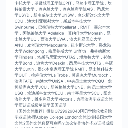
卡托大学，基督城理工学院CPIT，马努卡理工学院，坎
特伯雷大学，奥克兰大学，奥克兰商学院AIS，悉尼大
学USYD，新南威尔士大学UNSW，查尔斯达尔文大学
CDU，澳大利亚联邦大学，斯威本科技大学
Swinburne，巴拉瑞特大学ballarat，RMIT，墨尔本大
学，阿德莱德大学 Adelaide，莫纳什大学Monash，昆
士兰大学UQ，西澳大学UWA，澳大利亚国立大学
ANU，麦考瑞大学Macquarie，纽卡斯尔大学，卧龙岗
大学Wollongong，格里菲斯大学 Griffith，弗林德斯大
学Flinders，塔斯马尼亚大学UTAS，堪培拉大学，邦德
大学Bond，迪肯大学Deakin，悉尼科技大学UTS，科廷
大学Curtin，墨尔本皇家理工学院 RMIT，昆士兰科技大
学QUT，拉筹伯大学La Trobe，莫道克大学Murdoch，
澳洲TAFE，南澳大学UniSA，中央昆士兰大学CQU，詹
姆斯库克大学JCU，新英格兰大学UNE，南 昆士兰大学
USQ，埃迪斯科文大学ECU，南十字星大学SCU，阳光
海岸大学，维多利亚大学Victoria，办理澳洲毕业证文凭
学历认证成绩单留学回国证明
《国外文凭推荐》微信Q729926040阿贝学院伦敦分院
毕业证|办理Abbey College London文凭|定制英国大学
文凭,?国外文凭真是可查吗？怎么制作海外毕业证书成绩