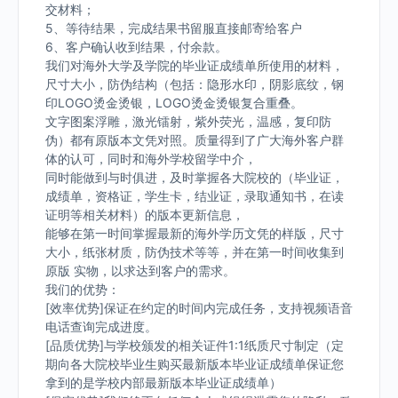
交材料；
5、等待结果，完成结果书留服直接邮寄给客户
6、客户确认收到结果，付余款。
我们对海外大学及学院的毕业证成绩单所使用的材料，
尺寸大小，防伪结构（包括：隐形水印，阴影底纹，钢
印LOGO烫金烫银，LOGO烫金烫银复合重叠。
文字图案浮雕，激光镭射，紫外荧光，温感，复印防
伪）都有原版本文凭对照。质量得到了广大海外客户群
体的认可，同时和海外学校留学中介，
同时能做到与时俱进，及时掌握各大院校的（毕业证，
成绩单，资格证，学生卡，结业证，录取通知书，在读
证明等相关材料）的版本更新信息，
能够在第一时间掌握最新的海外学历文凭的样版，尺寸
大小，纸张材质，防伪技术等等，并在第一时间收集到
原版 实物，以求达到客户的需求。
我们的优势：
[效率优势]保证在约定的时间内完成任务，支持视频语音
电话查询完成进度。
[品质优势]与学校颁发的相关证件1:1纸质尺寸制定（定
期向各大院校毕业生购买最新版本毕业证成绩单保证您
拿到的是学校内部最新版本毕业证成绩单）