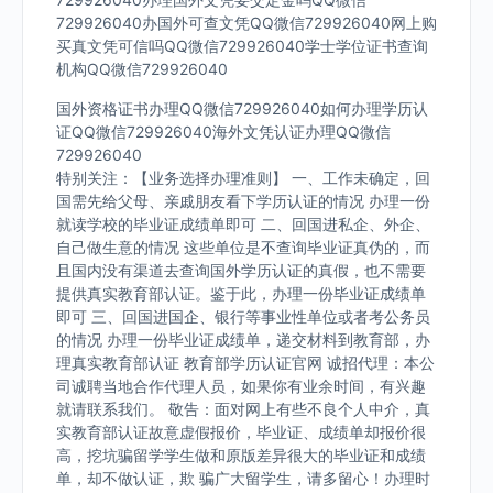
729926040办国外可查文凭QQ微信729926040网上购
买真文凭可信吗QQ微信729926040学士学位证书查询
机构QQ微信729926040
国外资格证书办理QQ微信729926040如何办理学历认
证QQ微信729926040海外文凭认证办理QQ微信
729926040
特别关注：【业务选择办理准则】 一、工作未确定，回
国需先给父母、亲戚朋友看下学历认证的情况 办理一份
就读学校的毕业证成绩单即可 二、回国进私企、外企、
自己做生意的情况 这些单位是不查询毕业证真伪的，而
且国内没有渠道去查询国外学历认证的真假，也不需要
提供真实教育部认证。鉴于此，办理一份毕业证成绩单
即可 三、回国进国企、银行等事业性单位或者考公务员
的情况 办理一份毕业证成绩单，递交材料到教育部，办
理真实教育部认证 教育部学历认证官网 诚招代理：本公
司诚聘当地合作代理人员，如果你有业余时间，有兴趣
就请联系我们。 敬告：面对网上有些不良个人中介，真
实教育部认证故意虚假报价，毕业证、成绩单却报价很
高，挖坑骗留学学生做和原版差异很大的毕业证和成绩
单，却不做认证，欺 骗广大留学生，请多留心！办理时