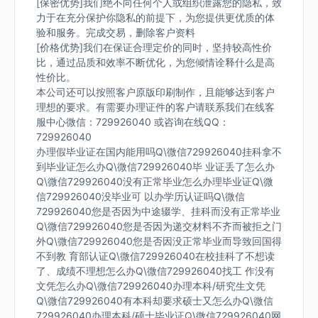
[保密优势]我们绝不向任何个人或组织泄露您的隐私，致
力于在充分保护你隐私的前提下，为您提供更优质的体
验和服务。完成交易，删除客户资料
[价格优势]我们在保证合理定价的同时，坚持较高性价
比，通过品质和效率不断优化，为您倾情诠释什么是高
性价比。
本公司还可以按照客户原版印刷制作，且能够达到客户
理想的要求。有需要办理证件的客户请联系我们在线客
服中心微信：729926040 或咨询在线QQ：
729926040
办理假毕业证在国内能用吗Q\微信729926040挂科拿不
到毕业证怎么办Q\微信729926040毕 业证丢了怎么办
Q\微信729926040没有正常毕业怎么办理毕业证Q\微
信729926040没毕业可 以办学历认证吗Q\微信
729926040您是否因为中途辍学、挂科而没有正常毕业
Q\微信729926040您是否因为递交材料不齐而被拒之门
外Q\微信729926040您是否因没正常毕业而导致回国得
不到教 育部认证Q\微信729926040在校挂科了不想读
了、成绩不理想怎么办Q\微信729926040找工 作没有
文凭怎么办Q\微信729926040办理本科/研究生文凭
Q\微信729926040有本科却要求硕士又怎么办Q\微信
729926040办理本科/硕士毕业证Q\微信729926040网