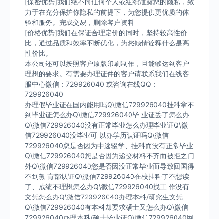
[保密优势]我们绝不向任何个人或组织泄露您的隐私，致
力于在充分保护你隐私的前提下，为您提供更优质的体
验和服务。完成交易，删除客户资料
[价格优势]我们在保证合理定价的同时，坚持较高性价
比，通过品质和效率不断优化，为您倾情诠释什么是高
性价比。
本公司还可以按照客户原版印刷制作，且能够达到客户
理想的要求。有需要办理证件的客户请联系我们在线客
服中心微信：729926040 或咨询在线QQ：
729926040
办理假毕业证在国内能用吗Q\微信729926040挂科拿不
到毕业证怎么办Q\微信729926040毕 业证丢了怎么办
Q\微信729926040没有正常毕业怎么办理毕业证Q\微
信729926040没毕业可 以办学历认证吗Q\微信
729926040您是否因为中途辍学、挂科而没有正常毕业
Q\微信729926040您是否因为递交材料不齐而被拒之门
外Q\微信729926040您是否因没正常毕业而导致回国得
不到教 育部认证Q\微信729926040在校挂科了不想读
了、成绩不理想怎么办Q\微信729926040找工 作没有
文凭怎么办Q\微信729926040办理本科/研究生文凭
Q\微信729926040有本科却要求硕士又怎么办Q\微信
729926040办理本科/硕士毕业证Q\微信729926040网