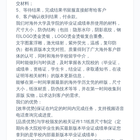
交材料；
5、等待结果，完成结果书留服直接邮寄给客户
6、客户确认收到结果，付余款。
我们对海外大学及学院的毕业证成绩单所使用的材料，
尺寸大小，防伪结构（包括：隐形水印，阴影底纹，钢
印LOGO烫金烫银，LOGO烫金烫银复合重叠。
文字图案浮雕，激光镭射，紫外荧光，温感，复印防
伪）都有原版本文凭对照。质量得到了广大海外客户群
体的认可，同时和海外学校留学中介，
同时能做到与时俱进，及时掌握各大院校的（毕业证，
成绩单，资格证，学生卡，结业证，录取通知书，在读
证明等相关材料）的版本更新信息，
能够在第一时间掌握最新的海外学历文凭的样版，尺寸
大小，纸张材质，防伪技术等等，并在第一时间收集到
原版 实物，以求达到客户的需求。
我们的优势：
[效率优势]保证在约定的时间内完成任务，支持视频语音
电话查询完成进度。
[品质优势]与学校颁发的相关证件1:1纸质尺寸制定（定
期向各大院校毕业生购买最新版本毕业证成绩单保证您
拿到的是学校内部最新版本毕业证成绩单）