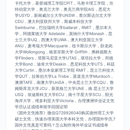
卡托大学，基督城理工学院CPIT，马努卡理工学院，坎
特伯雷大学，奥克兰大学，奥克兰商学院AIS，悉尼大
学USYD，新南威尔士大学UNSW，查尔斯达尔文大学
CDU，澳大利亚联邦大学，斯威本科技大学
Swinburne，巴拉瑞特大学ballarat，RMIT，墨尔本大
学，阿德莱德大学 Adelaide，莫纳什大学Monash，昆
士兰大学UQ，西澳大学UWA，澳大利亚国立大学
ANU，麦考瑞大学Macquarie，纽卡斯尔大学，卧龙岗
大学Wollongong，格里菲斯大学 Griffith，弗林德斯大
学Flinders，塔斯马尼亚大学UTAS，堪培拉大学，邦德
大学Bond，迪肯大学Deakin，悉尼科技大学UTS，科廷
大学Curtin，墨尔本皇家理工学院 RMIT，昆士兰科技大
学QUT，拉筹伯大学La Trobe，莫道克大学Murdoch，
澳洲TAFE，南澳大学UniSA，中央昆士兰大学CQU，詹
姆斯库克大学JCU，新英格兰大学UNE，南 昆士兰大学
USQ，埃迪斯科文大学ECU，南十字星大学SCU，阳光
海岸大学，维多利亚大学Victoria，办理澳洲毕业证文凭
学历认证成绩单留学回国证明
《国外文凭推荐》微信Q729926040购买德州理工大学
硕士文凭，快速办理美国大学本科文凭，办理国外学历,?
国外文凭真是可查吗？怎么制作海外毕业证书成绩单