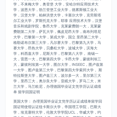
学，不来梅大学，奥登堡 大学，安哈尔特应用技术大
学，波恩大学，勃兰登堡工业大学，德累斯顿工业大
学，汉堡大学，柏林洪堡大学，卡塞尔大学，克劳斯塔
尔工业大学，罗斯托克大学，耶拿 应用技术大学，汉堡
音乐和戏剧学院，鲁昂大学，克莱蒙费朗一大，克莱蒙
费朗第二大学，萨瓦大学，佩皮尼昂大学，南布列塔尼
大学，巴黎第一大学，第戎大学，国立 里昂第二大学，
格勒诺布尔第三大学，凡尔赛大学，巴黎第九大学，马
赛大学，昂热大学，贝桑松大学，波城大学，滨海大
学，科西嘉大学，尼斯大学，巴黎第八大学， 南锡一
大，雷恩一大，巴黎第四大学，卡昂大学，蒙彼利埃三
大，蒙彼利埃第一大学，图尔大学，INSEEC，图卢兹第
一大学，图卢兹第三大学，巴黎第四大学索邦大学， 斯
特拉斯堡大学，图卢兹三大，波尔多一大，里尔第三大
学，里昂三大，奥尔良大学，亚眠大学，罗马二大，米
兰大学，马兰欧尼，办理德国毕业证文凭学历认证成绩
单 留学回国证明
英国大学： 办理英国毕业证文凭学历认证成绩单留学回
国证明使馆认证纽卡斯尔大学，帝国理工学院，巴斯大
学，埃克塞特大学，伦敦大学学院UCL，华威大学，约