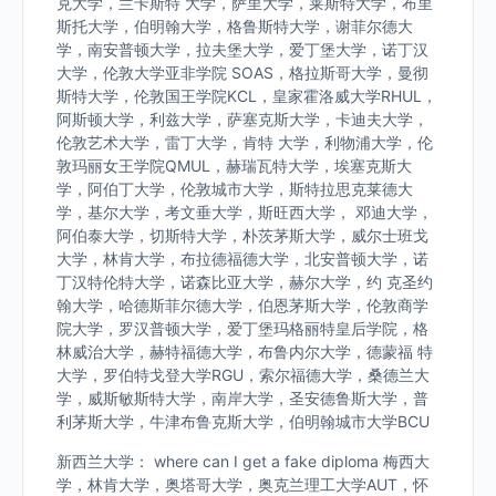
克大学，兰卡斯特 大学，萨里大学，莱斯特大学，布里
斯托大学，伯明翰大学，格鲁斯特大学，谢菲尔德大
学，南安普顿大学，拉夫堡大学，爱丁堡大学，诺丁汉
大学，伦敦大学亚非学院 SOAS，格拉斯哥大学，曼彻
斯特大学，伦敦国王学院KCL，皇家霍洛威大学RHUL，
阿斯顿大学，利兹大学，萨塞克斯大学，卡迪夫大学，
伦敦艺术大学，雷丁大学，肯特 大学，利物浦大学，伦
敦玛丽女王学院QMUL，赫瑞瓦特大学，埃塞克斯大
学，阿伯丁大学，伦敦城市大学，斯特拉思克莱德大
学，基尔大学，考文垂大学，斯旺西大学， 邓迪大学，
阿伯泰大学，切斯特大学，朴茨茅斯大学，威尔士班戈
大学，林肯大学，布拉德福德大学，北安普顿大学，诺
丁汉特伦特大学，诺森比亚大学，赫尔大学，约 克圣约
翰大学，哈德斯菲尔德大学，伯恩茅斯大学，伦敦商学
院大学，罗汉普顿大学，爱丁堡玛格丽特皇后学院，格
林威治大学，赫特福德大学，布鲁内尔大学，德蒙福 特
大学，罗伯特戈登大学RGU，索尔福德大学，桑德兰大
学，威斯敏斯特大学，南岸大学，圣安德鲁斯大学，普
利茅斯大学，牛津布鲁克斯大学，伯明翰城市大学BCU
新西兰大学： where can I get a fake diploma 梅西大
学，林肯大学，奥塔哥大学，奥克兰理工大学AUT，怀