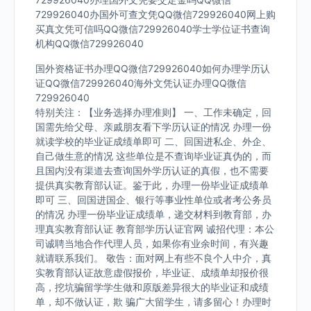
729926040办国外可查文凭QQ微信729926040网上购
买真文凭可信吗QQ微信729926040学士学位证书查询
机构QQ微信729926040
国外资格证书办理QQ微信729926040如何办理学历认
证QQ微信729926040海外文凭认证办理QQ微信
729926040
特别关注：【业务选择办理准则】 一、工作未确定，回
国需先给父母、亲戚朋友看下学历认证的情况 办理一份
就读学校的毕业证成绩单即可 二、回国进私企、外企、
自己做生意的情况 这些单位是不查询毕业证真伪的，而
且国内没有渠道去查询国外学历认证的真假，也不需要
提供真实教育部认证。鉴于此，办理一份毕业证成绩单
即可 三、回国进国企、银行等事业性单位或者考公务员
的情况 办理一份毕业证成绩单，递交材料到教育部，办
理真实教育部认证 教育部学历认证官网 诚招代理：本公
司诚聘当地合作代理人员，如果你有业余时间，有兴趣
就请联系我们。 敬告：面对网上有些不良个人中介，真
实教育部认证故意虚假报价，毕业证、成绩单却报价很
高，挖坑骗留学学生做和原版差异很大的毕业证和成绩
单，却不做认证，欺 骗广大留学生，请多留心！办理时