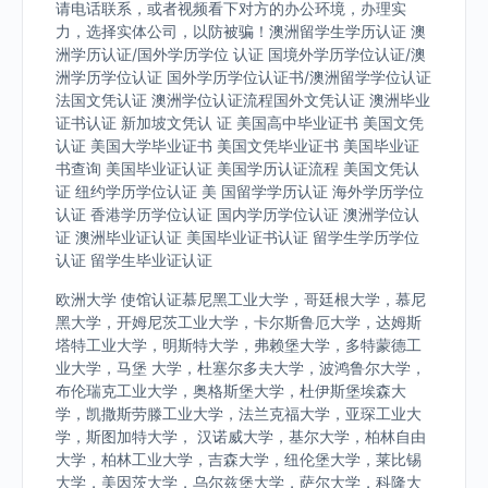
请电话联系，或者视频看下对方的办公环境，办理实
力，选择实体公司，以防被骗！澳洲留学生学历认证 澳
洲学历认证/国外学历学位 认证 国境外学历学位认证/澳
洲学历学位认证 国外学历学位认证书/澳洲留学学位认证
法国文凭认证 澳洲学位认证流程国外文凭认证 澳洲毕业
证书认证 新加坡文凭认 证 美国高中毕业证书 美国文凭
认证 美国大学毕业证书 美国文凭毕业证书 美国毕业证
书查询 美国毕业证认证 美国学历认证流程 美国文凭认
证 纽约学历学位认证 美 国留学学历认证 海外学历学位
认证 香港学历学位认证 国内学历学位认证 澳洲学位认
证 澳洲毕业证认证 美国毕业证书认证 留学生学历学位
认证 留学生毕业证认证
欧洲大学 使馆认证慕尼黑工业大学，哥廷根大学，慕尼
黑大学，开姆尼茨工业大学，卡尔斯鲁厄大学，达姆斯
塔特工业大学，明斯特大学，弗赖堡大学，多特蒙德工
业大学，马堡 大学，杜塞尔多夫大学，波鸿鲁尔大学，
布伦瑞克工业大学，奥格斯堡大学，杜伊斯堡埃森大
学，凯撒斯劳滕工业大学，法兰克福大学，亚琛工业大
学，斯图加特大学， 汉诺威大学，基尔大学，柏林自由
大学，柏林工业大学，吉森大学，纽伦堡大学，莱比锡
大学，美因茨大学，乌尔兹堡大学，萨尔大学，科隆大