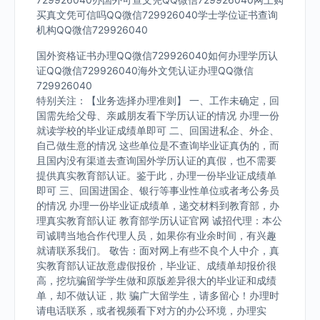
买真文凭可信吗QQ微信729926040学士学位证书查询
机构QQ微信729926040
国外资格证书办理QQ微信729926040如何办理学历认
证QQ微信729926040海外文凭认证办理QQ微信
729926040
特别关注：【业务选择办理准则】 一、工作未确定，回
国需先给父母、亲戚朋友看下学历认证的情况 办理一份
就读学校的毕业证成绩单即可 二、回国进私企、外企、
自己做生意的情况 这些单位是不查询毕业证真伪的，而
且国内没有渠道去查询国外学历认证的真假，也不需要
提供真实教育部认证。鉴于此，办理一份毕业证成绩单
即可 三、回国进国企、银行等事业性单位或者考公务员
的情况 办理一份毕业证成绩单，递交材料到教育部，办
理真实教育部认证 教育部学历认证官网 诚招代理：本公
司诚聘当地合作代理人员，如果你有业余时间，有兴趣
就请联系我们。 敬告：面对网上有些不良个人中介，真
实教育部认证故意虚假报价，毕业证、成绩单却报价很
高，挖坑骗留学学生做和原版差异很大的毕业证和成绩
单，却不做认证，欺 骗广大留学生，请多留心！办理时
请电话联系，或者视频看下对方的办公环境，办理实