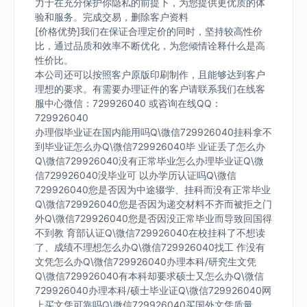
力于在充分保护你隐私的前提下，为您提供更优质的体
验和服务。完成交易，删除客户资料
[价格优势]我们在保证合理定价的同时，坚持较高性价
比，通过品质和效率不断优化，为您倾情诠释什么是高
性价比。
本公司还可以按照客户原版印刷制作，且能够达到客户
理想的要求。有需要办理证件的客户请联系我们在线客
服中心微信：729926040 或咨询在线QQ：
729926040
办理假毕业证在国内能用吗Q\微信729926040挂科拿不
到毕业证怎么办Q\微信729926040毕 业证丢了怎么办
Q\微信729926040没有正常毕业怎么办理毕业证Q\微
信729926040没毕业可 以办学历认证吗Q\微信
729926040您是否因为中途辍学、挂科而没有正常毕业
Q\微信729926040您是否因为递交材料不齐而被拒之门
外Q\微信729926040您是否因没正常毕业而导致回国得
不到教 育部认证Q\微信729926040在校挂科了不想读
了、成绩不理想怎么办Q\微信729926040找工 作没有
文凭怎么办Q\微信729926040办理本科/研究生文凭
Q\微信729926040有本科却要求硕士又怎么办Q\微信
729926040办理本科/硕士毕业证Q\微信729926040网
上买文凭可靠吗Q\微信729926040买国外文凭质量