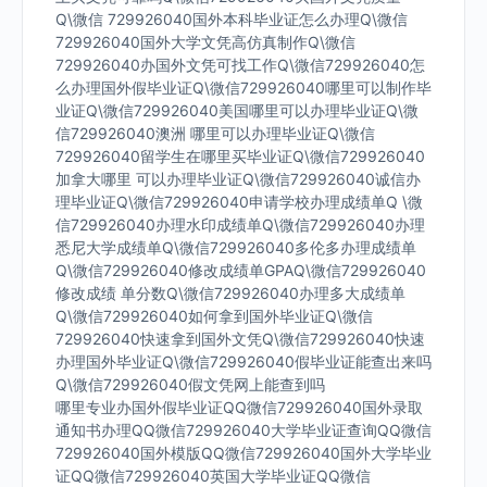
Q\微信 729926040国外本科毕业证怎么办理Q\微信
729926040国外大学文凭高仿真制作Q\微信
729926040办国外文凭可找工作Q\微信729926040怎
么办理国外假毕业证Q\微信729926040哪里可以制作毕
业证Q\微信729926040美国哪里可以办理毕业证Q\微
信729926040澳洲 哪里可以办理毕业证Q\微信
729926040留学生在哪里买毕业证Q\微信729926040
加拿大哪里 可以办理毕业证Q\微信729926040诚信办
理毕业证Q\微信729926040申请学校办理成绩单Q \微
信729926040办理水印成绩单Q\微信729926040办理
悉尼大学成绩单Q\微信729926040多伦多办理成绩单
Q\微信729926040修改成绩单GPAQ\微信729926040
修改成绩 单分数Q\微信729926040办理多大成绩单
Q\微信729926040如何拿到国外毕业证Q\微信
729926040快速拿到国外文凭Q\微信729926040快速
办理国外毕业证Q\微信729926040假毕业证能查出来吗
Q\微信729926040假文凭网上能查到吗
哪里专业办国外假毕业证QQ微信729926040国外录取
通知书办理QQ微信729926040大学毕业证查询QQ微信
729926040国外模版QQ微信729926040国外大学毕业
证QQ微信729926040英国大学毕业证QQ微信