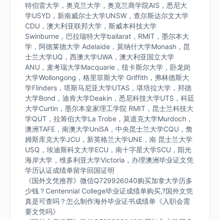
特伯雷大学，奥克兰大学，奥克兰商学院AIS，悉尼大
学USYD，新南威尔士大学UNSW，查尔斯达尔文大学
CDU，澳大利亚联邦大学，斯威本科技大学
Swinburne，巴拉瑞特大学ballarat，RMIT，墨尔本大
学，阿德莱德大学 Adelaide，莫纳什大学Monash，昆
士兰大学UQ，西澳大学UWA，澳大利亚国立大学
ANU，麦考瑞大学Macquarie，纽卡斯尔大学，卧龙岗
大学Wollongong，格里菲斯大学 Griffith，弗林德斯大
学Flinders，塔斯马尼亚大学UTAS，堪培拉大学，邦德
大学Bond，迪肯大学Deakin，悉尼科技大学UTS，科廷
大学Curtin，墨尔本皇家理工学院 RMIT，昆士兰科技大
学QUT，拉筹伯大学La Trobe，莫道克大学Murdoch，
澳洲TAFE，南澳大学UniSA，中央昆士兰大学CQU，詹
姆斯库克大学JCU，新英格兰大学UNE，南 昆士兰大学
USQ，埃迪斯科文大学ECU，南十字星大学SCU，阳光
海岸大学，维多利亚大学Victoria，办理澳洲毕业证文凭
学历认证成绩单留学回国证明
《国外文凭推荐》微信Q729926040购买加拿大学历多
少钱？Centennial College毕业证成绩单购买,?国外文凭
真是可查吗？怎么制作海外毕业证书成绩单《入职会需
要文凭吗》