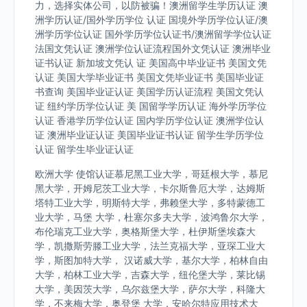
力，选择实体公司，以防被骗！澳洲留学生学历认证 澳
洲学历认证/国外学历学位 认证 国境外学历学位认证/澳
洲学历学位认证 国外学历学位认证书/澳洲留学学位认证
法国文凭认证 澳洲学位认证流程国外文凭认证 澳洲毕业
证书认证 新加坡文凭认 证 美国高中毕业证书 美国文凭
认证 美国大学毕业证书 美国文凭毕业证书 美国毕业证
书查询 美国毕业证认证 美国学历认证流程 美国文凭认
证 纽约学历学位认证 美 国留学学历认证 海外学历学位
认证 香港学历学位认证 国内学历学位认证 澳洲学位认
证 澳洲毕业证认证 美国毕业证书认证 留学生学历学位
认证 留学生毕业证认证
欧洲大学 使馆认证慕尼黑工业大学，哥廷根大学，慕尼
黑大学，开姆尼茨工业大学，卡尔斯鲁厄大学，达姆斯
塔特工业大学，明斯特大学，弗赖堡大学，多特蒙德工
业大学，马堡 大学，杜塞尔多夫大学，波鸿鲁尔大学，
布伦瑞克工业大学，奥格斯堡大学，杜伊斯堡埃森大
学，凯撒斯劳滕工业大学，法兰克福大学，亚琛工业大
学，斯图加特大学， 汉诺威大学，基尔大学，柏林自由
大学，柏林工业大学，吉森大学，纽伦堡大学，莱比锡
大学，美因茨大学，乌尔兹堡大学，萨尔大学，科隆大
学，不来梅大学，奥登堡 大学，安哈尔特应用技术大