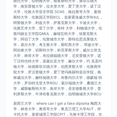
斯托大学，伯明翰大学，格鲁斯特大学，谢菲尔德大
学，南安普顿大学，拉夫堡大学，爱丁堡大学，诺丁汉
大学，伦敦大学亚非学院 SOAS，格拉斯哥大学，曼彻
斯特大学，伦敦国王学院KCL，皇家霍洛威大学RHUL，
阿斯顿大学，利兹大学，萨塞克斯大学，卡迪夫大学，
伦敦艺术大学，雷丁大学，肯特 大学，利物浦大学，伦
敦玛丽女王学院QMUL，赫瑞瓦特大学，埃塞克斯大
学，阿伯丁大学，伦敦城市大学，斯特拉思克莱德大
学，基尔大学，考文垂大学，斯旺西大学， 邓迪大学，
阿伯泰大学，切斯特大学，朴茨茅斯大学，威尔士班戈
大学，林肯大学，布拉德福德大学，北安普顿大学，诺
丁汉特伦特大学，诺森比亚大学，赫尔大学，约 克圣约
翰大学，哈德斯菲尔德大学，伯恩茅斯大学，伦敦商学
院大学，罗汉普顿大学，爱丁堡玛格丽特皇后学院，格
林威治大学，赫特福德大学，布鲁内尔大学，德蒙福 特
大学，罗伯特戈登大学RGU，索尔福德大学，桑德兰大
学，威斯敏斯特大学，南岸大学，圣安德鲁斯大学，普
利茅斯大学，牛津布鲁克斯大学，伯明翰城市大学BCU
新西兰大学： where can I get a fake diploma 梅西大
学，林肯大学，奥塔哥大学，奥克兰理工大学AUT，怀
卡托大学，基督城理工学院CPIT，马努卡理工学院，坎