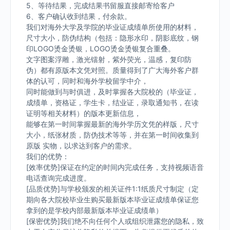
5、等待结果，完成结果书留服直接邮寄给客户
6、客户确认收到结果，付余款。
我们对海外大学及学院的毕业证成绩单所使用的材料，
尺寸大小，防伪结构（包括：隐形水印，阴影底纹，钢
印LOGO烫金烫银，LOGO烫金烫银复合重叠。
文字图案浮雕，激光镭射，紫外荧光，温感，复印防
伪）都有原版本文凭对照。质量得到了广大海外客户群
体的认可，同时和海外学校留学中介，
同时能做到与时俱进，及时掌握各大院校的（毕业证，
成绩单，资格证，学生卡，结业证，录取通知书，在读
证明等相关材料）的版本更新信息，
能够在第一时间掌握最新的海外学历文凭的样版，尺寸
大小，纸张材质，防伪技术等等，并在第一时间收集到
原版 实物，以求达到客户的需求。
我们的优势：
[效率优势]保证在约定的时间内完成任务，支持视频语音
电话查询完成进度。
[品质优势]与学校颁发的相关证件1:1纸质尺寸制定（定
期向各大院校毕业生购买最新版本毕业证成绩单保证您
拿到的是学校内部最新版本毕业证成绩单）
[保密优势]我们绝不向任何个人或组织泄露您的隐私，致