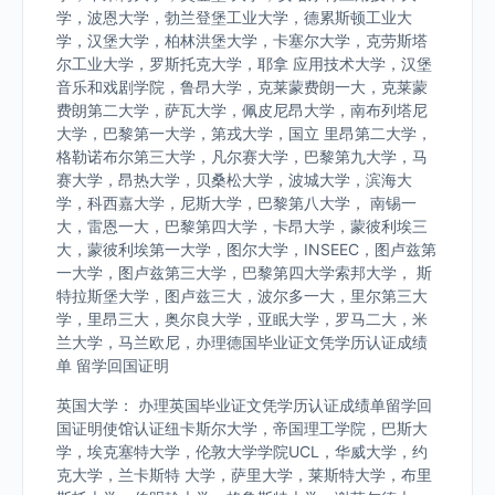
学，波恩大学，勃兰登堡工业大学，德累斯顿工业大
学，汉堡大学，柏林洪堡大学，卡塞尔大学，克劳斯塔
尔工业大学，罗斯托克大学，耶拿 应用技术大学，汉堡
音乐和戏剧学院，鲁昂大学，克莱蒙费朗一大，克莱蒙
费朗第二大学，萨瓦大学，佩皮尼昂大学，南布列塔尼
大学，巴黎第一大学，第戎大学，国立 里昂第二大学，
格勒诺布尔第三大学，凡尔赛大学，巴黎第九大学，马
赛大学，昂热大学，贝桑松大学，波城大学，滨海大
学，科西嘉大学，尼斯大学，巴黎第八大学， 南锡一
大，雷恩一大，巴黎第四大学，卡昂大学，蒙彼利埃三
大，蒙彼利埃第一大学，图尔大学，INSEEC，图卢兹第
一大学，图卢兹第三大学，巴黎第四大学索邦大学， 斯
特拉斯堡大学，图卢兹三大，波尔多一大，里尔第三大
学，里昂三大，奥尔良大学，亚眠大学，罗马二大，米
兰大学，马兰欧尼，办理德国毕业证文凭学历认证成绩
单 留学回国证明
英国大学： 办理英国毕业证文凭学历认证成绩单留学回
国证明使馆认证纽卡斯尔大学，帝国理工学院，巴斯大
学，埃克塞特大学，伦敦大学学院UCL，华威大学，约
克大学，兰卡斯特 大学，萨里大学，莱斯特大学，布里