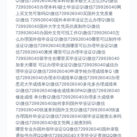
Q\微信729926040有本科却要求硕士又怎么办Q\微信
729926040办理本科/硕士毕业证Q\微信729926040网
上买文凭可靠吗Q\微信729926040买国外文凭质量
Q\微信 729926040国外本科毕业证怎么办理Q\微信
729926040国外大学文凭高仿真制作Q\微信
729926040办国外文凭可找工作Q\微信729926040怎
么办理国外假毕业证Q\微信729926040哪里可以制作毕
业证Q\微信729926040美国哪里可以办理毕业证Q\微
信729926040澳洲 哪里可以办理毕业证Q\微信
729926040留学生在哪里买毕业证Q\微信729926040
加拿大哪里 可以办理毕业证Q\微信729926040诚信办
理毕业证Q\微信729926040申请学校办理成绩单Q \微
信729926040办理水印成绩单Q\微信729926040办理
悉尼大学成绩单Q\微信729926040多伦多办理成绩单
Q\微信729926040修改成绩单GPAQ\微信729926040
修改成绩 单分数Q\微信729926040办理多大成绩单
Q\微信729926040如何拿到国外毕业证Q\微信
729926040快速拿到国外文凭Q\微信729926040快速
办理国外毕业证Q\微信729926040假毕业证能查出来吗
Q\微信729926040假文凭网上能查到吗
哪里专业办国外假毕业证QQ微信729926040国外录取
通知书办理QQ微信729926040大学毕业证查询QQ微信