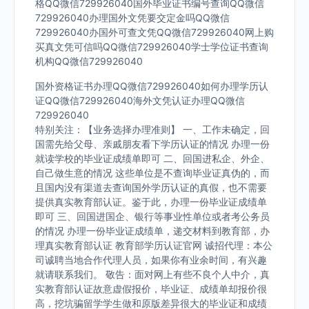
格QQ微信729926040国外毕业证书编号查询QQ微信
729926040办理国外文凭要交定金吗QQ微信
729926040办国外可查文凭QQ微信729926040网上购
买真文凭可信吗QQ微信729926040学士学位证书查询
机构QQ微信729926040
国外资格证书办理QQ微信729926040如何办理学历认
证QQ微信729926040海外文凭认证办理QQ微信
729926040
特别关注：【业务选择办理准则】 一、工作未确定，回
国需先给父母、亲戚朋友看下学历认证的情况 办理一份
就读学校的毕业证成绩单即可 二、回国进私企、外企、
自己做生意的情况 这些单位是不查询毕业证真伪的，而
且国内没有渠道去查询国外学历认证的真假，也不需要
提供真实教育部认证。鉴于此，办理一份毕业证成绩单
即可 三、回国进国企、银行等事业性单位或者考公务员
的情况 办理一份毕业证成绩单，递交材料到教育部，办
理真实教育部认证 教育部学历认证官网 诚招代理：本公
司诚聘当地合作代理人员，如果你有业余时间，有兴趣
就请联系我们。 敬告：面对网上有些不良个人中介，真
实教育部认证故意虚假报价，毕业证、成绩单却报价很
高，挖坑骗留学学生做和原版差异很大的毕业证和成绩