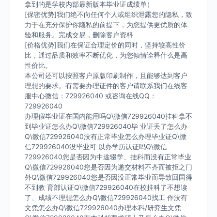
拿到的是学校内部最新版本毕业证成绩单）
[保密优势]我们绝不向任何个人或组织泄露您的隐私，致
力于在充分保护你隐私的前提下，为您提供更优质的体
验和服务。完成交易，删除客户资料
[价格优势]我们在保证合理定价的同时，坚持较高性价
比，通过品质和效率不断优化，为您倾情诠释什么是高
性价比。
本公司还可以按照客户原版印刷制作，且能够达到客户
理想的要求。有需要办理证件的客户请联系我们在线客
服中心微信：729926040 或咨询在线QQ：
729926040
办理假毕业证在国内能用吗Q\微信729926040挂科拿不
到毕业证怎么办Q\微信729926040毕 业证丢了怎么办
Q\微信729926040没有正常毕业怎么办理毕业证Q\微
信729926040没毕业可 以办学历认证吗Q\微信
729926040您是否因为中途辍学、挂科而没有正常毕业
Q\微信729926040您是否因为递交材料不齐而被拒之门
外Q\微信729926040您是否因没正常毕业而导致回国得
不到教 育部认证Q\微信729926040在校挂科了不想读
了、成绩不理想怎么办Q\微信729926040找工 作没有
文凭怎么办Q\微信729926040办理本科/研究生文凭