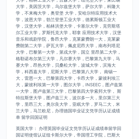
大学，美因茨大学，乌尔兹堡大学，萨尔大学，科隆大
学，不来梅大学，奥登堡 大学，安哈尔特应用技术大
学，波恩大学，勃兰登堡工业大学，德累斯顿工业大
学，汉堡大学，柏林洪堡大学，卡塞尔大学，克劳斯塔
尔工业大学，罗斯托克大学，耶拿 应用技术大学，汉堡
音乐和戏剧学院，鲁昂大学，克莱蒙费朗一大，克莱蒙
费朗第二大学，萨瓦大学，佩皮尼昂大学，南布列塔尼
大学，巴黎第一大学，第戎大学，国立 里昂第二大学，
格勒诺布尔第三大学，凡尔赛大学，巴黎第九大学，马
赛大学，昂热大学，贝桑松大学，波城大学，滨海大
学，科西嘉大学，尼斯大学，巴黎第八大学， 南锡一
大，雷恩一大，巴黎第四大学，卡昂大学，蒙彼利埃三
大，蒙彼利埃第一大学，图尔大学，INSEEC，图卢兹第
一大学，图卢兹第三大学，巴黎第四大学索邦大学， 斯
特拉斯堡大学，图卢兹三大，波尔多一大，里尔第三大
学，里昂三大，奥尔良大学，亚眠大学，罗马二大，米
兰大学，马兰欧尼，办理德国毕业证文凭学历认证成绩
单 留学回国证明
英国大学： 办理英国毕业证文凭学历认证成绩单留学回
国证明使馆认证纽卡斯尔大学，帝国理工学院，巴斯大