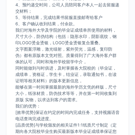
4、预约递交时间，公司人员陪同客户本人一起去留服递
交材料；
5、等待结果，完成结果书留服直接邮寄给客户
6、客户确认收到结果，付余款。
我们对海外大学及学院的毕业证成绩单所使用的材料，
尺寸大小，防伪结构（包括：隐形水印，阴影底纹，钢
印LOGO烫金烫银，LOGO烫金烫银复合重叠。
文字图案浮雕，激光镭射，紫外荧光，温感，复印防
伪）都有原版本文凭对照。质量得到了广大海外客户群
体的认可，同时和海外学校留学中介，
同时能做到与时俱进，及时掌握各大院校的（毕业证，
成绩单，资格证，学生卡，结业证，录取通知书，在读
证明等相关材料）的版本更新信息，
能够在第一时间掌握最新的海外学历文凭的样版，尺寸
大小，纸张材质，防伪技术等等，并在第一时间收集到
原版 实物，以求达到客户的需求。
我们的优势：
[效率优势]保证在约定的时间内完成任务，支持视频语音
电话查询完成进度。
[品质优势]与学校颁发的相关证件1:1纸质尺寸制定（定
期向各大院校毕业生购买最新版本毕业证成绩单保证您