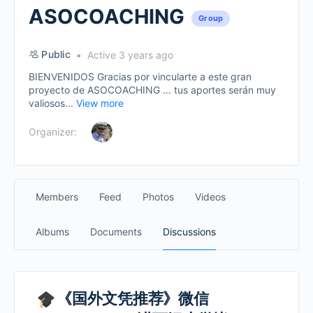
ASOCOACHING
Group
Public
Active 3 years ago
BIENVENIDOS Gracias por vincularte a este gran
proyecto de ASOCOACHING … tus aportes serán muy
valiosos...
View more
Organizer:
Members
Feed
Photos
Videos
Albums
Documents
Discussions
《国外文凭推荐》微信