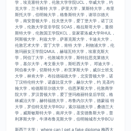
学，埃克塞特大学，伦敦大学学院UCL，华威大学，约
克大学，兰卡斯特 大学，萨里大学，莱斯特大学，布里
斯托大学，伯明翰大学，格鲁斯特大学，谢菲尔德大
学，南安普顿大学，拉夫堡大学，爱丁堡大学，诺丁汉
大学，伦敦大学亚非学院 SOAS，格拉斯哥大学，曼彻
斯特大学，伦敦国王学院KCL，皇家霍洛威大学RHUL，
阿斯顿大学，利兹大学，萨塞克斯大学，卡迪夫大学，
伦敦艺术大学，雷丁大学，肯特 大学，利物浦大学，伦
敦玛丽女王学院QMUL，赫瑞瓦特大学，埃塞克斯大
学，阿伯丁大学，伦敦城市大学，斯特拉思克莱德大
学，基尔大学，考文垂大学，斯旺西大学， 邓迪大学，
阿伯泰大学，切斯特大学，朴茨茅斯大学，威尔士班戈
大学，林肯大学，布拉德福德大学，北安普顿大学，诺
丁汉特伦特大学，诺森比亚大学，赫尔大学，约 克圣约
翰大学，哈德斯菲尔德大学，伯恩茅斯大学，伦敦商学
院大学，罗汉普顿大学，爱丁堡玛格丽特皇后学院，格
林威治大学，赫特福德大学，布鲁内尔大学，德蒙福 特
大学，罗伯特戈登大学RGU，索尔福德大学，桑德兰大
学，威斯敏斯特大学，南岸大学，圣安德鲁斯大学，普
利茅斯大学，牛津布鲁克斯大学，伯明翰城市大学BCU
新西兰大学： where can I get a fake diploma 梅西大