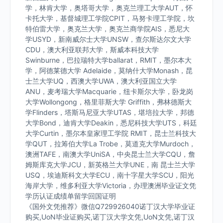
学，林肯大学，奥塔哥大学，奥克兰理工大学AUT，怀
卡托大学，基督城理工学院CPIT，马努卡理工学院，坎
特伯雷大学，奥克兰大学，奥克兰商学院AIS，悉尼大
学USYD，新南威尔士大学UNSW，查尔斯达尔文大学
CDU，澳大利亚联邦大学，斯威本科技大学
Swinburne，巴拉瑞特大学ballarat，RMIT，墨尔本大
学，阿德莱德大学 Adelaide，莫纳什大学Monash，昆
士兰大学UQ，西澳大学UWA，澳大利亚国立大学
ANU，麦考瑞大学Macquarie，纽卡斯尔大学，卧龙岗
大学Wollongong，格里菲斯大学 Griffith，弗林德斯大
学Flinders，塔斯马尼亚大学UTAS，堪培拉大学，邦德
大学Bond，迪肯大学Deakin，悉尼科技大学UTS，科廷
大学Curtin，墨尔本皇家理工学院 RMIT，昆士兰科技大
学QUT，拉筹伯大学La Trobe，莫道克大学Murdoch，
澳洲TAFE，南澳大学UniSA，中央昆士兰大学CQU，詹
姆斯库克大学JCU，新英格兰大学UNE，南 昆士兰大学
USQ，埃迪斯科文大学ECU，南十字星大学SCU，阳光
海岸大学，维多利亚大学Victoria，办理澳洲毕业证文凭
学历认证成绩单留学回国证明
《国外文凭推荐》微信Q729926040诺丁汉大学毕业证
购买,UoN毕业证购买,诺丁汉大学文凭,UoN文凭,诺丁汉