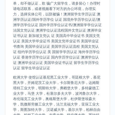
单，却不做认证，欺 骗广大留学生，请多留心！办理时
请电话联系，或者视频看下对方的办公环境，办理实
力，选择实体公司，以防被骗！澳洲留学生学历认证 澳
洲学历认证/国外学历学位 认证 国境外学历学位认证/澳
洲学历学位认证 国外学历学位认证书/澳洲留学学位认证
法国文凭认证 澳洲学位认证流程国外文凭认证 澳洲毕业
证书认证 新加坡文凭认 证 美国高中毕业证书 美国文凭
认证 美国大学毕业证书 美国文凭毕业证书 美国毕业证
书查询 美国毕业证认证 美国学历认证流程 美国文凭认
证 纽约学历学位认证 美 国留学学历认证 海外学历学位
认证 香港学历学位认证 国内学历学位认证 澳洲学位认
证 澳洲毕业证认证 美国毕业证书认证 留学生学历学位
认证 留学生毕业证认证
欧洲大学 使馆认证慕尼黑工业大学，哥廷根大学，慕尼
黑大学，开姆尼茨工业大学，卡尔斯鲁厄大学，达姆斯
塔特工业大学，明斯特大学，弗赖堡大学，多特蒙德工
业大学，马堡 大学，杜塞尔多夫大学，波鸿鲁尔大学，
布伦瑞克工业大学，奥格斯堡大学，杜伊斯堡埃森大
学，凯撒斯劳滕工业大学，法兰克福大学，亚琛工业大
学，斯图加特大学， 汉诺威大学，基尔大学，柏林自由
大学，柏林工业大学，吉森大学，纽伦堡大学，莱比锡