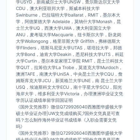
学USYD，新南威尔士大学UNSW，查尔斯达尔文大学
CDU，澳大利亚联邦大学，斯威本科技大学
Swinburne，巴拉瑞特大学ballarat，RMIT，墨尔本大
学，阿德莱德大学 Adelaide，莫纳什大学Monash，昆
士兰大学UQ，西澳大学UWA，澳大利亚国立大学
ANU，麦考瑞大学Macquarie，纽卡斯尔大学，卧龙岗
大学Wollongong，格里菲斯大学 Griffith，弗林德斯大
学Flinders，塔斯马尼亚大学UTAS，堪培拉大学，邦德
大学Bond，迪肯大学Deakin，悉尼科技大学UTS，科廷
大学Curtin，墨尔本皇家理工学院 RMIT，昆士兰科技大
学QUT，拉筹伯大学La Trobe，莫道克大学Murdoch，
澳洲TAFE，南澳大学UniSA，中央昆士兰大学CQU，詹
姆斯库克大学JCU，新英格兰大学UNE，南 昆士兰大学
USQ，埃迪斯科文大学ECU，南十字星大学SCU，阳光
海岸大学，维多利亚大学Victoria，办理澳洲毕业证文凭
学历认证成绩单留学回国证明
《国外文凭推荐》微信Q729926040西雅图华盛顿大学
硕士毕业证办理|UW文凭成绩购买,?国外文凭真是可查
吗？怎么制作海外毕业证书成绩单《入职会需要文凭
吗》
《国外文凭推荐》微信Q729926040西雅图华盛顿大学
硕士毕业证办理|UW文凭成绩购买,?国外文凭真是可查