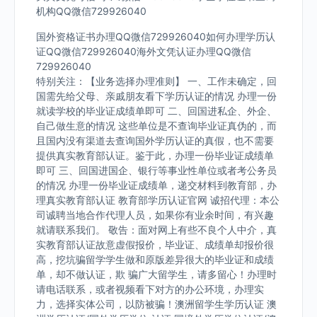
机构QQ微信729926040
国外资格证书办理QQ微信729926040如何办理学历认
证QQ微信729926040海外文凭认证办理QQ微信
729926040
特别关注：【业务选择办理准则】 一、工作未确定，回
国需先给父母、亲戚朋友看下学历认证的情况 办理一份
就读学校的毕业证成绩单即可 二、回国进私企、外企、
自己做生意的情况 这些单位是不查询毕业证真伪的，而
且国内没有渠道去查询国外学历认证的真假，也不需要
提供真实教育部认证。鉴于此，办理一份毕业证成绩单
即可 三、回国进国企、银行等事业性单位或者考公务员
的情况 办理一份毕业证成绩单，递交材料到教育部，办
理真实教育部认证 教育部学历认证官网 诚招代理：本公
司诚聘当地合作代理人员，如果你有业余时间，有兴趣
就请联系我们。 敬告：面对网上有些不良个人中介，真
实教育部认证故意虚假报价，毕业证、成绩单却报价很
高，挖坑骗留学学生做和原版差异很大的毕业证和成绩
单，却不做认证，欺 骗广大留学生，请多留心！办理时
请电话联系，或者视频看下对方的办公环境，办理实
力，选择实体公司，以防被骗！澳洲留学生学历认证 澳