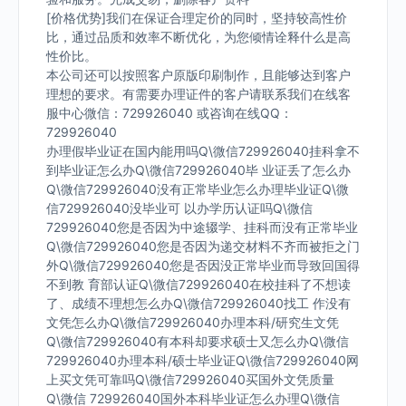
[价格优势]我们在保证合理定价的同时，坚持较高性价
比，通过品质和效率不断优化，为您倾情诠释什么是高
性价比。
本公司还可以按照客户原版印刷制作，且能够达到客户
理想的要求。有需要办理证件的客户请联系我们在线客
服中心微信：729926040 或咨询在线QQ：
729926040
办理假毕业证在国内能用吗Q\微信729926040挂科拿不
到毕业证怎么办Q\微信729926040毕 业证丢了怎么办
Q\微信729926040没有正常毕业怎么办理毕业证Q\微
信729926040没毕业可 以办学历认证吗Q\微信
729926040您是否因为中途辍学、挂科而没有正常毕业
Q\微信729926040您是否因为递交材料不齐而被拒之门
外Q\微信729926040您是否因没正常毕业而导致回国得
不到教 育部认证Q\微信729926040在校挂科了不想读
了、成绩不理想怎么办Q\微信729926040找工 作没有
文凭怎么办Q\微信729926040办理本科/研究生文凭
Q\微信729926040有本科却要求硕士又怎么办Q\微信
729926040办理本科/硕士毕业证Q\微信729926040网
上买文凭可靠吗Q\微信729926040买国外文凭质量
Q\微信 729926040国外本科毕业证怎么办理Q\微信