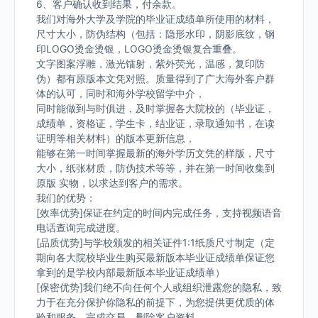
6、客户确认收到结果，付余款。
我们对海外大学及学院的毕业证成绩单所使用的材料，
尺寸大小，防伪结构（包括：隐形水印，阴影底纹，钢
印LOGO烫金烫银，LOGO烫金烫银复合重叠。
文字图案浮雕，激光镭射，紫外荧光，温感，复印防
伪）都有原版本文凭对照。质量得到了广大海外客户群
体的认可，同时和海外学校留学中介，
同时能做到与时俱进，及时掌握各大院校的（毕业证，
成绩单，资格证，学生卡，结业证，录取通知书，在读
证明等相关材料）的版本更新信息，
能够在第一时间掌握最新的海外学历文凭的样版，尺寸
大小，纸张材质，防伪技术等等，并在第一时间收集到
原版 实物，以求达到客户的需求。
我们的优势：
[效率优势]保证在约定的时间内完成任务，支持视频语音
电话查询完成进度。
[品质优势]与学校颁发的相关证件1:1纸质尺寸制定（定
期向各大院校毕业生购买最新版本毕业证成绩单保证您
拿到的是学校内部最新版本毕业证成绩单）
[保密优势]我们绝不向任何个人或组织泄露您的隐私，致
力于在充分保护你隐私的前提下，为您提供更优质的体
验和服务。完成交易，删除客户资料