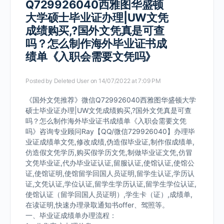
Q729926040西雅图华盛顿
大学硕士毕业证办理|UW文凭
成绩购买,?国外文凭真是可查
吗？怎么制作海外毕业证书成
绩单《入职会需要文凭吗》
Posted by
Deleted User
on 14/07/2022 at 7:09 PM
《国外文凭推荐》微信Q729926040西雅图华盛顿大学
硕士毕业证办理|UW文凭成绩购买,?国外文凭真是可查
吗？怎么制作海外毕业证书成绩单《入职会需要文凭
吗》咨询专业顾问Ray【QQ/微信729926040】办理毕
业证成绩单文凭,修改成绩,伪造假毕业证,制作假成绩单,
仿造假文凭学历,购买假学历文凭,制做毕业证文凭,仿冒
文凭毕业证,代办毕业证认证,留服认证,使馆认证,使馆公
证,使馆证明,使馆留学回国人员证明,留学生认证,学历认
证,文凭认证,学位认证,留学生学历认证,留学生学位认证,
使馆认证（留学回国人员证明）,学生卡（证）,成绩单,
在读证明,快速办理录取通知书offer、驾照等。
一、毕业证成绩单办理流程：