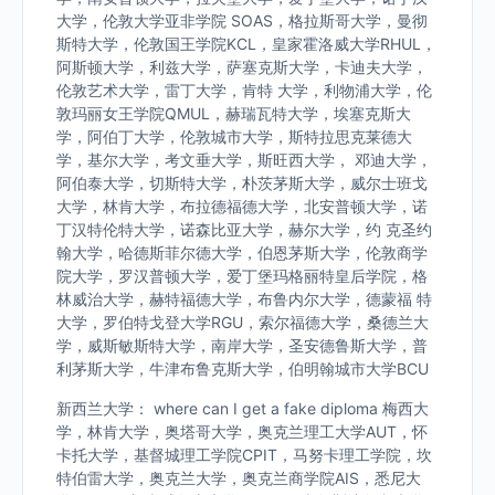
大学，伦敦大学亚非学院 SOAS，格拉斯哥大学，曼彻
斯特大学，伦敦国王学院KCL，皇家霍洛威大学RHUL，
阿斯顿大学，利兹大学，萨塞克斯大学，卡迪夫大学，
伦敦艺术大学，雷丁大学，肯特 大学，利物浦大学，伦
敦玛丽女王学院QMUL，赫瑞瓦特大学，埃塞克斯大
学，阿伯丁大学，伦敦城市大学，斯特拉思克莱德大
学，基尔大学，考文垂大学，斯旺西大学， 邓迪大学，
阿伯泰大学，切斯特大学，朴茨茅斯大学，威尔士班戈
大学，林肯大学，布拉德福德大学，北安普顿大学，诺
丁汉特伦特大学，诺森比亚大学，赫尔大学，约 克圣约
翰大学，哈德斯菲尔德大学，伯恩茅斯大学，伦敦商学
院大学，罗汉普顿大学，爱丁堡玛格丽特皇后学院，格
林威治大学，赫特福德大学，布鲁内尔大学，德蒙福 特
大学，罗伯特戈登大学RGU，索尔福德大学，桑德兰大
学，威斯敏斯特大学，南岸大学，圣安德鲁斯大学，普
利茅斯大学，牛津布鲁克斯大学，伯明翰城市大学BCU
新西兰大学： where can I get a fake diploma 梅西大
学，林肯大学，奥塔哥大学，奥克兰理工大学AUT，怀
卡托大学，基督城理工学院CPIT，马努卡理工学院，坎
特伯雷大学，奥克兰大学，奥克兰商学院AIS，悉尼大