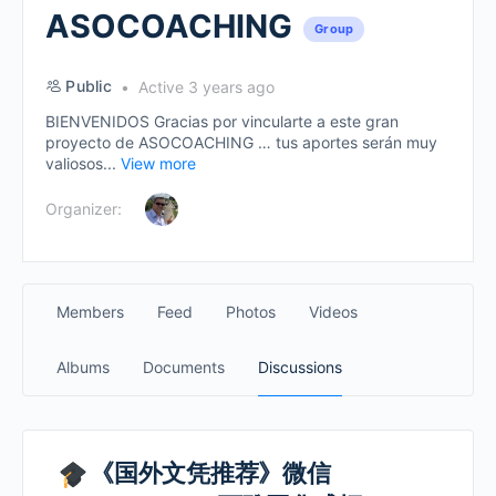
ASOCOACHING
Group
Public
Active 3 years ago
BIENVENIDOS Gracias por vincularte a este gran
proyecto de ASOCOACHING … tus aportes serán muy
valiosos...
View more
Organizer:
Members
Feed
Photos
Videos
Albums
Documents
Discussions
《国外文凭推荐》微信