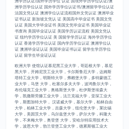
洲学历认证/国外学历学位 认证 国境外学历学位认证/澳
洲学历学位认证 国外学历学位认证书/澳洲留学学位认证
法国文凭认证 澳洲学位认证流程国外文凭认证 澳洲毕业
证书认证 新加坡文凭认 证 美国高中毕业证书 美国文凭
认证 美国大学毕业证书 美国文凭毕业证书 美国毕业证
书查询 美国毕业证认证 美国学历认证流程 美国文凭认
证 纽约学历学位认证 美 国留学学历认证 海外学历学位
认证 香港学历学位认证 国内学历学位认证 澳洲学位认
证 澳洲毕业证认证 美国毕业证书认证 留学生学历学位
认证 留学生毕业证认证
欧洲大学 使馆认证慕尼黑工业大学，哥廷根大学，慕尼
黑大学，开姆尼茨工业大学，卡尔斯鲁厄大学，达姆斯
塔特工业大学，明斯特大学，弗赖堡大学，多特蒙德工
业大学，马堡 大学，杜塞尔多夫大学，波鸿鲁尔大学，
布伦瑞克工业大学，奥格斯堡大学，杜伊斯堡埃森大
学，凯撒斯劳滕工业大学，法兰克福大学，亚琛工业大
学，斯图加特大学， 汉诺威大学，基尔大学，柏林自由
大学，柏林工业大学，吉森大学，纽伦堡大学，莱比锡
大学，美因茨大学，乌尔兹堡大学，萨尔大学，科隆大
学，不来梅大学，奥登堡 大学，安哈尔特应用技术大
学，波恩大学，勃兰登堡工业大学，德累斯顿工业大