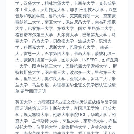
学，汉堡大学，柏林洪堡大学，卡塞尔大学，克劳斯塔
尔工业大学，罗斯托克大学，耶拿 应用技术大学，汉堡
音乐和戏剧学院，鲁昂大学，克莱蒙费朗一大，克莱蒙
费朗第二大学，萨瓦大学，佩皮尼昂大学，南布列塔尼
大学，巴黎第一大学，第戎大学，国立 里昂第二大学，
格勒诺布尔第三大学，凡尔赛大学，巴黎第九大学，马
赛大学，昂热大学，贝桑松大学，波城大学，滨海大
学，科西嘉大学，尼斯大学，巴黎第八大学， 南锡一
大，雷恩一大，巴黎第四大学，卡昂大学，蒙彼利埃三
大，蒙彼利埃第一大学，图尔大学，INSEEC，图卢兹第
一大学，图卢兹第三大学，巴黎第四大学索邦大学， 斯
特拉斯堡大学，图卢兹三大，波尔多一大，里尔第三大
学，里昂三大，奥尔良大学，亚眠大学，罗马二大，米
兰大学，马兰欧尼，办理德国毕业证文凭学历认证成绩
单 留学回国证明
英国大学： 办理英国毕业证文凭学历认证成绩单留学回
国证明使馆认证纽卡斯尔大学，帝国理工学院，巴斯大
学，埃克塞特大学，伦敦大学学院UCL，华威大学，约
克大学，兰卡斯特 大学，萨里大学，莱斯特大学，布里
斯托大学，伯明翰大学，格鲁斯特大学，谢菲尔德大
学，南安普顿大学，拉夫堡大学，爱丁堡大学，诺丁汉