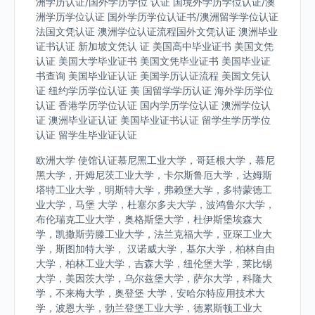
洲学历认证/国外学历学位 认证 国境外学历学位认证/澳
洲学历学位认证 国外学历学位认证书/澳洲留学学位认证
法国文凭认证 澳洲学位认证流程国外文凭认证 澳洲毕业
证书认证 新加坡文凭认 证 美国高中毕业证书 美国文凭
认证 美国大学毕业证书 美国文凭毕业证书 美国毕业证
书查询 美国毕业证认证 美国学历认证流程 美国文凭认
证 纽约学历学位认证 美 国留学学历认证 海外学历学位
认证 香港学历学位认证 国内学历学位认证 澳洲学位认
证 澳洲毕业证认证 美国毕业证书认证 留学生学历学位
认证 留学生毕业证认证
欧洲大学 使馆认证慕尼黑工业大学，哥廷根大学，慕尼
黑大学，开姆尼茨工业大学，卡尔斯鲁厄大学，达姆斯
塔特工业大学，明斯特大学，弗赖堡大学，多特蒙德工
业大学，马堡 大学，杜塞尔多夫大学，波鸿鲁尔大学，
布伦瑞克工业大学，奥格斯堡大学，杜伊斯堡埃森大
学，凯撒斯劳滕工业大学，法兰克福大学，亚琛工业大
学，斯图加特大学， 汉诺威大学，基尔大学，柏林自由
大学，柏林工业大学，吉森大学，纽伦堡大学，莱比锡
大学，美因茨大学，乌尔兹堡大学，萨尔大学，科隆大
学，不来梅大学，奥登堡 大学，安哈尔特应用技术大
学，波恩大学，勃兰登堡工业大学，德累斯顿工业大