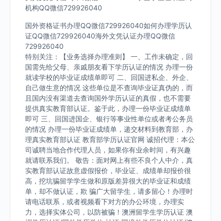
机构QQ微信729926040
国外资格证书办理QQ微信729926040如何办理学历认
证QQ微信729926040海外文凭认证办理QQ微信
729926040
特别关注：【业务选择办理准则】 一、工作未确定，回
国需先给父母、亲戚朋友看下学历认证的情况 办理一份
就读学校的毕业证成绩单即可 二、回国进私企、外企、
自己做生意的情况 这些单位是不查询毕业证真伪的，而
且国内没有渠道去查询国外学历认证的真假，也不需要
提供真实教育部认证。鉴于此，办理一份毕业证成绩单
即可 三、回国进国企、银行等事业性单位或者考公务员
的情况 办理一份毕业证成绩单，递交材料到教育部，办
理真实教育部认证 教育部学历认证官网 诚招代理：本公
司诚聘当地合作代理人员，如果你有业余时间，有兴趣
就请联系我们。 敬告：面对网上有些不良个人中介，真
实教育部认证故意虚假报价，毕业证、成绩单却报价很
高，挖坑骗留学学生做和原版差异很大的毕业证和成绩
单，却不做认证，欺 骗广大留学生，请多留心！办理时
请电话联系，或者视频看下对方的办公环境，办理实
力，选择实体公司，以防被骗！澳洲留学生学历认证 澳