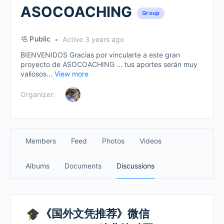
ASOCOACHING
Group
Public
Active 3 years ago
BIENVENIDOS Gracias por vincularte a este gran
proyecto de ASOCOACHING … tus aportes serán muy
valiosos...
View more
Organizer:
Members
Feed
Photos
Videos
Albums
Documents
Discussions
《国外文凭推荐》微信