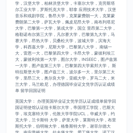
学，汉堡大学，柏林洪堡大学，卡塞尔大学，克劳斯塔
尔工业大学，罗斯托克大学，耶拿 应用技术大学，汉堡
音乐和戏剧学院，鲁昂大学，克莱蒙费朗一大，克莱蒙
费朗第二大学，萨瓦大学，佩皮尼昂大学，南布列塔尼
大学，巴黎第一大学，第戎大学，国立 里昂第二大学，
格勒诺布尔第三大学，凡尔赛大学，巴黎第九大学，马
赛大学，昂热大学，贝桑松大学，波城大学，滨海大
学，科西嘉大学，尼斯大学，巴黎第八大学， 南锡一
大，雷恩一大，巴黎第四大学，卡昂大学，蒙彼利埃三
大，蒙彼利埃第一大学，图尔大学，INSEEC，图卢兹第
一大学，图卢兹第三大学，巴黎第四大学索邦大学， 斯
特拉斯堡大学，图卢兹三大，波尔多一大，里尔第三大
学，里昂三大，奥尔良大学，亚眠大学，罗马二大，米
兰大学，马兰欧尼，办理德国毕业证文凭学历认证成绩
单 留学回国证明
英国大学： 办理英国毕业证文凭学历认证成绩单留学回
国证明使馆认证纽卡斯尔大学，帝国理工学院，巴斯大
学，埃克塞特大学，伦敦大学学院UCL，华威大学，约
克大学，兰卡斯特 大学，萨里大学，莱斯特大学，布里
斯托大学，伯明翰大学，格鲁斯特大学，谢菲尔德大
学，南安普顿大学，拉夫堡大学，爱丁堡大学，诺丁汉