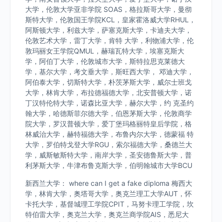
大学，伦敦大学亚非学院 SOAS，格拉斯哥大学，曼彻
斯特大学，伦敦国王学院KCL，皇家霍洛威大学RHUL，
阿斯顿大学，利兹大学，萨塞克斯大学，卡迪夫大学，
伦敦艺术大学，雷丁大学，肯特 大学，利物浦大学，伦
敦玛丽女王学院QMUL，赫瑞瓦特大学，埃塞克斯大
学，阿伯丁大学，伦敦城市大学，斯特拉思克莱德大
学，基尔大学，考文垂大学，斯旺西大学， 邓迪大学，
阿伯泰大学，切斯特大学，朴茨茅斯大学，威尔士班戈
大学，林肯大学，布拉德福德大学，北安普顿大学，诺
丁汉特伦特大学，诺森比亚大学，赫尔大学，约 克圣约
翰大学，哈德斯菲尔德大学，伯恩茅斯大学，伦敦商学
院大学，罗汉普顿大学，爱丁堡玛格丽特皇后学院，格
林威治大学，赫特福德大学，布鲁内尔大学，德蒙福 特
大学，罗伯特戈登大学RGU，索尔福德大学，桑德兰大
学，威斯敏斯特大学，南岸大学，圣安德鲁斯大学，普
利茅斯大学，牛津布鲁克斯大学，伯明翰城市大学BCU
新西兰大学： where can I get a fake diploma 梅西大
学，林肯大学，奥塔哥大学，奥克兰理工大学AUT，怀
卡托大学，基督城理工学院CPIT，马努卡理工学院，坎
特伯雷大学，奥克兰大学，奥克兰商学院AIS，悉尼大