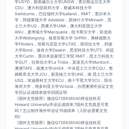
学USYD，新南威尔士大学UNSW，查尔斯达尔文大学
CDU，澳大利亚联邦大学，斯威本科技大学
Swinburne，巴拉瑞特大学ballarat，RMIT，墨尔本大
学，阿德莱德大学 Adelaide，莫纳什大学Monash，昆
士兰大学UQ，西澳大学UWA，澳大利亚国立大学
ANU，麦考瑞大学Macquarie，纽卡斯尔大学，卧龙岗
大学Wollongong，格里菲斯大学 Griffith，弗林德斯大
学Flinders，塔斯马尼亚大学UTAS，堪培拉大学，邦德
大学Bond，迪肯大学Deakin，悉尼科技大学UTS，科廷
大学Curtin，墨尔本皇家理工学院 RMIT，昆士兰科技大
学QUT，拉筹伯大学La Trobe，莫道克大学Murdoch，
澳洲TAFE，南澳大学UniSA，中央昆士兰大学CQU，詹
姆斯库克大学JCU，新英格兰大学UNE，南 昆士兰大学
USQ，埃迪斯科文大学ECU，南十字星大学SCU，阳光
海岸大学，维多利亚大学Victoria，办理澳洲毕业证文凭
学历认证成绩单留学回国证明
《国外文凭推荐》微信Q729926040肆业挂科买
Howard University毕业证成绩单,?国外文凭真是可查
吗？怎么制作海外毕业证书成绩单《入职会需要文凭
吗》
《国外文凭推荐》微信Q729926040肆业挂科买
Howard University毕业证成绩单,?国外文凭真是可查