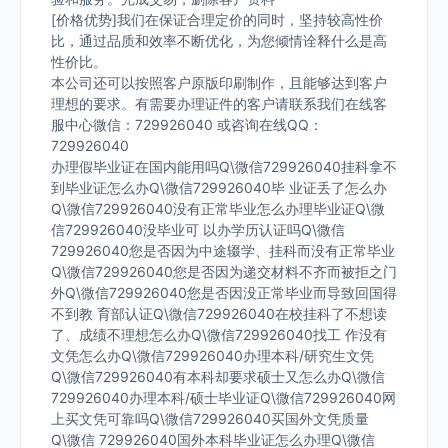
[价格优势]我们在保证合理定价的同时，坚持较高性价
比，通过品质和效率不断优化，为您倾情诠释什么是高
性价比。
本公司还可以按照客户原版印刷制作，且能够达到客户
理想的要求。有需要办理证件的客户请联系我们在线客
服中心微信：729926040 或咨询在线QQ：
729926040
办理假毕业证在国内能用吗Q\微信729926040挂科拿不
到毕业证怎么办Q\微信729926040毕 业证丢了怎么办
Q\微信729926040没有正常毕业怎么办理毕业证Q\微
信729926040没毕业可 以办学历认证吗Q\微信
729926040您是否因为中途辍学、挂科而没有正常毕业
Q\微信729926040您是否因为递交材料不齐而被拒之门
外Q\微信729926040您是否因没正常毕业而导致回国得
不到教 育部认证Q\微信729926040在校挂科了不想读
了、成绩不理想怎么办Q\微信729926040找工 作没有
文凭怎么办Q\微信729926040办理本科/研究生文凭
Q\微信729926040有本科却要求硕士又怎么办Q\微信
729926040办理本科/硕士毕业证Q\微信729926040网
上买文凭可靠吗Q\微信729926040买国外文凭质量
Q\微信 729926040国外本科毕业证怎么办理Q\微信