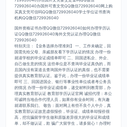
729926040办国外可查文凭QQ微信729926040网上购
买真文凭可信吗QQ微信729926040学士学位证书查询
机构QQ微信729926040
国外资格证书办理QQ微信729926040如何办理学历认
证QQ微信729926040海外文凭认证办理QQ微信
729926040
特别关注：【业务选择办理准则】 一、工作未确定，回
国需先给父母、亲戚朋友看下学历认证的情况 办理一份
就读学校的毕业证成绩单即可 二、回国进私企、外企、
自己做生意的情况 这些单位是不查询毕业证真伪的，而
且国内没有渠道去查询国外学历认证的真假，也不需要
提供真实教育部认证。鉴于此，办理一份毕业证成绩单
即可 三、回国进国企、银行等事业性单位或者考公务员
的情况 办理一份毕业证成绩单，递交材料到教育部，办
理真实教育部认证 教育部学历认证官网 诚招代理：本公
司诚聘当地合作代理人员，如果你有业余时间，有兴趣
就请联系我们。 敬告：面对网上有些不良个人中介，真
实教育部认证故意虚假报价，毕业证、成绩单却报价很
高，挖坑骗留学学生做和原版差异很大的毕业证和成绩
单，却不做认证，欺 骗广大留学生，请多留心！办理时