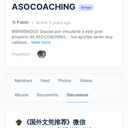
ASOCOACHING
Group
Public
Active 3 years ago
BIENVENIDOS Gracias por vincularte a este gran
proyecto de ASOCOACHING … tus aportes serán muy
valiosos...
View more
Organizer:
Members
Feed
Photos
Videos
Albums
Documents
Discussions
《国外文凭推荐》微信