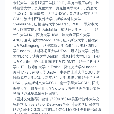
卡托大学，基督城理工学院CPIT，马努卡理工学院，坎
特伯雷大学，奥克兰大学，奥克兰商学院AIS，悉尼大
学USYD，新南威尔士大学UNSW，查尔斯达尔文大学
CDU，澳大利亚联邦大学，斯威本科技大学
Swinburne，巴拉瑞特大学ballarat，RMIT，墨尔本大
学，阿德莱德大学 Adelaide，莫纳什大学Monash，昆
士兰大学UQ，西澳大学UWA，澳大利亚国立大学
ANU，麦考瑞大学Macquarie，纽卡斯尔大学，卧龙岗
大学Wollongong，格里菲斯大学 Griffith，弗林德斯大
学Flinders，塔斯马尼亚大学UTAS，堪培拉大学，邦德
大学Bond，迪肯大学Deakin，悉尼科技大学UTS，科廷
大学Curtin，墨尔本皇家理工学院 RMIT，昆士兰科技大
学QUT，拉筹伯大学La Trobe，莫道克大学Murdoch，
澳洲TAFE，南澳大学UniSA，中央昆士兰大学CQU，詹
姆斯库克大学JCU，新英格兰大学UNE，南 昆士兰大学
USQ，埃迪斯科文大学ECU，南十字星大学SCU，阳光
海岸大学，维多利亚大学Victoria，办理澳洲毕业证文凭
学历认证成绩单留学回国证明
《国外文凭推荐》微信Q729926040美国特拉华大学文
凭样本|University of Delaware毕业证|美国学历留信网
认证,?国外文凭真是可查吗？怎么制作海外毕业证书成绩