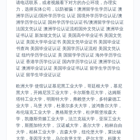
请电话联系，或者视频看下对方的办公环境，办理实
力，选择实体公司，以防被骗！澳洲留学生学历认证 澳
洲学历认证/国外学历学位 认证 国境外学历学位认证/澳
洲学历学位认证 国外学历学位认证书/澳洲留学学位认证
法国文凭认证 澳洲学位认证流程国外文凭认证 澳洲毕业
证书认证 新加坡文凭认 证 美国高中毕业证书 美国文凭
认证 美国大学毕业证书 美国文凭毕业证书 美国毕业证
书查询 美国毕业证认证 美国学历认证流程 美国文凭认
证 纽约学历学位认证 美 国留学学历认证 海外学历学位
认证 香港学历学位认证 国内学历学位认证 澳洲学位认
证 澳洲毕业证认证 美国毕业证书认证 留学生学历学位
认证 留学生毕业证认证
欧洲大学 使馆认证慕尼黑工业大学，哥廷根大学，慕尼
黑大学，开姆尼茨工业大学，卡尔斯鲁厄大学，达姆斯
塔特工业大学，明斯特大学，弗赖堡大学，多特蒙德工
业大学，马堡 大学，杜塞尔多夫大学，波鸿鲁尔大学，
布伦瑞克工业大学，奥格斯堡大学，杜伊斯堡埃森大
学，凯撒斯劳滕工业大学，法兰克福大学，亚琛工业大
学，斯图加特大学， 汉诺威大学，基尔大学，柏林自由
大学，柏林工业大学，吉森大学，纽伦堡大学，莱比锡
大学，美因茨大学，乌尔兹堡大学，萨尔大学，科隆大