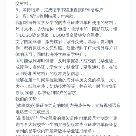
交材料；
5、等待结果，完成结果书留服直接邮寄给客户
6、客户确认收到结果，付余款。
我们对海外大学及学院的毕业证成绩单所使用的材料，
尺寸大小，防伪结构（包括：隐形水印，阴影底纹，钢
印LOGO烫金烫银，LOGO烫金烫银复合重叠。
文字图案浮雕，激光镭射，紫外荧光，温感，复印防
伪）都有原版本文凭对照。质量得到了广大海外客户群
体的认可，同时和海外学校留学中介，
同时能做到与时俱进，及时掌握各大院校的（毕业证，
成绩单，资格证，学生卡，结业证，录取通知书，在读
证明等相关材料）的版本更新信息，
能够在第一时间掌握最新的海外学历文凭的样版，尺寸
大小，纸张材质，防伪技术等等，并在第一时间收集到
原版 实物，以求达到客户的需求。
我们的优势：
[效率优势]保证在约定的时间内完成任务，支持视频语音
电话查询完成进度。
[品质优势]与学校颁发的相关证件1:1纸质尺寸制定（定
期向各大院校毕业生购买最新版本毕业证成绩单保证您
拿到的是学校内部最新版本毕业证成绩单）