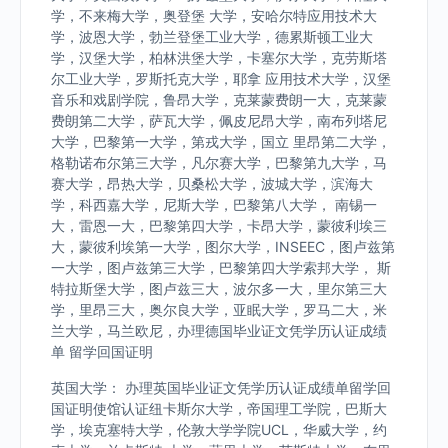
学，不来梅大学，奥登堡 大学，安哈尔特应用技术大
学，波恩大学，勃兰登堡工业大学，德累斯顿工业大
学，汉堡大学，柏林洪堡大学，卡塞尔大学，克劳斯塔
尔工业大学，罗斯托克大学，耶拿 应用技术大学，汉堡
音乐和戏剧学院，鲁昂大学，克莱蒙费朗一大，克莱蒙
费朗第二大学，萨瓦大学，佩皮尼昂大学，南布列塔尼
大学，巴黎第一大学，第戎大学，国立 里昂第二大学，
格勒诺布尔第三大学，凡尔赛大学，巴黎第九大学，马
赛大学，昂热大学，贝桑松大学，波城大学，滨海大
学，科西嘉大学，尼斯大学，巴黎第八大学， 南锡一
大，雷恩一大，巴黎第四大学，卡昂大学，蒙彼利埃三
大，蒙彼利埃第一大学，图尔大学，INSEEC，图卢兹第
一大学，图卢兹第三大学，巴黎第四大学索邦大学， 斯
特拉斯堡大学，图卢兹三大，波尔多一大，里尔第三大
学，里昂三大，奥尔良大学，亚眠大学，罗马二大，米
兰大学，马兰欧尼，办理德国毕业证文凭学历认证成绩
单 留学回国证明
英国大学： 办理英国毕业证文凭学历认证成绩单留学回
国证明使馆认证纽卡斯尔大学，帝国理工学院，巴斯大
学，埃克塞特大学，伦敦大学学院UCL，华威大学，约