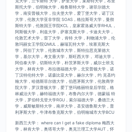
克大学，兰卡斯特 大学，萨里大学，莱斯特大学，布里
斯托大学，伯明翰大学，格鲁斯特大学，谢菲尔德大
学，南安普顿大学，拉夫堡大学，爱丁堡大学，诺丁汉
大学，伦敦大学亚非学院 SOAS，格拉斯哥大学，曼彻
斯特大学，伦敦国王学院KCL，皇家霍洛威大学RHUL，
阿斯顿大学，利兹大学，萨塞克斯大学，卡迪夫大学，
伦敦艺术大学，雷丁大学，肯特 大学，利物浦大学，伦
敦玛丽女王学院QMUL，赫瑞瓦特大学，埃塞克斯大
学，阿伯丁大学，伦敦城市大学，斯特拉思克莱德大
学，基尔大学，考文垂大学，斯旺西大学， 邓迪大学，
阿伯泰大学，切斯特大学，朴茨茅斯大学，威尔士班戈
大学，林肯大学，布拉德福德大学，北安普顿大学，诺
丁汉特伦特大学，诺森比亚大学，赫尔大学，约 克圣约
翰大学，哈德斯菲尔德大学，伯恩茅斯大学，伦敦商学
院大学，罗汉普顿大学，爱丁堡玛格丽特皇后学院，格
林威治大学，赫特福德大学，布鲁内尔大学，德蒙福 特
大学，罗伯特戈登大学RGU，索尔福德大学，桑德兰大
学，威斯敏斯特大学，南岸大学，圣安德鲁斯大学，普
利茅斯大学，牛津布鲁克斯大学，伯明翰城市大学BCU
新西兰大学： where can I get a fake diploma 梅西大
学，林肯大学，奥塔哥大学，奥克兰理工大学AUT，怀