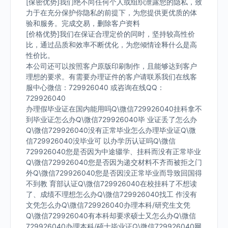
[保密优势]我们绝不向任何个人或组织泄露您的隐私，致
力于在充分保护你隐私的前提下，为您提供更优质的体
验和服务。完成交易，删除客户资料
[价格优势]我们在保证合理定价的同时，坚持较高性价
比，通过品质和效率不断优化，为您倾情诠释什么是高
性价比。
本公司还可以按照客户原版印刷制作，且能够达到客户
理想的要求。有需要办理证件的客户请联系我们在线客
服中心微信：729926040 或咨询在线QQ：
729926040
办理假毕业证在国内能用吗Q\微信729926040挂科拿不
到毕业证怎么办Q\微信729926040毕 业证丢了怎么办
Q\微信729926040没有正常毕业怎么办理毕业证Q\微
信729926040没毕业可 以办学历认证吗Q\微信
729926040您是否因为中途辍学、挂科而没有正常毕业
Q\微信729926040您是否因为递交材料不齐而被拒之门
外Q\微信729926040您是否因没正常毕业而导致回国得
不到教 育部认证Q\微信729926040在校挂科了不想读
了、成绩不理想怎么办Q\微信729926040找工 作没有
文凭怎么办Q\微信729926040办理本科/研究生文凭
Q\微信729926040有本科却要求硕士又怎么办Q\微信
729926040办理本科/硕士毕业证Q\微信729926040网