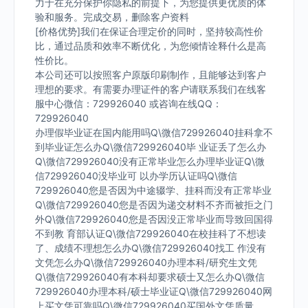
力于在充分保护你隐私的前提下，为您提供更优质的体
验和服务。完成交易，删除客户资料
[价格优势]我们在保证合理定价的同时，坚持较高性价
比，通过品质和效率不断优化，为您倾情诠释什么是高
性价比。
本公司还可以按照客户原版印刷制作，且能够达到客户
理想的要求。有需要办理证件的客户请联系我们在线客
服中心微信：729926040 或咨询在线QQ：
729926040
办理假毕业证在国内能用吗Q\微信729926040挂科拿不
到毕业证怎么办Q\微信729926040毕 业证丢了怎么办
Q\微信729926040没有正常毕业怎么办理毕业证Q\微
信729926040没毕业可 以办学历认证吗Q\微信
729926040您是否因为中途辍学、挂科而没有正常毕业
Q\微信729926040您是否因为递交材料不齐而被拒之门
外Q\微信729926040您是否因没正常毕业而导致回国得
不到教 育部认证Q\微信729926040在校挂科了不想读
了、成绩不理想怎么办Q\微信729926040找工 作没有
文凭怎么办Q\微信729926040办理本科/研究生文凭
Q\微信729926040有本科却要求硕士又怎么办Q\微信
729926040办理本科/硕士毕业证Q\微信729926040网
上买文凭可靠吗Q\微信729926040买国外文凭质量