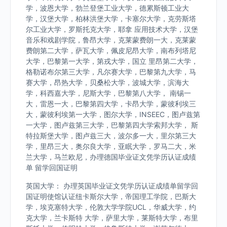
学，波恩大学，勃兰登堡工业大学，德累斯顿工业大
学，汉堡大学，柏林洪堡大学，卡塞尔大学，克劳斯塔
尔工业大学，罗斯托克大学，耶拿 应用技术大学，汉堡
音乐和戏剧学院，鲁昂大学，克莱蒙费朗一大，克莱蒙
费朗第二大学，萨瓦大学，佩皮尼昂大学，南布列塔尼
大学，巴黎第一大学，第戎大学，国立 里昂第二大学，
格勒诺布尔第三大学，凡尔赛大学，巴黎第九大学，马
赛大学，昂热大学，贝桑松大学，波城大学，滨海大
学，科西嘉大学，尼斯大学，巴黎第八大学， 南锡一
大，雷恩一大，巴黎第四大学，卡昂大学，蒙彼利埃三
大，蒙彼利埃第一大学，图尔大学，INSEEC，图卢兹第
一大学，图卢兹第三大学，巴黎第四大学索邦大学， 斯
特拉斯堡大学，图卢兹三大，波尔多一大，里尔第三大
学，里昂三大，奥尔良大学，亚眠大学，罗马二大，米
兰大学，马兰欧尼，办理德国毕业证文凭学历认证成绩
单 留学回国证明
英国大学： 办理英国毕业证文凭学历认证成绩单留学回
国证明使馆认证纽卡斯尔大学，帝国理工学院，巴斯大
学，埃克塞特大学，伦敦大学学院UCL，华威大学，约
克大学，兰卡斯特 大学，萨里大学，莱斯特大学，布里