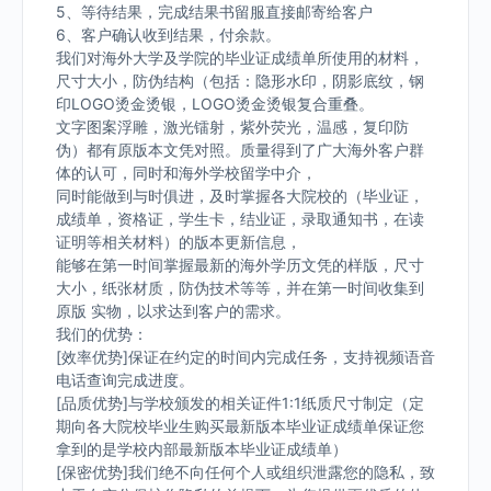
5、等待结果，完成结果书留服直接邮寄给客户
6、客户确认收到结果，付余款。
我们对海外大学及学院的毕业证成绩单所使用的材料，
尺寸大小，防伪结构（包括：隐形水印，阴影底纹，钢
印LOGO烫金烫银，LOGO烫金烫银复合重叠。
文字图案浮雕，激光镭射，紫外荧光，温感，复印防
伪）都有原版本文凭对照。质量得到了广大海外客户群
体的认可，同时和海外学校留学中介，
同时能做到与时俱进，及时掌握各大院校的（毕业证，
成绩单，资格证，学生卡，结业证，录取通知书，在读
证明等相关材料）的版本更新信息，
能够在第一时间掌握最新的海外学历文凭的样版，尺寸
大小，纸张材质，防伪技术等等，并在第一时间收集到
原版 实物，以求达到客户的需求。
我们的优势：
[效率优势]保证在约定的时间内完成任务，支持视频语音
电话查询完成进度。
[品质优势]与学校颁发的相关证件1:1纸质尺寸制定（定
期向各大院校毕业生购买最新版本毕业证成绩单保证您
拿到的是学校内部最新版本毕业证成绩单）
[保密优势]我们绝不向任何个人或组织泄露您的隐私，致