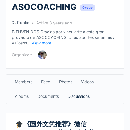
ASOCOACHING
Group
Public
Active 3 years ago
BIENVENIDOS Gracias por vincularte a este gran
proyecto de ASOCOACHING … tus aportes serán muy
valiosos...
View more
Organizer:
Members
Feed
Photos
Videos
Albums
Documents
Discussions
《国外文凭推荐》微信