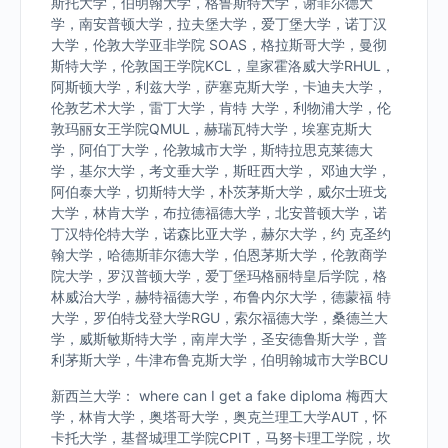
斯托大学，伯明翰大学，格鲁斯特大学，谢菲尔德大
学，南安普顿大学，拉夫堡大学，爱丁堡大学，诺丁汉
大学，伦敦大学亚非学院 SOAS，格拉斯哥大学，曼彻
斯特大学，伦敦国王学院KCL，皇家霍洛威大学RHUL，
阿斯顿大学，利兹大学，萨塞克斯大学，卡迪夫大学，
伦敦艺术大学，雷丁大学，肯特 大学，利物浦大学，伦
敦玛丽女王学院QMUL，赫瑞瓦特大学，埃塞克斯大
学，阿伯丁大学，伦敦城市大学，斯特拉思克莱德大
学，基尔大学，考文垂大学，斯旺西大学， 邓迪大学，
阿伯泰大学，切斯特大学，朴茨茅斯大学，威尔士班戈
大学，林肯大学，布拉德福德大学，北安普顿大学，诺
丁汉特伦特大学，诺森比亚大学，赫尔大学，约 克圣约
翰大学，哈德斯菲尔德大学，伯恩茅斯大学，伦敦商学
院大学，罗汉普顿大学，爱丁堡玛格丽特皇后学院，格
林威治大学，赫特福德大学，布鲁内尔大学，德蒙福 特
大学，罗伯特戈登大学RGU，索尔福德大学，桑德兰大
学，威斯敏斯特大学，南岸大学，圣安德鲁斯大学，普
利茅斯大学，牛津布鲁克斯大学，伯明翰城市大学BCU
新西兰大学： where can I get a fake diploma 梅西大
学，林肯大学，奥塔哥大学，奥克兰理工大学AUT，怀
卡托大学，基督城理工学院CPIT，马努卡理工学院，坎