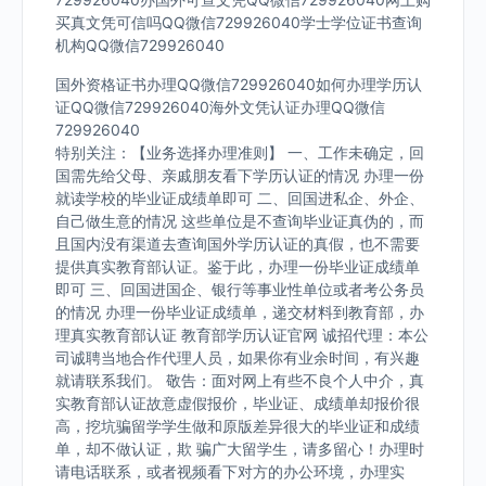
买真文凭可信吗QQ微信729926040学士学位证书查询
机构QQ微信729926040
国外资格证书办理QQ微信729926040如何办理学历认
证QQ微信729926040海外文凭认证办理QQ微信
729926040
特别关注：【业务选择办理准则】 一、工作未确定，回
国需先给父母、亲戚朋友看下学历认证的情况 办理一份
就读学校的毕业证成绩单即可 二、回国进私企、外企、
自己做生意的情况 这些单位是不查询毕业证真伪的，而
且国内没有渠道去查询国外学历认证的真假，也不需要
提供真实教育部认证。鉴于此，办理一份毕业证成绩单
即可 三、回国进国企、银行等事业性单位或者考公务员
的情况 办理一份毕业证成绩单，递交材料到教育部，办
理真实教育部认证 教育部学历认证官网 诚招代理：本公
司诚聘当地合作代理人员，如果你有业余时间，有兴趣
就请联系我们。 敬告：面对网上有些不良个人中介，真
实教育部认证故意虚假报价，毕业证、成绩单却报价很
高，挖坑骗留学学生做和原版差异很大的毕业证和成绩
单，却不做认证，欺 骗广大留学生，请多留心！办理时
请电话联系，或者视频看下对方的办公环境，办理实