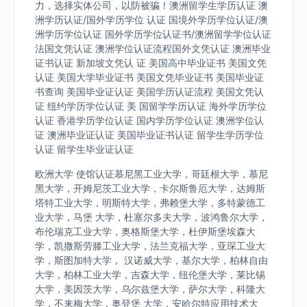
力，选择实体公司，以防被骗！澳洲留学生学历认证 澳
洲学历认证/国外学历学位 认证 国境外学历学位认证/澳
洲学历学位认证 国外学历学位认证书/澳洲留学学位认证
法国文凭认证 澳洲学位认证流程国外文凭认证 澳洲毕业
证书认证 新加坡文凭认 证 美国高中毕业证书 美国文凭
认证 美国大学毕业证书 美国文凭毕业证书 美国毕业证
书查询 美国毕业证认证 美国学历认证流程 美国文凭认
证 纽约学历学位认证 美 国留学学历认证 海外学历学位
认证 香港学历学位认证 国内学历学位认证 澳洲学位认
证 澳洲毕业证认证 美国毕业证书认证 留学生学历学位
认证 留学生毕业证认证
欧洲大学 使馆认证慕尼黑工业大学，哥廷根大学，慕尼
黑大学，开姆尼茨工业大学，卡尔斯鲁厄大学，达姆斯
塔特工业大学，明斯特大学，弗赖堡大学，多特蒙德工
业大学，马堡 大学，杜塞尔多夫大学，波鸿鲁尔大学，
布伦瑞克工业大学，奥格斯堡大学，杜伊斯堡埃森大
学，凯撒斯劳滕工业大学，法兰克福大学，亚琛工业大
学，斯图加特大学， 汉诺威大学，基尔大学，柏林自由
大学，柏林工业大学，吉森大学，纽伦堡大学，莱比锡
大学，美因茨大学，乌尔兹堡大学，萨尔大学，科隆大
学，不来梅大学，奥登堡 大学，安哈尔特应用技术大