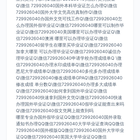
Q\微信 729926040国外本科毕业证怎么办理Q\微信
729926040国外大学文凭高仿真制作Q\微信
729926040办国外文凭可找工作Q\微信729926040怎
么办理国外假毕业证Q\微信729926040哪里可以制作毕
业证Q\微信729926040美国哪里可以办理毕业证Q\微
信729926040澳洲 哪里可以办理毕业证Q\微信
729926040留学生在哪里买毕业证Q\微信729926040
加拿大哪里 可以办理毕业证Q\微信729926040诚信办
理毕业证Q\微信729926040申请学校办理成绩单Q \微
信729926040办理水印成绩单Q\微信729926040办理
悉尼大学成绩单Q\微信729926040多伦多办理成绩单
Q\微信729926040修改成绩单GPAQ\微信729926040
修改成绩 单分数Q\微信729926040办理多大成绩单
Q\微信729926040如何拿到国外毕业证Q\微信
729926040快速拿到国外文凭Q\微信729926040快速
办理国外毕业证Q\微信729926040假毕业证能查出来吗
Q\微信729926040假文凭网上能查到吗
哪里专业办国外假毕业证QQ微信729926040国外录取
通知书办理QQ微信729926040大学毕业证查询QQ微信
729926040国外模版QQ微信729926040国外大学毕业
证QQ微信729926040英国大学毕业证QQ微信