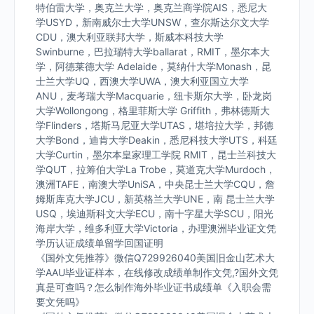
特伯雷大学，奥克兰大学，奥克兰商学院AIS，悉尼大
学USYD，新南威尔士大学UNSW，查尔斯达尔文大学
CDU，澳大利亚联邦大学，斯威本科技大学
Swinburne，巴拉瑞特大学ballarat，RMIT，墨尔本大
学，阿德莱德大学 Adelaide，莫纳什大学Monash，昆
士兰大学UQ，西澳大学UWA，澳大利亚国立大学
ANU，麦考瑞大学Macquarie，纽卡斯尔大学，卧龙岗
大学Wollongong，格里菲斯大学 Griffith，弗林德斯大
学Flinders，塔斯马尼亚大学UTAS，堪培拉大学，邦德
大学Bond，迪肯大学Deakin，悉尼科技大学UTS，科廷
大学Curtin，墨尔本皇家理工学院 RMIT，昆士兰科技大
学QUT，拉筹伯大学La Trobe，莫道克大学Murdoch，
澳洲TAFE，南澳大学UniSA，中央昆士兰大学CQU，詹
姆斯库克大学JCU，新英格兰大学UNE，南 昆士兰大学
USQ，埃迪斯科文大学ECU，南十字星大学SCU，阳光
海岸大学，维多利亚大学Victoria，办理澳洲毕业证文凭
学历认证成绩单留学回国证明
《国外文凭推荐》微信Q729926040美国旧金山艺术大
学AAU毕业证样本，在线修改成绩单制作文凭,?国外文凭
真是可查吗？怎么制作海外毕业证书成绩单《入职会需
要文凭吗》