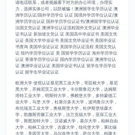
请电话联系，或者视频看下对方的办公环境，办理实
力，选择实体公司，以防被骗！澳洲留学生学历认证 澳
洲学历认证/国外学历学位 认证 国境外学历学位认证/澳
洲学历学位认证 国外学历学位认证书/澳洲留学学位认证
法国文凭认证 澳洲学位认证流程国外文凭认证 澳洲毕业
证书认证 新加坡文凭认 证 美国高中毕业证书 美国文凭
认证 美国大学毕业证书 美国文凭毕业证书 美国毕业证
书查询 美国毕业证认证 美国学历认证流程 美国文凭认
证 纽约学历学位认证 美 国留学学历认证 海外学历学位
认证 香港学历学位认证 国内学历学位认证 澳洲学位认
证 澳洲毕业证认证 美国毕业证书认证 留学生学历学位
认证 留学生毕业证认证
欧洲大学 使馆认证慕尼黑工业大学，哥廷根大学，慕尼
黑大学，开姆尼茨工业大学，卡尔斯鲁厄大学，达姆斯
塔特工业大学，明斯特大学，弗赖堡大学，多特蒙德工
业大学，马堡 大学，杜塞尔多夫大学，波鸿鲁尔大学，
布伦瑞克工业大学，奥格斯堡大学，杜伊斯堡埃森大
学，凯撒斯劳滕工业大学，法兰克福大学，亚琛工业大
学，斯图加特大学， 汉诺威大学，基尔大学，柏林自由
大学，柏林工业大学，吉森大学，纽伦堡大学，莱比锡
大学，美因茨大学，乌尔兹堡大学，萨尔大学，科隆大