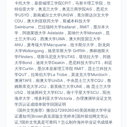
卡托大学，基督城理工学院CPIT，马努卡理工学院，坎
特伯雷大学，奥克兰大学，奥克兰商学院AIS，悉尼大
学USYD，新南威尔士大学UNSW，查尔斯达尔文大学
CDU，澳大利亚联邦大学，斯威本科技大学
Swinburne，巴拉瑞特大学ballarat，RMIT，墨尔本大
学，阿德莱德大学 Adelaide，莫纳什大学Monash，昆
士兰大学UQ，西澳大学UWA，澳大利亚国立大学
ANU，麦考瑞大学Macquarie，纽卡斯尔大学，卧龙岗
大学Wollongong，格里菲斯大学 Griffith，弗林德斯大
学Flinders，塔斯马尼亚大学UTAS，堪培拉大学，邦德
大学Bond，迪肯大学Deakin，悉尼科技大学UTS，科廷
大学Curtin，墨尔本皇家理工学院 RMIT，昆士兰科技大
学QUT，拉筹伯大学La Trobe，莫道克大学Murdoch，
澳洲TAFE，南澳大学UniSA，中央昆士兰大学CQU，詹
姆斯库克大学JCU，新英格兰大学UNE，南 昆士兰大学
USQ，埃迪斯科文大学ECU，南十字星大学SCU，阳光
海岸大学，维多利亚大学Victoria，办理澳洲毕业证文凭
学历认证成绩单留学回国证明
《国外文凭推荐》微信Q729926040美国布朗大学毕业
证通知书|Brown真实原版文凭样本|国外留信网文凭认
证,?国外文凭真是可查吗？怎么制作海外毕业证书成绩单