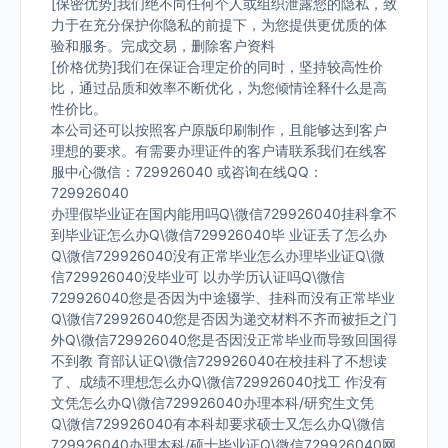
[保密优势]我们绝不向任何个人或组织泄露您的隐私，致
力于在充分保护你隐私的前提下，为您提供更优质的体
验和服务。完成交易，删除客户资料
[价格优势]我们在保证合理定价的同时，坚持较高性价
比，通过品质和效率不断优化，为您倾情诠释什么是高
性价比。
本公司还可以按照客户原版印刷制作，且能够达到客户
理想的要求。有需要办理证件的客户请联系我们在线客
服中心微信：729926040 或咨询在线QQ：
729926040
办理假毕业证在国内能用吗Q\微信729926040挂科拿不
到毕业证怎么办Q\微信729926040毕 业证丢了怎么办
Q\微信729926040没有正常毕业怎么办理毕业证Q\微
信729926040没毕业可 以办学历认证吗Q\微信
729926040您是否因为中途辍学、挂科而没有正常毕业
Q\微信729926040您是否因为递交材料不齐而被拒之门
外Q\微信729926040您是否因没正常毕业而导致回国得
不到教 育部认证Q\微信729926040在校挂科了不想读
了、成绩不理想怎么办Q\微信729926040找工 作没有
文凭怎么办Q\微信729926040办理本科/研究生文凭
Q\微信729926040有本科却要求硕士又怎么办Q\微信
729926040办理本科/硕士毕业证Q\微信729926040网