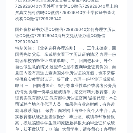
729926040办国外可查文凭QQ微信729926040网上购
买真文凭可信吗QQ微信729926040学士学位证书查询
机构QQ微信729926040
国外资格证书办理QQ微信729926040如何办理学历认
证QQ微信729926040海外文凭认证办理QQ微信
729926040
特别关注：【业务选择办理准则】 一、工作未确定，回
国需先给父母、亲戚朋友看下学历认证的情况 办理一份
就读学校的毕业证成绩单即可 二、回国进私企、外企、
自己做生意的情况 这些单位是不查询毕业证真伪的，而
且国内没有渠道去查询国外学历认证的真假，也不需要
提供真实教育部认证。鉴于此，办理一份毕业证成绩单
即可 三、回国进国企、银行等事业性单位或者考公务员
的情况 办理一份毕业证成绩单，递交材料到教育部，办
理真实教育部认证 教育部学历认证官网 诚招代理：本公
司诚聘当地合作代理人员，如果你有业余时间，有兴趣
就请联系我们。 敬告：面对网上有些不良个人中介，真
实教育部认证故意虚假报价，毕业证、成绩单却报价很
高，挖坑骗留学学生做和原版差异很大的毕业证和成绩
单，却不做认证，欺 骗广大留学生，请多留心！办理时