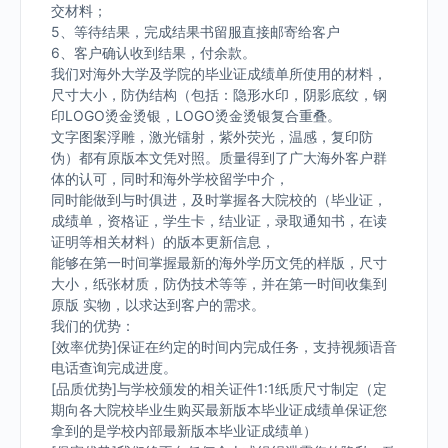
交材料；
5、等待结果，完成结果书留服直接邮寄给客户
6、客户确认收到结果，付余款。
我们对海外大学及学院的毕业证成绩单所使用的材料，
尺寸大小，防伪结构（包括：隐形水印，阴影底纹，钢
印LOGO烫金烫银，LOGO烫金烫银复合重叠。
文字图案浮雕，激光镭射，紫外荧光，温感，复印防
伪）都有原版本文凭对照。质量得到了广大海外客户群
体的认可，同时和海外学校留学中介，
同时能做到与时俱进，及时掌握各大院校的（毕业证，
成绩单，资格证，学生卡，结业证，录取通知书，在读
证明等相关材料）的版本更新信息，
能够在第一时间掌握最新的海外学历文凭的样版，尺寸
大小，纸张材质，防伪技术等等，并在第一时间收集到
原版 实物，以求达到客户的需求。
我们的优势：
[效率优势]保证在约定的时间内完成任务，支持视频语音
电话查询完成进度。
[品质优势]与学校颁发的相关证件1:1纸质尺寸制定（定
期向各大院校毕业生购买最新版本毕业证成绩单保证您
拿到的是学校内部最新版本毕业证成绩单）