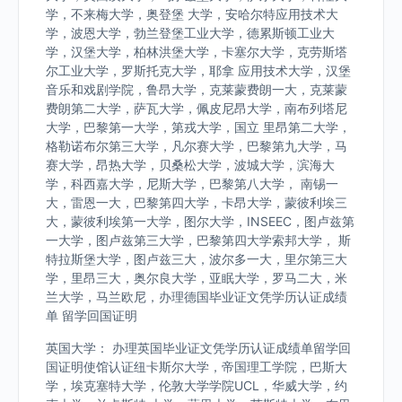
学，不来梅大学，奥登堡 大学，安哈尔特应用技术大
学，波恩大学，勃兰登堡工业大学，德累斯顿工业大
学，汉堡大学，柏林洪堡大学，卡塞尔大学，克劳斯塔
尔工业大学，罗斯托克大学，耶拿 应用技术大学，汉堡
音乐和戏剧学院，鲁昂大学，克莱蒙费朗一大，克莱蒙
费朗第二大学，萨瓦大学，佩皮尼昂大学，南布列塔尼
大学，巴黎第一大学，第戎大学，国立 里昂第二大学，
格勒诺布尔第三大学，凡尔赛大学，巴黎第九大学，马
赛大学，昂热大学，贝桑松大学，波城大学，滨海大
学，科西嘉大学，尼斯大学，巴黎第八大学， 南锡一
大，雷恩一大，巴黎第四大学，卡昂大学，蒙彼利埃三
大，蒙彼利埃第一大学，图尔大学，INSEEC，图卢兹第
一大学，图卢兹第三大学，巴黎第四大学索邦大学， 斯
特拉斯堡大学，图卢兹三大，波尔多一大，里尔第三大
学，里昂三大，奥尔良大学，亚眠大学，罗马二大，米
兰大学，马兰欧尼，办理德国毕业证文凭学历认证成绩
单 留学回国证明
英国大学： 办理英国毕业证文凭学历认证成绩单留学回
国证明使馆认证纽卡斯尔大学，帝国理工学院，巴斯大
学，埃克塞特大学，伦敦大学学院UCL，华威大学，约