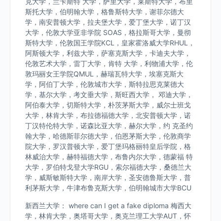
克大学，兰卡斯特 大学，萨里大学，莱斯特大学，布里
斯托大学，伯明翰大学，格鲁斯特大学，谢菲尔德大
学，南安普顿大学，拉夫堡大学，爱丁堡大学，诺丁汉
大学，伦敦大学亚非学院 SOAS，格拉斯哥大学，曼彻
斯特大学，伦敦国王学院KCL，皇家霍洛威大学RHUL，
阿斯顿大学，利兹大学，萨塞克斯大学，卡迪夫大学，
伦敦艺术大学，雷丁大学，肯特 大学，利物浦大学，伦
敦玛丽女王学院QMUL，赫瑞瓦特大学，埃塞克斯大
学，阿伯丁大学，伦敦城市大学，斯特拉思克莱德大
学，基尔大学，考文垂大学，斯旺西大学， 邓迪大学，
阿伯泰大学，切斯特大学，朴茨茅斯大学，威尔士班戈
大学，林肯大学，布拉德福德大学，北安普顿大学，诺
丁汉特伦特大学，诺森比亚大学，赫尔大学，约 克圣约
翰大学，哈德斯菲尔德大学，伯恩茅斯大学，伦敦商学
院大学，罗汉普顿大学，爱丁堡玛格丽特皇后学院，格
林威治大学，赫特福德大学，布鲁内尔大学，德蒙福 特
大学，罗伯特戈登大学RGU，索尔福德大学，桑德兰大
学，威斯敏斯特大学，南岸大学，圣安德鲁斯大学，普
利茅斯大学，牛津布鲁克斯大学，伯明翰城市大学BCU
新西兰大学： where can I get a fake diploma 梅西大
学，林肯大学，奥塔哥大学，奥克兰理工大学AUT，怀