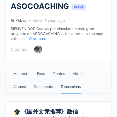
ASOCOACHING
Group
Public
Active 3 years ago
BIENVENIDOS Gracias por vincularte a este gran
proyecto de ASOCOACHING … tus aportes serán muy
valiosos...
View more
Organizer:
Members
Feed
Photos
Videos
Albums
Documents
Discussions
《国外文凭推荐》微信