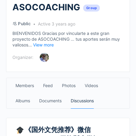
ASOCOACHING
Group
Public
Active 3 years ago
BIENVENIDOS Gracias por vincularte a este gran
proyecto de ASOCOACHING … tus aportes serán muy
valiosos...
View more
Organizer:
Members
Feed
Photos
Videos
Albums
Documents
Discussions
《国外文凭推荐》微信