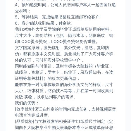
4、预约递交时间，公司人员陪同客户本人一起去留服递
交材料；
5、等待结果，完成结果书留服直接邮寄给客户
6、客户确认收到结果，付余款。
我们对海外大学及学院的毕业证成绩单所使用的材料，
尺寸大小，防伪结构（包括：隐形水印，阴影底纹，钢
印LOGO烫金烫银，LOGO烫金烫银复合重叠。
文字图案浮雕，激光镭射，紫外荧光，温感，复印防
伪）都有原版本文凭对照。质量得到了广大海外客户群
体的认可，同时和海外学校留学中介，
同时能做到与时俱进，及时掌握各大院校的（毕业证，
成绩单，资格证，学生卡，结业证，录取通知书，在读
证明等相关材料）的版本更新信息，
能够在第一时间掌握最新的海外学历文凭的样版，尺寸
大小，纸张材质，防伪技术等等，并在第一时间收集到
原版 实物，以求达到客户的需求。
我们的优势：
[效率优势]保证在约定的时间内完成任务，支持视频语音
电话查询完成进度。
[品质优势]与学校颁发的相关证件1:1纸质尺寸制定（定
期向各大院校毕业生购买最新版本毕业证成绩单保证您