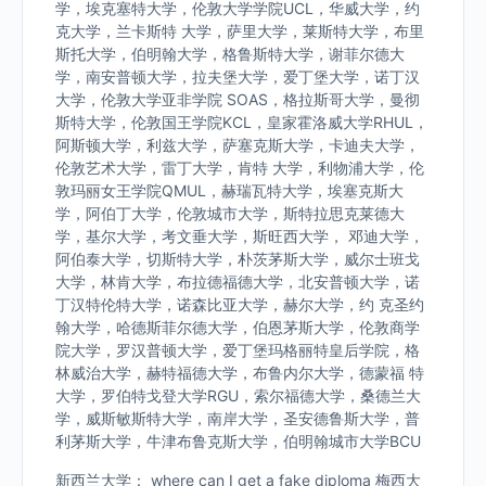
学，埃克塞特大学，伦敦大学学院UCL，华威大学，约
克大学，兰卡斯特 大学，萨里大学，莱斯特大学，布里
斯托大学，伯明翰大学，格鲁斯特大学，谢菲尔德大
学，南安普顿大学，拉夫堡大学，爱丁堡大学，诺丁汉
大学，伦敦大学亚非学院 SOAS，格拉斯哥大学，曼彻
斯特大学，伦敦国王学院KCL，皇家霍洛威大学RHUL，
阿斯顿大学，利兹大学，萨塞克斯大学，卡迪夫大学，
伦敦艺术大学，雷丁大学，肯特 大学，利物浦大学，伦
敦玛丽女王学院QMUL，赫瑞瓦特大学，埃塞克斯大
学，阿伯丁大学，伦敦城市大学，斯特拉思克莱德大
学，基尔大学，考文垂大学，斯旺西大学， 邓迪大学，
阿伯泰大学，切斯特大学，朴茨茅斯大学，威尔士班戈
大学，林肯大学，布拉德福德大学，北安普顿大学，诺
丁汉特伦特大学，诺森比亚大学，赫尔大学，约 克圣约
翰大学，哈德斯菲尔德大学，伯恩茅斯大学，伦敦商学
院大学，罗汉普顿大学，爱丁堡玛格丽特皇后学院，格
林威治大学，赫特福德大学，布鲁内尔大学，德蒙福 特
大学，罗伯特戈登大学RGU，索尔福德大学，桑德兰大
学，威斯敏斯特大学，南岸大学，圣安德鲁斯大学，普
利茅斯大学，牛津布鲁克斯大学，伯明翰城市大学BCU
新西兰大学： where can I get a fake diploma 梅西大