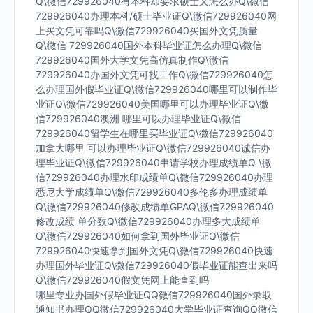
Q\微信729926040有本科却要求硕士又怎么办Q\微信
729926040办理本科/硕士毕业证Q\微信729926040网
上买文凭可靠吗Q\微信729926040买国外文凭质量
Q\微信 729926040国外本科毕业证怎么办理Q\微信
729926040国外大学文凭高仿真制作Q\微信
729926040办国外文凭可找工作Q\微信729926040怎
么办理国外假毕业证Q\微信729926040哪里可以制作毕
业证Q\微信729926040美国哪里可以办理毕业证Q\微
信729926040澳洲 哪里可以办理毕业证Q\微信
729926040留学生在哪里买毕业证Q\微信729926040
加拿大哪里 可以办理毕业证Q\微信729926040诚信办
理毕业证Q\微信729926040申请学校办理成绩单Q \微
信729926040办理水印成绩单Q\微信729926040办理
悉尼大学成绩单Q\微信729926040多伦多办理成绩单
Q\微信729926040修改成绩单GPAQ\微信729926040
修改成绩 单分数Q\微信729926040办理多大成绩单
Q\微信729926040如何拿到国外毕业证Q\微信
729926040快速拿到国外文凭Q\微信729926040快速
办理国外毕业证Q\微信729926040假毕业证能查出来吗
Q\微信729926040假文凭网上能查到吗
哪里专业办国外假毕业证QQ微信729926040国外录取
通知书办理QQ微信729926040大学毕业证查询QQ微信