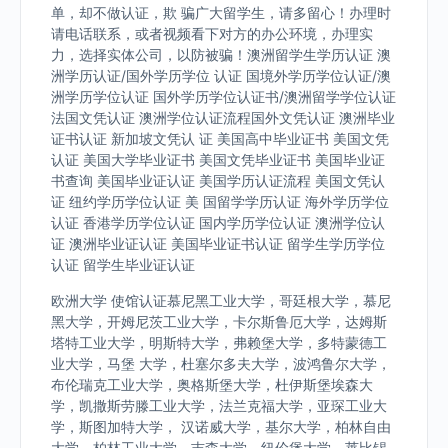
单，却不做认证，欺 骗广大留学生，请多留心！办理时
请电话联系，或者视频看下对方的办公环境，办理实
力，选择实体公司，以防被骗！澳洲留学生学历认证 澳
洲学历认证/国外学历学位 认证 国境外学历学位认证/澳
洲学历学位认证 国外学历学位认证书/澳洲留学学位认证
法国文凭认证 澳洲学位认证流程国外文凭认证 澳洲毕业
证书认证 新加坡文凭认 证 美国高中毕业证书 美国文凭
认证 美国大学毕业证书 美国文凭毕业证书 美国毕业证
书查询 美国毕业证认证 美国学历认证流程 美国文凭认
证 纽约学历学位认证 美 国留学学历认证 海外学历学位
认证 香港学历学位认证 国内学历学位认证 澳洲学位认
证 澳洲毕业证认证 美国毕业证书认证 留学生学历学位
认证 留学生毕业证认证
欧洲大学 使馆认证慕尼黑工业大学，哥廷根大学，慕尼
黑大学，开姆尼茨工业大学，卡尔斯鲁厄大学，达姆斯
塔特工业大学，明斯特大学，弗赖堡大学，多特蒙德工
业大学，马堡 大学，杜塞尔多夫大学，波鸿鲁尔大学，
布伦瑞克工业大学，奥格斯堡大学，杜伊斯堡埃森大
学，凯撒斯劳滕工业大学，法兰克福大学，亚琛工业大
学，斯图加特大学， 汉诺威大学，基尔大学，柏林自由
大学，柏林工业大学，吉森大学，纽伦堡大学，莱比锡