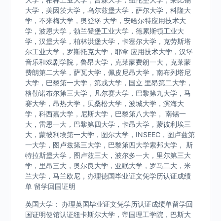
大学，美因茨大学，乌尔兹堡大学，萨尔大学，科隆大
学，不来梅大学，奥登堡 大学，安哈尔特应用技术大
学，波恩大学，勃兰登堡工业大学，德累斯顿工业大
学，汉堡大学，柏林洪堡大学，卡塞尔大学，克劳斯塔
尔工业大学，罗斯托克大学，耶拿 应用技术大学，汉堡
音乐和戏剧学院，鲁昂大学，克莱蒙费朗一大，克莱蒙
费朗第二大学，萨瓦大学，佩皮尼昂大学，南布列塔尼
大学，巴黎第一大学，第戎大学，国立 里昂第二大学，
格勒诺布尔第三大学，凡尔赛大学，巴黎第九大学，马
赛大学，昂热大学，贝桑松大学，波城大学，滨海大
学，科西嘉大学，尼斯大学，巴黎第八大学， 南锡一
大，雷恩一大，巴黎第四大学，卡昂大学，蒙彼利埃三
大，蒙彼利埃第一大学，图尔大学，INSEEC，图卢兹第
一大学，图卢兹第三大学，巴黎第四大学索邦大学， 斯
特拉斯堡大学，图卢兹三大，波尔多一大，里尔第三大
学，里昂三大，奥尔良大学，亚眠大学，罗马二大，米
兰大学，马兰欧尼，办理德国毕业证文凭学历认证成绩
单 留学回国证明
英国大学： 办理英国毕业证文凭学历认证成绩单留学回
国证明使馆认证纽卡斯尔大学，帝国理工学院，巴斯大