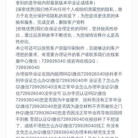
拿到的是学校内部最新版本毕业证成绩单）
[保密优势]我们绝不向任何个人或组织泄露您的隐私，致
力于在充分保护你隐私的前提下，为您提供更优质的体
验和服务。完成交易，删除客户资料
[价格优势]我们在保证合理定价的同时，坚持较高性价
比，通过品质和效率不断优化，为您倾情诠释什么是高
性价比。
本公司还可以按照客户原版印刷制作，且能够达到客户
理想的要求。有需要办理证件的客户请联系我们在线客
服中心微信：729926040 或咨询在线QQ：
729926040
办理假毕业证在国内能用吗Q\微信729926040挂科拿不
到毕业证怎么办Q\微信729926040毕 业证丢了怎么办
Q\微信729926040没有正常毕业怎么办理毕业证Q\微
信729926040没毕业可 以办学历认证吗Q\微信
729926040您是否因为中途辍学、挂科而没有正常毕业
Q\微信729926040您是否因为递交材料不齐而被拒之门
外Q\微信729926040您是否因没正常毕业而导致回国得
不到教 育部认证Q\微信729926040在校挂科了不想读
了、成绩不理想怎么办Q\微信729926040找工 作没有
文凭怎么办Q\微信729926040办理本科/研究生文凭