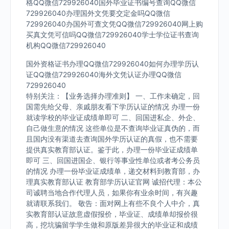
格QQ微信729926040国外毕业证书编号查询QQ微信
729926040办理国外文凭要交定金吗QQ微信
729926040办国外可查文凭QQ微信729926040网上购
买真文凭可信吗QQ微信729926040学士学位证书查询
机构QQ微信729926040
国外资格证书办理QQ微信729926040如何办理学历认
证QQ微信729926040海外文凭认证办理QQ微信
729926040
特别关注：【业务选择办理准则】 一、工作未确定，回
国需先给父母、亲戚朋友看下学历认证的情况 办理一份
就读学校的毕业证成绩单即可 二、回国进私企、外企、
自己做生意的情况 这些单位是不查询毕业证真伪的，而
且国内没有渠道去查询国外学历认证的真假，也不需要
提供真实教育部认证。鉴于此，办理一份毕业证成绩单
即可 三、回国进国企、银行等事业性单位或者考公务员
的情况 办理一份毕业证成绩单，递交材料到教育部，办
理真实教育部认证 教育部学历认证官网 诚招代理：本公
司诚聘当地合作代理人员，如果你有业余时间，有兴趣
就请联系我们。 敬告：面对网上有些不良个人中介，真
实教育部认证故意虚假报价，毕业证、成绩单却报价很
高，挖坑骗留学学生做和原版差异很大的毕业证和成绩