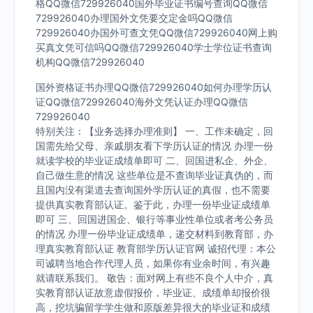
格QQ微信729926040国外毕业证书编号查询QQ微信
729926040办理国外文凭要交定金吗QQ微信
729926040办国外可查文凭QQ微信729926040网上购
买真文凭可信吗QQ微信729926040学士学位证书查询
机构QQ微信729926040
国外资格证书办理QQ微信729926040如何办理学历认
证QQ微信729926040海外文凭认证办理QQ微信
729926040
特别关注：【业务选择办理准则】 一、工作未确定，回
国需先给父母、亲戚朋友看下学历认证的情况 办理一份
就读学校的毕业证成绩单即可 二、回国进私企、外企、
自己做生意的情况 这些单位是不查询毕业证真伪的，而
且国内没有渠道去查询国外学历认证的真假，也不需要
提供真实教育部认证。鉴于此，办理一份毕业证成绩单
即可 三、回国进国企、银行等事业性单位或者考公务员
的情况 办理一份毕业证成绩单，递交材料到教育部，办
理真实教育部认证 教育部学历认证官网 诚招代理：本公
司诚聘当地合作代理人员，如果你有业余时间，有兴趣
就请联系我们。 敬告：面对网上有些不良个人中介，真
实教育部认证故意虚假报价，毕业证、成绩单却报价很
高，挖坑骗留学学生做和原版差异很大的毕业证和成绩