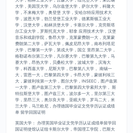
大学，美因茨大学，乌尔兹堡大学，萨尔大学，科隆大
学，不来梅大学，奥登堡 大学，安哈尔特应用技术大
学，波恩大学，勃兰登堡工业大学，德累斯顿工业大
学，汉堡大学，柏林洪堡大学，卡塞尔大学，克劳斯塔
尔工业大学，罗斯托克大学，耶拿 应用技术大学，汉堡
音乐和戏剧学院，鲁昂大学，克莱蒙费朗一大，克莱蒙
费朗第二大学，萨瓦大学，佩皮尼昂大学，南布列塔尼
大学，巴黎第一大学，第戎大学，国立 里昂第二大学，
格勒诺布尔第三大学，凡尔赛大学，巴黎第九大学，马
赛大学，昂热大学，贝桑松大学，波城大学，滨海大
学，科西嘉大学，尼斯大学，巴黎第八大学， 南锡一
大，雷恩一大，巴黎第四大学，卡昂大学，蒙彼利埃三
大，蒙彼利埃第一大学，图尔大学，INSEEC，图卢兹第
一大学，图卢兹第三大学，巴黎第四大学索邦大学， 斯
特拉斯堡大学，图卢兹三大，波尔多一大，里尔第三大
学，里昂三大，奥尔良大学，亚眠大学，罗马二大，米
兰大学，马兰欧尼，办理德国毕业证文凭学历认证成绩
单 留学回国证明
英国大学： 办理英国毕业证文凭学历认证成绩单留学回
国证明使馆认证纽卡斯尔大学，帝国理工学院，巴斯大