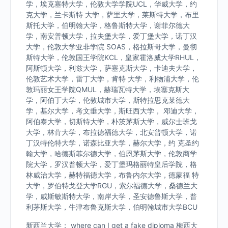
学，埃克塞特大学，伦敦大学学院UCL，华威大学，约
克大学，兰卡斯特 大学，萨里大学，莱斯特大学，布里
斯托大学，伯明翰大学，格鲁斯特大学，谢菲尔德大
学，南安普顿大学，拉夫堡大学，爱丁堡大学，诺丁汉
大学，伦敦大学亚非学院 SOAS，格拉斯哥大学，曼彻
斯特大学，伦敦国王学院KCL，皇家霍洛威大学RHUL，
阿斯顿大学，利兹大学，萨塞克斯大学，卡迪夫大学，
伦敦艺术大学，雷丁大学，肯特 大学，利物浦大学，伦
敦玛丽女王学院QMUL，赫瑞瓦特大学，埃塞克斯大
学，阿伯丁大学，伦敦城市大学，斯特拉思克莱德大
学，基尔大学，考文垂大学，斯旺西大学， 邓迪大学，
阿伯泰大学，切斯特大学，朴茨茅斯大学，威尔士班戈
大学，林肯大学，布拉德福德大学，北安普顿大学，诺
丁汉特伦特大学，诺森比亚大学，赫尔大学，约 克圣约
翰大学，哈德斯菲尔德大学，伯恩茅斯大学，伦敦商学
院大学，罗汉普顿大学，爱丁堡玛格丽特皇后学院，格
林威治大学，赫特福德大学，布鲁内尔大学，德蒙福 特
大学，罗伯特戈登大学RGU，索尔福德大学，桑德兰大
学，威斯敏斯特大学，南岸大学，圣安德鲁斯大学，普
利茅斯大学，牛津布鲁克斯大学，伯明翰城市大学BCU
新西兰大学： where can I get a fake diploma 梅西大