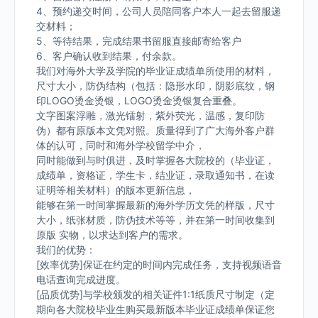
4、预约递交时间，公司人员陪同客户本人一起去留服递
交材料；
5、等待结果，完成结果书留服直接邮寄给客户
6、客户确认收到结果，付余款。
我们对海外大学及学院的毕业证成绩单所使用的材料，
尺寸大小，防伪结构（包括：隐形水印，阴影底纹，钢
印LOGO烫金烫银，LOGO烫金烫银复合重叠。
文字图案浮雕，激光镭射，紫外荧光，温感，复印防
伪）都有原版本文凭对照。质量得到了广大海外客户群
体的认可，同时和海外学校留学中介，
同时能做到与时俱进，及时掌握各大院校的（毕业证，
成绩单，资格证，学生卡，结业证，录取通知书，在读
证明等相关材料）的版本更新信息，
能够在第一时间掌握最新的海外学历文凭的样版，尺寸
大小，纸张材质，防伪技术等等，并在第一时间收集到
原版 实物，以求达到客户的需求。
我们的优势：
[效率优势]保证在约定的时间内完成任务，支持视频语音
电话查询完成进度。
[品质优势]与学校颁发的相关证件1:1纸质尺寸制定（定
期向各大院校毕业生购买最新版本毕业证成绩单保证您