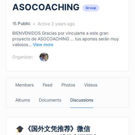
ASOCOACHING
Group
Public
Active 3 years ago
BIENVENIDOS Gracias por vincularte a este gran
proyecto de ASOCOACHING … tus aportes serán muy
valiosos...
View more
Organizer:
Members
Feed
Photos
Videos
Albums
Documents
Discussions
《国外文凭推荐》微信