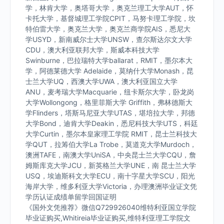
学，林肯大学，奥塔哥大学，奥克兰理工大学AUT，怀
卡托大学，基督城理工学院CPIT，马努卡理工学院，坎
特伯雷大学，奥克兰大学，奥克兰商学院AIS，悉尼大
学USYD，新南威尔士大学UNSW，查尔斯达尔文大学
CDU，澳大利亚联邦大学，斯威本科技大学
Swinburne，巴拉瑞特大学ballarat，RMIT，墨尔本大
学，阿德莱德大学 Adelaide，莫纳什大学Monash，昆
士兰大学UQ，西澳大学UWA，澳大利亚国立大学
ANU，麦考瑞大学Macquarie，纽卡斯尔大学，卧龙岗
大学Wollongong，格里菲斯大学 Griffith，弗林德斯大
学Flinders，塔斯马尼亚大学UTAS，堪培拉大学，邦德
大学Bond，迪肯大学Deakin，悉尼科技大学UTS，科廷
大学Curtin，墨尔本皇家理工学院 RMIT，昆士兰科技大
学QUT，拉筹伯大学La Trobe，莫道克大学Murdoch，
澳洲TAFE，南澳大学UniSA，中央昆士兰大学CQU，詹
姆斯库克大学JCU，新英格兰大学UNE，南 昆士兰大学
USQ，埃迪斯科文大学ECU，南十字星大学SCU，阳光
海岸大学，维多利亚大学Victoria，办理澳洲毕业证文凭
学历认证成绩单留学回国证明
《国外文凭推荐》微信Q729926040维特利亚国立学院
毕业证购买,Whitireia毕业证购买,维特利亚理工学院文