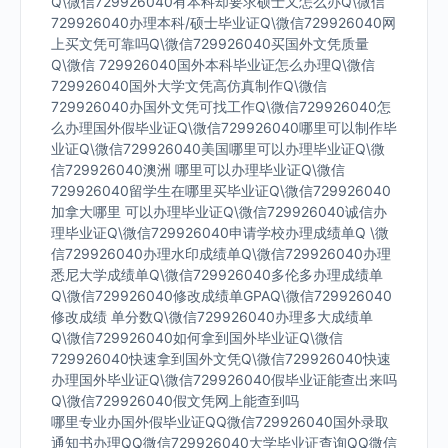
Q\微信729926040有本科却要求硕士又怎么办Q\微信
729926040办理本科/硕士毕业证Q\微信729926040网
上买文凭可靠吗Q\微信729926040买国外文凭质量
Q\微信 729926040国外本科毕业证怎么办理Q\微信
729926040国外大学文凭高仿真制作Q\微信
729926040办国外文凭可找工作Q\微信729926040怎
么办理国外假毕业证Q\微信729926040哪里可以制作毕
业证Q\微信729926040美国哪里可以办理毕业证Q\微
信729926040澳洲 哪里可以办理毕业证Q\微信
729926040留学生在哪里买毕业证Q\微信729926040
加拿大哪里 可以办理毕业证Q\微信729926040诚信办
理毕业证Q\微信729926040申请学校办理成绩单Q \微
信729926040办理水印成绩单Q\微信729926040办理
悉尼大学成绩单Q\微信729926040多伦多办理成绩单
Q\微信729926040修改成绩单GPAQ\微信729926040
修改成绩 单分数Q\微信729926040办理多大成绩单
Q\微信729926040如何拿到国外毕业证Q\微信
729926040快速拿到国外文凭Q\微信729926040快速
办理国外毕业证Q\微信729926040假毕业证能查出来吗
Q\微信729926040假文凭网上能查到吗
哪里专业办国外假毕业证QQ微信729926040国外录取
通知书办理QQ微信729926040大学毕业证查询QQ微信