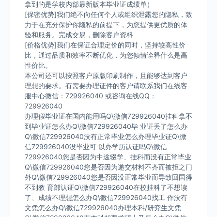
拿到的是学校内部最新版本毕业证成绩单）
[保密优势]我们绝不向任何个人或组织泄露您的隐私，致
力于在充分保护你隐私的前提下，为您提供更优质的体
验和服务。完成交易，删除客户资料
[价格优势]我们在保证合理定价的同时，坚持较高性价
比，通过品质和效率不断优化，为您倾情诠释什么是高
性价比。
本公司还可以按照客户原版印刷制作，且能够达到客户
理想的要求。有需要办理证件的客户请联系我们在线客
服中心微信：729926040 或咨询在线QQ：
729926040
办理假毕业证在国内能用吗Q\微信729926040挂科拿不
到毕业证怎么办Q\微信729926040毕 业证丢了怎么办
Q\微信729926040没有正常毕业怎么办理毕业证Q\微
信729926040没毕业可 以办学历认证吗Q\微信
729926040您是否因为中途辍学、挂科而没有正常毕业
Q\微信729926040您是否因为递交材料不齐而被拒之门
外Q\微信729926040您是否因没正常毕业而导致回国得
不到教 育部认证Q\微信729926040在校挂科了不想读
了、成绩不理想怎么办Q\微信729926040找工 作没有
文凭怎么办Q\微信729926040办理本科/研究生文凭