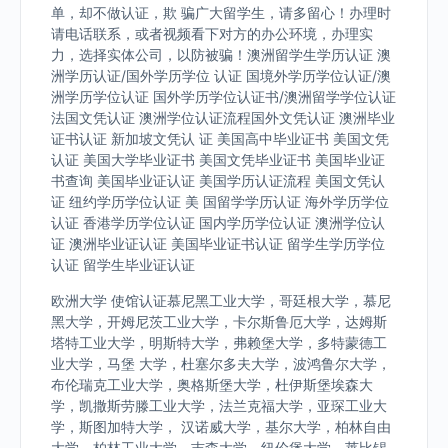
单，却不做认证，欺 骗广大留学生，请多留心！办理时
请电话联系，或者视频看下对方的办公环境，办理实
力，选择实体公司，以防被骗！澳洲留学生学历认证 澳
洲学历认证/国外学历学位 认证 国境外学历学位认证/澳
洲学历学位认证 国外学历学位认证书/澳洲留学学位认证
法国文凭认证 澳洲学位认证流程国外文凭认证 澳洲毕业
证书认证 新加坡文凭认 证 美国高中毕业证书 美国文凭
认证 美国大学毕业证书 美国文凭毕业证书 美国毕业证
书查询 美国毕业证认证 美国学历认证流程 美国文凭认
证 纽约学历学位认证 美 国留学学历认证 海外学历学位
认证 香港学历学位认证 国内学历学位认证 澳洲学位认
证 澳洲毕业证认证 美国毕业证书认证 留学生学历学位
认证 留学生毕业证认证
欧洲大学 使馆认证慕尼黑工业大学，哥廷根大学，慕尼
黑大学，开姆尼茨工业大学，卡尔斯鲁厄大学，达姆斯
塔特工业大学，明斯特大学，弗赖堡大学，多特蒙德工
业大学，马堡 大学，杜塞尔多夫大学，波鸿鲁尔大学，
布伦瑞克工业大学，奥格斯堡大学，杜伊斯堡埃森大
学，凯撒斯劳滕工业大学，法兰克福大学，亚琛工业大
学，斯图加特大学， 汉诺威大学，基尔大学，柏林自由
大学，柏林工业大学，吉森大学，纽伦堡大学，莱比锡