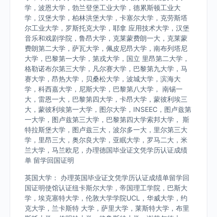
学，波恩大学，勃兰登堡工业大学，德累斯顿工业大
学，汉堡大学，柏林洪堡大学，卡塞尔大学，克劳斯塔
尔工业大学，罗斯托克大学，耶拿 应用技术大学，汉堡
音乐和戏剧学院，鲁昂大学，克莱蒙费朗一大，克莱蒙
费朗第二大学，萨瓦大学，佩皮尼昂大学，南布列塔尼
大学，巴黎第一大学，第戎大学，国立 里昂第二大学，
格勒诺布尔第三大学，凡尔赛大学，巴黎第九大学，马
赛大学，昂热大学，贝桑松大学，波城大学，滨海大
学，科西嘉大学，尼斯大学，巴黎第八大学， 南锡一
大，雷恩一大，巴黎第四大学，卡昂大学，蒙彼利埃三
大，蒙彼利埃第一大学，图尔大学，INSEEC，图卢兹第
一大学，图卢兹第三大学，巴黎第四大学索邦大学， 斯
特拉斯堡大学，图卢兹三大，波尔多一大，里尔第三大
学，里昂三大，奥尔良大学，亚眠大学，罗马二大，米
兰大学，马兰欧尼，办理德国毕业证文凭学历认证成绩
单 留学回国证明
英国大学： 办理英国毕业证文凭学历认证成绩单留学回
国证明使馆认证纽卡斯尔大学，帝国理工学院，巴斯大
学，埃克塞特大学，伦敦大学学院UCL，华威大学，约
克大学，兰卡斯特 大学，萨里大学，莱斯特大学，布里