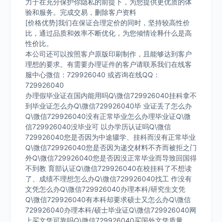
力于在充分保护你隐私的前提下，为您提供更优质的体
验和服务。完成交易，删除客户资料
[价格优势]我们在保证合理定价的同时，坚持较高性价
比，通过品质和效率不断优化，为您倾情诠释什么是高
性价比。
本公司还可以按照客户原版印刷制作，且能够达到客户
理想的要求。有需要办理证件的客户请联系我们在线客
服中心微信：729926040 或咨询在线QQ：
729926040
办理假毕业证在国内能用吗Q\微信729926040挂科拿不
到毕业证怎么办Q\微信729926040毕 业证丢了怎么办
Q\微信729926040没有正常毕业怎么办理毕业证Q\微
信729926040没毕业可 以办学历认证吗Q\微信
729926040您是否因为中途辍学、挂科而没有正常毕业
Q\微信729926040您是否因为递交材料不齐而被拒之门
外Q\微信729926040您是否因没正常毕业而导致回国得
不到教 育部认证Q\微信729926040在校挂科了不想读
了、成绩不理想怎么办Q\微信729926040找工 作没有
文凭怎么办Q\微信729926040办理本科/研究生文凭
Q\微信729926040有本科却要求硕士又怎么办Q\微信
729926040办理本科/硕士毕业证Q\微信729926040网
上买文凭可靠吗Q\微信729926040买国外文凭质量