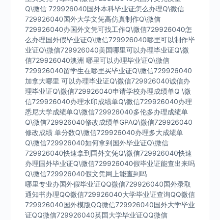
Q\微信 729926040国外本科毕业证怎么办理Q\微信
729926040国外大学文凭高仿真制作Q\微信
729926040办国外文凭可找工作Q\微信729926040怎
么办理国外假毕业证Q\微信729926040哪里可以制作毕
业证Q\微信729926040美国哪里可以办理毕业证Q\微
信729926040澳洲 哪里可以办理毕业证Q\微信
729926040留学生在哪里买毕业证Q\微信729926040
加拿大哪里 可以办理毕业证Q\微信729926040诚信办
理毕业证Q\微信729926040申请学校办理成绩单Q \微
信729926040办理水印成绩单Q\微信729926040办理
悉尼大学成绩单Q\微信729926040多伦多办理成绩单
Q\微信729926040修改成绩单GPAQ\微信729926040
修改成绩 单分数Q\微信729926040办理多大成绩单
Q\微信729926040如何拿到国外毕业证Q\微信
729926040快速拿到国外文凭Q\微信729926040快速
办理国外毕业证Q\微信729926040假毕业证能查出来吗
Q\微信729926040假文凭网上能查到吗
哪里专业办国外假毕业证QQ微信729926040国外录取
通知书办理QQ微信729926040大学毕业证查询QQ微信
729926040国外模版QQ微信729926040国外大学毕业
证QQ微信729926040英国大学毕业证QQ微信