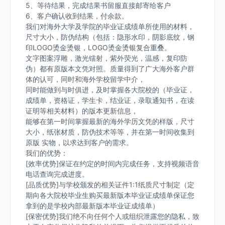
5、等待结果，完成结果书留服直接邮寄给客户
6、客户确认收到结果，付余款。
我们对海外大学及学院的毕业证成绩单所使用的材料，
尺寸大小，防伪结构（包括：隐形水印，阴影底纹，钢
印LOGO烫金烫银，LOGO烫金烫银复合重叠。
文字图案浮雕，激光镭射，紫外荧光，温感，复印防
伪）都有原版本文凭对照。质量得到了广大海外客户群
体的认可，同时和海外学校留学中介，
同时能做到与时俱进，及时掌握各大院校的（毕业证，
成绩单，资格证，学生卡，结业证，录取通知书，在读
证明等相关材料）的版本更新信息，
能够在第一时间掌握最新的海外学历文凭的样版，尺寸
大小，纸张材质，防伪技术等等，并在第一时间收集到
原版 实物，以求达到客户的需求。
我们的优势：
[效率优势]保证在约定的时间内完成任务，支持视频语音
电话查询完成进度。
[品质优势]与学校颁发的相关证件1:1纸质尺寸制定（定
期向各大院校毕业生购买最新版本毕业证成绩单保证您
拿到的是学校内部最新版本毕业证成绩单）
[保密优势]我们绝不向任何个人或组织泄露您的隐私，致