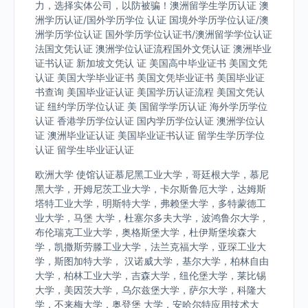
力，选择实体公司，以防被骗！澳洲留学生学历认证 澳
洲学历认证/国外学历学位 认证 国境外学历学位认证/澳
洲学历学位认证 国外学历学位认证书/澳洲留学学位认证
法国文凭认证 澳洲学位认证流程国外文凭认证 澳洲毕业
证书认证 新加坡文凭认 证 美国高中毕业证书 美国文凭
认证 美国大学毕业证书 美国文凭毕业证书 美国毕业证
书查询 美国毕业证认证 美国学历认证流程 美国文凭认
证 纽约学历学位认证 美 国留学学历认证 海外学历学位
认证 香港学历学位认证 国内学历学位认证 澳洲学位认
证 澳洲毕业证认证 美国毕业证书认证 留学生学历学位
认证 留学生毕业证认证
欧洲大学 使馆认证慕尼黑工业大学，哥廷根大学，慕尼
黑大学，开姆尼茨工业大学，卡尔斯鲁厄大学，达姆斯
塔特工业大学，明斯特大学，弗赖堡大学，多特蒙德工
业大学，马堡 大学，杜塞尔多夫大学，波鸿鲁尔大学，
布伦瑞克工业大学，奥格斯堡大学，杜伊斯堡埃森大
学，凯撒斯劳滕工业大学，法兰克福大学，亚琛工业大
学，斯图加特大学， 汉诺威大学，基尔大学，柏林自由
大学，柏林工业大学，吉森大学，纽伦堡大学，莱比锡
大学，美因茨大学，乌尔兹堡大学，萨尔大学，科隆大
学，不来梅大学，奥登堡 大学，安哈尔特应用技术大