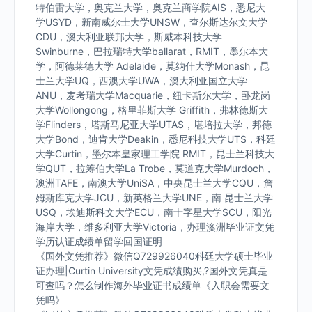
特伯雷大学，奥克兰大学，奥克兰商学院AIS，悉尼大
学USYD，新南威尔士大学UNSW，查尔斯达尔文大学
CDU，澳大利亚联邦大学，斯威本科技大学
Swinburne，巴拉瑞特大学ballarat，RMIT，墨尔本大
学，阿德莱德大学 Adelaide，莫纳什大学Monash，昆
士兰大学UQ，西澳大学UWA，澳大利亚国立大学
ANU，麦考瑞大学Macquarie，纽卡斯尔大学，卧龙岗
大学Wollongong，格里菲斯大学 Griffith，弗林德斯大
学Flinders，塔斯马尼亚大学UTAS，堪培拉大学，邦德
大学Bond，迪肯大学Deakin，悉尼科技大学UTS，科廷
大学Curtin，墨尔本皇家理工学院 RMIT，昆士兰科技大
学QUT，拉筹伯大学La Trobe，莫道克大学Murdoch，
澳洲TAFE，南澳大学UniSA，中央昆士兰大学CQU，詹
姆斯库克大学JCU，新英格兰大学UNE，南 昆士兰大学
USQ，埃迪斯科文大学ECU，南十字星大学SCU，阳光
海岸大学，维多利亚大学Victoria，办理澳洲毕业证文凭
学历认证成绩单留学回国证明
《国外文凭推荐》微信Q729926040科廷大学硕士毕业
证办理|Curtin University文凭成绩购买,?国外文凭真是
可查吗？怎么制作海外毕业证书成绩单《入职会需要文
凭吗》