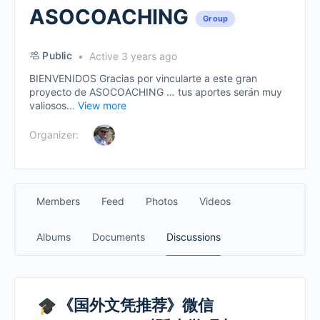
ASOCOACHING
Group
Public
Active 3 years ago
BIENVENIDOS Gracias por vincularte a este gran
proyecto de ASOCOACHING … tus aportes serán muy
valiosos...
View more
Organizer:
Members
Feed
Photos
Videos
Albums
Documents
Discussions
《国外文凭推荐》微信