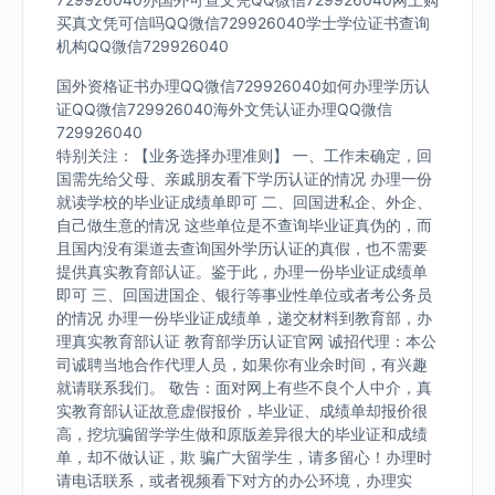
买真文凭可信吗QQ微信729926040学士学位证书查询
机构QQ微信729926040
国外资格证书办理QQ微信729926040如何办理学历认
证QQ微信729926040海外文凭认证办理QQ微信
729926040
特别关注：【业务选择办理准则】 一、工作未确定，回
国需先给父母、亲戚朋友看下学历认证的情况 办理一份
就读学校的毕业证成绩单即可 二、回国进私企、外企、
自己做生意的情况 这些单位是不查询毕业证真伪的，而
且国内没有渠道去查询国外学历认证的真假，也不需要
提供真实教育部认证。鉴于此，办理一份毕业证成绩单
即可 三、回国进国企、银行等事业性单位或者考公务员
的情况 办理一份毕业证成绩单，递交材料到教育部，办
理真实教育部认证 教育部学历认证官网 诚招代理：本公
司诚聘当地合作代理人员，如果你有业余时间，有兴趣
就请联系我们。 敬告：面对网上有些不良个人中介，真
实教育部认证故意虚假报价，毕业证、成绩单却报价很
高，挖坑骗留学学生做和原版差异很大的毕业证和成绩
单，却不做认证，欺 骗广大留学生，请多留心！办理时
请电话联系，或者视频看下对方的办公环境，办理实