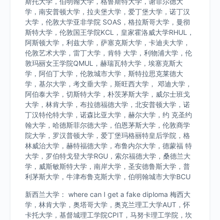
斯托大学，伯明翰大学，格鲁斯特大学，谢菲尔德大
学，南安普顿大学，拉夫堡大学，爱丁堡大学，诺丁汉
大学，伦敦大学亚非学院 SOAS，格拉斯哥大学，曼彻
斯特大学，伦敦国王学院KCL，皇家霍洛威大学RHUL，
阿斯顿大学，利兹大学，萨塞克斯大学，卡迪夫大学，
伦敦艺术大学，雷丁大学，肯特 大学，利物浦大学，伦
敦玛丽女王学院QMUL，赫瑞瓦特大学，埃塞克斯大
学，阿伯丁大学，伦敦城市大学，斯特拉思克莱德大
学，基尔大学，考文垂大学，斯旺西大学， 邓迪大学，
阿伯泰大学，切斯特大学，朴茨茅斯大学，威尔士班戈
大学，林肯大学，布拉德福德大学，北安普顿大学，诺
丁汉特伦特大学，诺森比亚大学，赫尔大学，约 克圣约
翰大学，哈德斯菲尔德大学，伯恩茅斯大学，伦敦商学
院大学，罗汉普顿大学，爱丁堡玛格丽特皇后学院，格
林威治大学，赫特福德大学，布鲁内尔大学，德蒙福 特
大学，罗伯特戈登大学RGU，索尔福德大学，桑德兰大
学，威斯敏斯特大学，南岸大学，圣安德鲁斯大学，普
利茅斯大学，牛津布鲁克斯大学，伯明翰城市大学BCU
新西兰大学： where can I get a fake diploma 梅西大
学，林肯大学，奥塔哥大学，奥克兰理工大学AUT，怀
卡托大学，基督城理工学院CPIT，马努卡理工学院，坎