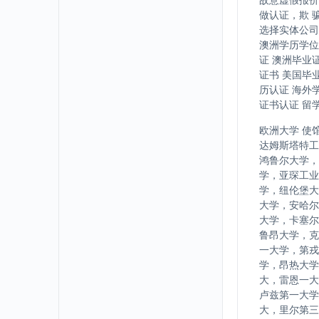
做认证，欺 
选择实体公司
澳洲学历学位
证 澳洲毕业
证书 美国毕
历认证 海外
证书认证 留
欧洲大学 使
达姆斯塔特工
鸿鲁尔大学，
学，亚琛工业
学，纽伦堡大
大学，安哈尔
大学，卡塞尔
鲁昂大学，克
一大学，第戎
学，昂热大学
大，雷恩一大
卢兹第一大学
大，里尔第三