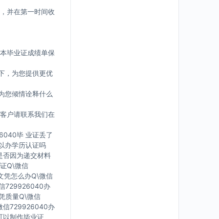
，并在第一时间收
版本毕业证成绩单保
下，为您提供更优
为您倾情诠释什么
客户请联系我们在
6040毕 业证丢了
可 以办学历认证吗
您是否因为递交材料
证Q\微信
有文凭怎么办Q\微信
729926040办
文凭质量Q\微信
信729926040办
里可以制作毕业证