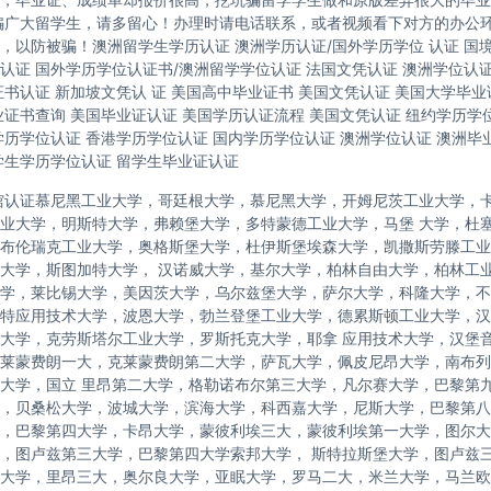
骗广大留学生，请多留心！办理时请电话联系，或者视频看下对方的办公
，以防被骗！澳洲留学生学历认证 澳洲学历认证/国外学历学位 认证 国
认证 国外学历学位认证书/澳洲留学学位认证 法国文凭认证 澳洲学位认
证书认证 新加坡文凭认 证 美国高中毕业证书 美国文凭认证 美国大学毕业
业证书查询 美国毕业证认证 美国学历认证流程 美国文凭认证 纽约学历学位
学历学位认证 香港学历学位认证 国内学历学位认证 澳洲学位认证 澳洲毕
学生学历学位认证 留学生毕业证认证
馆认证慕尼黑工业大学，哥廷根大学，慕尼黑大学，开姆尼茨工业大学，
业大学，明斯特大学，弗赖堡大学，多特蒙德工业大学，马堡 大学，杜
布伦瑞克工业大学，奥格斯堡大学，杜伊斯堡埃森大学，凯撒斯劳滕工业
大学，斯图加特大学， 汉诺威大学，基尔大学，柏林自由大学，柏林工
学，莱比锡大学，美因茨大学，乌尔兹堡大学，萨尔大学，科隆大学，不
特应用技术大学，波恩大学，勃兰登堡工业大学，德累斯顿工业大学，汉
大学，克劳斯塔尔工业大学，罗斯托克大学，耶拿 应用技术大学，汉堡
莱蒙费朗一大，克莱蒙费朗第二大学，萨瓦大学，佩皮尼昂大学，南布列
大学，国立 里昂第二大学，格勒诺布尔第三大学，凡尔赛大学，巴黎第
，贝桑松大学，波城大学，滨海大学，科西嘉大学，尼斯大学，巴黎第八
，巴黎第四大学，卡昂大学，蒙彼利埃三大，蒙彼利埃第一大学，图尔大学，
，图卢兹第三大学，巴黎第四大学索邦大学， 斯特拉斯堡大学，图卢兹
大学，里昂三大，奥尔良大学，亚眠大学，罗马二大，米兰大学，马兰欧