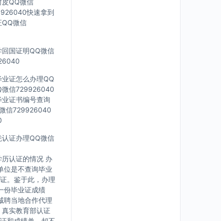
封皮QQ微信
926040快速拿到
证QQ微信
留学回国证明QQ微信
6040
科毕业证怎么办理QQ
信729926040
外毕业证书编号查询
信729926040
0
文凭认证办理QQ微信
历认证的情况 办
单位是不查询毕业
证。鉴于此，办理
一份毕业证成绩
诚聘当地合作代理
，真实教育部认证
证和成绩单，却不