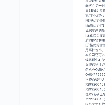
在读证明等相
能够在第一时
集到原版 实
我们的优势：
[效率优势]
[品质优势]
证您拿到的是
[保密优势]
质的体验和服
[价格优势]
是高性价比。
本公司还可以
线客服中心微信
办理假毕业证在
怎么办Q\微信
Q\微信729
不齐而被拒之
7299260
7299260
理本科/硕士毕
7299260
国外文凭可找工