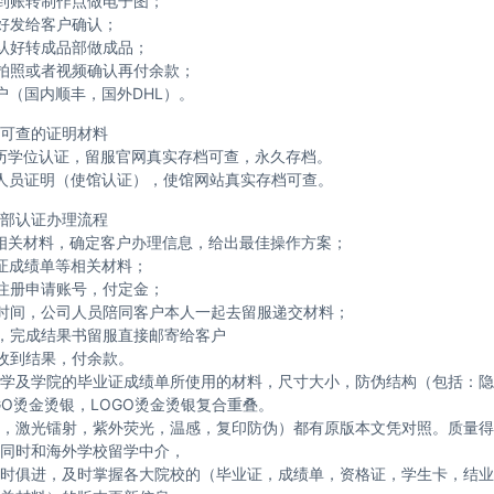
到账转制作点做电子图；
好发给客户确认；
认好转成品部做成品；
拍照或者视频确认再付余款；
户（国内顺丰，国外DHL）。
可查的证明材料
历学位认证，留服官网真实存档可查，永久存档。
人员证明（使馆认证），使馆网站真实存档可查。
部认证办理流程
相关材料，确定客户办理信息，给出最佳操作方案；
证成绩单等相关材料；
注册申请账号，付定金；
时间，公司人员陪同客户本人一起去留服递交材料；
，完成结果书留服直接邮寄给客户
收到结果，付余款。
学及学院的毕业证成绩单所使用的材料，尺寸大小，防伪结构（包括：隐
GO烫金烫银，LOGO烫金烫银复合重叠。
，激光镭射，紫外荧光，温感，复印防伪）都有原版本文凭对照。质量得
同时和海外学校留学中介，
时俱进，及时掌握各大院校的（毕业证，成绩单，资格证，学生卡，结业