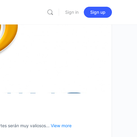
Sign in
Sign up
es serán muy valiosos...
View more