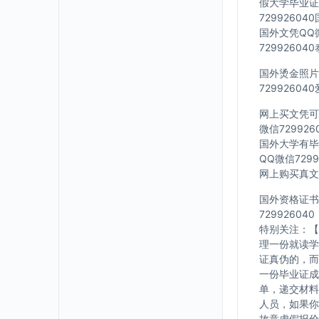
假大学毕业证Q
7299260
国外文凭QQ微
7299260
国外烫金照片Q
7299260
网上买文凭可靠
微信72992
国外大学有毕业
QQ微信729
网上购买真文凭
国外资格证书办
729926040
特别关注：【
理一份就读学
证真伪的，而
一份毕业证成
单，递交材料
人员，如果你
故意虚假报价