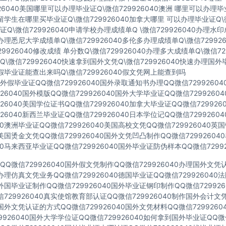
926040美国哪里可以办理毕业证Q\微信729926040澳洲 哪里可以办理
40留学生在哪里买毕业证Q\微信729926040加拿大哪里 可以办理毕业证Q\微
Q\微信729926040申请学校办理成绩单Q \微信729926040办理水
40办理悉尼大学成绩单Q\微信729926040多伦多办理成绩单Q\微信72992
729926040修改成绩 单分数Q\微信729926040办理多大成绩单Q\微信72
\微信729926040快速拿到国外文凭Q\微信729926040快速办理国外
40假毕业证能查出来吗Q\微信729926040假文凭网上能查到吗
假毕业证QQ微信729926040国外录取通知书办理QQ微信7299260
926040国外模版QQ微信729926040国外大学毕业证QQ微信729926
926040美国学位证书QQ微信729926040加拿大毕业证QQ微信72992
926040新西兰毕业证QQ微信729926040日本学位记QQ微信729926
040澳洲毕业证QQ微信729926040美国高校文凭QQ微信729926040
40美国烫金文凭QQ微信729926040国外文凭凹凸制作QQ微信7299260
040马来西亚毕业证QQ微信729926040国外毕业证防伪样本QQ微信72992
Q微信729926040国外假文凭制作QQ微信729926040办理国外文
40办理仿真文凭业务QQ微信729926040德国毕业证QQ微信72992604
40外国毕业证制作QQ微信729926040国外毕业证钢印制作QQ微信72992
729926040真实使馆教育部认证QQ微信729926040制作国外会计文
40国外文凭认证的方式QQ微信729926040国外文凭材料QQ微信729926
9926040国外大学学位证QQ微信729926040如何拿到国外毕业证QQ微信