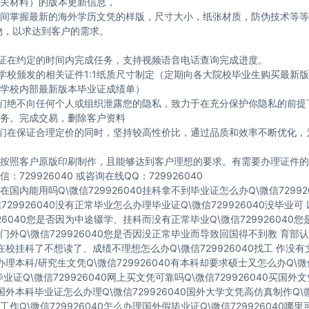
关材料）的版本更新信息，
间掌握最新的海外学历文凭的样版，尺寸大小，纸张材质，防伪技术等等
物，以求达到客户的需求。
保证在约定的时间内完成任务，支持视频语音电话查询完成进度。
与学校颁发的相关证件1:1纸质尺寸制定（定期向各大院校毕业生购买最新
学校内部最新版本毕业证成绩单）
我们绝不向任何个人或组织泄露您的隐私，致力于在充分保护你隐私的前提
务。完成交易，删除客户资料
我们在保证合理定价的同时，坚持较高性价比，通过品质和效率不断优化，
按照客户原版印刷制作，且能够达到客户理想的要求。有需要办理证件的
：729926040 或咨询在线QQ：729926040
国内能用吗Q\微信729926040挂科拿不到毕业证怎么办Q\微信72992
729926040没有正常毕业怎么办理毕业证Q\微信729926040没毕业
926040您是否因为中途辍学、挂科而没有正常毕业Q\微信729926040
门外Q\微信729926040您是否因没正常毕业而导致回国得不到教 育部认
40在校挂科了不想读了、成绩不理想怎么办Q\微信729926040找工 作没
40办理本科/研究生文凭Q\微信729926040有本科却要求硕士又怎么办Q\微信
业证Q\微信729926040网上买文凭可靠吗Q\微信729926040买国外
40国外本科毕业证怎么办理Q\微信729926040国外大学文凭高仿真制作Q\微
作Q\微信729926040怎么办理国外假毕业证Q\微信729926040哪