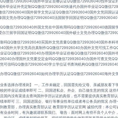
Q微信729926040国外毕业证去哪认证QQ微信729926040找毕业证
40国外毕业证外壳定制QQ微信729926040快速代办国外毕业证QQ微信729
信729926040国外留学文凭认证QQ微信729926040国外文凭回国认
40泰国文凭办理QQ微信729926040法国留学回国证明QQ微信729926040
Q微信729926040外国文凭在中国有用吗QQ微信729926040德国
40爱尔兰留学回国证明QQ微信729926040国外硕士文凭办理QQ微信72992
吗QQ微信729926040买国外文凭质量QQ微信729926040国外本
6040国外大学文凭高仿真制作QQ微信729926040办国外文凭可找工作QQ微
证QQ微信729926040办理国外毕业证价格QQ微信729926040国
926040办理国外文凭要交定金吗QQ微信729926040办国外可查文凭QQ微
可信吗QQ微信729926040学士学位证书查询机构QQ微信72992604
理QQ微信729926040如何办理学历认证QQ微信729926040海外
业务选择办理准则】 一、工作未确定，回国需先给父母、亲戚朋友看下学
校的毕业证成绩单即可 二、回国进私企、外企、自己做生意的情况 这些
且国内没有渠道去查询国外学历认证的真假，也不需要提供真实教育部认
绩单即可 三、回国进国企、银行等事业性单位或者考公务员的情况 办理
到教育部，办理真实教育部认证 教育部学历认证官网 诚招代理：本公司
有业余时间，有兴趣就请联系我们。 敬告：面对网上有些不良个人中介
，毕业证、成绩单却报价很高，挖坑骗留学学生做和原版差异很大的毕业