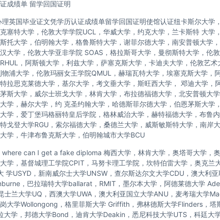
证成绩单 留学回国证明
办理英国毕业证文凭学历认证成绩单留学回国证明使馆认证纽卡斯尔大学
克塞特大学，伦敦大学学院UCL，华威大学，约克大学，兰卡斯特 大学
斯托大学，伯明翰大学，格鲁斯特大学，谢菲尔德大学，南安普顿大学，
汉大学，伦敦大学亚非学院 SOAS，格拉斯哥大学，曼彻斯特大学，伦敦
RHUL，阿斯顿大学，利兹大学，萨塞克斯大学，卡迪夫大学，伦敦艺术
利物浦大学，伦敦玛丽女王学院QMUL，赫瑞瓦特大学，埃塞克斯大学，
特拉思克莱德大学，基尔大学，考文垂大学，斯旺西大学， 邓迪大学，
茅斯大学，威尔士班戈大学，林肯大学，布拉德福德大学，北安普顿大学
大学，赫尔大学，约 克圣约翰大学，哈德斯菲尔德大学，伯恩茅斯大学
大学，爱丁堡玛格丽特皇后学院，格林威治大学，赫特福德大学，布鲁内
特戈登大学RGU，索尔福德大学，桑德兰大学，威斯敏斯特大学，南岸
大学，牛津布鲁克斯大学，伯明翰城市大学BCU
here can I get a fake diploma 梅西大学，林肯大学，奥塔哥大
托大学，基督城理工学院CPIT，马努卡理工学院，坎特伯雷大学，奥克兰
尼大 学USYD，新南威尔士大学UNSW，查尔斯达尔文大学CDU，澳大利
nburne，巴拉瑞特大学ballarat，RMIT，墨尔本大学，阿德莱德大学 Ade
，昆士兰大学UQ，西澳大学UWA，澳大利亚国立大学ANU，麦考瑞大学Macq
学Wollongong，格里菲斯大学 Griffith，弗林德斯大学Flinders
拉大学，邦德大学Bond，迪肯大学Deakin，悉尼科技大学UTS，科廷大学C