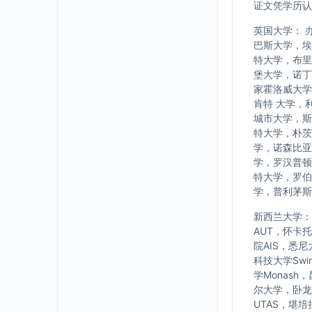
证文凭学历认
英国大学： 
巴斯大学，埃
特大学，布里
堡大学，诺丁
家霍洛威大学
肯特 大学，
城市大学，斯
特大学，朴茨
学，诺森比亚
学，罗汉普顿
特大学，罗伯
学，普利茅斯
新西兰大学： w
AUT，怀卡
院AIS，悉
科技大学Swi
学Monash
尔大学，卧龙岗大
UTAS，堪培