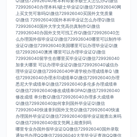
Q\微信729926040有本科却要求硕士又怎么办Q\微信
729926040办理本科/硕士毕业证Q\微信729926040网
上买文凭可靠吗Q\微信729926040买国外文凭质量
Q\微信 729926040国外本科毕业证怎么办理Q\微信
729926040国外大学文凭高仿真制作Q\微信
729926040办国外文凭可找工作Q\微信729926040怎
么办理国外假毕业证Q\微信729926040哪里可以制作毕
业证Q\微信729926040美国哪里可以办理毕业证Q\微
信729926040澳洲 哪里可以办理毕业证Q\微信
729926040留学生在哪里买毕业证Q\微信729926040
加拿大哪里 可以办理毕业证Q\微信729926040诚信办
理毕业证Q\微信729926040申请学校办理成绩单Q \微
信729926040办理水印成绩单Q\微信729926040办理
悉尼大学成绩单Q\微信729926040多伦多办理成绩单
Q\微信729926040修改成绩单GPAQ\微信729926040
修改成绩 单分数Q\微信729926040办理多大成绩单
Q\微信729926040如何拿到国外毕业证Q\微信
729926040快速拿到国外文凭Q\微信729926040快速
办理国外毕业证Q\微信729926040假毕业证能查出来吗
Q\微信729926040假文凭网上能查到吗
哪里专业办国外假毕业证QQ微信729926040国外录取
通知书办理QQ微信729926040大学毕业证查询QQ微信