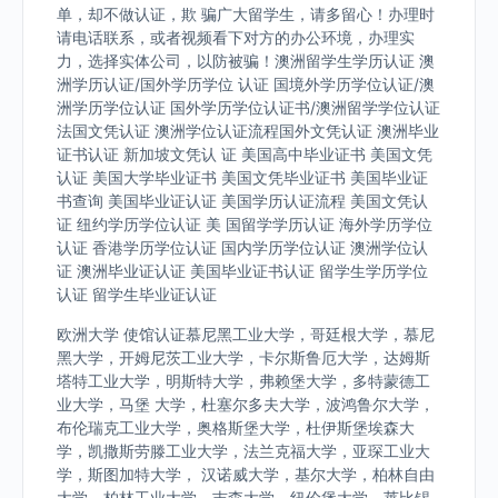
单，却不做认证，欺 骗广大留学生，请多留心！办理时
请电话联系，或者视频看下对方的办公环境，办理实
力，选择实体公司，以防被骗！澳洲留学生学历认证 澳
洲学历认证/国外学历学位 认证 国境外学历学位认证/澳
洲学历学位认证 国外学历学位认证书/澳洲留学学位认证
法国文凭认证 澳洲学位认证流程国外文凭认证 澳洲毕业
证书认证 新加坡文凭认 证 美国高中毕业证书 美国文凭
认证 美国大学毕业证书 美国文凭毕业证书 美国毕业证
书查询 美国毕业证认证 美国学历认证流程 美国文凭认
证 纽约学历学位认证 美 国留学学历认证 海外学历学位
认证 香港学历学位认证 国内学历学位认证 澳洲学位认
证 澳洲毕业证认证 美国毕业证书认证 留学生学历学位
认证 留学生毕业证认证
欧洲大学 使馆认证慕尼黑工业大学，哥廷根大学，慕尼
黑大学，开姆尼茨工业大学，卡尔斯鲁厄大学，达姆斯
塔特工业大学，明斯特大学，弗赖堡大学，多特蒙德工
业大学，马堡 大学，杜塞尔多夫大学，波鸿鲁尔大学，
布伦瑞克工业大学，奥格斯堡大学，杜伊斯堡埃森大
学，凯撒斯劳滕工业大学，法兰克福大学，亚琛工业大
学，斯图加特大学， 汉诺威大学，基尔大学，柏林自由
大学，柏林工业大学，吉森大学，纽伦堡大学，莱比锡