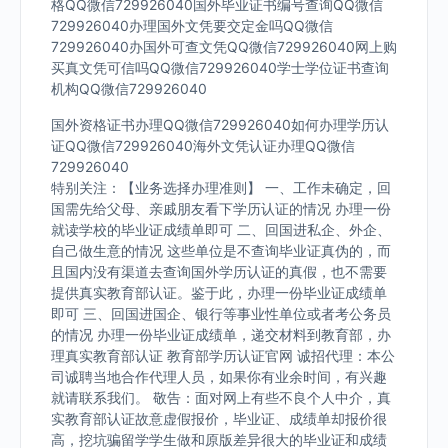
格QQ微信729926040国外毕业证书编号查询QQ微信
729926040办理国外文凭要交定金吗QQ微信
729926040办国外可查文凭QQ微信729926040网上购
买真文凭可信吗QQ微信729926040学士学位证书查询
机构QQ微信729926040
国外资格证书办理QQ微信729926040如何办理学历认
证QQ微信729926040海外文凭认证办理QQ微信
729926040
特别关注：【业务选择办理准则】 一、工作未确定，回
国需先给父母、亲戚朋友看下学历认证的情况 办理一份
就读学校的毕业证成绩单即可 二、回国进私企、外企、
自己做生意的情况 这些单位是不查询毕业证真伪的，而
且国内没有渠道去查询国外学历认证的真假，也不需要
提供真实教育部认证。鉴于此，办理一份毕业证成绩单
即可 三、回国进国企、银行等事业性单位或者考公务员
的情况 办理一份毕业证成绩单，递交材料到教育部，办
理真实教育部认证 教育部学历认证官网 诚招代理：本公
司诚聘当地合作代理人员，如果你有业余时间，有兴趣
就请联系我们。 敬告：面对网上有些不良个人中介，真
实教育部认证故意虚假报价，毕业证、成绩单却报价很
高，挖坑骗留学学生做和原版差异很大的毕业证和成绩