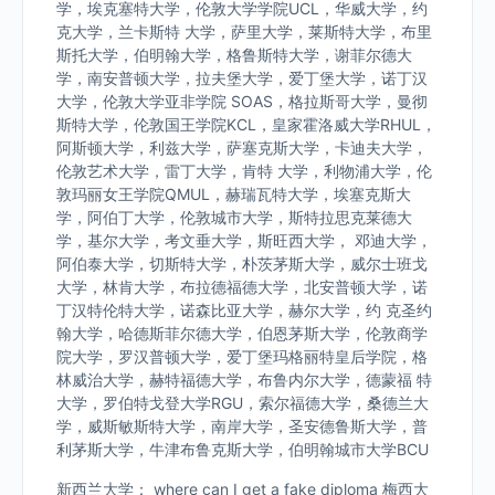
学，埃克塞特大学，伦敦大学学院UCL，华威大学，约
克大学，兰卡斯特 大学，萨里大学，莱斯特大学，布里
斯托大学，伯明翰大学，格鲁斯特大学，谢菲尔德大
学，南安普顿大学，拉夫堡大学，爱丁堡大学，诺丁汉
大学，伦敦大学亚非学院 SOAS，格拉斯哥大学，曼彻
斯特大学，伦敦国王学院KCL，皇家霍洛威大学RHUL，
阿斯顿大学，利兹大学，萨塞克斯大学，卡迪夫大学，
伦敦艺术大学，雷丁大学，肯特 大学，利物浦大学，伦
敦玛丽女王学院QMUL，赫瑞瓦特大学，埃塞克斯大
学，阿伯丁大学，伦敦城市大学，斯特拉思克莱德大
学，基尔大学，考文垂大学，斯旺西大学， 邓迪大学，
阿伯泰大学，切斯特大学，朴茨茅斯大学，威尔士班戈
大学，林肯大学，布拉德福德大学，北安普顿大学，诺
丁汉特伦特大学，诺森比亚大学，赫尔大学，约 克圣约
翰大学，哈德斯菲尔德大学，伯恩茅斯大学，伦敦商学
院大学，罗汉普顿大学，爱丁堡玛格丽特皇后学院，格
林威治大学，赫特福德大学，布鲁内尔大学，德蒙福 特
大学，罗伯特戈登大学RGU，索尔福德大学，桑德兰大
学，威斯敏斯特大学，南岸大学，圣安德鲁斯大学，普
利茅斯大学，牛津布鲁克斯大学，伯明翰城市大学BCU
新西兰大学： where can I get a fake diploma 梅西大