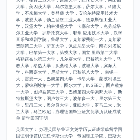
大学，美因茨大学，乌尔兹堡大学，萨尔大学，科隆大
学，不来梅大学，奥登堡 大学，安哈尔特应用技术大
学，波恩大学，勃兰登堡工业大学，德累斯顿工业大
学，汉堡大学，柏林洪堡大学，卡塞尔大学，克劳斯塔
尔工业大学，罗斯托克大学，耶拿 应用技术大学，汉堡
音乐和戏剧学院，鲁昂大学，克莱蒙费朗一大，克莱蒙
费朗第二大学，萨瓦大学，佩皮尼昂大学，南布列塔尼
大学，巴黎第一大学，第戎大学，国立 里昂第二大学，
格勒诺布尔第三大学，凡尔赛大学，巴黎第九大学，马
赛大学，昂热大学，贝桑松大学，波城大学，滨海大
学，科西嘉大学，尼斯大学，巴黎第八大学， 南锡一
大，雷恩一大，巴黎第四大学，卡昂大学，蒙彼利埃三
大，蒙彼利埃第一大学，图尔大学，INSEEC，图卢兹第
一大学，图卢兹第三大学，巴黎第四大学索邦大学， 斯
特拉斯堡大学，图卢兹三大，波尔多一大，里尔第三大
学，里昂三大，奥尔良大学，亚眠大学，罗马二大，米
兰大学，马兰欧尼，办理德国毕业证文凭学历认证成绩
单 留学回国证明
英国大学： 办理英国毕业证文凭学历认证成绩单留学回
国证明使馆认证纽卡斯尔大学，帝国理工学院，巴斯大