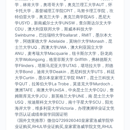
学，林肯大学，奥塔哥大学，奥克兰理工大学AUT，怀
卡托大学，基督城理工学院CPIT，马努卡理工学院，坎
特伯雷大学，奥克兰大学，奥克兰商学院AIS，悉尼大
学USYD，新南威尔士大学UNSW，查尔斯达尔文大学
CDU，澳大利亚联邦大学，斯威本科技大学
Swinburne，巴拉瑞特大学ballarat，RMIT，墨尔本大
学，阿德莱德大学 Adelaide，莫纳什大学Monash，昆
士兰大学UQ，西澳大学UWA，澳大利亚国立大学
ANU，麦考瑞大学Macquarie，纽卡斯尔大学，卧龙岗
大学Wollongong，格里菲斯大学 Griffith，弗林德斯大
学Flinders，塔斯马尼亚大学UTAS，堪培拉大学，邦德
大学Bond，迪肯大学Deakin，悉尼科技大学UTS，科廷
大学Curtin，墨尔本皇家理工学院 RMIT，昆士兰科技大
学QUT，拉筹伯大学La Trobe，莫道克大学Murdoch，
澳洲TAFE，南澳大学UniSA，中央昆士兰大学CQU，詹
姆斯库克大学JCU，新英格兰大学UNE，南 昆士兰大学
USQ，埃迪斯科文大学ECU，南十字星大学SCU，阳光
海岸大学，维多利亚大学Victoria，办理澳洲毕业证文凭
学历认证成绩单留学回国证明
《国外文凭推荐》微信Q729926040皇家霍洛威学院毕
业证购买,RHUL毕业证购买,皇家霍洛威学院文凭,RHUL