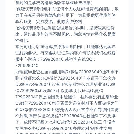
拿到的是学校内部最新版本毕业证成绩单）
[保密优势]我们绝不向任何个人或组织泄露您的隐私，致
力于在充分保护你隐私的前提下，为您提供更优质的体
验和服务。完成交易，删除客户资料
[价格优势]我们在保证合理定价的同时，坚持较高性价
比，通过品质和效率不断优化，为您倾情诠释什么是高
性价比。
本公司还可以按照客户原版印刷制作，且能够达到客户
理想的要求。有需要办理证件的客户请联系我们在线客
服中心微信：729926040 或咨询在线QQ：
729926040
办理假毕业证在国内能用吗Q\微信729926040挂科拿不
到毕业证怎么办Q\微信729926040毕 业证丢了怎么办
Q\微信729926040没有正常毕业怎么办理毕业证Q\微
信729926040没毕业可 以办学历认证吗Q\微信
729926040您是否因为中途辍学、挂科而没有正常毕业
Q\微信729926040您是否因为递交材料不齐而被拒之门
外Q\微信729926040您是否因没正常毕业而导致回国得
不到教 育部认证Q\微信729926040在校挂科了不想读
了、成绩不理想怎么办Q\微信729926040找工 作没有
文凭怎么办Q\微信729926040办理本科/研究生文凭