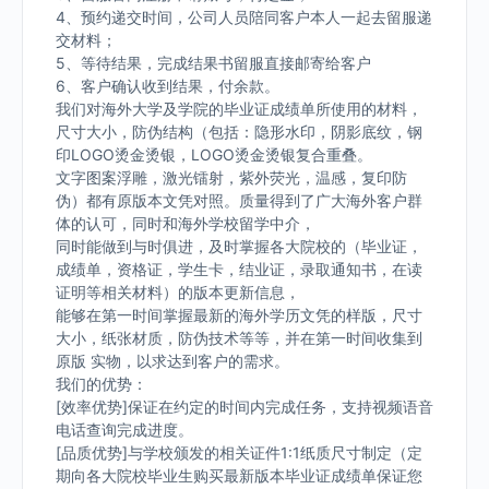
4、预约递交时间，公司人员陪同客户本人一起去留服递
交材料；
5、等待结果，完成结果书留服直接邮寄给客户
6、客户确认收到结果，付余款。
我们对海外大学及学院的毕业证成绩单所使用的材料，
尺寸大小，防伪结构（包括：隐形水印，阴影底纹，钢
印LOGO烫金烫银，LOGO烫金烫银复合重叠。
文字图案浮雕，激光镭射，紫外荧光，温感，复印防
伪）都有原版本文凭对照。质量得到了广大海外客户群
体的认可，同时和海外学校留学中介，
同时能做到与时俱进，及时掌握各大院校的（毕业证，
成绩单，资格证，学生卡，结业证，录取通知书，在读
证明等相关材料）的版本更新信息，
能够在第一时间掌握最新的海外学历文凭的样版，尺寸
大小，纸张材质，防伪技术等等，并在第一时间收集到
原版 实物，以求达到客户的需求。
我们的优势：
[效率优势]保证在约定的时间内完成任务，支持视频语音
电话查询完成进度。
[品质优势]与学校颁发的相关证件1:1纸质尺寸制定（定
期向各大院校毕业生购买最新版本毕业证成绩单保证您