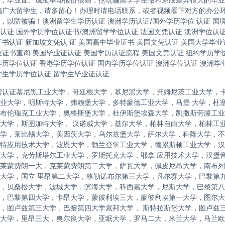
骗广大留学生，请多留心！办理时请电话联系，或者视频看下对方的办公
，以防被骗！澳洲留学生学历认证 澳洲学历认证/国外学历学位 认证 国
认证 国外学历学位认证书/澳洲留学学位认证 法国文凭认证 澳洲学位认
证书认证 新加坡文凭认 证 美国高中毕业证书 美国文凭认证 美国大学毕业
业证书查询 美国毕业证认证 美国学历认证流程 美国文凭认证 纽约学历学位
学历学位认证 香港学历学位认证 国内学历学位认证 澳洲学位认证 澳洲毕
学生学历学位认证 留学生毕业证认证
馆认证慕尼黑工业大学，哥廷根大学，慕尼黑大学，开姆尼茨工业大学，
业大学，明斯特大学，弗赖堡大学，多特蒙德工业大学，马堡 大学，杜
布伦瑞克工业大学，奥格斯堡大学，杜伊斯堡埃森大学，凯撒斯劳滕工业
大学，斯图加特大学， 汉诺威大学，基尔大学，柏林自由大学，柏林工
学，莱比锡大学，美因茨大学，乌尔兹堡大学，萨尔大学，科隆大学，不
特应用技术大学，波恩大学，勃兰登堡工业大学，德累斯顿工业大学，汉
大学，克劳斯塔尔工业大学，罗斯托克大学，耶拿 应用技术大学，汉堡
莱蒙费朗一大，克莱蒙费朗第二大学，萨瓦大学，佩皮尼昂大学，南布列
大学，国立 里昂第二大学，格勒诺布尔第三大学，凡尔赛大学，巴黎第
，贝桑松大学，波城大学，滨海大学，科西嘉大学，尼斯大学，巴黎第八
，巴黎第四大学，卡昂大学，蒙彼利埃三大，蒙彼利埃第一大学，图尔大学，
，图卢兹第三大学，巴黎第四大学索邦大学， 斯特拉斯堡大学，图卢兹
大学，里昂三大，奥尔良大学，亚眠大学，罗马二大，米兰大学，马兰欧