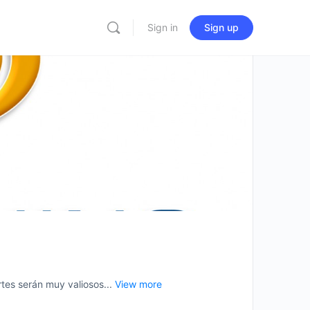
Sign in
Sign up
es serán muy valiosos...
View more