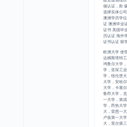
做认证，欺 
选择实体公司
澳洲学历学位
证 澳洲毕业
证书 美国毕
历认证 海外
证书认证 留
欧洲大学 使
达姆斯塔特工
鸿鲁尔大学，
学，亚琛工业
学，纽伦堡大
大学，安哈尔
大学，卡塞尔
鲁昂大学，克
一大学，第戎
学，昂热大学
大，雷恩一大
卢兹第一大学
大，里尔第三