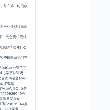
，并在第一时间收
版本毕业证成绩单保
下，为您提供更优
为您倾情诠释什么
客户请联系我们在
6040毕 业证丢了
可 以办学历认证吗
您是否因为递交材料
证Q\微信
有文凭怎么办Q\微信
729926040办
文凭质量Q\微信
信729926040办
里可以制作毕业证