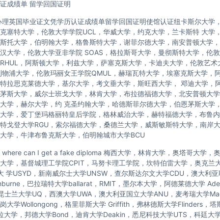
证成绩单 留学回国证明
办理英国毕业证文凭学历认证成绩单留学回国证明使馆认证纽卡斯尔大学
克塞特大学，伦敦大学学院UCL，华威大学，约克大学，兰卡斯特 大学
斯托大学，伯明翰大学，格鲁斯特大学，谢菲尔德大学，南安普顿大学，
汉大学，伦敦大学亚非学院 SOAS，格拉斯哥大学，曼彻斯特大学，伦敦
RHUL，阿斯顿大学，利兹大学，萨塞克斯大学，卡迪夫大学，伦敦艺术
利物浦大学，伦敦玛丽女王学院QMUL，赫瑞瓦特大学，埃塞克斯大学，
特拉思克莱德大学，基尔大学，考文垂大学，斯旺西大学， 邓迪大学，
茅斯大学，威尔士班戈大学，林肯大学，布拉德福德大学，北安普顿大学
大学，赫尔大学，约 克圣约翰大学，哈德斯菲尔德大学，伯恩茅斯大学
大学，爱丁堡玛格丽特皇后学院，格林威治大学，赫特福德大学，布鲁内
特戈登大学RGU，索尔福德大学，桑德兰大学，威斯敏斯特大学，南岸
大学，牛津布鲁克斯大学，伯明翰城市大学BCU
here can I get a fake diploma 梅西大学，林肯大学，奥塔哥大
托大学，基督城理工学院CPIT，马努卡理工学院，坎特伯雷大学，奥克兰
尼大 学USYD，新南威尔士大学UNSW，查尔斯达尔文大学CDU，澳大利
nburne，巴拉瑞特大学ballarat，RMIT，墨尔本大学，阿德莱德大学 Ade
，昆士兰大学UQ，西澳大学UWA，澳大利亚国立大学ANU，麦考瑞大学Macq
学Wollongong，格里菲斯大学 Griffith，弗林德斯大学Flinders
拉大学，邦德大学Bond，迪肯大学Deakin，悉尼科技大学UTS，科廷大学C