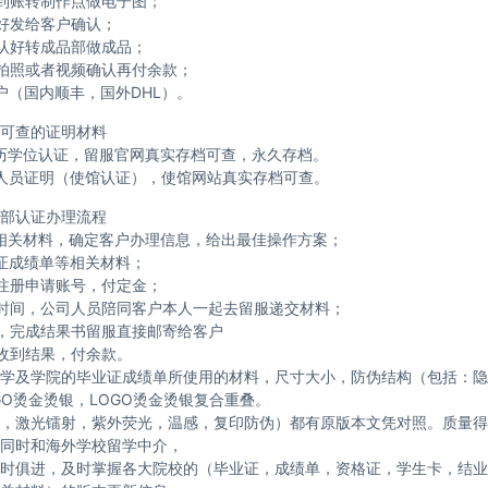
到账转制作点做电子图；
好发给客户确认；
认好转成品部做成品；
拍照或者视频确认再付余款；
户（国内顺丰，国外DHL）。
可查的证明材料
历学位认证，留服官网真实存档可查，永久存档。
人员证明（使馆认证），使馆网站真实存档可查。
部认证办理流程
相关材料，确定客户办理信息，给出最佳操作方案；
证成绩单等相关材料；
注册申请账号，付定金；
时间，公司人员陪同客户本人一起去留服递交材料；
，完成结果书留服直接邮寄给客户
收到结果，付余款。
学及学院的毕业证成绩单所使用的材料，尺寸大小，防伪结构（包括：隐
GO烫金烫银，LOGO烫金烫银复合重叠。
，激光镭射，紫外荧光，温感，复印防伪）都有原版本文凭对照。质量得
同时和海外学校留学中介，
时俱进，及时掌握各大院校的（毕业证，成绩单，资格证，学生卡，结业