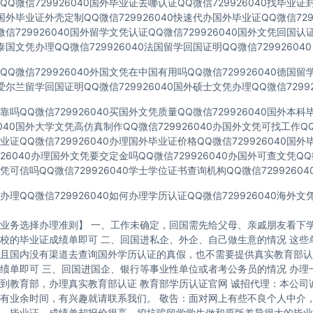
Q微信729926040国外毕业证去哪认证QQ微信729926040找毕业证
40国外毕业证外壳定制QQ微信729926040快速代办国外毕业证QQ微信729
信729926040国外留学文凭认证QQ微信729926040国外文凭回国认
40泰国文凭办理QQ微信729926040法国留学回国证明QQ微信729926040
Q微信729926040外国文凭在中国有用吗QQ微信729926040德国
40爱尔兰留学回国证明QQ微信729926040国外硕士文凭办理QQ微信72992
吗QQ微信729926040买国外文凭质量QQ微信729926040国外本
6040国外大学文凭高仿真制作QQ微信729926040办国外文凭可找工作QQ微
证QQ微信729926040办理国外毕业证价格QQ微信729926040国
926040办理国外文凭要交定金吗QQ微信729926040办国外可查文凭QQ微
可信吗QQ微信729926040学士学位证书查询机构QQ微信72992604
理QQ微信729926040如何办理学历认证QQ微信729926040海外
业务选择办理准则】 一、工作未确定，回国需先给父母、亲戚朋友看下学
校的毕业证成绩单即可 二、回国进私企、外企、自己做生意的情况 这些
且国内没有渠道去查询国外学历认证的真假，也不需要提供真实教育部认
绩单即可 三、回国进国企、银行等事业性单位或者考公务员的情况 办理
到教育部，办理真实教育部认证 教育部学历认证官网 诚招代理：本公司
有业余时间，有兴趣就请联系我们。 敬告：面对网上有些不良个人中介
，毕业证、成绩单却报价很高，挖坑骗留学学生做和原版差异很大的毕业