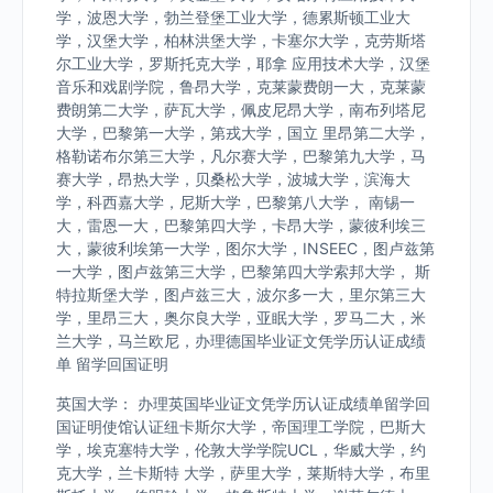
学，波恩大学，勃兰登堡工业大学，德累斯顿工业大
学，汉堡大学，柏林洪堡大学，卡塞尔大学，克劳斯塔
尔工业大学，罗斯托克大学，耶拿 应用技术大学，汉堡
音乐和戏剧学院，鲁昂大学，克莱蒙费朗一大，克莱蒙
费朗第二大学，萨瓦大学，佩皮尼昂大学，南布列塔尼
大学，巴黎第一大学，第戎大学，国立 里昂第二大学，
格勒诺布尔第三大学，凡尔赛大学，巴黎第九大学，马
赛大学，昂热大学，贝桑松大学，波城大学，滨海大
学，科西嘉大学，尼斯大学，巴黎第八大学， 南锡一
大，雷恩一大，巴黎第四大学，卡昂大学，蒙彼利埃三
大，蒙彼利埃第一大学，图尔大学，INSEEC，图卢兹第
一大学，图卢兹第三大学，巴黎第四大学索邦大学， 斯
特拉斯堡大学，图卢兹三大，波尔多一大，里尔第三大
学，里昂三大，奥尔良大学，亚眠大学，罗马二大，米
兰大学，马兰欧尼，办理德国毕业证文凭学历认证成绩
单 留学回国证明
英国大学： 办理英国毕业证文凭学历认证成绩单留学回
国证明使馆认证纽卡斯尔大学，帝国理工学院，巴斯大
学，埃克塞特大学，伦敦大学学院UCL，华威大学，约
克大学，兰卡斯特 大学，萨里大学，莱斯特大学，布里