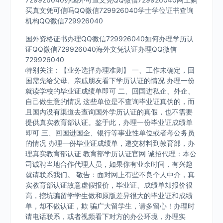
买真文凭可信吗QQ微信729926040学士学位证书查询
机构QQ微信729926040
国外资格证书办理QQ微信729926040如何办理学历认
证QQ微信729926040海外文凭认证办理QQ微信
729926040
特别关注：【业务选择办理准则】 一、工作未确定，回
国需先给父母、亲戚朋友看下学历认证的情况 办理一份
就读学校的毕业证成绩单即可 二、回国进私企、外企、
自己做生意的情况 这些单位是不查询毕业证真伪的，而
且国内没有渠道去查询国外学历认证的真假，也不需要
提供真实教育部认证。鉴于此，办理一份毕业证成绩单
即可 三、回国进国企、银行等事业性单位或者考公务员
的情况 办理一份毕业证成绩单，递交材料到教育部，办
理真实教育部认证 教育部学历认证官网 诚招代理：本公
司诚聘当地合作代理人员，如果你有业余时间，有兴趣
就请联系我们。 敬告：面对网上有些不良个人中介，真
实教育部认证故意虚假报价，毕业证、成绩单却报价很
高，挖坑骗留学学生做和原版差异很大的毕业证和成绩
单，却不做认证，欺 骗广大留学生，请多留心！办理时
请电话联系，或者视频看下对方的办公环境，办理实