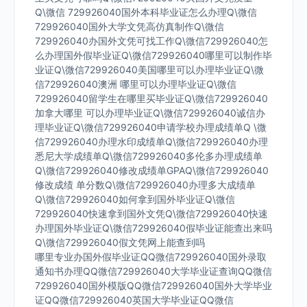
Q\微信 729926040国外本科毕业证怎么办理Q\微信
729926040国外大学文凭高仿真制作Q\微信
729926040办国外文凭可找工作Q\微信729926040怎
么办理国外假毕业证Q\微信729926040哪里可以制作毕
业证Q\微信729926040美国哪里可以办理毕业证Q\微
信729926040澳洲 哪里可以办理毕业证Q\微信
729926040留学生在哪里买毕业证Q\微信729926040
加拿大哪里 可以办理毕业证Q\微信729926040诚信办
理毕业证Q\微信729926040申请学校办理成绩单Q \微
信729926040办理水印成绩单Q\微信729926040办理
悉尼大学成绩单Q\微信729926040多伦多办理成绩单
Q\微信729926040修改成绩单GPAQ\微信729926040
修改成绩 单分数Q\微信729926040办理多大成绩单
Q\微信729926040如何拿到国外毕业证Q\微信
729926040快速拿到国外文凭Q\微信729926040快速
办理国外毕业证Q\微信729926040假毕业证能查出来吗
Q\微信729926040假文凭网上能查到吗
哪里专业办国外假毕业证QQ微信729926040国外录取
通知书办理QQ微信729926040大学毕业证查询QQ微信
729926040国外模版QQ微信729926040国外大学毕业
证QQ微信729926040英国大学毕业证QQ微信