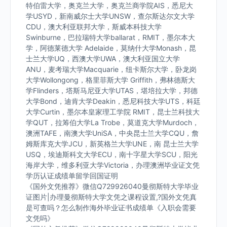
特伯雷大学，奥克兰大学，奥克兰商学院AIS，悉尼大
学USYD，新南威尔士大学UNSW，查尔斯达尔文大学
CDU，澳大利亚联邦大学，斯威本科技大学
Swinburne，巴拉瑞特大学ballarat，RMIT，墨尔本大
学，阿德莱德大学 Adelaide，莫纳什大学Monash，昆
士兰大学UQ，西澳大学UWA，澳大利亚国立大学
ANU，麦考瑞大学Macquarie，纽卡斯尔大学，卧龙岗
大学Wollongong，格里菲斯大学 Griffith，弗林德斯大
学Flinders，塔斯马尼亚大学UTAS，堪培拉大学，邦德
大学Bond，迪肯大学Deakin，悉尼科技大学UTS，科廷
大学Curtin，墨尔本皇家理工学院 RMIT，昆士兰科技大
学QUT，拉筹伯大学La Trobe，莫道克大学Murdoch，
澳洲TAFE，南澳大学UniSA，中央昆士兰大学CQU，詹
姆斯库克大学JCU，新英格兰大学UNE，南 昆士兰大学
USQ，埃迪斯科文大学ECU，南十字星大学SCU，阳光
海岸大学，维多利亚大学Victoria，办理澳洲毕业证文凭
学历认证成绩单留学回国证明
《国外文凭推荐》微信Q729926040曼彻斯特大学毕业
证图片|办理曼彻斯特大学文凭之课程设置,?国外文凭真
是可查吗？怎么制作海外毕业证书成绩单《入职会需要
文凭吗》