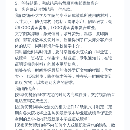
5、等待结果，完成结果书留服直接邮寄给客户
6、客户确认收到结果，付余款。
我们对海外大学及学院的毕业证成绩单所使用的材料，
尺寸大小，防伪结构（包括：隐形水印，阴影底纹，钢
印LOGO烫金烫银，LOGO烫金烫银复合重叠。
文字图案浮雕，激光镭射，紫外荧光，温感，复印防
伪）都有原版本文凭对照。质量得到了广大海外客户群
体的认可，同时和海外学校留学中介，
同时能做到与时俱进，及时掌握各大院校的（毕业证，
成绩单，资格证，学生卡，结业证，录取通知书，在读
证明等相关材料）的版本更新信息，
能够在第一时间掌握最新的海外学历文凭的样版，尺寸
大小，纸张材质，防伪技术等等，并在第一时间收集到
原版 实物，以求达到客户的需求。
我们的优势：
[效率优势]保证在约定的时间内完成任务，支持视频语音
电话查询完成进度。
[品质优势]与学校颁发的相关证件1:1纸质尺寸制定（定
期向各大院校毕业生购买最新版本毕业证成绩单保证您
拿到的是学校内部最新版本毕业证成绩单）
[保密优势]我们绝不向任何个人或组织泄露您的隐私，致