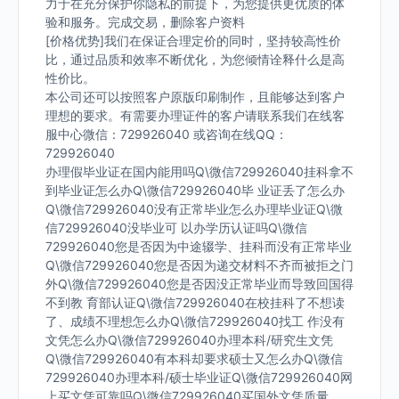
力于在充分保护你隐私的前提下，为您提供更优质的体
验和服务。完成交易，删除客户资料
[价格优势]我们在保证合理定价的同时，坚持较高性价
比，通过品质和效率不断优化，为您倾情诠释什么是高
性价比。
本公司还可以按照客户原版印刷制作，且能够达到客户
理想的要求。有需要办理证件的客户请联系我们在线客
服中心微信：729926040 或咨询在线QQ：
729926040
办理假毕业证在国内能用吗Q\微信729926040挂科拿不
到毕业证怎么办Q\微信729926040毕 业证丢了怎么办
Q\微信729926040没有正常毕业怎么办理毕业证Q\微
信729926040没毕业可 以办学历认证吗Q\微信
729926040您是否因为中途辍学、挂科而没有正常毕业
Q\微信729926040您是否因为递交材料不齐而被拒之门
外Q\微信729926040您是否因没正常毕业而导致回国得
不到教 育部认证Q\微信729926040在校挂科了不想读
了、成绩不理想怎么办Q\微信729926040找工 作没有
文凭怎么办Q\微信729926040办理本科/研究生文凭
Q\微信729926040有本科却要求硕士又怎么办Q\微信
729926040办理本科/硕士毕业证Q\微信729926040网
上买文凭可靠吗Q\微信729926040买国外文凭质量