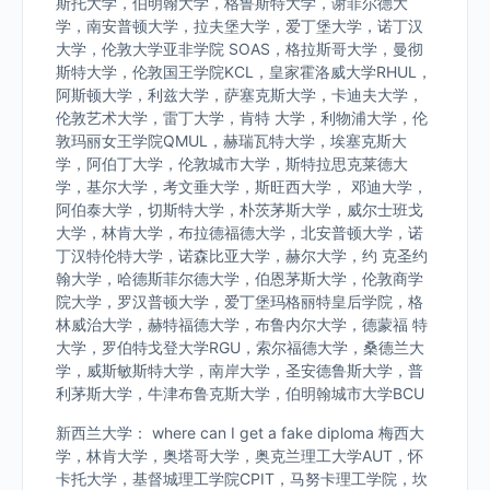
斯托大学，伯明翰大学，格鲁斯特大学，谢菲尔德大
学，南安普顿大学，拉夫堡大学，爱丁堡大学，诺丁汉
大学，伦敦大学亚非学院 SOAS，格拉斯哥大学，曼彻
斯特大学，伦敦国王学院KCL，皇家霍洛威大学RHUL，
阿斯顿大学，利兹大学，萨塞克斯大学，卡迪夫大学，
伦敦艺术大学，雷丁大学，肯特 大学，利物浦大学，伦
敦玛丽女王学院QMUL，赫瑞瓦特大学，埃塞克斯大
学，阿伯丁大学，伦敦城市大学，斯特拉思克莱德大
学，基尔大学，考文垂大学，斯旺西大学， 邓迪大学，
阿伯泰大学，切斯特大学，朴茨茅斯大学，威尔士班戈
大学，林肯大学，布拉德福德大学，北安普顿大学，诺
丁汉特伦特大学，诺森比亚大学，赫尔大学，约 克圣约
翰大学，哈德斯菲尔德大学，伯恩茅斯大学，伦敦商学
院大学，罗汉普顿大学，爱丁堡玛格丽特皇后学院，格
林威治大学，赫特福德大学，布鲁内尔大学，德蒙福 特
大学，罗伯特戈登大学RGU，索尔福德大学，桑德兰大
学，威斯敏斯特大学，南岸大学，圣安德鲁斯大学，普
利茅斯大学，牛津布鲁克斯大学，伯明翰城市大学BCU
新西兰大学： where can I get a fake diploma 梅西大
学，林肯大学，奥塔哥大学，奥克兰理工大学AUT，怀
卡托大学，基督城理工学院CPIT，马努卡理工学院，坎