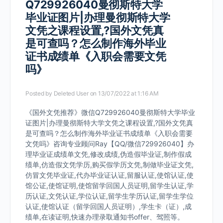
Q729926040曼彻斯特大学
毕业证图片|办理曼彻斯特大学
文凭之课程设置,?国外文凭真
是可查吗？怎么制作海外毕业
证书成绩单《入职会需要文凭
吗》
Posted by
Deleted User
on 13/07/2022 at 1:16 AM
《国外文凭推荐》微信Q729926040曼彻斯特大学毕业
证图片|办理曼彻斯特大学文凭之课程设置,?国外文凭真
是可查吗？怎么制作海外毕业证书成绩单《入职会需要
文凭吗》咨询专业顾问Ray【QQ/微信729926040】办
理毕业证成绩单文凭,修改成绩,伪造假毕业证,制作假成
绩单,仿造假文凭学历,购买假学历文凭,制做毕业证文凭,
仿冒文凭毕业证,代办毕业证认证,留服认证,使馆认证,使
馆公证,使馆证明,使馆留学回国人员证明,留学生认证,学
历认证,文凭认证,学位认证,留学生学历认证,留学生学位
认证,使馆认证（留学回国人员证明）,学生卡（证）,成
绩单,在读证明,快速办理录取通知书offer、驾照等。