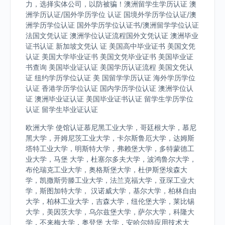
力，选择实体公司，以防被骗！澳洲留学生学历认证 澳
洲学历认证/国外学历学位 认证 国境外学历学位认证/澳
洲学历学位认证 国外学历学位认证书/澳洲留学学位认证
法国文凭认证 澳洲学位认证流程国外文凭认证 澳洲毕业
证书认证 新加坡文凭认 证 美国高中毕业证书 美国文凭
认证 美国大学毕业证书 美国文凭毕业证书 美国毕业证
书查询 美国毕业证认证 美国学历认证流程 美国文凭认
证 纽约学历学位认证 美 国留学学历认证 海外学历学位
认证 香港学历学位认证 国内学历学位认证 澳洲学位认
证 澳洲毕业证认证 美国毕业证书认证 留学生学历学位
认证 留学生毕业证认证
欧洲大学 使馆认证慕尼黑工业大学，哥廷根大学，慕尼
黑大学，开姆尼茨工业大学，卡尔斯鲁厄大学，达姆斯
塔特工业大学，明斯特大学，弗赖堡大学，多特蒙德工
业大学，马堡 大学，杜塞尔多夫大学，波鸿鲁尔大学，
布伦瑞克工业大学，奥格斯堡大学，杜伊斯堡埃森大
学，凯撒斯劳滕工业大学，法兰克福大学，亚琛工业大
学，斯图加特大学， 汉诺威大学，基尔大学，柏林自由
大学，柏林工业大学，吉森大学，纽伦堡大学，莱比锡
大学，美因茨大学，乌尔兹堡大学，萨尔大学，科隆大
学，不来梅大学，奥登堡 大学，安哈尔特应用技术大