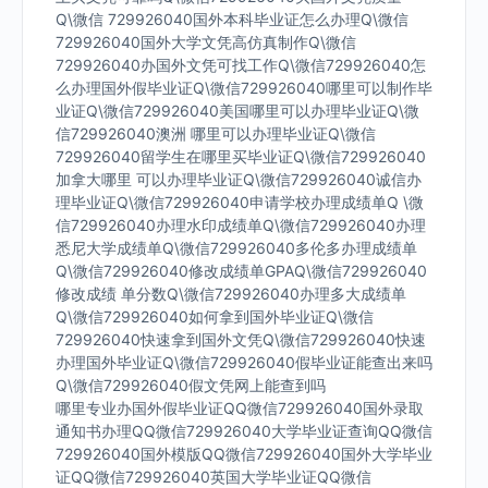
Q\微信 729926040国外本科毕业证怎么办理Q\微信
729926040国外大学文凭高仿真制作Q\微信
729926040办国外文凭可找工作Q\微信729926040怎
么办理国外假毕业证Q\微信729926040哪里可以制作毕
业证Q\微信729926040美国哪里可以办理毕业证Q\微
信729926040澳洲 哪里可以办理毕业证Q\微信
729926040留学生在哪里买毕业证Q\微信729926040
加拿大哪里 可以办理毕业证Q\微信729926040诚信办
理毕业证Q\微信729926040申请学校办理成绩单Q \微
信729926040办理水印成绩单Q\微信729926040办理
悉尼大学成绩单Q\微信729926040多伦多办理成绩单
Q\微信729926040修改成绩单GPAQ\微信729926040
修改成绩 单分数Q\微信729926040办理多大成绩单
Q\微信729926040如何拿到国外毕业证Q\微信
729926040快速拿到国外文凭Q\微信729926040快速
办理国外毕业证Q\微信729926040假毕业证能查出来吗
Q\微信729926040假文凭网上能查到吗
哪里专业办国外假毕业证QQ微信729926040国外录取
通知书办理QQ微信729926040大学毕业证查询QQ微信
729926040国外模版QQ微信729926040国外大学毕业
证QQ微信729926040英国大学毕业证QQ微信