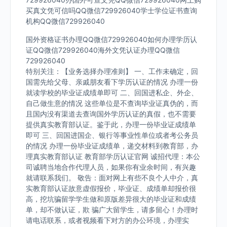
买真文凭可信吗QQ微信729926040学士学位证书查询
机构QQ微信729926040
国外资格证书办理QQ微信729926040如何办理学历认
证QQ微信729926040海外文凭认证办理QQ微信
729926040
特别关注：【业务选择办理准则】 一、工作未确定，回
国需先给父母、亲戚朋友看下学历认证的情况 办理一份
就读学校的毕业证成绩单即可 二、回国进私企、外企、
自己做生意的情况 这些单位是不查询毕业证真伪的，而
且国内没有渠道去查询国外学历认证的真假，也不需要
提供真实教育部认证。鉴于此，办理一份毕业证成绩单
即可 三、回国进国企、银行等事业性单位或者考公务员
的情况 办理一份毕业证成绩单，递交材料到教育部，办
理真实教育部认证 教育部学历认证官网 诚招代理：本公
司诚聘当地合作代理人员，如果你有业余时间，有兴趣
就请联系我们。 敬告：面对网上有些不良个人中介，真
实教育部认证故意虚假报价，毕业证、成绩单却报价很
高，挖坑骗留学学生做和原版差异很大的毕业证和成绩
单，却不做认证，欺 骗广大留学生，请多留心！办理时
请电话联系，或者视频看下对方的办公环境，办理实