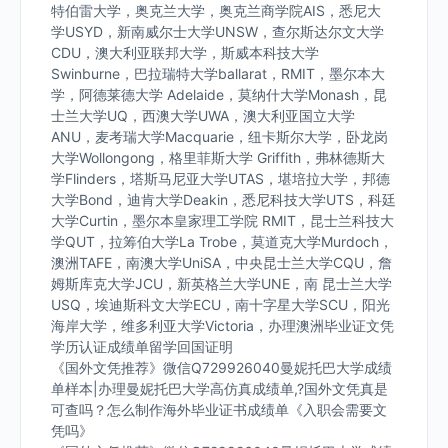
特伯雷大学，奥克兰大学，奥克兰商学院AIS，悉尼大
学USYD，新南威尔士大学UNSW，查尔斯达尔文大学
CDU，澳大利亚联邦大学，斯威本科技大学
Swinburne，巴拉瑞特大学ballarat，RMIT，墨尔本大
学，阿德莱德大学 Adelaide，莫纳什大学Monash，昆
士兰大学UQ，西澳大学UWA，澳大利亚国立大学
ANU，麦考瑞大学Macquarie，纽卡斯尔大学，卧龙岗
大学Wollongong，格里菲斯大学 Griffith，弗林德斯大
学Flinders，塔斯马尼亚大学UTAS，堪培拉大学，邦德
大学Bond，迪肯大学Deakin，悉尼科技大学UTS，科廷
大学Curtin，墨尔本皇家理工学院 RMIT，昆士兰科技大
学QUT，拉筹伯大学La Trobe，莫道克大学Murdoch，
澳洲TAFE，南澳大学UniSA，中央昆士兰大学CQU，詹
姆斯库克大学JCU，新英格兰大学UNE，南 昆士兰大学
USQ，埃迪斯科文大学ECU，南十字星大学SCU，阳光
海岸大学，维多利亚大学Victoria，办理澳洲毕业证文凭
学历认证成绩单留学回国证明
《国外文凭推荐》微信Q729926040曼妮托巴大学成绩
单样本|办理曼妮托巴大学高仿真成绩单,?国外文凭真是
可查吗？怎么制作海外毕业证书成绩单《入职会需要文
凭吗》