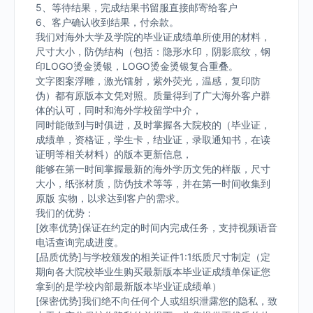
5、等待结果，完成结果书留服直接邮寄给客户
6、客户确认收到结果，付余款。
我们对海外大学及学院的毕业证成绩单所使用的材料，
尺寸大小，防伪结构（包括：隐形水印，阴影底纹，钢
印LOGO烫金烫银，LOGO烫金烫银复合重叠。
文字图案浮雕，激光镭射，紫外荧光，温感，复印防
伪）都有原版本文凭对照。质量得到了广大海外客户群
体的认可，同时和海外学校留学中介，
同时能做到与时俱进，及时掌握各大院校的（毕业证，
成绩单，资格证，学生卡，结业证，录取通知书，在读
证明等相关材料）的版本更新信息，
能够在第一时间掌握最新的海外学历文凭的样版，尺寸
大小，纸张材质，防伪技术等等，并在第一时间收集到
原版 实物，以求达到客户的需求。
我们的优势：
[效率优势]保证在约定的时间内完成任务，支持视频语音
电话查询完成进度。
[品质优势]与学校颁发的相关证件1:1纸质尺寸制定（定
期向各大院校毕业生购买最新版本毕业证成绩单保证您
拿到的是学校内部最新版本毕业证成绩单）
[保密优势]我们绝不向任何个人或组织泄露您的隐私，致