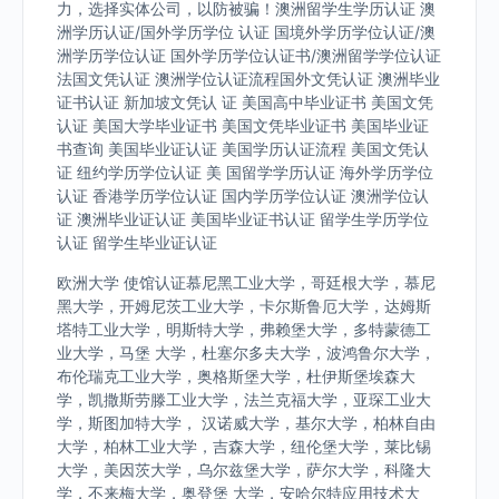
力，选择实体公司，以防被骗！澳洲留学生学历认证 澳
洲学历认证/国外学历学位 认证 国境外学历学位认证/澳
洲学历学位认证 国外学历学位认证书/澳洲留学学位认证
法国文凭认证 澳洲学位认证流程国外文凭认证 澳洲毕业
证书认证 新加坡文凭认 证 美国高中毕业证书 美国文凭
认证 美国大学毕业证书 美国文凭毕业证书 美国毕业证
书查询 美国毕业证认证 美国学历认证流程 美国文凭认
证 纽约学历学位认证 美 国留学学历认证 海外学历学位
认证 香港学历学位认证 国内学历学位认证 澳洲学位认
证 澳洲毕业证认证 美国毕业证书认证 留学生学历学位
认证 留学生毕业证认证
欧洲大学 使馆认证慕尼黑工业大学，哥廷根大学，慕尼
黑大学，开姆尼茨工业大学，卡尔斯鲁厄大学，达姆斯
塔特工业大学，明斯特大学，弗赖堡大学，多特蒙德工
业大学，马堡 大学，杜塞尔多夫大学，波鸿鲁尔大学，
布伦瑞克工业大学，奥格斯堡大学，杜伊斯堡埃森大
学，凯撒斯劳滕工业大学，法兰克福大学，亚琛工业大
学，斯图加特大学， 汉诺威大学，基尔大学，柏林自由
大学，柏林工业大学，吉森大学，纽伦堡大学，莱比锡
大学，美因茨大学，乌尔兹堡大学，萨尔大学，科隆大
学，不来梅大学，奥登堡 大学，安哈尔特应用技术大