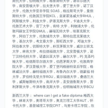
斯托大学，伯明翰大学，格鲁斯特大学，谢菲尔德大
学，南安普顿大学，拉夫堡大学，爱丁堡大学，诺丁汉
大学，伦敦大学亚非学院 SOAS，格拉斯哥大学，曼彻
斯特大学，伦敦国王学院KCL，皇家霍洛威大学RHUL，
阿斯顿大学，利兹大学，萨塞克斯大学，卡迪夫大学，
伦敦艺术大学，雷丁大学，肯特 大学，利物浦大学，伦
敦玛丽女王学院QMUL，赫瑞瓦特大学，埃塞克斯大
学，阿伯丁大学，伦敦城市大学，斯特拉思克莱德大
学，基尔大学，考文垂大学，斯旺西大学， 邓迪大学，
阿伯泰大学，切斯特大学，朴茨茅斯大学，威尔士班戈
大学，林肯大学，布拉德福德大学，北安普顿大学，诺
丁汉特伦特大学，诺森比亚大学，赫尔大学，约 克圣约
翰大学，哈德斯菲尔德大学，伯恩茅斯大学，伦敦商学
院大学，罗汉普顿大学，爱丁堡玛格丽特皇后学院，格
林威治大学，赫特福德大学，布鲁内尔大学，德蒙福 特
大学，罗伯特戈登大学RGU，索尔福德大学，桑德兰大
学，威斯敏斯特大学，南岸大学，圣安德鲁斯大学，普
利茅斯大学，牛津布鲁克斯大学，伯明翰城市大学BCU
新西兰大学： where can I get a fake diploma 梅西大
学，林肯大学，奥塔哥大学，奥克兰理工大学AUT，怀
卡托大学，基督城理工学院CPIT，马努卡理工学院，坎