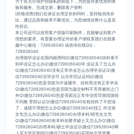
力于在充分保护你隐私的前提下，为您提供更优质的体
验和服务。完成交易，删除客户资料
[价格优势]我们在保证合理定价的同时，坚持较高性价
比，通过品质和效率不断优化，为您倾情诠释什么是高
性价比。
本公司还可以按照客户原版印刷制作，且能够达到客户
理想的要求。有需要办理证件的客户请联系我们在线客
服中心微信：729926040 或咨询在线QQ：
729926040
办理假毕业证在国内能用吗Q\微信729926040挂科拿不
到毕业证怎么办Q\微信729926040毕 业证丢了怎么办
Q\微信729926040没有正常毕业怎么办理毕业证Q\微
信729926040没毕业可 以办学历认证吗Q\微信
729926040您是否因为中途辍学、挂科而没有正常毕业
Q\微信729926040您是否因为递交材料不齐而被拒之门
外Q\微信729926040您是否因没正常毕业而导致回国得
不到教 育部认证Q\微信729926040在校挂科了不想读
了、成绩不理想怎么办Q\微信729926040找工 作没有
文凭怎么办Q\微信729926040办理本科/研究生文凭
Q\微信729926040有本科却要求硕士又怎么办Q\微信
729926040办理本科/硕士毕业证Q\微信729926040网
上买文凭可靠吗Q\微信729926040买国外文凭质量