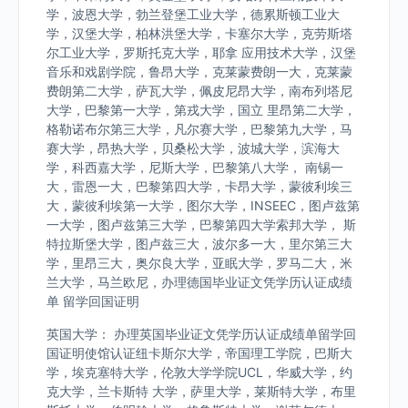
学，波恩大学，勃兰登堡工业大学，德累斯顿工业大
学，汉堡大学，柏林洪堡大学，卡塞尔大学，克劳斯塔
尔工业大学，罗斯托克大学，耶拿 应用技术大学，汉堡
音乐和戏剧学院，鲁昂大学，克莱蒙费朗一大，克莱蒙
费朗第二大学，萨瓦大学，佩皮尼昂大学，南布列塔尼
大学，巴黎第一大学，第戎大学，国立 里昂第二大学，
格勒诺布尔第三大学，凡尔赛大学，巴黎第九大学，马
赛大学，昂热大学，贝桑松大学，波城大学，滨海大
学，科西嘉大学，尼斯大学，巴黎第八大学， 南锡一
大，雷恩一大，巴黎第四大学，卡昂大学，蒙彼利埃三
大，蒙彼利埃第一大学，图尔大学，INSEEC，图卢兹第
一大学，图卢兹第三大学，巴黎第四大学索邦大学， 斯
特拉斯堡大学，图卢兹三大，波尔多一大，里尔第三大
学，里昂三大，奥尔良大学，亚眠大学，罗马二大，米
兰大学，马兰欧尼，办理德国毕业证文凭学历认证成绩
单 留学回国证明
英国大学： 办理英国毕业证文凭学历认证成绩单留学回
国证明使馆认证纽卡斯尔大学，帝国理工学院，巴斯大
学，埃克塞特大学，伦敦大学学院UCL，华威大学，约
克大学，兰卡斯特 大学，萨里大学，莱斯特大学，布里