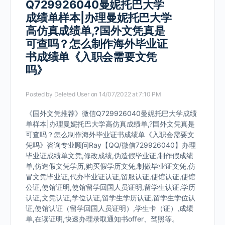
Q729926040曼妮托巴大学
成绩单样本|办理曼妮托巴大学
高仿真成绩单,?国外文凭真是
可查吗？怎么制作海外毕业证
书成绩单《入职会需要文凭
吗》
Posted by
Deleted User
on 14/07/2022 at 7:10 PM
《国外文凭推荐》微信Q729926040曼妮托巴大学成绩
单样本|办理曼妮托巴大学高仿真成绩单,?国外文凭真是
可查吗？怎么制作海外毕业证书成绩单《入职会需要文
凭吗》咨询专业顾问Ray【QQ/微信729926040】办理
毕业证成绩单文凭,修改成绩,伪造假毕业证,制作假成绩
单,仿造假文凭学历,购买假学历文凭,制做毕业证文凭,仿
冒文凭毕业证,代办毕业证认证,留服认证,使馆认证,使馆
公证,使馆证明,使馆留学回国人员证明,留学生认证,学历
认证,文凭认证,学位认证,留学生学历认证,留学生学位认
证,使馆认证（留学回国人员证明）,学生卡（证）,成绩
单,在读证明,快速办理录取通知书offer、驾照等。